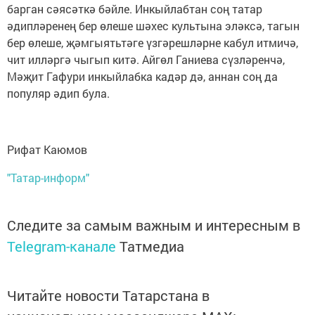
барган сәясәткә бәйле. Инкыйлабтан соң татар
әдипләренең бер өлеше шәхес культына эләксә, тагын
бер өлеше, җәмгыятьтәге үзгәрешләрне кабул итмичә,
чит илләргә чыгып китә. Айгөл Ганиева сүзләренчә,
Мәҗит Гафури инкыйлабка кадәр дә, аннан соң да
популяр әдип була.
Рифат Каюмов
"Татар-информ"
Следите за самым важным и интересным в
Telegram-канале
Татмедиа
Читайте новости Татарстана в