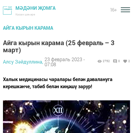
МӘДӘНИ ҖОМГА
16+
Казан шәһәре
АЙГА КЫРЫН КАРАМА
Айга кырын карама (25 февраль – 3
март)
23 февраль 2023 -
Алсу Зәйдуллина,
2752
0
2
07:08
Халык медицинасы чаралары белән дәвалануга
керешкәнче, табиб белән киңәшү зарур!