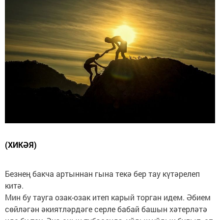
(ХИКӘЯ)
Безнең бакча артыннан гына текә бер тау күтәрелеп
китә.
Мин бу тауга озак-озак итеп карый торган идем. Әбием
сөйләгән әкиятләрдәге серле бабай башын хәтерләтә