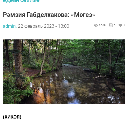
ӘДӘБИ СӘХИФӘ
Рәмзия Габделхакова: «Мөгез»
admin,
22 февраль 2023 - 13:00
1649
0
1
(ХИКӘЯ)