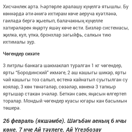
Хисчәнлек арта. Һәртөрле аралашу күңелгә ятышлы. Бу
көннәрдә әти-әнигә ихтирам көче аеруча куәтләнә,
гаиләдә бергә җыелып, балачакның күңелле
хатирәләрен яңарту яшәү көче өсти. Бизләр системасы,
җилкә, кул, үпкә, бронхлар зәгыйфь, салкын тию
ихтималы зур.
Чөгендер сихәте
3 литрлы банкага шакмаклап туралган 1 кг чөгендер,
ярты “Бородинский” икмәге, 2 аш кашыгы шикәр, ярты
чәй кашыгы тоз салып, өстенә кайнатып суытылган су
коялар, 3 көн төнәтәләр, сөзәләр, көненә 3 тапкыр
яртышар стакан эчәләр. Беткән саен, яңасын өлгертеп
торалар. Мондый чөгендер куасы югары кан басымын
төшерә.
26 февраль (якшәмбе). Шәгъбән аеның 6 нчы
көне. 7 нче Ай тәүлеге. Ай Үгезбозау