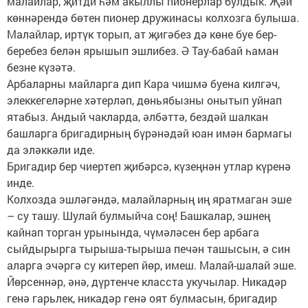
малайлар, җитди һәм акыллы пионерлар булдык. Җәй
көннәрендә бөтен пионер дружинасы колхозга булыша.
Малайлар, иртүк торып, ат җигәбез дә көне буе бер-
беребез белән ярышып эшлибез. Ә Тау-бабай һаман
безне күзәтә.
Арбаларны майларга дип Кара чишмә буена килгәч,
элеккегеләрне хәтерләп, дөньябызны онытып уйнап
ятабыз. Андый чакларда, әлбәттә, бездәй шалкан
башларга бригадирның бүрәнәдәй юан имән бармагы
да эләккәли иде.
Бригадир бер чиертеп җибәрсә, күзеңнән утлар күренә
инде.
Колхозда эшләгәндә, малайларның иң яратмаган эше
– су ташу. Шулай булмыйча соң! Башкалар, эшнең
кайнап торган урынында, чүмәләсен бер арбага
сыйдырырга тырыша-тырыша печән ташысын, ә син
аларга эчәргә су китереп йөр, имеш. Малай-шалай эше.
Йөрсеннәр, әнә, дүртенче класста укучылар. Никадәр
генә гарьлек, никадәр генә оят булмасын, бригадир