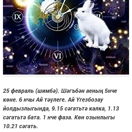
25 февраль (шимбә). Шәгъбән аеның 5нче
көне. 6 нчы Ай тәүлеге. Ай Үгезбозау
йолдызлыгында, 9.15 сәгатьтә калка, 1.13
сәгатьтә бата. 1 нче фаза. Көн озынлыгы
10.21 сәгать.