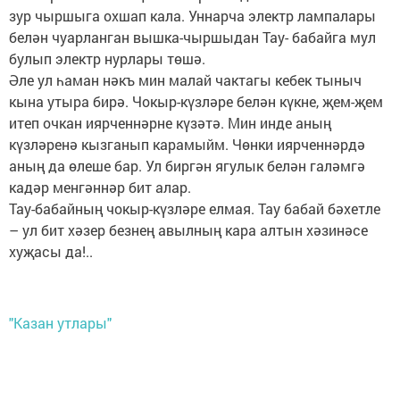
зур чыршыга охшап кала. Уннарча электр лампалары
белән чуарланган вышка-чыршыдан Тау- бабайга мул
булып электр нурлары төшә.
Әле ул һаман нәкъ мин малай чактагы кебек тыныч
кына утыра бирә. Чокыр-күзләре белән күкне, җем-җем
итеп очкан иярченнәрне күзәтә. Мин инде аның
күзләренә кызганып карамыйм. Чөнки иярченнәрдә
аның да өлеше бар. Ул биргән ягулык белән галәмгә
кадәр менгәннәр бит алар.
Тау-бабайның чокыр-күзләре елмая. Тау бабай бәхетле
– ул бит хәзер безнең авылның кара алтын хәзинәсе
хуҗасы да!..
"Казан утлары"