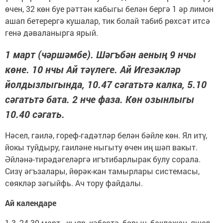
өчен, 32 көн буе рәттән кабыгы белән бергә 1 әр лимон
ашап бетерергә кушалар, тик болай табиб рөхсәт итсә
генә дәваланырга ярый.
1 март (чәршәмбе). Шәгъбән аеның 9 нчы
көне. 10 нчы Ай тәүлеге. Ай Игезәкләр
йолдызлыгында, 10.47 сәгатьтә калка, 5.10
сәгатьтә бата. 2 нче фаза. Көн озынлыгы
10.40 сәгать.
Нәсел, гаилә, гореф-гадәтләр белән бәйле көн. Ял итү,
йокы туйдыру, гаиләне ныгыту өчен иң шәп вакыт.
Әйләнә-тирәдәгеләргә игътибарлырак булу сорала.
Сизү әгъзалары, йөрәк-кан тамырлары системасы,
сөякләр зәгыйфь. Ач тору файдалы.
Ай календаре
1-3, 24-30 март - кыяр, кәбестә, борыч, баклажан, яшел