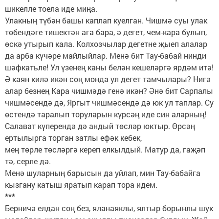
шикелле тоела иде миңа.
Улакның түбән башы каплап куелган. Чишмә суы улак
төбендәге тишектән ага бара, ә дегет, чем-кара булып,
өскә утырып кала. Колхозчылар дегетне җыеп алалар
да арба күчәре майлыйлар. Менә бит Тау-бабай нинди
шәфкатьле! Ул үзенең каны белән кешеләргә ярдәм итә!
Ә каян килә икән соң монда ул дегет тамчылары? Нигә
алар безнең Кара чишмәдә генә икән? Әнә бит Сарпалы
чишмәсендә дә, Яргыт чишмәсендә дә юк ул таплар. Су
өстендә таралып торуларын күрсәң иде син аларның!
Салават күперендә дә андый төсләр юктыр. Өрсәң
ертылырга торган затлы ефәк кебек,
мең төрле төсләргә кереп елкылдый. Матур да, гаҗәп
тә, серле дә.
Менә шуларның барысын да уйлап, мин Тау-бабайга
кызгану катыш яратып карап тора идем.
***
Берничә елдан соң без, яланаяклы, ялтыр борынлы шук