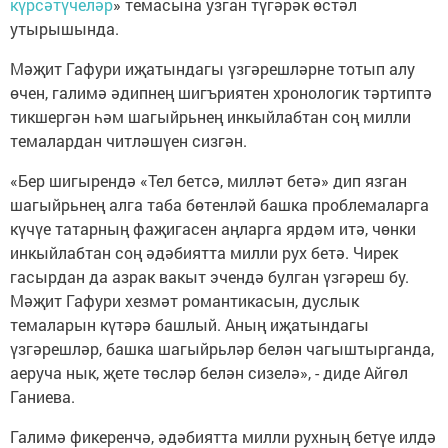
күрсәтүчеләр
» темасына узган түгәрәк өстәл
утырышында.
Мәҗит Гафури иҗатындагы үзгәрешләрне тотып алу
өчен, галимә әдипнең шигъриятен хронологик тәртиптә
тикшергән һәм шагыйрьнең инкыйлабтан соң милли
темалардан читләшүен сизгән.
«Бер шигырендә «Тел бетсә, милләт бетә» дип язган
шагыйрьнең алга таба бөтенләй башка проблемаларга
күчүе татарның фаҗигасен аңларга ярдәм итә, чөнки
инкыйлабтан соң әдәбиятта милли рух бетә. Чирек
гасырдан да азрак вакыт эчендә булган үзгәреш бу.
Мәҗит Гафури хезмәт романтикасын, дуслык
темаларын күтәрә башлый. Аның иҗатындагы
үзгәрешләр, башка шагыйрьләр белән чагыштырганда,
аеруча нык, җете төсләр белән сизелә», - диде Айгөл
Ганиева.
Галимә фикеренчә, әдәбиятта милли рухның бетүе илдә