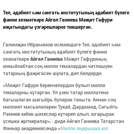
Тел, әдәбият һәм сәнгать институтының әдәбият бүлеге
фәнни хезмәткәре Айгөл Ганиева Мәҗит Гафури
иҗатындагы үзгәрешләрне тикшергән.
Галимҗан Ибраһимов исемендәге Тел, әдәбият һәм
сәнгать институтының әдәбият бүлеге фәнни
хезмәткәре
Айгөл Ганиева
Мәҗит Гафуриның
инкыйлабтан соң милли темалардан читләшүен
татарның фаҗигасен аңлата, дип белдерде.
«Мәҗит Гафури беренчеләрдән булып милли
темаларны күтәргән. Ул үзен татар милләтенә
багышлаган шагыйрь буларак таныта. Аннан соң
миллият мәсьәләләрен Тукай, Дәрдмәнд, Сәгыйть
Рәмиев кебек шәхесләр күтәреп алып, югарырак
үсешкә җиткерәләр», - диде Айгөл Ганиева Татарстан
Фәннәр академиясендә «
Милли яңарышка юл