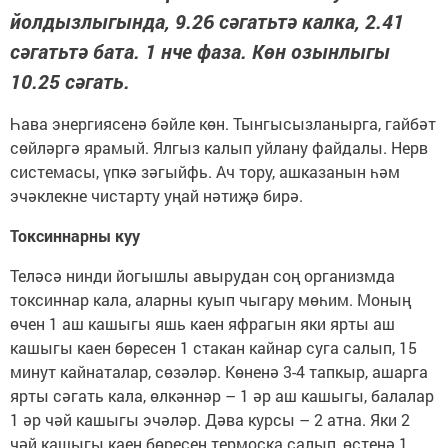
йолдызлыгында, 9.26 сәгатьтә калка, 2.41
сәгатьтә бата. 1 нче фаза. Көн озынлыгы
10.25 сәгать.
Һава энергиясенә бәйле көн. Тынгысызланырга, гайбәт
сөйләргә ярамый. Ялгыз калып уйлану файдалы. Нерв
системасы, үпкә зәгыйфь. Ач тору, ашказанын һәм
эчәклекне чистарту уңай нәтиҗә бирә.
Токсиннарны куу
Теләсә нинди йогышлы авырудан соң организмда
токсиннар кала, аларны куып чыгару мөһим. Моның
өчен 1 аш кашыгы яшь каен яфрагын яки ярты аш
кашыгы каен бөресен 1 стакан кайнар суга салып, 15
минут кайнаталар, сөзәләр. Көненә 3-4 тапкыр, ашарга
ярты сәгать кала, өлкәннәр – 1 әр аш кашыгы, балалар
1 әр чәй кашыгы эчәләр. Дәва курсы – 2 атна. Яки 2
чәй кашыгы каен бөресен термоска салып, өстенә 1