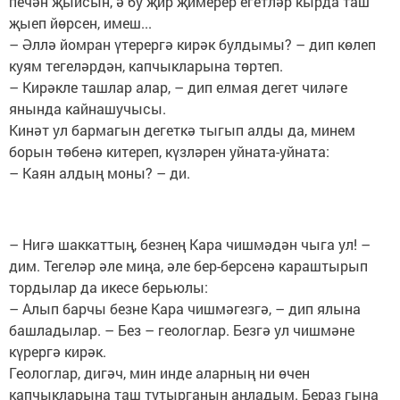
печән җыйсын, ә бу җир җимерер егетләр кырда таш
җыеп йөрсен, имеш...
– Әллә йомран үтерергә кирәк булдымы? – дип көлеп
куям тегеләрдән, капчыкларына төртеп.
– Кирәкле ташлар алар, – дип елмая дегет чиләге
янында кайнашучысы.
Кинәт ул бармагын дегеткә тыгып алды да, минем
борын төбенә китереп, күзләрен уйната-уйната:
– Каян алдың моны? – ди.
– Нигә шаккаттың, безнең Кара чишмәдән чыга ул! –
дим. Тегеләр әле миңа, әле бер-берсенә караштырып
тордылар да икесе берьюлы:
– Алып барчы безне Кара чишмәгезгә, – дип ялына
башладылар. – Без – геологлар. Безгә ул чишмәне
күрергә кирәк.
Геологлар, дигәч, мин инде аларның ни өчен
капчыкларына таш тутырганын аңладым. Бераз гына