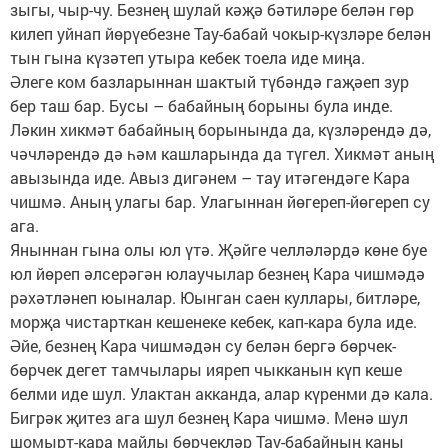
зыгы, чыр-чу. Безнең шулай кәҗә бәтиләре белән гөр
килеп уйнап йөрүебезне Тау-бабай чокыр-күзләре белән
тын гына күзәтеп утыра кебек тоела иде миңа.
Әлеге ком базларыннан шактый түбәндә гаҗәеп зур
бер таш бар. Бусы – бабайның борыны була инде.
Ләкин хикмәт бабайның борынында да, күзләрендә дә,
чәчләрендә дә һәм кашларында да түгел. Хикмәт аның
авызында иде. Авыз дигәнем – тау итәгендәге Кара
чишмә. Аның улагы бар. Улагыннан йөгереп-йөгереп су
ага.
Яныннан гына олы юл үтә. Җәйге челләләрдә көне буе
юл йөреп әлсерәгән юлаучылар безнең Кара чишмәдә
рәхәтләнеп юыналар. Юынган саен куллары, битләре,
морҗа чистарткан кешенеке кебек, кап-кара була иде.
Әйе, безнең Кара чишмәдән су белән бергә бөрчек-
бөрчек дегет тамчылары ияреп чыкканын күп кеше
белми иде шул. Улактан акканда, алар күренми дә кала.
Бигрәк җитез ага шул безнең Кара чишмә. Менә шул
шомырт-кара майлы бөрчекләр Тау-бабайның каны