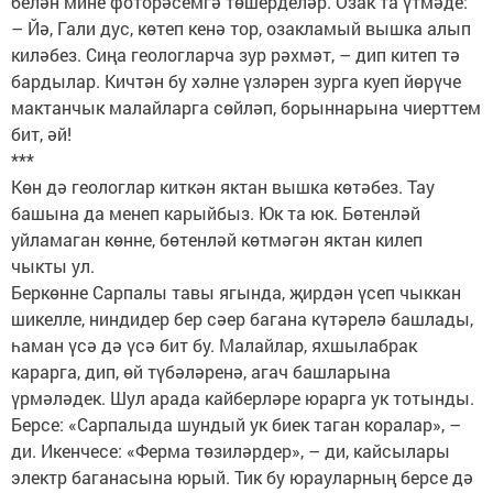
белән мине фоторәсемгә төшерделәр. Озак та үтмәде:
– Йә, Гали дус, көтеп кенә тор, озакламый вышка алып
киләбез. Сиңа геологларча зур рәхмәт, – дип китеп тә
бардылар. Кичтән бу хәлне үзләрен зурга куеп йөрүче
мактанчык малайларга сөйләп, борыннарына чиерттем
бит, әй!
***
Көн дә геологлар киткән яктан вышка көтәбез. Тау
башына да менеп карыйбыз. Юк та юк. Бөтенләй
уйламаган көнне, бөтенләй көтмәгән яктан килеп
чыкты ул.
Беркөнне Сарпалы тавы ягында, җирдән үсеп чыккан
шикелле, ниндидер бер сәер багана күтәрелә башлады,
һаман үсә дә үсә бит бу. Малайлар, яхшылабрак
карарга, дип, өй түбәләренә, агач башларына
үрмәләдек. Шул арада кайберләре юрарга ук тотынды.
Берсе: «Сарпалыда шундый ук биек таган коралар», –
ди. Икенчесе: «Ферма төзиләрдер», – ди, кайсылары
электр баганасына юрый. Тик бу юрауларның берсе дә