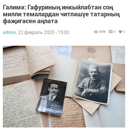
Галимә: Гафуриның инкыйлабтан соң
милли темалардан читләшүе татарның
фаҗигасен аңлата
admin,
22 февраль 2023 - 15:00
3658
0
0