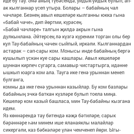
иде бу тау. Әнә аның түбәсендә, уйдык-уйдык булып, ап-
ак кылганнар үсеп утыра. Болары – бабайның чал
чәчләре. Безнең авыл кешеләре кылганны юкка гына
«бабай чәче», дип йөртми, күрәсең.
«Бабай чәчләре» талгын җилдә акрын гына
дулкынлана. Әйтерсең лә күзгә күренми торган олы бер
кул Тау-бабайның чәчен сыйпый, иркәли. Кылганнардан
астарак – сап-сары ком. Монысы инде бабайның бергә
кушылып үскән куе сары кашлары. Авыл кешеләре
шуннан кирпеч сугарга, самавыр чистартырга, идәнне
ышкып юарга ком ала. Тауга ике генә урыннан менеп
булганга,
комны да ике генә урыннан казыйлар. Бу ком базлары
бабайның эчкә баткан күзләре булып тоела миңа.
Кешеләр ком казый башласа, мин Тау-бабайны кызгана
идем.
Яз көннәрендә тау битендә кәҗә бәтиләре, сарык
бәрәннәре һәм минем ише яланаяклы малайлар
сикергәли, каз бәбкәләре үлән чемченеп йөри. Ыгы-