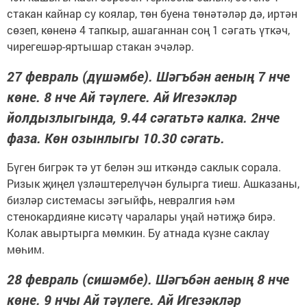
стакан кайнар су коялар, төн буена төнәтәләр дә, иртән
сөзеп, көненә 4 тапкыр, ашаганнан соң 1 сәгать үткәч,
чирегешәр-яртышар стакан эчәләр.
27 февраль (дүшәмбе). Шәгъбән аеның 7 нче
көне. 8 нче Ай тәүлеге. Ай Игезәкләр
йолдызлыгында, 9.44 сәгатьтә калка. 2нче
фаза. Көн озынлыгы 10.30 сәгать.
Бүген бигрәк тә ут белән эш иткәндә саклык сорала.
Ризык җиңел үзләштерелүчән булырга тиеш. Ашказаны,
бизләр системасы зәгыйфь, невралгия һәм
стенокардияне кисәтү чаралары уңай нәтиҗә бирә.
Колак авыртырга мөмкин. Бу атнада күзне саклау
мөһим.
28 февраль (сишәмбе). Шәгъбән аеның 8 нче
көне. 9 нчы Ай тәүлеге. Ай Игезәкләр