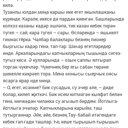
килә.
Тузанлы юлдан миңа каршы ике егет якынлашканы
күренде. Карале, икесе дә пардан киенгән. Башларында
колхоз казаны кадәр эшләпә, тик казан кебек тирән
түгел – сай, кара түгел – сары. Өсләрендә – яшькелт
гимнастёрка. Чалбар балаклары безнең пионер
быргысы кадәр генә, тап-тар. Шәһәр егетләредер
инде. Аркаларындагы капчыкларның тышында сигез-
тугыз кесә. Ә кулларында – озын саплы ялтырап
торган чүкечләр. Чүкечнең бер ягы сабан төрәне
шикелле кәкрәеп тора. Менә монысы сыерчык оясы
ясарга ярар иде миңа.
– О, егет, исәнме? Бик сусадык, су эчер әле, – диде
болар, килеп җиткәч. Бик исем китмәгән кыяфәт белән
генә, мичкәдән чиләккә су агызып бирдем. Йотлыга-
йотлыга эчәләр. Капчыкларына карыйм, таш
тутырганнар. Әйе, әйе, безнең Тау- бабай итәгендәге
кебек гап-гади ташлар. Һе, кеше тырышып-тырышып