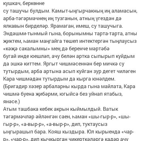
кушкач, беркөнне
су ташучы булдым. Камыт-ыңгырчакның иң аламасын,
арба-тәгәрмәчнең иң тузганын, атның үгездән дә
ялкавын бирделәр. Ярамаган, имеш, су ташучыга.
Эндәшми-тынмый гына, борынымны тарта-тарта, атны
җиктем, һаман маңгайга төшеп интектергән тыңлаусыз
«кәҗә сакалымны» мең дә беренче мәртәбә
бугай инде юешләп, ачу белән артка сыпырып куйдым
да эшкә киттем. Яргыт чишмәсеннән бер мичкә су
тутырдым, арба артына асып куйган зур дегет чиләген
Кара чишмәдән тутырдым да кырга юнәлдем.
(Бригадир хәзер арбаларны кырда гына майлата, Кара
чишмә буена җибәрми, югыйсә без уйнап ятабыз,
янәсе.)
Атым ташбака кебек акрын кыймылдый. Ватык
тәгәрмәчләр әйләнгән саен, һаман «шы-гыр-р», «шы-
гыр-р», «а-выр-р», «а-выр-р», дип, туктаусыз
ыңгырашып бара. Кояш кыздыра. Юл кырыенда «чар-
р», «чар-р», дип кычкырган чикерткәләргә кадәр ачу