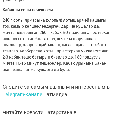
Кабаклы солы печеньесы
240 г солы ярмасына (хлопья) яртышар чәй кашыгы
тоз, камыр көпшәкләндергеч, дарчин кушалар да,
мичтә пешерелгән 250 г кабак, 50 г вакланган әстерхан
чикләвеге өстәп болгаткач, кечкенә шарчыклар
әвәлиләр, аларны җәйпәкләп, кәгазь җәелгән табага
тезәләр, һәрберсенә яртышар әстерхан чикләвеге яки
2-3 кабак төше батырып бизиләр дә, 180 градуслы
мичтә 10-15 минут пешерәләр. Кабак урынына банан
яки пешкән алма кушарга да була.
Следите за самым важным и интересным в
Telegram-канале
Татмедиа
Читайте новости Татарстана в