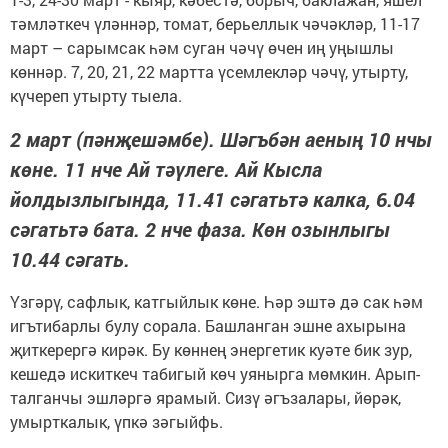
тәмләткеч үләннәр, томат, берьеллык чәчәкләр, 11-17
март – сарымсак һәм суган чәчү өчен иң уңышлы
көннәр. 7, 20, 21, 22 мартта үсемлекләр чәчү, утырту,
күчереп утырту тыела.
2 март (пәнҗешәмбе). Шәгъбән аеның 10 нчы
көне. 11 нче Ай тәүлеге. Ай Кысла
йолдызлыгында, 11.41 сәгатьтә калка, 6.04
сәгатьтә бата. 2 нче фаза. Көн озынлыгы
10.44 сәгать.
Үзгәрү, сафлык, катгыйлык көне. Һәр эштә дә сак һәм
игътибарлы булу сорала. Башланган эшне ахырына
җиткерергә кирәк. Бу көннең энергетик куәте бик зур,
кешедә искиткеч табигый көч уянырга мөмкин. Арып-
талганчы эшләргә ярамый. Сизү әгъзалары, йөрәк,
умырткалык, үпкә зәгыйфь.