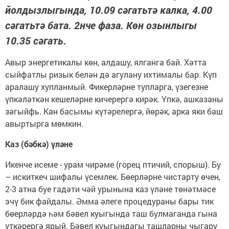
йолдызлыгында, 10.09 сәгатьтә калка, 4.00
сәгатьтә бата. 2нче фаза. Көн озынлыгы
10.35 сәгать.
Авыр энергетикалы көн, алдашу, ялганга бай. Хәтта
сыйфатлы ризык белән дә агулану ихтималы бар. Күп
аралашу хупланмый. Фикерләрне тупларга, үзегезне
үпкәләткән кешеләрне кичерергә кирәк. Үпкә, ашказаны
зәгыйфь. Кан басымы күтәрелергә, йөрәк, арка яки баш
авыртырга мөмкин.
Каз (бәбкә) үләне
Икенче исеме - урам чирәме (горец птичий, спорыш). Бу
– искиткеч шифалы үсемлек. Бөерләрне чистарту өчен,
2-3 атна буе гадәти чәй урынына каз үләне төнәтмәсе
эчү бик файдалы. Әмма әлеге процедураны бары тик
бөерләрдә һәм бәвел куыгында таш булмаганда гына
үткәрергә ярый. Бәвел куыгындагы ташларны чыгару