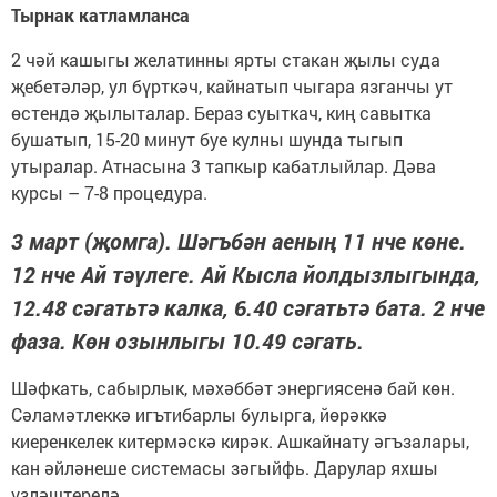
Тырнак катламланса
2 чәй кашыгы желатинны ярты стакан җылы суда
җебетәләр, ул бүрткәч, кайнатып чыгара язганчы ут
өстендә җылыталар. Бераз суыткач, киң савытка
бушатып, 15-20 минут буе кулны шунда тыгып
утыралар. Атнасына 3 тапкыр кабатлыйлар. Дәва
курсы – 7-8 процедура.
3 март (җомга). Шәгъбән аеның 11 нче көне.
12 нче Ай тәүлеге. Ай Кысла йолдызлыгында,
12.48 сәгатьтә калка, 6.40 сәгатьтә бата. 2 нче
фаза. Көн озынлыгы 10.49 сәгать.
Шәфкать, сабырлык, мәхәббәт энергиясенә бай көн.
Сәламәтлеккә игътибарлы булырга, йөрәккә
киеренкелек китермәскә кирәк. Ашкайнату әгъзалары,
кан әйләнеше системасы зәгыйфь. Дарулар яхшы
үзләштерелә.