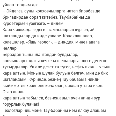
уйлап тордым да:
– Әйдәгез, суны колхозчыларга илтеп бирәбез дә
бригадирдан сорап китәбез. Тау-бабайны да
күрсәтермен үзегезгә, – дидем.
Кара чишмәдәге дегет тамчыларын күргәч, әй
шатландылар да инде үзләре. Кочаклашалар,
көлешәләр. «Яшь геолог», – дия-дия, мине һавага
чөяләр.
Бераздан тынычлангандай булдылар,
капчыкларындагы кечкенә шешәләргә әлеге дегетне
тутырдылар. Ул әле дегет тә түгел, нефть икән – ягъни
кара алтын. Моның шулай булуын белгәч, мин дә бик
шатландым. Күр инде, безнең Тау бабабыз нинди
кыйммәтле хәзинәне кочаклап, саклап утыра икән.
Әгәр аннан
кара алтын табылса, безнең авыл өчен нинди зур
горурлык булачак!
Геологлар чишмәне, Тау-бабайны һәм ялкау алашам