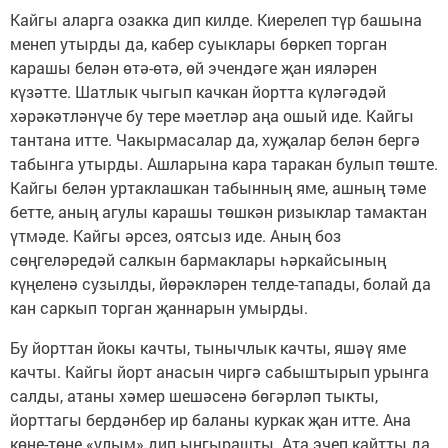
Кайгы аларга озакка дип килде. Киерелеп түр башына
менеп утырды да, кабер суыклары бөркеп торган
карашы белән өтә-өтә, өй эчендәге җан ияләрен
күзәтте. Шатлык чыгып качкан йортта күләгәдәй
хәрәкәтләнүче бу тере мәетләр аңа ошый иде. Кайгы
тантана итте. Чакырмасалар да, хуҗалар белән бергә
табынга утырды. Ашларына кара таракан булып төште.
Кайгы белән уртаклашкан табынның яме, ашның тәме
бетте, аның агулы карашы төшкән ризыклар тамактан
үтмәде. Кайгы әрсез, оятсыз иде. Аның боз
сөңгеләредәй салкын бармаклары һәркайсының
күңеленә сузылды, йөрәкләрен телде-тапады, болай да
кан саркып торган җаннарын умырды.
Бу йорттан йокы качты, тынычлык качты, яшәү яме
качты. Кайгы йорт анасын чиргә сабыштырып урынга
салды, атаны хәмер шешәсенә бөгәрләп тыкты,
йорттагы бердәнбер ир баланы куркак җан итте. Ана
көне-төне «улым» дип ыңгырашты. Ата эчеп кайтты да,