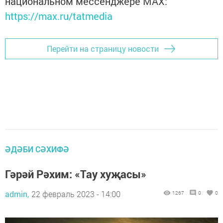
национальном мессенджере MАХ:
https://max.ru/tatmedia
Перейти на страницу новости
ӘДӘБИ СӘХИФӘ
Гәрәй Рәхим: «Тау хуҗасы»
admin,
22 февраль 2023 - 14:00
1267
0
0