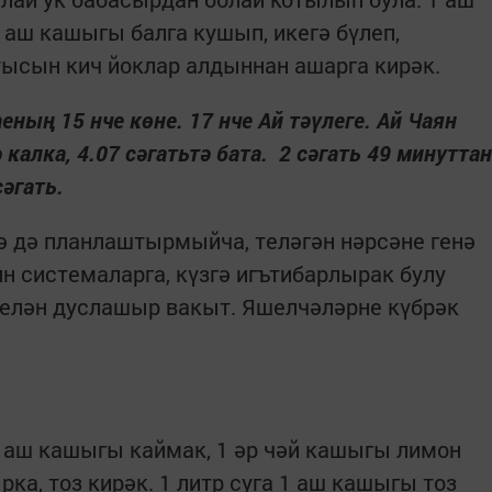
аш кашыгы балга кушып, икегә бүлеп,
тысын кич йоклар алдыннан ашарга кирәк.
еның 15 нче көне. 17 нче Ай тәүлеге. Ай Чаян
калка, 4.07 сәгатьтә бата. 2 сәгать 49 минуттан
сәгать.
ә дә планлаштырмыйча, теләгән нәрсәне генә
н системаларга, күзгә игътибарлырак булу
белән дуслашыр вакыт. Яшелчәләрне күбрәк
2 аш кашыгы каймак, 1 әр чәй кашыгы лимон
рка, тоз кирәк. 1 литр суга 1 аш кашыгы тоз