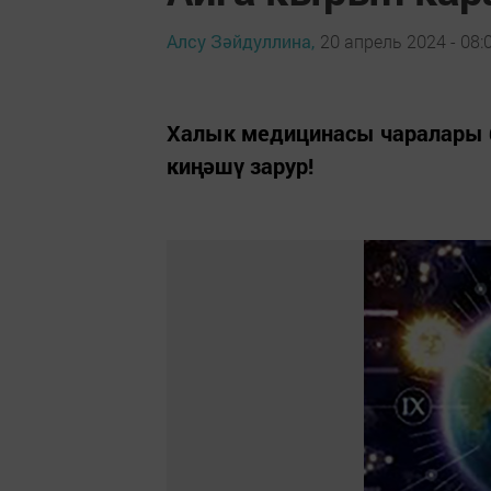
Алсу Зәйдуллина,
20 апрель 2024 - 08:
Халык медицинасы чаралары б
киңәшү зарур!