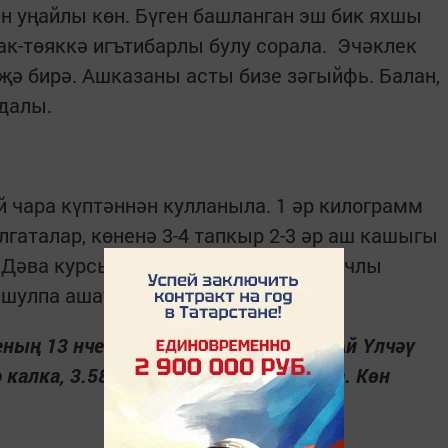
н уңайлы көн. Бүген башланган эш бик яхшы
ак-төяккә игътибарлы булу сорала. Эчәклек
иҗә бирә. Ашказаны асты бизе зәгыйфь. Балан,
йдалы.
чара күптәннән кулланыла. 1 әр килограмм
гаталар, көненә 3-4 тапкыр 2-3 әр аш кашыгы
р. Дәва курсы вакытында тозлы-борычлы
 шулпа ашау исә файдалы.
ның 13 нче көне. 15 нче Ай тәүлеге. Ай Үлчәү
алка, 3.58 сәгатьтә бата. 2 нче фаза. Көн