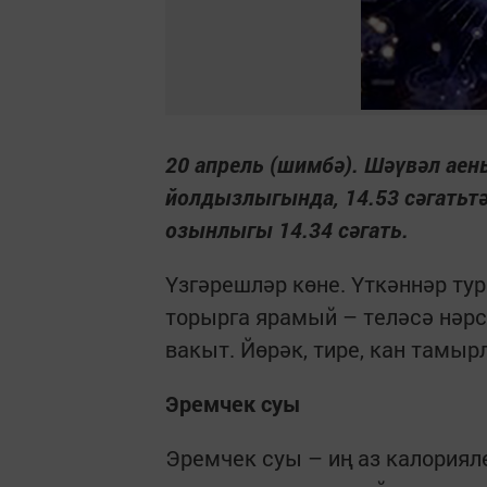
20 апрель (шимбә). Шәүвәл аены
йолдызлыгында, 14.53 сәгатьтә к
озынлыгы 14.34 сәгать.
Үзгәрешләр көне. Үткәннәр ту
торырга ярамый – теләсә нәрсә
вакыт. Йөрәк, тире, кан тамы
Эремчек суы
Эремчек суы – иң аз калориял