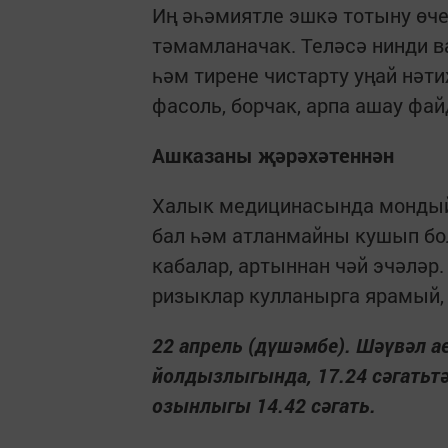
Иң әһәмиятле эшкә тотыну өче
тәмамланачак. Теләсә нинди в
һәм тирене чистарту уңай нәт
фасоль, борчак, арпа ашау фа
Ашказаны җәрәхәтеннән
Халык медицинасында мондый 
бал һәм атланмайны кушып бол
кабалар, артыннан чәй эчәлә
ризыклар кулланырга ярамый,
22 апрель (дүшәмбе). Шәүвәл ае
йолдызлыгында, 17.24 сәгатьтә к
озынлыгы 14.42 сәгать.