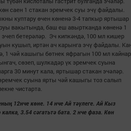
ны түбән кислоталы гастрит булганда эчәләр.
өн саен 1 стакан эремчек суы эчү файдалы.
кны куптару өчен көненә 3-4 тапкыр яртышар
ыруы вакытында, баш еш авыртканда көненә 1
 эчеп бетерәләр. Эч кипкәндә, 100 мл кишер
уын кушып, иртән ач карынга эчү файдалы. Ка
, 1 чәй кашыгы бөтнек яфрагын 100 мл кайнар
уынгач, сөзеп, шулкадәр үк эремчек суына
шарга 30 минут кала, яртышар стакан эчәләр.
н эремчек суына ярты чәй кашыгы тоз салып
лекне чистарта.
ның 12нче көне. 14 нче Ай тәүлеге. Ай Кыз
алка, 3.54 сәгатьтә бата. 2 нче фаза. Көн