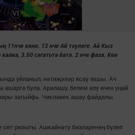
ң 11нче көне. 13 нче Ай тәүлеге. Ай Кыз
алка, 3.50 сәгатьтә бата. 2 нче фаза. Көн
рында уйланып, нәтиҗәләр ясау яхшы. Ач
 ашарга була. Аралашу, белем алу өчен уңай
рлары зәгыйфь. Чикләвек ашау файдалы.
е сөт ризыгы. Ашкайнату бизләренең бүлеп