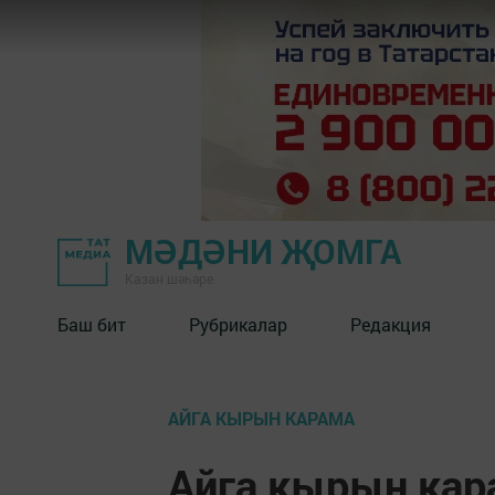
МӘДӘНИ ҖОМГА
Казан шәһәре
Баш бит
Рубрикалар
Редакция
АЙГА КЫРЫН КАРАМА
Айга кырын кара