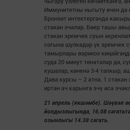
чыгару үзлеген көчәйткәнгә, а
Иммунитетны ныгыту өчен дә к
Бронхит интектергәндә какыры
стакан эчәләр. Бөер ташы ав
стакан эремчек суын әкренләп
согына шулкадәр үк эремчек с
тамырлары варикоз киңәйгәңдә
суда 20 минут төнәтәләр дә, с
кушалар, көненә 3-4 тапкыр, а
Дәва курсы – 2 атна. 1 стака
иртән ач карынга эчү исә эчәк
21 апрель (якшәмбе). Шәүвәл ае
йолдызлыгында, 16.08 сәгатьтә к
озынлыгы 14.38 сәгать.