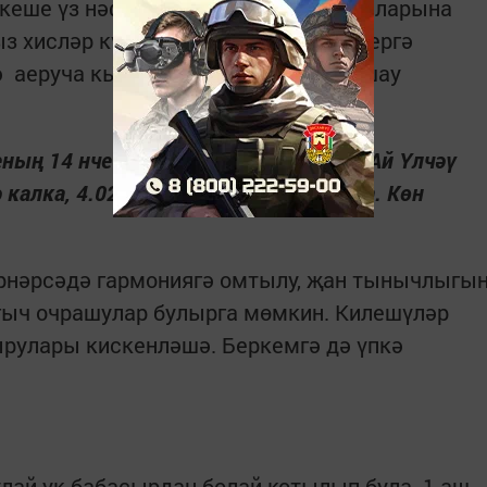
 кеше үз нәфесенең теләк һәм коткыларына
з хисләр күңелсез вакыйгага китерергә
 аеруча кыен. Балан, мүк җиләге ашау
ның 14 нче көне. 16 нчы Ай тәүлеге. Ай Үлчәү
алка, 4.02 сәгатьтә бата. 2 нче фаза. Көн
рнәрсәдә гармониягә омтылу, җан тынычлыгы
гыч очрашулар булырга мөмкин. Килешүләр
вырулары кискенләшә. Беркемгә дә үпкә
ай ук бабасырдан болай котылып була. 1 аш