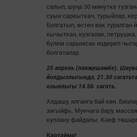
салып, шуңа 30 минутка тузг
суын саркыткач, турыйлар, кер
Болгатып, өстен вак туралган 
кычыткан, кузгалак, петрушка,
бүлем сарымсак издереп чыгар
болгаталар.
25 апрель (пәнҗешәмбе). Шәүвәл
йолдызлыгында, 21.30 сәгатьтә к
озынлыгы 14.56 сәгать.
Алдашу, ялганга бай көн. Бизлә
зәгыйфь. Мунчага бару, массаж
куллану файдалы. Кәеф төшәр
Картайма!