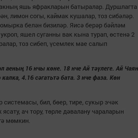
анакның яшь яфракларын батыралар. Дуршлагта
ән, лимон согы, каймак кушалар, тоз сибәләр.
йомырка белән бизиләр. Яисә берәр бәйләм
 укроп, яшел суганны вак кына турап, өстенә 2
алар, тоз сибеп, үсемлек мае салып
 аеның 16 нчы көне. 18 нче Ай тәүлеге. Ай Чая
алка, 4.16 сәгатьтә бата. 3 нче фаза. Көн
р системасы, бил, бөер, тире, сукыр эчәк
 ясату, ач тору, төрле дәвалану чараларын
гә мөмкин.