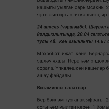
кашыгы уылган сарымсакны 2 
яртысын иртән ач карынга, яр
24 апрель (чәршәмбе). Шәүвәл а
йолдызлыгында, 20.04 сәгатьтә 
тулы Ай. Көн озынлыгы 14.51 
Мәхәббәт, иҗат көне. Бернәрс
эшләү яхшы. Нерв һәм эндокри
сорала. Үпкәләшкән кешеләр 
ашау файдалы.
Витаминлы салатлар
Бер бәйләм тузганак яфрагы, 
согы һәм уылган керән, 1 йомы