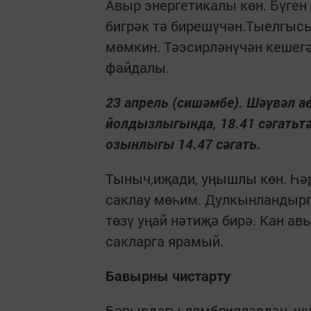
Авыр энергетикалы көн. Бүген
бигрәк тә бирешүчән.Тыелгысы
мөмкин. Тәэсирләнүчән кешегә
файдалы.
23 апрель (сишәмбе). Шәүвәл ае
йолдызлыгында, 18.41 сәгатьтә к
озынлыгы 14.47 сәгать.
Тыныч,иҗади, уңышлы көн. Һә
сак­лау мөһим. Дулкынландыр
төзү уңай нәтиҗә бирә. Кан а
сакларга ярамый.
Бавырны чистарту
Бавырдагы лямблияләрдән, шул