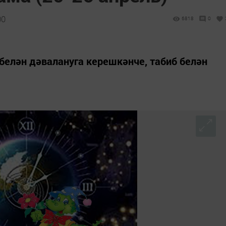
00
6818
0
елән дәвалануга керешкәнче, табиб белән