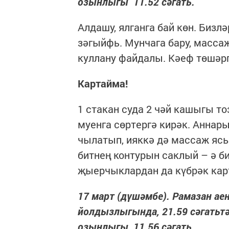
озынлыгы 11.52 сәгать.
Алдашу, ялганга бай көн. Бизлә
зәгыйфь. Мунчага бару, массаж
куллану файдалы. Кәеф төшәр
Картайма!
1 стакан суда 2 чәй кашыгы то
муенга сөртергә кирәк. Анна
чылатып, ияккә дә массаж яс
битнең контурын саклый – ә б
җыерчыклардан да күбрәк кар
17 март (дүшәмбе). Рамазан аен
йолдызлыгында, 21.59 сәгатьтә к
озынлыгы 11.56 сәгать.