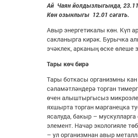
Ай Чаян йолдызлыгында, 23.11 с
Көн озынлыгы 12.01 сәгать.
Авыр энергетикалы көн. Күп а
сакланырга кирәк. Бурычка ал
эчәклек, арканың өске өлеше 
Тары көч бирә
Тары боткасы организмны кан
сәламәтләндерә торган тимерг
өчен алыштыргысыз микроэлем
яхшырта торган марганецка т
ясалуда, бакыр – мускуллар
элемент. Начар экологияле тө
– ул организмнан авыр метал