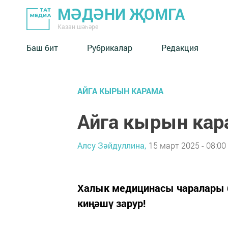
МӘДӘНИ ҖОМГА
Казан шәһәре
Баш бит
Рубрикалар
Редакция
АЙГА КЫРЫН КАРАМА
Айга кырын кар
Алсу Зәйдуллина,
15 март 2025 - 08:00
Халык медицинасы чаралары б
киңәшү зарур!