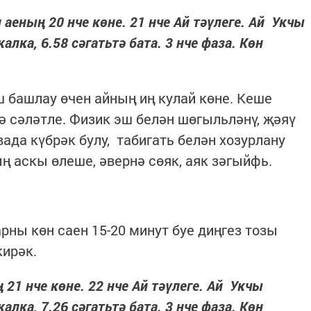
аеның 20 нче көне. 21 нче Ай тәүлеге. Ай Укчы
лка, 6.58 сәгатьтә бата. 3 нче фаза. Көн
ш башлау өчен айның иң кулай көне. Кеше
ә сәләтле. Физик эш белән шөгыльләнү, җәяү
ада күбрәк булу, табигать белән хозурлану
 аскы өлеше, әвернә сөяк, аяк зәгыйфь.
рны көн саен 15-20 минут буе диңгез тозы
кирәк.
 21 нче көне. 22 нче Ай тәүлеге. Ай Укчы
лка, 7.26 сәгатьтә бата. 3 нче фаза. Көн