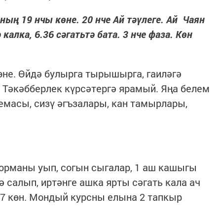
ның 19 нчы көне. 20 нче Ай тәүлеге. Ай Чаян
алка, 6.36 сәгатьтә бата. 3 нче фаза. Көн
көне. Өйдә булырга тырышырга, гаиләгә
 Тәкәбберлек күрсәтергә ярамый. Яңа белем
емасы, сизү әгъзалары, кан тамырлары,
торманы уып, согын сыгалар, 1 аш кашыгы
 салып, иртәнге ашка ярты сәгать кала ач
 7 көн. Мондый курсны елына 2 тапкыр