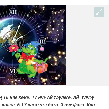
 15 нче көне. 17 нче Ай тәүлеге. Ай Үлчәү
алка, 6.17 сәгатьтә бата. 3 нче фаза. Көн