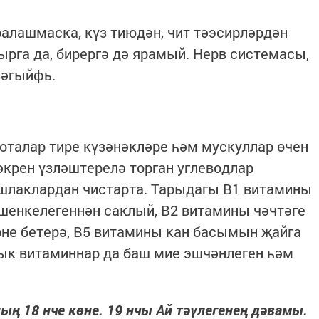
ралашмаска, күз тиюдән, чит тәэсирләрдән
ырга да, бирергә дә ярамый. Нерв системасы,
зәгыйфь.
талар тире күзәнәкләре һәм мускуллар өчен
әкрен үзләштерелә торган углеводлар
 шлаклардан чистарта. Тарыдагы В1 витамины
төшенкелегеннән саклый, В2 витамины чәчтәге
рне бетерә, В5 витамины кан басымын җайга
лык витаминнар да баш мие эшчәнлеген һәм
ың 18 нче көне. 19 нчы Ай тәүлегенең дәвамы.