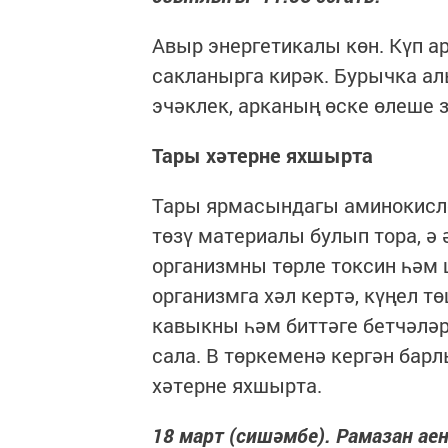
Авыр энергетикалы көн. Күп а
сакланырга кирәк. Бурычка ал
эчәклек, арканың өске өлеше 
Тары хәтерне яхшырта
Тары ярмасындагы аминокисло
төзү материалы булып тора, ә 
организмны төрле токсин һәм
организмга хәл кертә, күңел 
кавыкны һәм биттәге бетчәлә
сала. В төркеменә кергән бар
хәтерне яхшырта.
18 март (сишәмбе). Рамазан аен