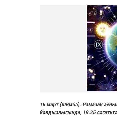
15 март (шимбә). Рамазан аеның
йолдызлыгында, 19.25 сәгатьтә к