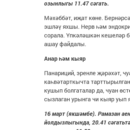
озынлыгы 11.47 сәгать.
Мәхәббәт, иҗат көне. Бернәрс
эшләү яхшы. Нерв һәм эндокри
сорала. Үпкәләшкән кешеләр 
ашау файдалы.
Анар һәм кыяр
Панариций, эренле җәрәхәт, ч
каһвәтарткычта тарттырылган
кушып болгаталар да, чуан өст
сызлаган урынга чи кыяр уып 
16 март (якшәмбе). Рамазан аен
йолдызлыгында, 20.41 сәгатьтә к