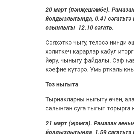
20 март (пәнҗешәмбе). Рамазан 
йолдызлыгында, 0.41 сәгатьтә ка
озынлыгы 12.10 сәгать.
Сәяхәткә чыгу, теләсә нинди э
хәлиткеч карарлар кабул итәрг
йөрү, чыныгу файдалы. Саф һав
кәефне күтәрә. Умырткалыкның
Тоз ныгыта
Тырнакларны ныгыту өчен, ала
салынган суга тыгып торырга 
21 март (җомга). Рамазан аеның
йолдызлыгында, 1.59 сәгатьтә ка