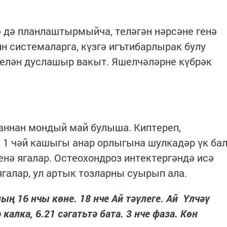
ә дә планлаштырмыйча, теләгән нәрсәне генә
н системаларга, күзгә игътибарлырак булу
белән дуслашыр вакыт. Яшелчәләрне күбрәк
уаннан мондый май булыша. Киптереп,
 1 чәй кашыгы анар орлыгына шулкадәр үк ба
енә ягалар. Остеохондроз интектергәндә исә
ягалар, ул артык тозларны суырып ала.
ың 16 нчы көне. 18 нче Ай тәүлеге. Ай Үлчәү
алка, 6.21 сәгатьтә бата. 3 нче фаза. Көн