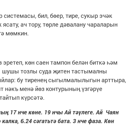
р системасы, бил, бөер, тире, сукыр эчәк
 ясату, ач тору, төрле дәвалану чараларын
гә мөмкин.
з эретеп, көн саен тампон белән биткә һәм
ры шушы тозлы суда җитен тастымалны
ыйлар: бу тиренең сыгылмалылыгын арттыра,
ит нәкъ менә йөз контурының үзгәрүе
тайтып күрсәтә.
ың 17 нче көне. 19 нчы Ай тәүлеге. Ай Чаян
алка, 6.24 сәгатьтә бата. 3 нче фаза. Көн