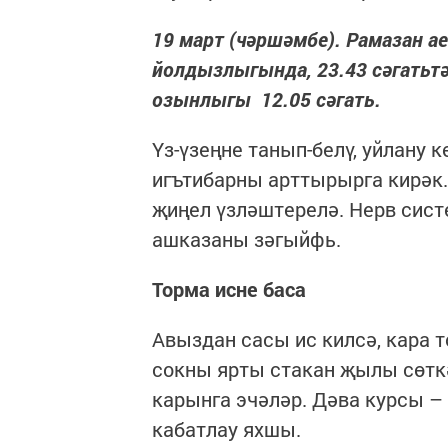
19 март (чәршәмбе). Рамазан ае
йолдызлыгында, 23.43 сәгатьтә к
озынлыгы 12.05 сәгать.
Үз-үзеңне танып-белү, уйлану 
игътибарны арттырырга кирәк.
җиңел үзләштерелә. Нерв сист
ашказаны зәгыйфь.
Торма исне баса
Авыздан сасы ис килсә, кара 
сокны ярты стакан җылы сөткә
карынга эчәләр. Дәва курсы –
кабатлау яхшы.