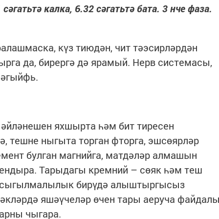
әгатьтә калка, 6.32 сәгатьтә бата. 3 нче фаза.
ралашмаска, күз тиюдән, чит тәэсирләрдән
ырга да, бирергә дә ярамый. Нерв системасы,
зәгыйфь.
 әйләнешен яхшырта һәм бит тиресен
ә, тешне ныгыта торган фторга, эшсөярләр
ент булган магнийга, матдәләр алмашын
уендыра. Тарыдагы кремний – сөяк һәм теш
га сыгылмалылык бирүдә алыштыргысыз
бәкләрдә яшәүчеләр өчен тары аеруча файдал
ларны чыгара.