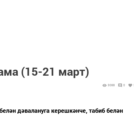
ама (15-21 март)
3088
0
елән дәвалануга керешкәнче, табиб белән