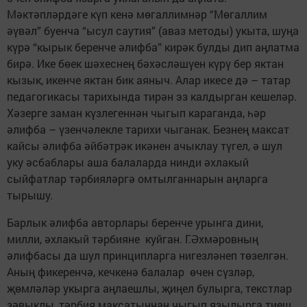
Мәктәпләрдәге күп кенә мөгаллимнәр “Мөгаллим
әүвәл” буенча “ысул саутия” (аваз методы) укыта, шуңа
күрә “кырык беренче әлифба” кирәк булды дип аңлатма
бирә. Ике бөек шәхеснең бәхәсләшүен күрү бер яктан
кызык, икенче яктан бик аяныч. Алар икесе дә – татар
педагогикасы тарихында тирән эз калдырган кешеләр.
Хәзерге заман күзлегеннән чыгып караганда, һәр
әлифба – үзенчәлекле тарихи чыганак. Безнең максат
кайсы әлифба әйбәтрәк икәнен ачыклау түгел, ә шул
уку әсбаб­лары аша балаларда нинди әхлакый
сыйфатлар тәрбияләргә омтылганнарын аңларга
тырышу.
Барлык әлифба авторлары беренче урынга дини,
милли, әхлакый тәрбияне куйган. Г.Әхмәровның
әлифбасы да шул принципларга нигезләнеп төзелгән.
Аның фикеренчә, кечкенә балалар өчен сүзләр,
җөмләләр укырга аңлаешлы, җиңел булыр­га, текстлар
зәвыклы, тәрбия максатыннан чыгып язылырга тиеш.