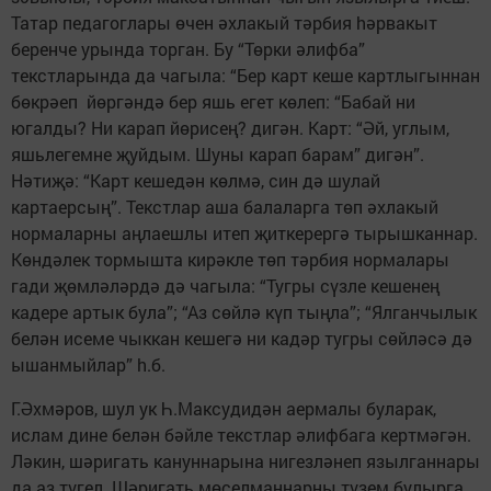
Татар педагоглары өчен әхлакый тәрбия hәрвакыт
беренче урында торган. Бу “Төрки әлифба”
текстларында да чагыла: “Бер карт кеше картлыгыннан
бөкрәеп йөргәндә бер яшь егет көлеп: “Бабай ни
югалды? Ни карап йөрисең? дигән. Карт: “Әй, углым,
яшьлегемне җуйдым. Шуны карап барам” дигән”.
Нәтиҗә: “Карт кешедән көлмә, син дә шулай
картаерсың”. Текстлар аша балаларга төп әхлакый
нормаларны аңлаешлы итеп җиткерергә тырышканнар.
Көндәлек тормышта кирәкле төп тәрбия нормалары
гади җөмләләрдә дә чагыла: “Туг­ры сүзле кешенең
кадере артык була”; “Аз сөйлә күп тыңла”; “Ялганчылык
белән исеме чыккан кешегә ни кадәр тугры сөйләсә дә
ышанмыйлар” h.б.
Г.Әхмәров, шул ук Һ.Максудидән аермалы буларак,
ислам дине белән бәйле текстлар әлифбага кертмәгән.
Ләкин, шәригать кануннарына нигезләнеп язылганнары
да аз түгел. Шәригать мөселманнарны түзем булырга,