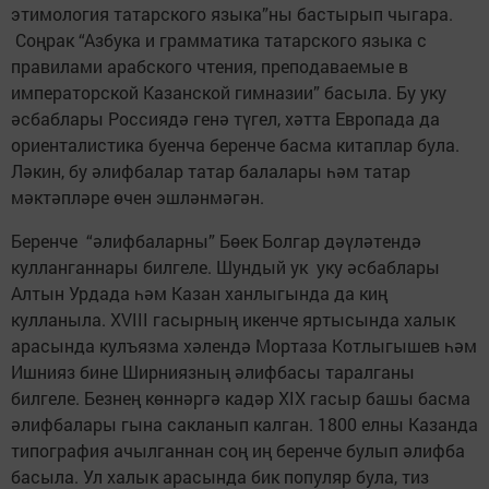
этимология татарского языка”ны бастырып чыгара.
Соңрак “Азбука и грамматика татарского языка с
правилами арабского чтения, преподаваемые в
императорской Казанской гимназии” басыла. Бу уку
әсбаблары Россиядә генә түгел, хәтта Европада да
ориенталистика буенча беренче басма китаплар була.
Ләкин, бу әлифбалар татар балалары һәм татар
мәктәпләре өчен эшләнмәгән.
Беренче “әлифбаларны” Бөек Болгар дәүләтендә
кулланганнары билгеле. Шундый ук уку әсбаблары
Алтын Урдада һәм Казан ханлыгында да киң
кулланыла. XVIII гасырның икенче яртысында халык
арасында кулъязма хәлендә Мортаза Котлыгышев һәм
Ишнияз бине Ширниязның әлифбасы таралганы
билгеле. Безнең көннәргә кадәр XIX гасыр башы басма
әлифбалары гына сакланып калган. 1800 елны Казанда
типография ачылганнан соң иң беренче булып әлифба
басыла. Ул халык арасында бик популяр була, тиз