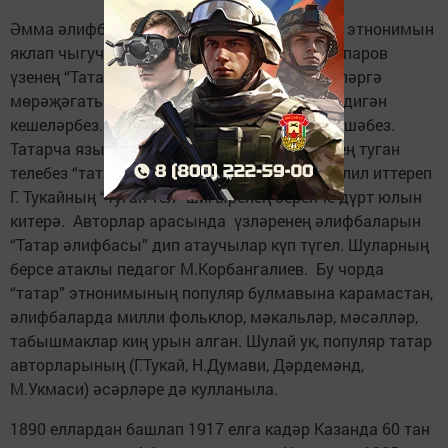
Әмма әлифба авторлары арасында “татар” этнонимын
яклап чыгучылар да аз түгел. Мәсәлән, Г.Алпаров
үзенең “Татар әлифбасы”нда (1913) шәкертләргә
мөрәҗәгать итеп болай дип яза: “Без татар дигән
кешеләрбез. Без барыбыз да татарча сөйләшәбез.
Татарча язылган сүзләрне аңлыйбыз. Безнең туган
телебез “татар теле”. Язылган сүзләренә дәлил иттереп
Г. Тукайның “Туган тел” шигыренең беренче дүрт юлын
китерә. Авторлар арасында үзләренең әлифбаларын
“Татар әлифбасы” дип атаучылар күп түгел. Шуларның
берсе атаклы педагог М.Корбангалиев. Бу чорда
“татар” этнонимының популяр булмавына карамастан,
әлифбаларда милли фольклор, мәкальләр, мәсәлләр,
табышмаклар киң урын алган. Шулай ук, популяр татар
авторларының (Г.Тукай, Н.Думави, Дәрдемәнд,
М.Укмаси) әсәрләре дә кулланыла.
1890 еллардан башлап 1917 елга кадәр Казанда 60 тан