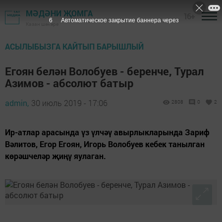
МӘДӘНИ ҖОМГА
16+
4
Автоматическое закрытие баннера через
Казан шәһәре
АСЫЛЫБЫЗГА КАЙТЫП БАРЫШЛЫЙ
Егоян белән Волобуев - беренче, Турал
Азимов - абсолют батыр
admin,
30 июль 2019 - 17:06
2808
0
2
Ир-атлар арасында үз үлчәү авырлыкларында Зариф
Вәлитов, Егор Егоян, Игорь Волобуев кебек танылган
көрәшчеләр җиңү яулаган.