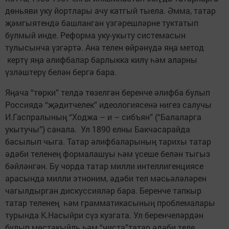
дөньяви уку йортлары ачу катгый тыела. Әмма, татар
җәмгыятендә башланган үзгәрешләрне туктатып
булмый инде. Реформа уку-укыту системасын
тулысынча үзгәртә. Ана телен өйрәнүдә яңа метод
кертү яңа әлифбалар барлыкка килү һәм аларны
үзләштерү белән бергә бара.
Яңача “төрки” телдә төзелгән беренче әлифба булып
Россиядә “җәдитчелек” идеологиясенә нигез салучы
И.Гаспралының “Ходжа – и – сибъян” (“Балаларга
укытучы”) санала. Ул 1890 елны Бакчасарайда
басылып чыга. Татар әлифбаларының тарихы татар
әдәби теленең формалашуы һәм үсеше белән тыгыз
бәйләнгән. Бу чорда татар милли интеллигенциясе
арасында милли этноним, әдәби тел мәсьәләләрен
чагылдырган дискуссияләр бара. Беренче тапкыр
татар теленең һәм грамматикасының проблемалары
турында К.Насыйри сүз кузгата. Ул беренчеләрдән
булып мөстәкыйль һәм “чиста”татар әдәби теле