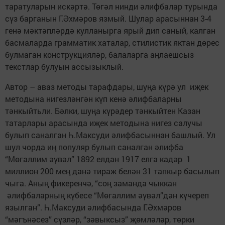
таратуларын искәртә. Төгәл нинди әлифбалар турында
сүз барганын Г.Әхмәров язмый. Шулар арасыннан 3-4
генә мәктәпләрдә кулланырга ярый дип саный, калган
басмаларда грамматик хаталар, стилистик яктан дөрес
булмаган конструкцияләр, балаларга аңлаешсыз
текстлар булуын ассызыклый.
Автор – аваз методы тарафдары, шуңа күрә ул иҗек
методына нигезләнгән күп кенә әлифбаларны
тәнкыйтьли. Бәлки, шуңа күрәдер тәнкыйтен Казан
татарлары арасында иҗек методына нигез салучы
булып саналган Һ.Максуди әлифбасыннан башлый. Ул
шул чорда иң популяр булып саналган әлифба
“Мөгаллим әүвәл” 1892 елдан 1917 елга кадәр 1
миллион 200 мең данә тираж белән 31 тапкыр басылып
чыга. Аның фикеренчә, “соң заманда чыккан
әлифбаларның күбесе “Мөгаллим әүвәл”дән күчереп
язылган”. Һ.Максуди әлифбасында Г.Әхмәров
“мәгънәсез” сүзләр, “зәвыксыз” җөмләләр, төрки