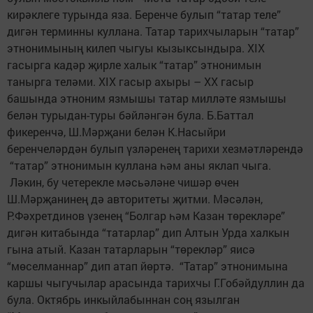
кирәклеге турында яза. Беренче булып “татар теле”
дигән терминны куллана. Татар тарихчыларын “татар”
этнонимының килеп чыгуы кызыксындыра. XIX
гасырга кадәр җирле халык “татар” этнонимын
танырга теләми. XIX гасыр ахыры – ХХ гасыр
башында этноним язмышы татар милләте язмышы
белән турыдан-туры бәйләнгән була. Б.Баттал
фикеренчә, Ш.Мәрҗани белән К.Насыйри
беренчеләрдән булып үзләренең тарихи хезмәтләрендә
“татар” этнонимын куллана һәм аны яклап чыга.
Ләкин, бу четерекле мәсьәләне чишәр өчен
Ш.Мәрҗанинең дә авторитеты җитми. Мәсәлән,
Р.Фәхретдинов үзенең “Болгар һәм Казан төрекләре”
дигән китабында “татарлар” дип Алтын Урда халкын
гына атый. Казан татарларын “төрекләр” яисә
“мөселманнар” дип атап йөртә. “Татар” этнонимына
каршы чыгучылар арасында тарихчы Г.Гобәйдуллин да
була. Октябрь инкыйлабыннан соң язылган