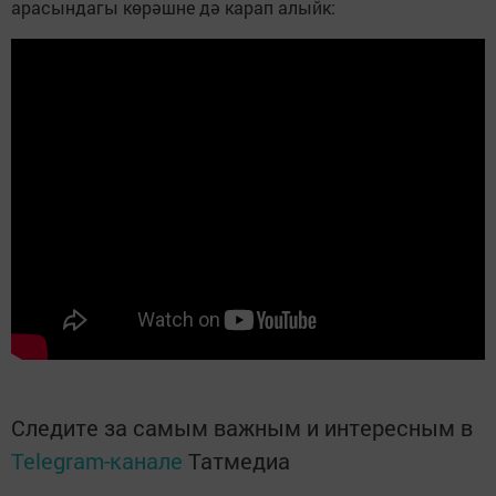
арасындагы көрәшне дә карап алыйк:
Следите за самым важным и интересным в
Telegram-канале
Татмедиа