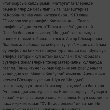
игътибарсыз калдырмый. Матбугат битләрендә
рецензияләр дә басылып чыга. М.Мөштәриев,
М.Корбангалиев уңай нәтиҗә бирә. 1910 елны
Г.Әхмәров үзе дә әлифба бастыра. Аны “Татар
әлифбасы” дип түгел, ә“Төрки әлифба” дип атый.
Әлифба басылып чыккач, “Йолдыз” газетасында
аноним тәнкыйть басылып чыга. Автор Г.Әхмәровны
“барлык әлифбаларны себереп түгүче”, – дип атый hәм
бу әлифбаны бик көтеп алуы турында да яза. Шулай ук,
әлифба авторын кул астында булган 10 әлифбадагы
сүзләрне, җөмләләрне “хәзер материалны куллануда”
гаепли. Тәнкыйть­че “кырык беренче әлифба” дөньяга
килде дип яза. Мәкалә бик “усал” язылган. Анонимның
исемен Г.Әхмәров үзе ача. Шул ук “Йолдыз”
газетасында ул тәнкыйтькә каршы җавабын бас­тыра.
“Аңлашылдыгына күрә – аны Һади әфәнде үзе булырга
кирәк”, – дигән фикергә килә мөгаллим. Ысул маддияне
яисә иҗек методын “XVIII гасырныкы” дип атый. Ни
өчен әлифба язарга уйлаганын да аңлата.