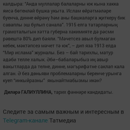
калдыра: “Анда муллалар балаларны юк кына хакка
яисә бөтенләй бушка укыта. Ислам өйрәтмәләре
буенча, динне өйрәнү hәм аны башкаларга җиткерү бик
саваплы эш булып санала”. 1915 елга татарларның
грамоталыгын хәтта губерна хакимияте дә рәсми
рәвештә 80% дип бәяли. “Мәчетсез авыл булмаган
кебек, мәктәпсез мәчет тә юк”, – дип яза 1913 елда
“Мир ислама” журналы. Без – бай тарихлы, матур
әдәби телле халык. Әби–бабаларыбыз иң авыр
вакытларда да телне, динне, мәгърифәтне саклап кала
алган. Ә без дөньяви проблемаларны беренче урынга
куеп “инкыйразны” якынайтмабызмы икән?
Диләрә ГАЛИУЛЛИНА,
тарих фәннәре кандидаты.
Следите за самым важным и интересным в
Telegram-канале
Татмедиа