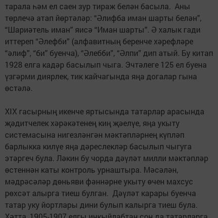
тарала һәм ел саен зур тираж белән басыла. Аны
төрлечә атап йөртәләр: “Әлифба иман шарты белән”,
“Шариәтель иман” яисә “Иман шарты”. Ә халык гади
иттереп “Әлефби” (алфавитның беренче хәрефләре
“әлиф”, “би” буенча), “Әлебби”, “Әлпи” дип атый. Бу китап
1928 елга кадәр басылып чыга. Эчтәлеге 125 ел буена
үзгәрми диярлек, тик кайчагында яңа догалар гына
өстәлә.
XIX гасырның икенче яртысында татарлар арасында
җәдитчелек хәрәкәтенең киң җәелүе, яңа укыту
системасына нигезләнгән мәктәпләрнең күп­ләп
барлыкка килүе яңа дәрес­лекләр басылып чыгуга
этәргеч була. Ләкин бу чорда дәүләт милли мәктәпләр
өстеннән каты контроль урнаштыра. Мәсәлән,
мәдрәсәләр дөньяви фәннәрне укыту өчен махсус
рөхсәт алыр­га тиеш булган. Дәүләт карары буенча
татар уку йортлары дини булып калырга тиеш була.
Хәтта, 1905-1907 елгы инкыйлабтан соң да татарларга