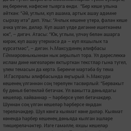
иң беренче, нәфесне тыярга өнди. “Бер кеше улына
әйткән: “Әй, углым, күп ашама, артык ашау адәмне
сырхау итә” дип. Улы: “Ачлык кешене үтерә, фәлән кеше
ачка үлгән, диләр. Күп ашап үлде дигәнне ишеткәнем
юк”, – дигәч. Атасы: “Юк, углым, үлчәү белән ашарга
кирәк, күп ашау үтермәсә дә – күп яхшылык та
күрсәтмәс”, – дигән. Һ.Максудинең әлифбасы
Г.Әхмәровныкыннан нык аерылып тора. Ул дәреслеккә
ислам дине нигезләрен яктырткан текстлар гына түгел,
үлем темасын да кертә. Беренче мәртәбә бу тема
И.Гаспралы әлифбасында яңгырый. Һ.Максуди
кешенең үлгәннән соң терелүен тасвирлый: “Бервакыт
бу дөнья бөтенләй бетәчәк. Ул вакытта дөньядагы
кешеләр, хайваннар – hәрберсе үлеп бетәчәкдер.
Шуннан соң үлгән кешеләр hәрберсе яңадан
тереләчәкдер. Шул көнгә кыямәт көне диләр. Кыямәт
көнендә hәрбер кешенең дөнья­да кылган эшләре
тикшереләчәктер. Изге гамәлле, яхшы кешеләр