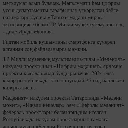
мәгълүмат алып булачак. Мәгълүмати һәм цифрлы
үсеш департаменты тарафыннан үткәрелгән бәйге
нәтиҗәләре буенча «Тарихи-мәдәни мирас»
экспозициясе белән ТР Милли музее хуплау тапты»,
- диде Ирада Әюпова.
Гидтан мобиль кушымтаны смартфонга күчереп
алганнан соң файдаланырга мөмкин.
ТР Милли музееның мультимедиа-гиды «Мәдәният»
илкүләм проектының «Цифрлы мәдәният» ярдәмче
проекты кысаларында булдырылачак. 2024 елга
кадәр республикада тагын шундый 35 гид барлыкка
килергә тиеш.
Мәдәният» илкүләм проекты Татарстанда «Мәдәни
мохит», «Иҗади кешеләр» һәм «Цифрлы мәдәният»
федераль проектлары белән тәкъдим ителгән.
Республикада илкүләм проектларның гамәлгә
ашырылуына «Бердәм Россия» партиясенең