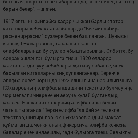
бетергәч, шарт иттереп ябарсың да, кеше синең сәгатең
барын белер”, – дигән.
1917 елгы инкыйлабка кадәр чыккан барлык татар
китаплары кебек үк әлифбалар да "Бисмилләhир-
рахмәнир-рахим” сүзләре белән башланган. Шунысы
кызык, Г.Әхмәровның сакланып калган
әлифбаларында бу сүзләр ябыштырылган. Әлбәттә, бу
соңрак эшләнгән булырга тиеш. 1920 елларда
мәктәпләрдә уку әсбаблары җитмәү сәбәпле, элек
басылган китапларны киң кулланганнар. Беренче
әлифба совет чорында 1922 елны гына басылып чыга.
Г.Әхмәровның әлифбасында дини текстлар булмау яңа
чор мөгаллимнәре өчен аеруча кулай булгандыр,
мөгаен. Башка авторларның әлифбалары белән
чагыштыр­ганда “Төрки әлифба”да бай эчтәлекле
текстлар, шигырьләр юк. Г.Әхмәров андый максат
куймаган да, чөнки аның фикеренчә, әлифба кечкенә
балалар өчен аңлаешлы, гади булырга тиеш. Зәвыклы