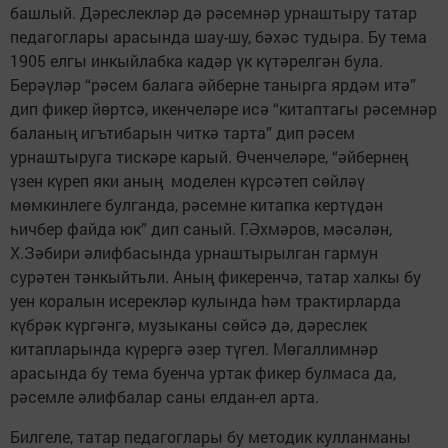
башлый. Дәреслекләр дә рәсемнәр урнаштыру татар
педагоглары арасында шау-шу, бәхәс тудыра. Бу тема
1905 елгы инкыйлабка кадәр үк күтәрелгән була.
Берәүләр “рәсем балага әйберне танырга ярдәм итә”
дип фикер йөртсә, икенчеләре исә “китаптагы рәсемнәр
баланың игътибарын читкә тарта” дип рәсем
урнаштыруга тискәре карый. Өченчеләре, “әйбернең
үзен күреп яки аның моделен күрсәтеп сөйләү
мөмкинлеге булганда, рәсемне китапка кертүдән
һичбер файда юк” дип саный. Г.Әхмәров, мәсәлән,
Х.Зәбири әлифбасында урнаштырылган гармун
сурәтен тәнкыйтьли. Аның фикеренчә, татар халкы бу
уен коралын исерекләр кулында hәм трактирларда
күбрәк күргәнгә, музыканы сөйсә дә, дәреслек
китапларында күрергә әзер түгел. Мөгаллимнәр
арасында бу тема буенча уртак фикер булмаса да,
рәсемле әлифбалар саны елдан-ел арта.
Билгеле, татар педагоглары бу методик кулланманы