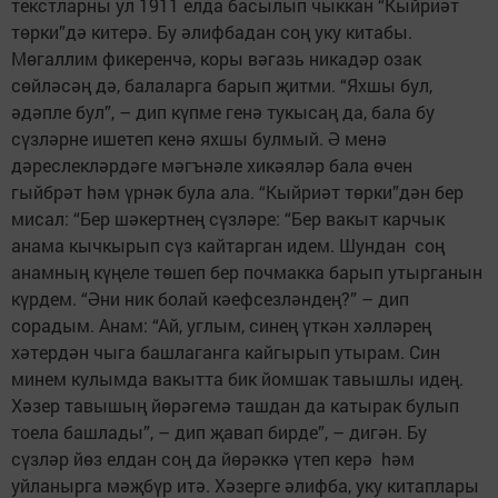
текстларны ул 1911 елда басылып чыккан “Кыйриәт
төрки”дә китерә. Бу әлифбадан соң уку китабы.
Мөгаллим фикеренчә, коры вәгазь никадәр озак
сөйләсәң дә, балаларга барып җитми. “Яхшы бул,
әдәпле бул”, – дип күпме генә тукысаң да, бала бу
сүзләрне ишетеп кенә яхшы булмый. Ә менә
дәреслекләрдәге мәгънәле хикәяләр бала өчен
гыйбрәт hәм үрнәк була ала. “Кыйриәт төрки”дән бер
мисал: “Бер шәкертнең сүзләре: “Бер вакыт карчык
анама кычкырып сүз кайтарган идем. Шундан соң
анамның күңеле төшеп бер почмакка барып утырганын
күрдем. “Әни ник болай кәефсезлән­дең?” – дип
сорадым. Анам: “Ай, углым, синең үткән хәлләрең
хәтердән чыга башлаганга кайгырып утырам. Син
минем кулымда вакытта бик йомшак тавышлы идең.
Хәзер тавышың йөрәгемә ташдан да катырак булып
тоела башлады”, – дип җавап бирде”, – дигән. Бу
сүзләр йөз елдан соң да йөрәккә үтеп керә hәм
уйланырга мәҗбүр итә. Хәзерге әлифба, уку китаплары