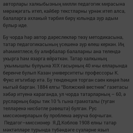
авторлары халкыбызның милли педагогик мирасына
мөрәҗәгать итеп, кайбер текстларны үрнәк итеп алса,
балаларга әхлакый тәрбия бирү юлында зур адым
булыр иде.
Бу чорда hәр автор дәреслекләр төзү методикасына,
татар педагогикасының үсешенә зур өлеш керкән. Иң
әhәмиятлесе, бу әлифбалар балаларны ана телендә
укырга hәм язарга өйрәткән. Татар халкының
укымышлы булуына XIX гасырның 40 нчы елларында
беренче булып Казан университеты профессоры К.
Фукс игътибар итә. Бу тенденция торган саен киңәя hәм
ныгый барган. 1884 елгы “Волжский вестник” газетасы
хәбәр итүенә караганда, ул чорда татарларның – 60, ә
русларның бары тик 10 % гына грамоталы (туган
телләренә нисбәтле рәвештә) булган. Рус
миссионерларын бу проблема аеруча борчыган.
Педагог–миссионер Я.Д.Коблов 1908 елны татар
мәктәпләре турында түбәндәге сүзләрне язып