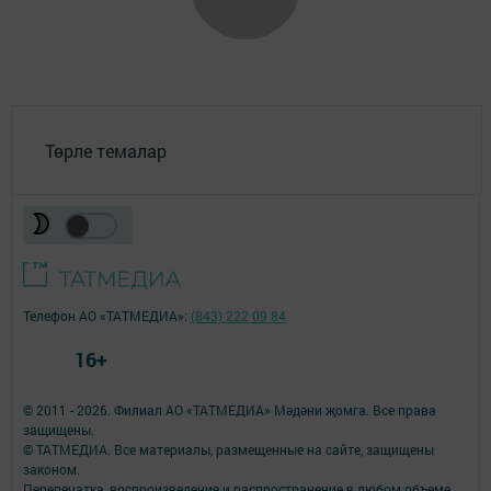
Төрле темалар
Телефон АО «ТАТМЕДИА»:
(843) 222 09 84
16+
© 2011 - 2026. Филиал АО «ТАТМЕДИА» Мәдәни җомга. Все права
защищены.
© ТАТМЕДИА. Все материалы, размещенные на сайте, защищены
законом.
Перепечатка, воспроизведение и распространение в любом объеме