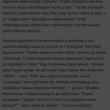
оҗмахка керәчәктер. Аллаhы Тәгалә hәркайсыбызны
изге вә яхшы кешеләрдән кылса иде...” Хәзер мондый
текстны дәреслектә күрү бик сәер булып тоелыр иде, ә
ул чорда үлем турындагы өйрәтмәләр татар
балаларының белем hәм тәрбия бирү системасына
элек-электән кергән.
Укуның кирәклеге, белемле кешегә киләчәктә күп
мөмкинлекләр ачылуы шулай ук Г.Әхмәров текстлар
аша аңлата: “Галим кеше акыллы була. Анысы ук белән
табылыр”. Галим кешенең акылы көндәлек тормышта
да күренергә тиеш: “Бер галимнән сораганнар: “Фәлән
кеше турысында ни әйтәсең? Аны халык бик яманлап
сөйли”, – дип. “Мин аны хурлый алмыйм. Аның
тышында гаеп күргәнем юк, эчендә ни бардыр, аны
ходайдан башка берәү дә белмәс”, – дигән. Әлифба
балаларны тыйнак булырга да өйрәткән: “Берәү
имамдан: “Хәзрәт мәчеттә сәгатьне бормак ничек
булыр?” – дип сораган. Имам: “Сәгатьне борып