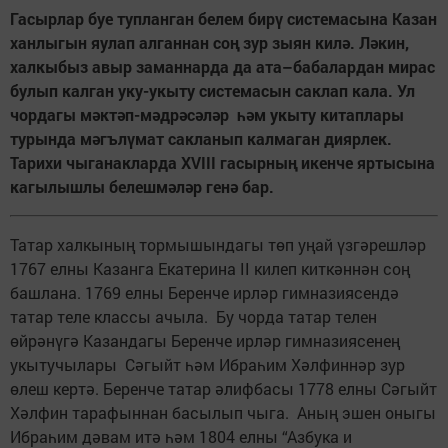
Гасырлар буе тупланган белем бирү системасына Казан
ханлыгын яулап алганнан соң зур зыян килә. Ләкин,
халкыбыз авыр заманнарда да ата–бабалардан мирас
булып калган уку-укыту системасын саклап кала. Ул
чордагы мәктәп-мәдрәсәләр һәм укыту китаплары
турында мәгълүмат сакланып калмаган диярлек.
Тарихи чыганакларда XVIII гасырның икенче яртысына
кагылышлы белешмәләр генә бар.
Татар халкының тормышындагы төп уңай үзгәрешләр
1767 елны Казанга Екатерина II килеп киткәннән соң
башлана. 1769 елны Беренче ирләр гимназиясендә
татар теле классы ачыла. Бу чорда татар телен
өйрәнүгә Казандагы Беренче ирләр гимназиясенең
укытучылары Сәгыйт һәм Ибраһим Хәлфиннәр зур
өлеш кертә. Беренче татар әлифбасы 1778 елны Сәгыйт
Хәлфин тарафыннан басылып чыга. Аның эшен оныгы
Ибраһим дәвам итә һәм 1804 елны “Азбука и