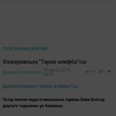
ТЕЛЕ БАРНЫҢ ИЛЕ БАР
Әхмәровның “Төрки әлифба”сы
30 июль 2019 -
Диләрә Галиуллина,
2328
0
1
09:03
Татар милли педагогикасының тарихы Бөек Болгар
дәүләте чорыннан ук башлана.