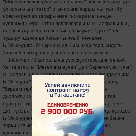
“Милләтчелекнең бәгъзе әсаслары” дигән хезмәтендә
ул халыкның “татар” атамасына каршы чыгуын, бу
исемне руслар тарафыннан тискәре мәгънәдә
куллануда күрә. Татар педагог­ларына И.Гаспралының
барлык төрки халыклар өчен “гомуми”, “уртак” тел
тудыру идеясе дә йогынты ясый. Мәсәлән,
Һ.Максудигә. Ул берничә ел Кырымда тора, андагы
халык белән аралашу аның өчен эзсез узмый.
Һ.Максуди И.Гаспралыны үзенең остазы дип саный.
Хәтта атаклы “Мөгаллим әүвәл” дә (“Беренче укытучы”)
И.Гаспралының “Ходжа-и-сибъян”ы тәэсирендә языла.
Һ.Максуди “татар” этнонимын яклап чыкмаса да,
“бердәм тел” идеясен дә хупламый. Ул Казан
диалектына нигезләнгән мөстәкыйль милли тел
булырга тиеш дип саный. Ләкин ул аны “татар теле”
дип түгел, ә “төрки тел” дип атый. Бәлки, шуңа күрәдер,
Һ.Максудинең “Мөгаллим әүвәле” Россиянең башка
төрки халыклар яшәгән регионнарында да киң
кулланыла.