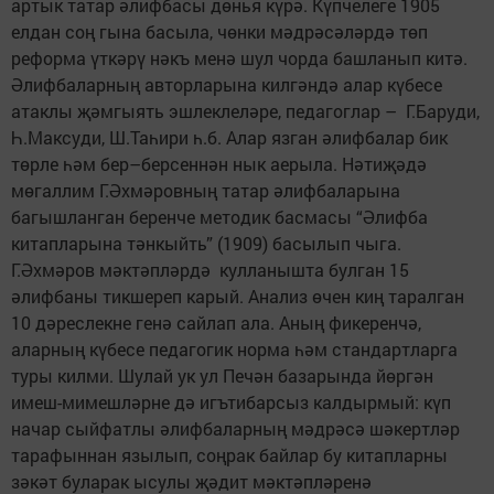
артык татар әлифбасы дөнья күрә. Күпчелеге 1905
елдан соң гына басыла, чөнки мәдрәсәләрдә төп
реформа үткәрү нәкъ менә шул чорда башланып китә.
Әлифбаларның авторларына килгәндә алар күбесе
атаклы җәмгыять эшлеклеләре, педагоглар – Г.Баруди,
Һ.Максуди, Ш.Таһири һ.б. Алар язган әлифбалар бик
төрле һәм бер–берсеннән нык аерыла. Нәтиҗәдә
мөгаллим Г.Әхмәровның татар әлифбаларына
багышланган беренче методик басмасы “Әлифба
китапларына тәнкыйть” (1909) басылып чыга.
Г.Әхмәров мәктәпләрдә кулланышта булган 15
әлифбаны тикшереп карый. Анализ өчен киң таралган
10 дәреслекне генә сайлап ала. Аның фикеренчә,
аларның күбесе педагогик норма һәм стандартларга
туры килми. Шулай ук ул Печән базарында йөргән
имеш-мимешләрне дә игътибарсыз калдырмый: күп
начар сыйфатлы әлифбаларның мәдрәсә шәкертләр
тарафыннан язылып, соңрак байлар бу китапларны
зәкәт буларак ысулы җәдит мәктәпләренә