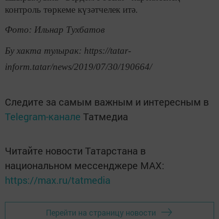
контроль төркеме күзәтчелек итә.
Фото: Ильнар Тухбатов
Бу хакта тулырак: https://tatar-
inform.tatar/news/2019/07/30/190664/
Следите за самым важным и интересным в
Telegram-канале
Татмедиа
Читайте новости Татарстана в
национальном мессенджере MАХ:
https://max.ru/tatmedia
Перейти на страницу новости