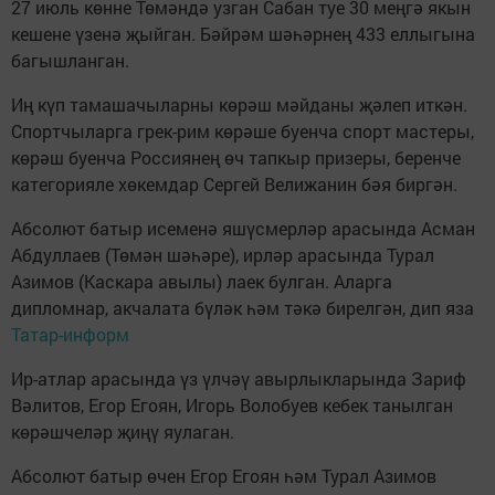
27 июль көнне Төмәндә узган Сабан туе 30 меңгә якын
кешене үзенә җыйган. Бәйрәм шәһәрнең 433 еллыгына
багышланган.
Иң күп тамашачыларны көрәш мәйданы җәлеп иткән.
Спортчыларга грек-рим көрәше буенча спорт мастеры,
көрәш буенча Россиянең өч тапкыр призеры, беренче
категорияле хөкемдар Сергей Велижанин бәя биргән.
Абсолют батыр исеменә яшүсмерләр арасында Асман
Абдуллаев (Төмән шәһәре), ирләр арасында Турал
Азимов (Каскара авылы) лаек булган. Аларга
дипломнар, акчалата бүләк һәм тәкә бирелгән, дип яза
Татар-информ
Ир-атлар арасында үз үлчәү авырлыкларында Зариф
Вәлитов, Егор Егоян, Игорь Волобуев кебек танылган
көрәшчеләр җиңү яулаган.
Абсолют батыр өчен Егор Егоян һәм Турал Азимов