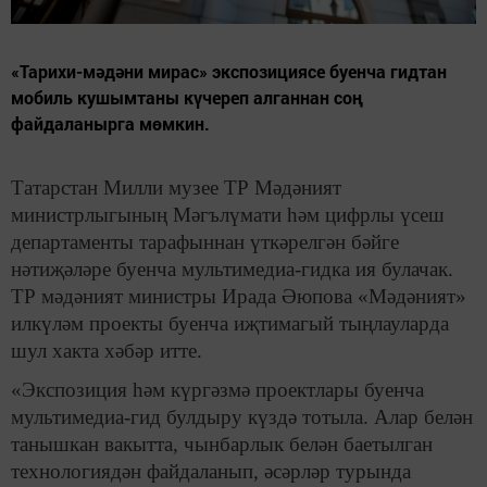
«Тарихи-мәдәни мирас» экспозициясе буенча гидтан
мобиль кушымтаны күчереп алганнан соң
файдаланырга мөмкин.
Татарстан Милли музее ТР Мәдәният
министрлыгының Мәгълүмати һәм цифрлы үсеш
департаменты тарафыннан үткәрелгән бәйге
нәтиҗәләре буенча мультимедиа-гидка ия булачак.
ТР мәдәният министры Ирада Әюпова «Мәдәният»
илкүләм проекты буенча иҗтимагый тыңлауларда
шул хакта хәбәр итте.
«Экспозиция һәм күргәзмә проектлары буенча
мультимедиа-гид булдыру күздә тотыла. Алар белән
танышкан вакытта, чынбарлык белән баетылган
технологиядән файдаланып, әсәрләр турында