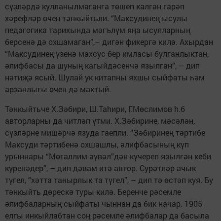
сүзләрдә кулланылмаганга төшеп калган гарәп
хәрефләр өчен тәнкыйтьли. “Максудинең ысулы
педагогика тарихында мәгълүм яңа ысулларның
берсенә дә охшамаган”,– дигән фикергә килә. Ахырдан
“Максудинең үзенә махсус бер имласы булганлыктан,
әлифбасы да шуның кагыйдәсенчә язылган”, – дип
нәтиҗә ясый. Шулай ук китапны яхшы сыйфаты һәм
арзанлыгы өчен дә мактый.
Тәнкыйтьче Х.Зәбири, Ш.Таhири, Г.Мөслимов h.б
авторларны да читләп үтми. Х.Зәбирине, мәсәлән,
сүзләрне мишәрчә язуда гаепли. “Зәбиринең тәртибе
Максуди тәртибенә охшашлы, әлифбасының күп
урыннары “Мөгаллим әүвәл”дән күчереп язылган кеби
күренәдер”, – дип дәвам итә автор. Сурәтләр ачык
түгел, “хәтта танырлык та түгел”, – дип тә өстәп куя. Бу
тәнкыйть дөрес­кә туры килә. Беренче рәсемле
әлифбаларның сыйфаты чыннан да бик начар. 1905
елгы инкыйлабтан соң рәсемле әлифбалар да басыла