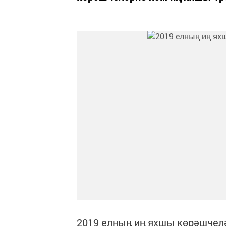
2019 елның иң яхшы көрәшчел