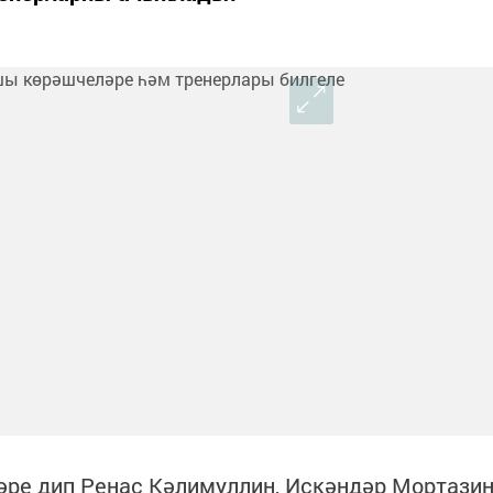
әре дип Ренас Кәлимуллин, Искәндәр Мортази