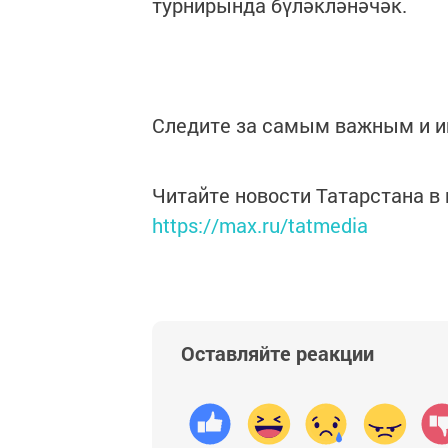
турнирында бүләкләнәчәк.
Следите за самым важным и 
Читайте новости Татарстана 
https://max.ru/tatmedia
Оставляйте реакции