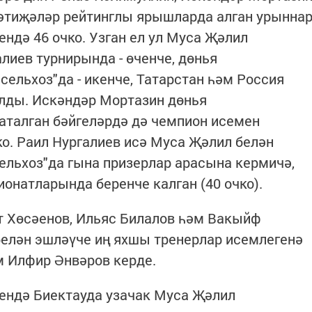
Нәтиҗәләр рейтинглы ярышларда алган урынна
ендә 46 очко. Узган ел ул Муса Җәлил
алиев турнирында - өченче, дөнья
сельхоз"да - икенче, Татарстан һәм Россия
лды. Искәндәр Мортазин дөнья
аталган бәйгеләрдә дә чемпион исемен
чко. Раил Нургалиев исә Муса Җәлил белән
сельхоз"да гына призерлар арасына кермичә,
ионатларында беренче калган (40 очко).
т Хөсәенов, Ильяс Билалов һәм Вакыйф
елән эшләүче иң яхшы тренерлар исемлегенә
м Илфир Әнвәров керде.
ендә Биектауда узачак Муса Җәлил