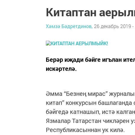
Китаптан аеры
Хәмзә Бәдретдинов,
26 декабрь 2019 -
Берәр иҗади бәйге игълан ите
искәртелә.
Әмма “Безнең мирас” журналы 
китап” конкурсын башлаганда
бәйгедә катнашып, истә калган
Язмалар Татарстан чикләрен у
Республикасыннан ук килә.