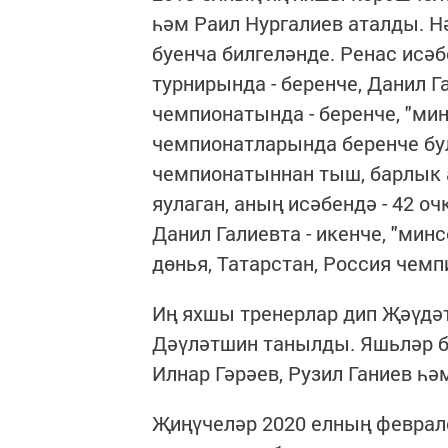
һәм Раил Нургалиев аталды. 
буенча билгеләнде. Ренас исәб
турнирында - беренче, Данил Г
чемпионатында - беренче, "мин
чемпионатларында беренче бу
чемпионатыннан тыш, барлык 
яулаган, аның исәбендә - 42 о
Данил Галиевта - икенче, "мин
дөнья, Татарстан, Россия чемп
Иң яхшы тренерлар дип Җәүдә
Дәүләтшин танылды. Яшьләр б
Илнар Гәрәев, Рузил Ганиев һә
Җиңүчеләр 2020 елның феврал