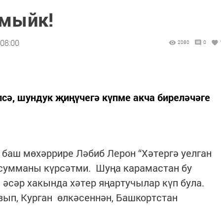
лмыйк!
 08:00
2080
0
лсә, шундук җиңүчегә күпме акча биреләчәге
баш мөхәррире Ләбиб Лерон “Хәтергә уелган
 сумманы күрсәтми. Шуңа карамастан бу
 әсәр хакында хәтер яңартучылар күп була.
зып, Курган өлкәсеннән, Башкортстан