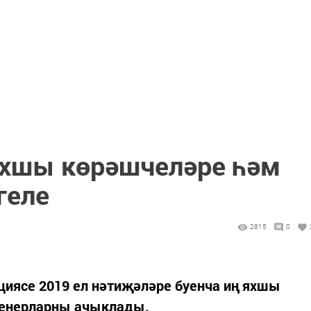
яхшы көрәшчеләре һәм
геле
2815
0
иясе 2019 ел нәтиҗәләре буенча иң яхшы
ренерларны ачыклады.