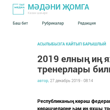
МӘДӘНИ ҖОМГА
Казан шәһәре
Баш бит
Рубрикалар
Редакция
АСЫЛЫБЫЗГА КАЙТЫП БАРЫШЛЫЙ
2019 елның иң 
тренерлары бил
автор,
27 декабрь 2019 - 08:14
Республиканың көрәш федерац
көрәшчеләрне һәм иң яхшы т