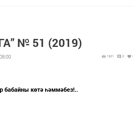
” № 51 (2019)
08:00
1601
0
ар бабайны көтә һәммәбез!..
)