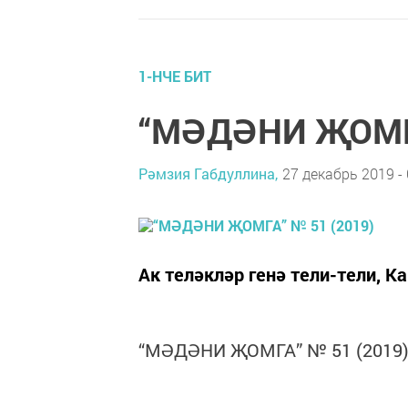
1-НЧЕ БИТ
“МӘДӘНИ ҖОМГА
Рәмзия Габдуллина,
27 декабрь 2019 - 
Ак теләкләр генә тели-тели, К
“МӘДӘНИ ҖОМГА” № 51 (2019