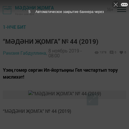
МӘДӘНИ ҖОМГА
16+
5
Автоматическое закрытие баннера через
Казан шәһәре
1-НЧЕ БИТ
“МӘДӘНИ ҖОМГА” № 44 (2019)
8 ноябрь 2019 -
Рәмзия Габдуллина,
1378
0
0
08:00
Үзең гомер сөргән Ил-йортыңны Гел чистартып тору
мәслихәт!
“МӘДӘНИ ҖОМГА” № 44 (2019)