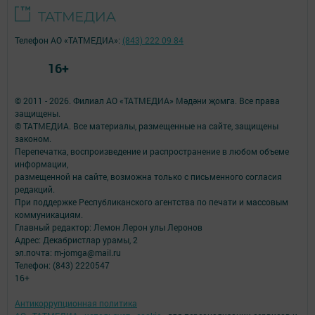
Телефон АО «ТАТМЕДИА»:
(843) 222 09 84
16+
© 2011 - 2026. Филиал АО «ТАТМЕДИА» Мәдәни җомга. Все права
защищены.
© ТАТМЕДИА. Все материалы, размещенные на сайте, защищены
законом.
Перепечатка, воспроизведение и распространение в любом объеме
информации,
размещенной на сайте, возможна только с письменного согласия
редакций.
При поддержке Республиканского агентства по печати и массовым
коммуникациям.
Главный редактор: Лемон Лерон улы Леронов
Адрес: Декабристлар урамы, 2
эл.почта: m-jomga@mail.ru
Телефон: (843) 2220547
16+
Антикоррупционная политика