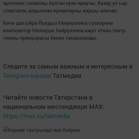
җитезлек символы булган куян җиңгән. Хәзер ул һәр
спектакль алдыннан кунакларны каршы алачак
Кичә шагыйрә Йолдыз Миңнуллина сүзләренә
композитор Миләүшә Хәйруллина иҗат иткән театр
гимны премьерасы белән тәмамланды.
Следите за самым важным и интересным в
Telegram-канале
Татмедиа
Читайте новости Татарстана в
национальном мессенджере MАХ:
https://max.ru/tatmedia