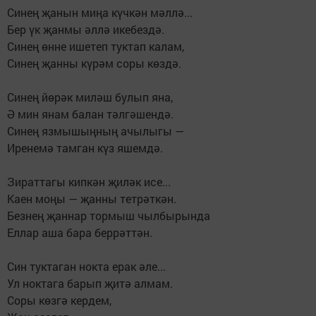
Синең җанын миңа күчкән мәллә...
Бер үк җанмы әллә икебездә.
Синең өнне ишетеп туктап калам,
Синең җанны күрәм соры көздә.
Синең йөрәк миләш булып яна,
Ә мин янам балан тәлгәшендә.
Синең язмышыңның ачылыгы —
Иренемә тамган күз яшемдә.
Зираттагы кипкән җиләк исе...
Каен моңы — җанны тетрәткән.
Безнең җаннар тормыш чылбырында
Еллар аша бара беррәттән.
Син туктаган нокта ерак әле...
Ул ноктага барып җитә алмам.
Соры көзгә кердем,