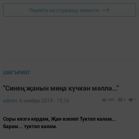
Перейти на страницу новости
ШИГЪРИЯТ
"Синең җанын миңа күчкән мәллә..."
admin,
6 ноябрь 2019 - 15:16
1857
0
7
Соры көзгә кердем, Җан өзелеп Туктап калам...
барам... туктап калам.