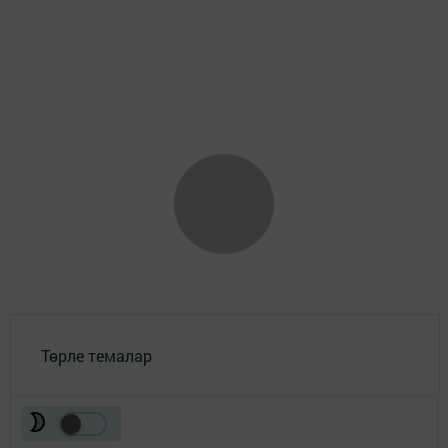
Төрле темалар