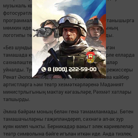
музыкаль квартет каршы алды. Бер читтә
фотосурәтләр, газета мәкаләләре, афиша,
программалар аша театрның тарихы белән танышырга
мөмкин иде. Теләгән һәркем Г.Кариев театрының
логотипы төшерелгән сувенирлар сатып алды.
«Без шундый театр төзербез...» дип исемләнгән
тамашада кунакларга Кариев театрында төрле елларда
сәхнәләштерелгән спектакльләрдән күренешләр
уйналды. Туган көн уңаеннан театрның баш режиссеры
Ренат Әюпов һәм директоры Гүзәл Сәгыйтова кайбер
артистларга һәм театр хезмәткәрләренә Мәдәният
министрлыгының мактау кәгазьләре, Рәхмәт хатлары
тапшырды.
Әмма бәйрәм моның белән генә тәмамланмады. Бөтен
тамашачыларны гаҗәпләндереп, сәхнәгә ап-ак зур
куян килеп чыкты. Берникадәр вакыт элек кариевлеләр
театр символына бәйге игълан иткән иде. Анда тизлек,