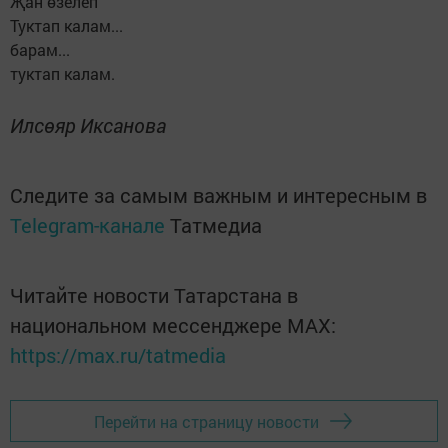
Җан өзелеп
Туктап калам...
барам...
туктап калам.
Илсөяр
Иксанова
Следите за самым важным и интересным в
Telegram-канале
Татмедиа
Читайте новости Татарстана в
национальном мессенджере MАХ:
https://max.ru/tatmedia
Перейти на страницу новости