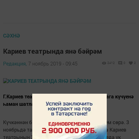
СӘХНӘ
Кариев театрында янә бәйрәм
Редакция,
7 ноябрь 2019 - 09:45
2412
0
2
Г.Кариев театры коллективы яңа матур бинага күчүенә
һаман шатланып туя алмый.
Күчкәннән бирле анда гел бәйрәм рухы хөкем сөрә. 3
ноябрьдә тагын бер бәйрәмнәре – Габдулла Кариев
театрының 32 “яше” узды. Кунакларны фойеда ук