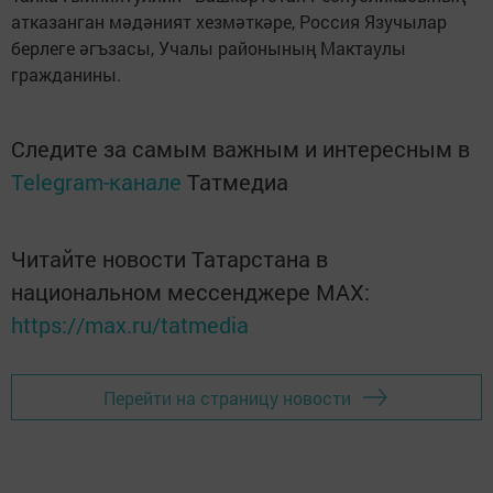
атказанган мәдәният хезмәткәре, Россия Язучылар
берлеге әгъзасы, Учалы районының Мактаулы
гражданины.
Следите за самым важным и интересным в
Telegram-канале
Татмедиа
Читайте новости Татарстана в
национальном мессенджере MАХ:
https://max.ru/tatmedia
Перейти на страницу новости