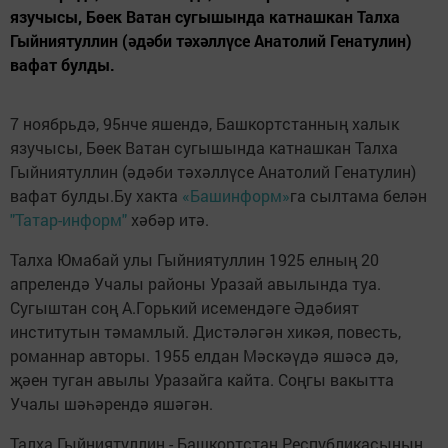
язучысы, Бөек Ватан сугышында катнашкан Талха
Гыйниятуллин (әдәби тәхәллүсе Анатолий Генатулин)
вафат булды.
7 ноябрьдә, 95нче яшендә, Башкортстанның халык
язучысы, Бөек Ватан сугышында катнашкан Талха
Гыйниятуллин (әдәби тәхәллүсе Анатолий Генатулин)
вафат булды.Бу хакта
«Башинформ»
га сылтама белән
"Татар-информ"
хәбәр итә.
Талха Юмабай улы Гыйниятуллин 1925 елның 20
апрелендә Учалы районы Уразай авылында туа.
Сугыштан соң А.Горький исемендәге Әдәбият
институтын тәмамлый. Дистәләгән хикәя, повесть,
романнар авторы. 1955 елдан Мәскәүдә яшәсә дә,
җәен туган авылы Уразайга кайта. Соңгы вакытта
Учалы шәһәрендә яшәгән.
Талха Гыйниятуллин - Башкортстан Республикасының