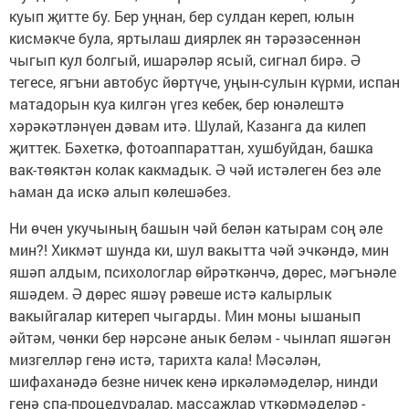
куып җитте бу. Бер уңнан, бер сулдан кереп, юлын
кисмәкче була, яртылаш диярлек ян тәрәзәсеннән
чыгып кул болгый, ишарәләр ясый, сигнал бирә. Ә
тегесе, ягъни автобус йөртүче, уңын-сулын күрми, испан
матадорын куа килгән үгез кебек, бер юнәлештә
хәрәкәтләнүен дәвам итә. Шулай, Казанга да килеп
җиттек. Бәхеткә, фотоаппараттан, хушбуйдан, башка
вак-төяктән колак какмадык. Ә чәй истәлеген без әле
һаман да искә алып көлешәбез.
Ни өчен укучының башын чәй белән катырам соң әле
мин?! Хикмәт шунда ки, шул вакытта чәй эчкәндә, мин
яшәп алдым, психологлар өйрәткәнчә, дөрес, мәгънәле
яшәдем. Ә дөрес яшәү рәвеше истә калырлык
вакыйгалар китереп чыгарды. Мин моны ышанып
әйтәм, чөнки бер нәрсәне анык беләм - чынлап яшәгән
мизгелләр генә истә, тарихта кала! Мәсәлән,
шифаханәдә безне ничек кенә иркәләмәделәр, нинди
генә спа-процедуралар, массажлар үткәрмәделәр -