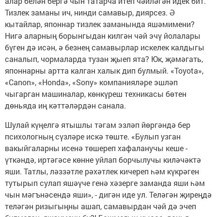
алар белән бергә чын татарча итеп чәйләгән идек бит.
Тизлек заманы ич, нинди самавыр, диярсез. Ә
кытайлар, японнар тизлек заманында яшәмимени?
Нигә аларның борынгыдан килгән чәй эчү йолалары
бүген дә исән, ә безнең самавырлар искелек калдыгы
саналып, чормаларда тузан җыеп ята? Юк, җәмәгать,
японнарны артта калган халык дип булмый. «Toyota»,
«Canon», «Honda», «Sony» компанияләре эшләп
чыгарган машиналар, көнкүреш техникасы бөтен
дөньяда иң кәттәләрдән санала.
Шулай күңелгә ятышлы тәгам эзләп йөргәндә бер
психологның сүзләре искә төште. «Булып узган
вакыйгаларны исенә төшереп хафаланучы кеше -
үткәндә, иртәгәсе көнне уйлап борчылучы киләчәктә
яши. Татлы, ләззәтле рәхәтлек кичереп һәм күкрәген
тутырып сулап яшәүче генә хәзерге заманда яши һәм
чын мәгънәсендә яши», - дигән иде ул. Теләгән җиреңдә
теләгән ризыгыңны ашап, самавырдан чәй дә эчеп