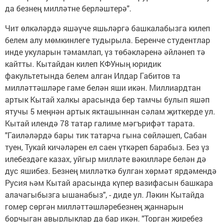
да безнең милләтне берләштерә".
Чит өлкәләрдә яшәүче яшьләргә башкалабызга килеп
белем алу мөмкинлеге тудырыла. Беренче студентлар
инде укуларын тәмамлап, үз төбәкләренә әйләнеп тә
кайтты. Кытайдан килеп КФУның юридик
факультетында белем алган Илдар Габитов та
милләттәшләре гаме белән яши икән. Миллиардтан
артык Кытай халкы арасында бер тамчы булып яшәп
ятучы 5 меңнән артык якташыннан сәлам җиткерде ул.
Кытай илендә 78 татар галиме мәгърифәт тарата.
"Гаиләләрдә бары тик татарча гына сөйләшеп, Сабан
туен, Тукай кичәләрен ел саен үткәреп барабыз. Без үз
илебездәге казах, уйгыр милләте вәкилләре белән дә
дус яшибез. Безнең милләткә булган хөрмәт ярдәмендә
Русия һәм Кытай арасында күпер вазифасын башкара
алачагыбызга ышанабыз", - диде ул. Ләкин Кытайда
гомер сөргән милләттәшләребезнең җаннарын
борчыган авырлыклар да бар икән. "Торган җиребез