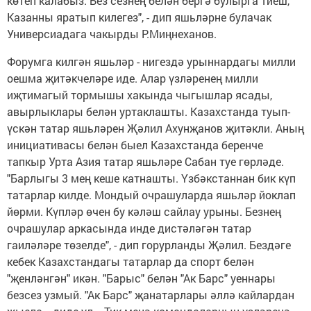
көтеп калабыз. Без сезнең белән бергә булырга тиеш,
Казанны яратып килегез", - дип яшьләрне булачак
Универсиадага чакырды Р.Миңнеханов.
Форумга килгән яшьләр - нигездә урыннардагы милли
оешма җитәкчеләре иде. Алар үзләренең милли
иҗтимагый тормышы хакында чыгышлар ясады,
авырлыклары белән уртаклашты. Казахстанда туып-
үскән татар яшьләрен Җәлил Ахунҗанов җитәкли. Аның
инициативасы белән быел Казахстанда беренче
тапкыр Урта Азия татар яшьләре Сабан туе гөрләде.
"Барлыгы 3 мең кеше катнашты. Үзбәкстаннан бик күп
татарлар килде. Мондый очрашуларда яшьләр йоклап
йөрми. Күпләр өчен бу кәләш сайлау урыны. Безнең
очрашулар аркасында инде дистәләгән татар
гаиләләре төзелде", - дип горурланды Җәлил. Бездәге
кебек Казахстандагы татарлар да спорт белән
"җенләнгән" икән. "Барыс" белән "Ак Барс" уеннары
безсез узмый. "Ак Барс" җанатарлары әллә кайлардан