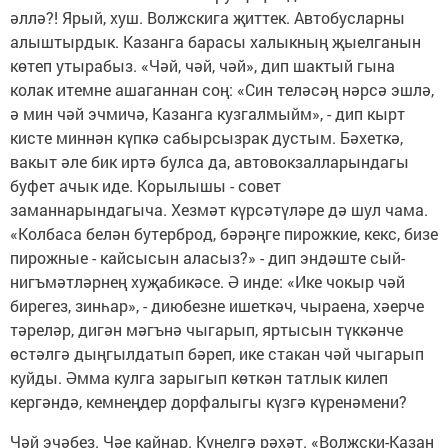
әллә?! Ярый, хуш. Волжскига җиттек. Автобусларны
алыштырдык. Казанга барасы халыкның җыелганын
көтеп утырабыз. «Чәй, чәй, чәй», дип шактый гына
колак итемне ашаганнан соң: «Син теләсәң нәрсә эшлә,
ә мин чәй эчмичә, Казанга кузгалмыйм», - дип кырт
кисте миннән күпкә сабырсызрак дустым. Бәхеткә,
вакыт әле бик иртә булса да, автовокзалларындагы
буфет ачык иде. Корылышы - совет
заманнарындагыча. Хезмәт күрсәтүләре дә шул чама.
«Колбаса белән бутерброд, бәрәңге пирожкие, кекс, бизе
пирожные - кайсысын аласыз?» - дип эндәште сый-
нигъмәтләрнең хуҗабикәсе. Ә инде: «Ике чокыр чәй
бирегез, зинһар», - диюбезне ишеткәч, чыраена, хәерче
тәреләр, дигән мәгънә чыгарып, яртысын түккәнче
өстәлгә дыңгылдатып бәреп, ике стакан чәй чыгарып
куйды. Әмма кулга зарыгып көткән татлык килеп
кергәндә, кемнеңдер дорфалыгы күзгә күренәмени?
Чәй эчәбез. Чәе кайнар. Күңелгә рәхәт. «Волжски-Казан