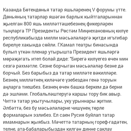
Казанда Бөтендөнья татар яшьләренең V форумы үтте.
Дөньяның татарлар яшәгән барлык кыйтгаларыннан
җыелган 800 яшь милләттәшебезнең фикерләрен
тыңларга ТР Президенты Рөстәм Миңнехановның килүе
республикабызда милли мәсьәләләргә җитди игътибар
бирелүе хакында сөйли. Г.Камал театры бинасында
булып үткән пленар утырышта Президент яшьләргә
мөрәҗәгать итеп болай диде: "Бирегә килүегез өчен мин
сезгә рәхмәтле. Сезне борчыган мәсьәләләр безне дә
борчый. Без барыбыз да татар милләте вәкилләре.
Безнең милләтнең киләчәге үзебездән генә торуын
аңларга тиешбез. Безнең өчен башка беркем дә берни
дә эшләми. Глобальләштерүгә каршы тору бик авыр.
Читтә татар укытучылары, уку урыннары җитми.
Әлбәттә, без бу мәсьәләләрне чишүнең төрле
формаларын эзлибез. Ел саен Русия буйлап татар
имамнарын җыябыз. Мәчеттә татарның гореф-гадәтен,
телне, ата-бабаларыбыздан килгән динне саклау