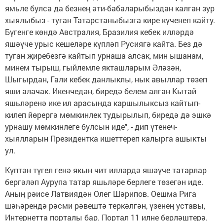
ямьле булса да безнең әти-бабаларыбыздан калган зур
хыялыбыз - туган Татарстаныбызга кире күченеп кайту.
Бүгенге көндә Австралия, Бразилия кебек илләрдә
яшәүче урыс кешеләре күпләп Русиягә кайта. Без дә
туган җиребезгә кайтып урнаша алсак, мин ышанам,
минем тырыш, гыйлемле якташларым Әләзән,
Шыгырдан, Гали кебек данлыклы, нык авыллар төзеп
яши алачак. Икенчедән, биредә белем алган Кытай
яшьләренә ике ил арасында каршылыксыз кайтып-
килеп йөрергә мөмкинлек тудырылып, биредә дә эшкә
урнашу мөмкинлеге булсын иде", - дип үтенеч-
хыялларын Президентка ишеттереп калырга ашыкты
ул.
Күптән түгел генә якын чит илләрдә яшәүче татарлар
бергәләп Аурупа татар яшьләре берлеге төзегән иде.
Аның рәисе Латвиядән Олег Шәрипов. Оешма Рига
шәһәрендә рәсми рәвештә теркәлгән, үзенең уставы,
Интернетта порталы бар. Портал 11 илне берләштерә.