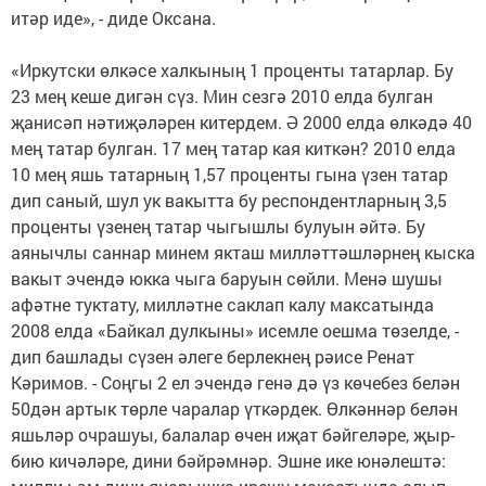
итәр иде», - диде Оксана.
«Иркутски өлкәсе халкының 1 проценты татарлар. Бу
23 мең кеше дигән сүз. Мин сезгә 2010 елда булган
җанисәп нәтиҗәләрен китердем. Ә 2000 елда өлкәдә 40
мең татар булган. 17 мең татар кая киткән? 2010 елда
10 мең яшь татарның 1,57 проценты гына үзен татар
дип саный, шул ук вакытта бу респондентларның 3,5
проценты үзенең татар чыгышлы булуын әйтә. Бу
аянычлы саннар минем якташ милләттәшләрнең кыска
вакыт эчендә юкка чыга баруын сөйли. Менә шушы
афәтне туктату, милләтне саклап калу максатында
2008 елда «Байкал дулкыны» исемле оешма төзелде, -
дип башлады сүзен әлеге берлекнең рәисе Ренат
Кәримов. - Соңгы 2 ел эчендә генә дә үз көчебез белән
50дән артык төрле чаралар үткәрдек. Өлкәннәр белән
яшьләр очрашуы, балалар өчен иҗат бәйгеләре, җыр-
бию кичәләре, дини бәйрәмнәр. Эшне ике юнәлештә: