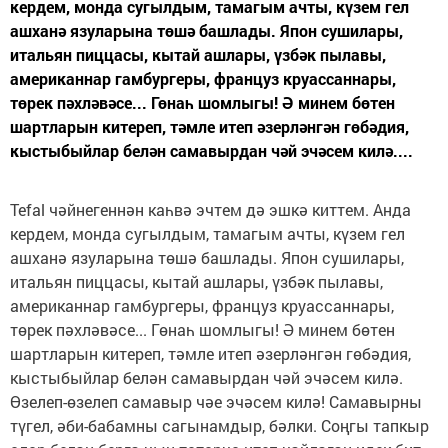
кердем, монда сугылдым, тамагым ачты, күзем гел
ашханә язуларына төшә башлады. Япон сушилары,
итальян пиццасы, кытай ашлары, үзбәк пылавы,
американнар гамбургеры, француз круассаннары,
төрек пәхләвәсе... Гөнаһ шомлыгы! Ә минем бөтен
шартларын китереп, тәмле итеп әзерләнгән гөбәдия,
кыстыбыйлар белән самавырдан чәй эчәсем килә....
Tefal чәйнегеннән каһвә эчтем дә эшкә киттем. Анда
кердем, монда сугылдым, тамагым ачты, күзем гел
ашханә язуларына төшә башлады. Япон сушилары,
итальян пиццасы, кытай ашлары, үзбәк пылавы,
американнар гамбургеры, француз круассаннары,
төрек пәхләвәсе... Гөнаһ шомлыгы! Ә минем бөтен
шартларын китереп, тәмле итеп әзерләнгән гөбәдия,
кыстыбыйлар белән самавырдан чәй эчәсем килә.
Өзелеп-өзелеп самавыр чәе эчәсем килә! Самавырны
түгел, әби-бабамны сагынамдыр, бәлки. Соңгы тапкыр