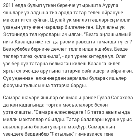
2011 елда булып үткән беренче утырышта Аурупа
яшьләре үз алдына тиз арада татар телен өйрәнүне
максат итеп куйган. Шулай ук милләттәшләрнең милли
үзаңын уяту өчен чаралар билгеләнгән. Шул елны ук
Эстониядә тел курслары ачылган. "Безгә аңлашылмый:
нигә Казанда ике тел дә рәсми рәвештә гамәлдә түгел?
Без күбебез берничә дәүләт телле илдә яшибез. Бездә
телләр тигез кулланыла", - дип үрнәк китерде ул. Олег
үзе бер сүз татарча белмәгән килеш Казанга килеп
ярты ел эчендә ару гына татарча сөйләшергә өйрәнгән.
Сүз уңаеннан: өлкәннәрдән аермалы буларак яшьләр
форумы тулысынча татарча барды.
Самара шәһәре яшьләр оешмасы рәисе Гүзәл Саләхова
да көн кадагында торган мәсьәләләре белән
уртаклашты. "Самара өлкәсендәге 15 татар авылында
милли мәктәпләр ябылды. Татар балалары күрше урыс
авылларына барып укырга мәҗбүр. Самараның
үзендәге бердәнбер "Яктылык" гимназиясе генә