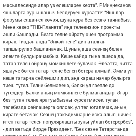
мәсьәләсендә алар үз өлешләрен кертә". Р.Миңнеханов
яшьләргә зур ышаныч белдерүен күрсәтте: "Яшьләр
форумы елдан-ел көчәя, шуңа күрә без сезгә таянабыз.
Менә хәзер "ТНВ-Планета" яңа телевизион проекты
эшли башлады. Безгә телне өйрәтү өчен программа
кирәк. Тиздән анда "Әнкәй теле" дип аталган
тапшырулар башланачак. Шуның аша сезнең белән
элемтә булдырачакбыз. Кеше кайда гына яшәсә дә,
татар телен өйрәнү мөмкинлеге булачак. Әлбәттә, читтә
яшәүче бөтен татар телне белеп бетерә алмый. Әмма ул
кеше татарча сөйләшми дип, аңа караш начар булырга
тиеш түгел. Телне белмәвенә, бәлки ул гаепле дә
түгелдер. Бәлки аның мөмкинлеге булмагандыр. Әгәр
без туган телне яратуыбызны күрсәтмәсәк, туган
телебездә сөйләшергә оялсак, ул тел югалачак, аның
кирәге бетәчәк. Сезнең тәкъдимнәрне искә алып, ничек
итеп татар телен популярлаштыруны уйлап бетерербез",
- дип вәгъдә бирде Президент. "Без сезне Татарстанда