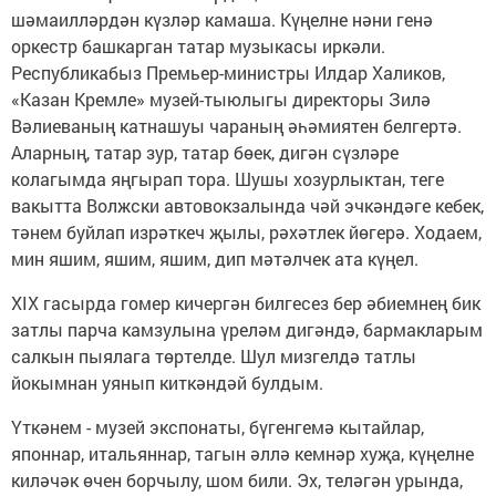
шәмаилләрдән күзләр камаша. Күңелне нәни генә
оркестр башкарган татар музыкасы иркәли.
Республикабыз Премьер-министры Илдар Халиков,
«Казан Кремле» музей-тыюлыгы директоры Зилә
Вәлиеваның катнашуы чараның әһәмиятен белгертә.
Аларның, татар зур, татар бөек, дигән сүзләре
колагымда яңгырап тора. Шушы хозурлыктан, теге
вакытта Волжски автовокзалында чәй эчкәндәге кебек,
тәнем буйлап изрәткеч җылы, рәхәтлек йөгерә. Ходаем,
мин яшим, яшим, яшим, дип мәтәлчек ата күңел.
XIX гасырда гомер кичергән билгесез бер әбиемнең бик
затлы парча камзулына үреләм дигәндә, бармакларым
салкын пыялага төртелде. Шул мизгелдә татлы
йокымнан уянып киткәндәй булдым.
Үткәнем - музей экспонаты, бүгенгемә кытайлар,
японнар, итальяннар, тагын әллә кемнәр хуҗа, күңелне
киләчәк өчен борчылу, шом били. Эх, теләгән урында,