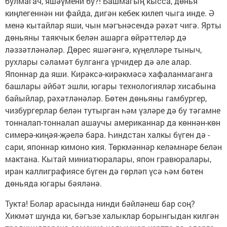
булмагач, яшәүмени бу?! Башмагың кысса, дөнья
киңлегеннән ни файда, дигән кебек килеп чыга инде. Ә
менә кытайлар яши, чын мәгънәсендә рәхәт чигә. Ярты
дөньяны таякчык белән ашарга өйрәттеләр дә
ләззәтләнәләр. Дөрес яшәгәнгә, күңелләре тыныч,
рухлары сәламәт булганга үрчидер дә әле алар.
Японнар да яши. Кирәксә-кирәкмәсә хафаланмаганга
башлары әйбәт эшли, югары технологияләр хисабына
байыйлар, рәхәтләнәләр. Бөтен дөньяны гамбургер,
чизбургерлар белән тутырган һәм үзләре дә бу тәгамне
тонналап-тонналап ашаучы американнар да көннән-көн
симерә-киңәя-җәелә бара. Һиндстан халкы бүген дә -
сари, японнар кимоно кия. Төркмәннәр келәмнәре белән
мактана. Кытай миниатюралары, япон гравюралары,
иран каллиграфиясе бүген дә гөрләп үсә һәм бөтен
дөньяда югары бәяләнә.
Тукта! Болар арасында нинди бәйләнеш бар соң?
Хикмәт шунда ки, бәгъзе халыклар борынгыдан килгән