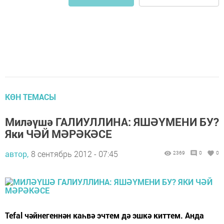
КӨН ТЕМАСЫ
Миләүшә ГАЛИУЛЛИНА: ЯШӘҮМЕНИ БУ?
Яки ЧӘЙ МӘРӘКӘСЕ
автор,
8 сентябрь 2012 - 07:45
2369
0
0
Tefal чәйнегеннән каһвә эчтем дә эшкә киттем. Анда