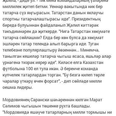
җыела, - диде ул. - Тик менә командаларның үзләренә
миллилек җитеп бетми. Уеннар вакытында ник бер
татарча сүз яңгырасын. Татарстан данын яклаучы
спортны татарчалаштырасы иде". Президентның
биредә булуыннан файдаланып Җәлил кәттәрәк
тәкъдимнәрен дә җиткерде. "Нигә Татарстан хөкүмәте
татарча сөйләшми? Елда бер көн булса да хөкүмәт
эшләрен татар телендә алып барырга иде. Туган
телебезне популярлаштыру йөзеннән... Минемчә,
танылган кешеләр татарча чыгыш ясаса, яшьләр алар
үрнәгенә тизрәк иярер иде". Киләсе елга Казахстан
футболына 100 ел тула икән. Ә беренче команда
күпчелек татарлардан торган. "Бу безгә килеп төрле
чаралар үткәрү өчен форсат", - дип сөйләде милли
оешма лидеры.
Мордовиянең Сарански шәһәреннән килгән Марат
Сәлимов чыгышын төшенке рухта башлады.
"Мордовиядә яшәүче татарларның милли тормышы ни