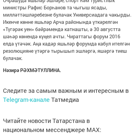
Очрашуда яшьләр эшләре, спорт һәм туристлык
министры Рафис Борһанов та чыгыш ясады,
милләттәшләребезне булачак Универсиадага чакырды.
Икенче көнне яшьләр Арча районында үткәрелгән
«Түгәрәк уен» бәйрәмендә катнашты, ә 30 августта
шәһәр көнендә күңел ачты. Чираттагы форум 2016
елда үтәчәк. Аңа кадәр яшьләр форумда кабул ителгән
резолюцияне үтәргә тырышып эшләргә, яшәргә тиеш
булачак.
Нәзирә РӘХМӘТУЛЛИНА.
Следите за самым важным и интересным в
Telegram-канале
Татмедиа
Читайте новости Татарстана в
национальном мессенджере MАХ: