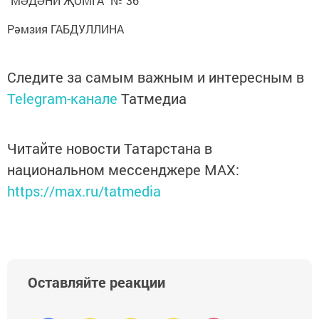
"МӘДӘНИ ҖОМГА" № 36
Рәмзия ГАБДУЛЛИНА
Следите за самым важным и интересным в
Telegram-канале
Татмедиа
Читайте новости Татарстана в
национальном мессенджере MАХ:
https://max.ru/tatmedia
Оставляйте реакции