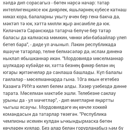
хәлдә дип сорасагыз - бөтен нәрсә начар: татар
интеллигенциясе юк диярлек, яшьләрнең күбесе катнаш
никах кора, балаларны укыту өчен бер генә бакча да,
мәктәп тә юк, хәтта милли җыр ансамбле дә юк.
Киләчәктә Саранскида татарча белүче бер татар
баласы да калмаска мөмкин, чөнки әби-бабаайлар үлеп
бетеп бара", - диде ул ачынып. Ләкин республикада
яшәүче татарлар, телне белмәсәләр дә, ислам диненә
ныклап ябышканнар икән. "Мордовиядә мөселманнар
шулкадәр күбәйде ки, хәтта безнең фикер белән иң
югары җитәкчеләр дә санлаша башлады. Күп балалы
гаиләләр - мөселманнарда гына. 10га якын егетебез
Казанга РИУга килеп белем алды. Хәзер үзебездә динне
тарата. Мөселман мәктәбе эшли. Телебезне саклау
урыны да - ул мәчетләр", - дип өметләрне яңартты
чыгыш ясаучы. Мордовиядәге иң көчле хоккей
командасын да татарлар төзегән. "Республика
чемпионы исемен кулдан ычкындырмаска бөтен
көчләрен куялар. Без алар белән горурланабыз һәм бу