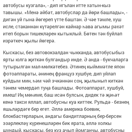
автобусы кузгала», - дип игълан итте хатын-кыз
тавышы. «Менә әйбәт, автобуслар да йөри башлады», -
дигән уй гына йөгереп үтте баштан. Ә чәе тәмле, хуш
исле, стаканнан күтәрелгән кайнар һава агымы рәхәт
итеп борын тишекләрен кытыклый. Бөтен тән буйлап
изрәткеч җылы йөгерә.
Кыскасы, без автовокзалдан чыкканда, автобусыбыз
ярты юлга җиткән булгандыр инде. Ә анда - букчаларга
тутырылган мал-мөлкәтебез. Әтинең кыйммәтле япон
фотоаппараты, әнинең француз хушбуе, дип уйлап
куйдым мин, һәм чәй эчкәннән соң, җылынып киткән
тәнем чемердәп туңа башлады. Фотоаппарат, хушбуй,
имеш! Иң мөһиме, баш исән булсын, дидек тә җәһәт
кенә такси яллап, автобусны куа киттек. Рульдә - безнең
яшьләрдәге бер егет. Әллә америка боевик,
блокбастерларын, андагы бандитларның бер-берсен
эзәрлекләү күренешләрен бик ярата, әллә холкы
шундый, кыскасы, без күз ачып йомганчы, автобусны