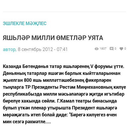
ЭШЛЕКЛЕ МӘҖЛЕС
ЯШЬЛӘР МИЛЛИ ӨМЕТЛӘР УЯТА
автор,
8 сентябрь 2012 - 07:41
1807
0
0
Казанда Бөтендөнья татар яшьләренең V форумы үтте.
Дөньяның татарлар яшәгән барлык кыйтгаларыннан
җыелган 800 яшь милләттәшебезнең фикерләрен
тыңларга ТР Президенты Рөстәм Миңнехановның килүе
республикабызда милли мәсьәләләргә җитди игътибар
бирелүе хакында сөйли. Г.Камал театры бинасында
булып үткән пленар утырышта Президент яшьләргә
мөрәҗәгать итеп болай диде: "Бирегә килүегез өчен
мин сезгә рәхмәтле....