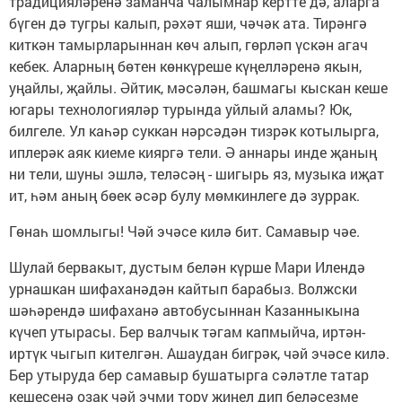
традицияләренә заманча чалымнар кертте дә, аларга
бүген дә тугры калып, рәхәт яши, чәчәк ата. Тирәнгә
киткән тамырларыннан көч алып, гөрләп үскән агач
кебек. Аларның бөтен көнкүреше күңелләренә якын,
уңайлы, җайлы. Әйтик, мәсәлән, башмагы кыскан кеше
югары технологияләр турында уйлый аламы? Юк,
билгеле. Ул каһәр суккан нәрсәдән тизрәк котылырга,
иплерәк аяк киеме кияргә тели. Ә аннары инде җаның
ни тели, шуны эшлә, теләсәң - шигырь яз, музыка иҗат
ит, һәм аның бөек әсәр булу мөмкинлеге дә зуррак.
Гөнаһ шомлыгы! Чәй эчәсе килә бит. Самавыр чәе.
Шулай бервакыт, дустым белән күрше Мари Илендә
урнашкан шифаханәдән кайтып барабыз. Волжски
шәһәрендә шифаханә автобусыннан Казанныкына
күчеп утырасы. Бер валчык тәгам капмыйча, иртән-
иртүк чыгып кителгән. Ашаудан бигрәк, чәй эчәсе килә.
Бер утыруда бер самавыр бушатырга сәләтле татар
кешесенә озак чәй эчми тору җиңел дип беләсезме