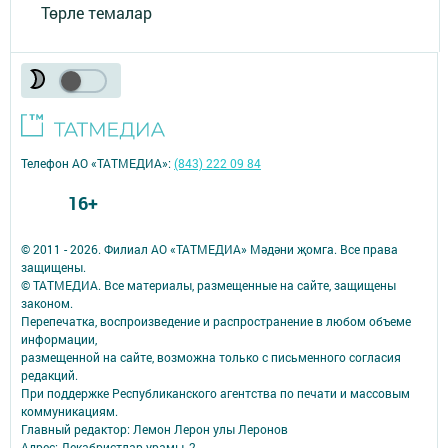
Төрле темалар
Телефон АО «ТАТМЕДИА»:
(843) 222 09 84
16+
© 2011 - 2026. Филиал АО «ТАТМЕДИА» Мәдәни җомга. Все права
защищены.
© ТАТМЕДИА. Все материалы, размещенные на сайте, защищены
законом.
Перепечатка, воспроизведение и распространение в любом объеме
информации,
размещенной на сайте, возможна только с письменного согласия
редакций.
При поддержке Республиканского агентства по печати и массовым
коммуникациям.
Главный редактор: Лемон Лерон улы Леронов
Адрес: Декабристлар урамы, 2