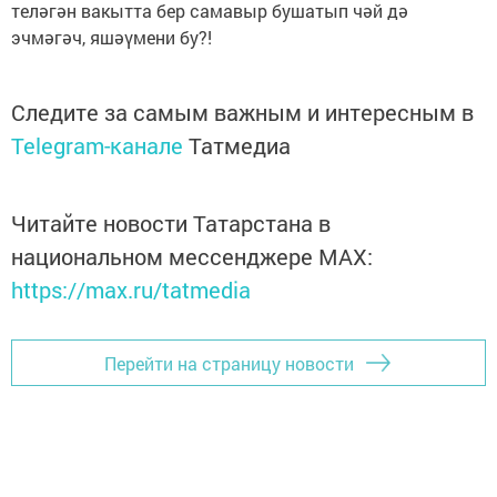
теләгән вакытта бер самавыр бушатып чәй дә
эчмәгәч, яшәүмени бу?!
Следите за самым важным и интересным в
Telegram-канале
Татмедиа
Читайте новости Татарстана в
национальном мессенджере MАХ:
https://max.ru/tatmedia
Перейти на страницу новости