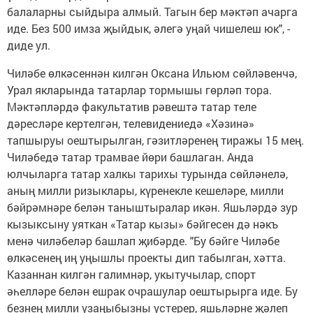
балаларны сыйдыра алмый. Тагын бер мәктәп ачарга
иде. Без 500 имза җыйдык, әлегә уңай чишелеш юк", -
диде ул.
Чиләбе өлкәсеннән килгән Оксана Ильюм сөйләвенчә,
Урал якларында татарлар тормышы гөрләп тора.
Мәктәпләрдә факультатив рәвештә татар теле
дәресләре кертелгән, телевидениедә «Хәзинә»
тапшыруы оештырылган, гәзитләренең тиражы 15 мең.
Чиләбедә татар трамвае йөри башлаган. Анда
юлчыларга татар халкы тарихы турында сөйләнелә,
аның милли ризыклары, күренекле кешеләре, милли
бәйрәмнәре белән таныштыралар икән. Яшьләрдә зур
кызыксыну уяткан «Татар кызы» бәйгесен дә нәкъ
менә чиләбеләр башлап җибәрде. "Бу бәйге Чиләбе
өлкәсенең иң уңышлы проекты дип табылган, хәтта.
Казаннан килгән галимнәр, укытучылар, спорт
әһелләре белән ешрак очрашулар оештырырга иде. Бу
безнең милли үзаңыбызны үстерер, яшьләрне җәлеп