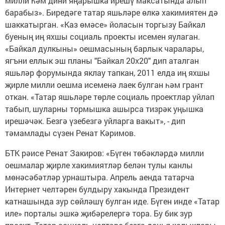
милли һәм дини яңарышка ирешү максатында алып
барабыз». Биредәге татар яшьләре өлкә хакимиятен дә
шаккатырган. «Каз өмәсе» йоласын торгызу Байкал
буеның иң яхшы социаль проекты исемен яулаган.
«Байкал дулкыны» оешмасының барлык чаралары,
ягъни еллык эш планы "Байкал 20х20" дип аталган
яшьләр форумында яклау тапкан, 2011 елда иң яхшы
җирле милли оешма исеменә лаек булган һәм грант
откан. «Татар яшьләре төрле социаль проектлар уйлап
табып, шуларны тормышка ашырса тизрәк уңышка
ирешәчәк. Безгә үзебезгә уйларга вакыт», - дип
тәмамлады сүзен Ренат Кәримов.
БТК рәисе Ренат Закиров: «Бүген төбәкләрдә милли
оешмалар җирле хакимиятләр белән тулы канлы
мөнәсәбәтләр урнаштыра. Апрель аенда татарча
Интернет челтәрен булдыру хакында Президент
катнашында зур сөйләшү булган иде. Бүген инде «Татар
иле» порталы эшкә җибәрелергә тора. Бу бик зур