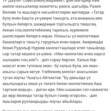
ТР Дәүләт Советының мәдәният, фән мәгариф һәм
милли мәсьәләләр комитеты рәисе, шагыйрь Разил
Вәлиев тә яшьләргә нәсыйхәтләрен җиткерде. «Татар
булу өчен башта үз-үзеңне танырга, ата-анаңның кем
булуын белергә, шәҗәрәңне торгызырга тиешсең.
Аннан соң милләтебезнең тарихын, күренекле
шәхесләрен белергә кирәк. Монысы үз милләтеңне
башкаларга таныту, горурлык өчен кирәк. Америкада
безне Рудольф Нуриев милләттәшләре итеп таныйлар,
һәр татар кешесе үз-үзенә: «Мин милләтем өчен нәрсә
эшләдем соң әле?» - дип сорау бирсен. Халык бер
максат өчен туплана икән - бу халык була, юк икән -
анысы сарык көтүе. Үзебезнең милләт анасыннан
туган язучы Чыңгыз Айтматов: "Бу дөньяда үз
акылындагы кеше үз теләге белән милләтеннән баш
тартмагандыр», - дигән иде. Мин ышанам сез һәммәгез
дә җир йөзендә татар булып гомер итәрсез», - дип
яшьләрне рухландырды язучы абыйлары.