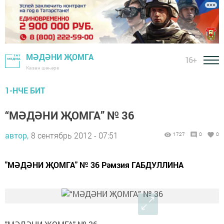
МӘДӘНИ ҖОМГА
16+
Казан шәһәре
1-НЧЕ БИТ
“МӘДӘНИ ҖОМГА” № 36
автор,
8 сентябрь 2012 - 07:51
1727
0
0
"МӘДӘНИ ҖОМГА" № 36 Рәмзия ГАБДУЛЛИНА