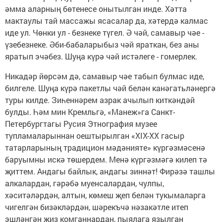
әмма аларның бөтенесе онытылган инде. Хәтта
мактаулы тай массажы ясасалар да, хәтердә калмас
иде ул. Чөнки ул - безнеке түгел. Ә чәй, самавыр чәе -
үзебезнеке. Әби-бабаларыбыз чәй яраткан, без аны
яратып эчәбез. Шуңа күрә чәй истәлеге - гомерлек.
Никадәр йөрсәм дә, самавыр чәе табып булмас иде,
билгеле. Шуңа күрә пакетлы чәй белән канәгатьләнергә
туры килде. Зиһеннәрем азрак ачылып киткәндәй
булды. Һәм мин Кремльгә, «Манеж»га Санкт-
Петербургтагы Русия Этнография музее
тупламаларыннан оештырылган «XIX-XX гасыр
татарларының традицион мәдәнияте» күргәзмәсенә
баруымны искә төшердем. Менә күргәзмәгә килеп тә
җиттем. Андагы байлык, андагы зиннәт! Фирәзә ташлы
алкалардан, гәрәбә муенсалардан, чулпы,
хәситәләрдән, алтын, көмеш җеп белән тукымаларга
чигелгән бизәкләрдән, шәрекъчә нәзакәтле итеп
эшләнгән җиз комганнардан, пыялага язылган