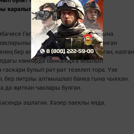
ы каралып бетә.
бәчесе Гөлшат апа Әхмәдуллина янына
рмакларының каралуыннан уңайсызланган
нең бер өлешен чистартып та өлгергән, калган
Алдагы көннәрдә банкаларга ябылып
гаскәри булып рәт-рәт тезелеп тора. Үзе
ан, бер литрлы алтмышлап банка гына чыккан.
а да җиткән чаклары булган.
кәсендә эшләгән. Хәзер лаеклы ялда.