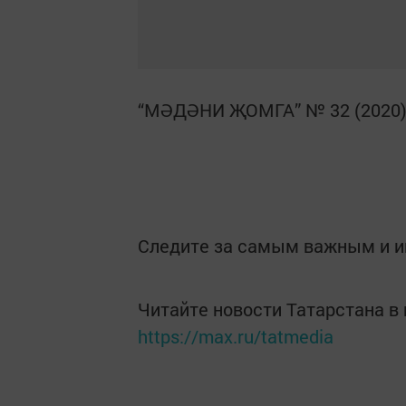
“МӘДӘНИ ҖОМГА” № 32 (2020
Следите за самым важным и 
Читайте новости Татарстана 
https://max.ru/tatmedia