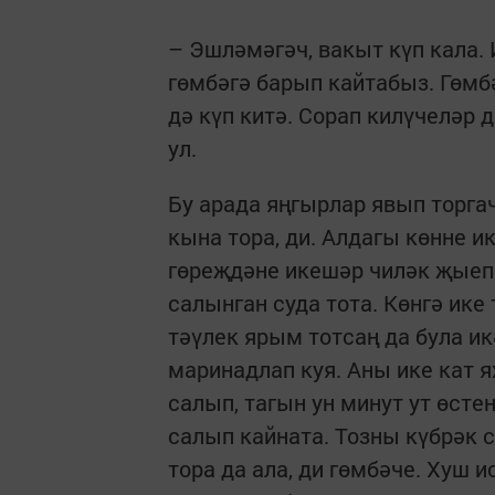
– Эшләмәгәч, вакыт күп кала.
гөмбәгә барып кайтабыз. Гөмб
дә күп китә. Сорап килүчеләр д
ул.
Бу арада яңгырлар явып торг
кына тора, ди. Алдагы көнне и
гөреҗдәне икешәр чиләк җыеп 
салынган суда тота. Көнгә ик
тәүлек ярым тотсаң да була и
маринадлап куя. Аны ике кат я
салып, тагын ун минут ут өстен
салып кайната. Тозны күбрәк с
тора да ала, ди гөмбәче. Хуш 