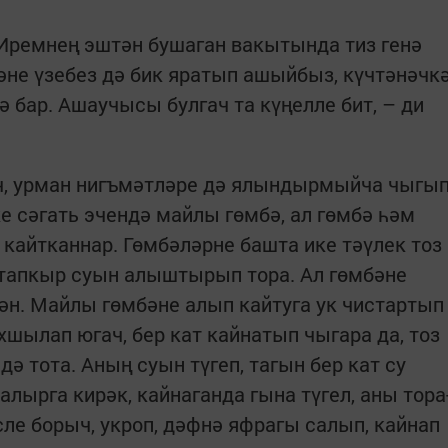
 Иремнең эштән бушаган вакытында тиз генә
әне үзебез дә бик яратып ашыйбыз, күчтәнәчк
ә бар. Ашаучысы булгач та күңелле бит, – ди
ач, урман нигъмәтләре дә ялындырмыйча чыгы
ке сәгать эчендә майлы гөмбә, ал гөмбә һәм
кайтканнар. Гөмбәләрне башта ике тәүлек тоз
е тапкыр суын алыштырып тора. Ал гөмбәне
кән. Майлы гөмбәне алып кайтуга ук чистартып
хшылап югач, бер кат кайнатып чыгара да, тоз
дә тота. Аның суын түгеп, тагын бер кат су
алырга кирәк, кайнаганда гына түгел, аны тора
исле борыч, укроп, дәфнә яфрагы салып, кайнап