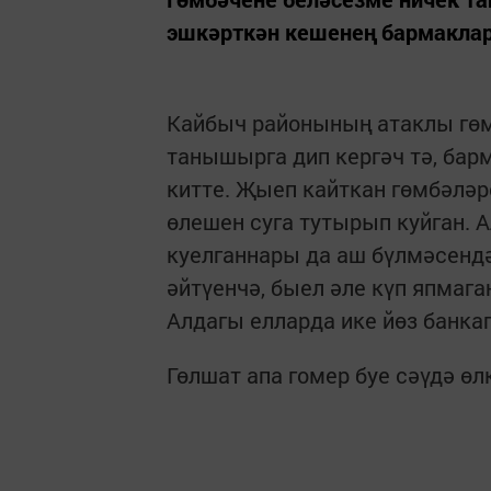
эшкәрткән кешенең бармаклар
Кайбыч районының атаклы гөм
танышырга дип кергәч тә, ба
китте. Җыеп кайткан гөмбәләре
өлешен суга тутырып куйган. 
куелганнары да аш бүлмәсендә 
әйтүенчә, быел әле күп япмаг
Алдагы елларда ике йөз банкаг
Гөлшат апа гомер буе сәүдә өл