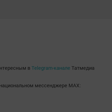
)
интересным в
Telegram-канале
Татмедиа
в национальном мессенджере MАХ: