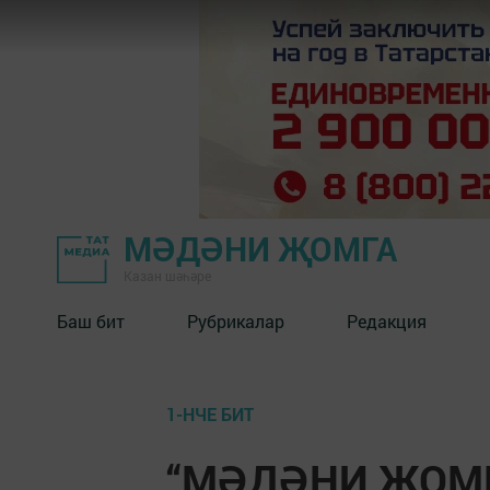
МӘДӘНИ ҖОМГА
Казан шәһәре
Баш бит
Рубрикалар
Редакция
1-НЧЕ БИТ
“МӘДӘНИ ҖОМГА