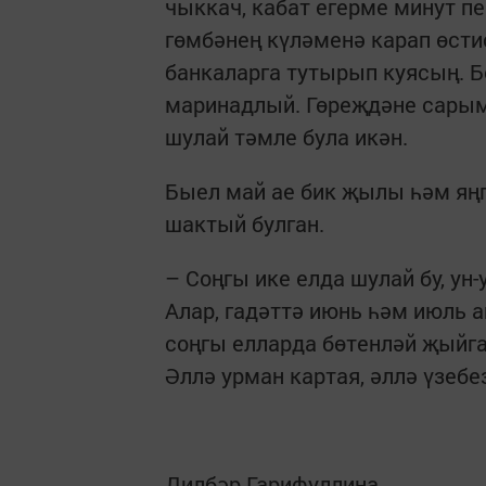
чыккач, кабат егерме минут п
гөмбәнең күләменә карап өсти
банкаларга тутырып куясың. Б
маринадлый. Гөреҗдәне сарым
шулай тәмле була икән.
Быел май ае бик җылы һәм яңг
шактый булган.
– Соңгы ике елда шулай бу, ун
Алар, гадәттә июнь һәм июль 
соңгы елларда бөтенләй җыйга
Әллә урман картая, әллә үзеб
Дилбәр Гарифуллина