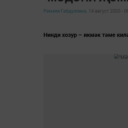
Рәмзия Габдуллина,
14 август 2020 - 0
Нинди хозур – икмәк тәме килә