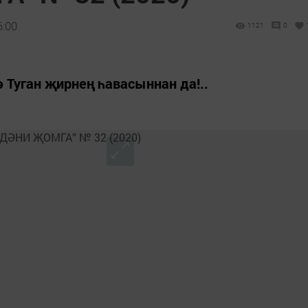
6:00
1121
0
 Туган җирнең һавасыннан да!..