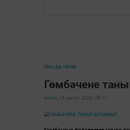
УКЫ ДА УЙЛА!
Гөмбәчене таны
admin,
13 август 2020 - 08:17
Гөмбәчене беләсезме ничек та