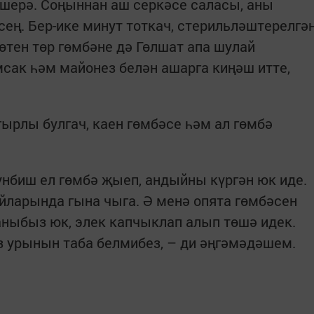
ешерә. Соңыннан аш серкәсе саласы, аны
сең. Бер-ике минут тоткач, стерильләштерелгә
өтен төр гөмбәне дә Гөлшат апа шулай
сак һәм майонез белән ашарга киңәш итте,
ырлы булгач, каен гөмбәсе һәм ал гөмбә
-унбиш ел гөмбә җыеп, андыйны күргән юк иде.
айларында гына чыга. Ә менә опята гөмбәсен
ныбыз юк, элек капчыклап алып төшә идек.
ез урынын таба белмибез, – ди әңгәмәдәшем.