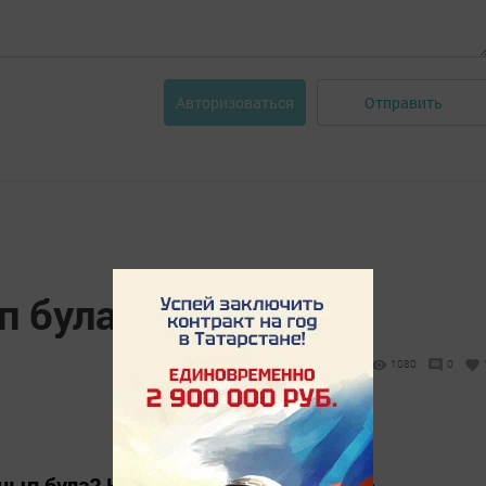
Отправить
Авторизоваться
п буламы?
1080
0
нып була? Кулыннан! Көне буе гөмбә