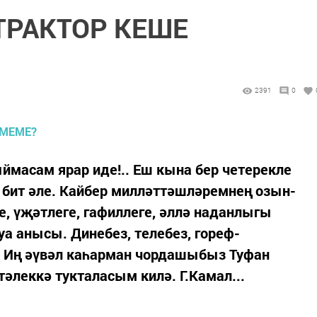
 ТРАКТОР КЕШЕ
2391
0
масам ярар иде!.. Еш кына бер четерекле
 бит әле. Кайбер милләттәшләремнең озын-
е, үҗәтлеге, гафиллеге, әллә наданлыгы
уа анысы. Динебез, телебез, гореф-
. Иң әүвәл каһарман чордашыбыз Туфан
тәлеккә тукталасым килә. Г.Камал...