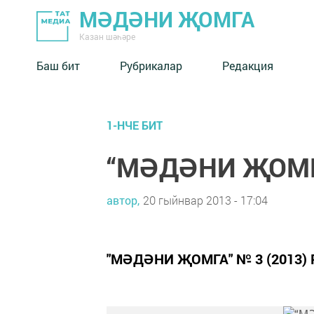
МӘДӘНИ ҖОМГА
Казан шәһәре
Баш бит
Рубрикалар
Редакция
1-НЧЕ БИТ
“МӘДӘНИ ҖОМГА
автор,
20 гыйнвар 2013 - 17:04
"МӘДӘНИ ҖОМГА" № 3 (2013)