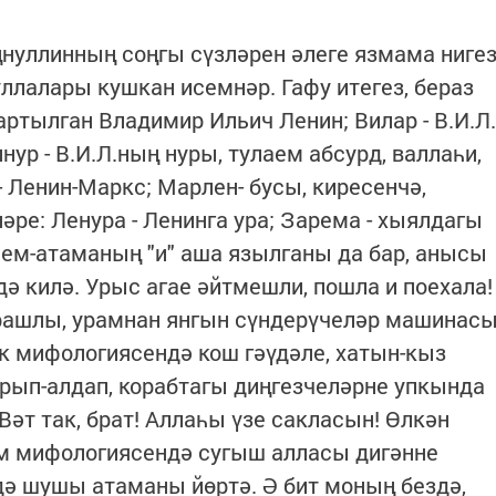
нуллинның соңгы сүзләрен әлеге язмама ниге
лалары кушкан исемнәр. Гафу итегез, бераз
картылган Владимир Ильич Ленин; Вилар - В.И.Л.
ур - В.И.Л.ның нуры, тулаем абсурд, валлаһи,
 Ленин-Маркс; Марлен- бусы, киресенчә,
ре: Ленура - Ленинга ура; Зарема - хыялдагы
сем-атаманың "и" аша язылганы да бар, анысы
әдә килә. Урыс агае әйтмешли, пошла и поехала!
ырашлы, урамнан янгын сүндерүчеләр машинас
ек мифологиясендә кош гәүдәле, хатын-кыз
ып-алдап, корабтагы диңгезчеләрне упкында
 Вәт так, брат! Аллаһы үзе сакласын! Өлкән
ум мифологиясендә сугыш алласы дигәнне
дә шушы атаманы йөртә. Ә бит моның бездә,