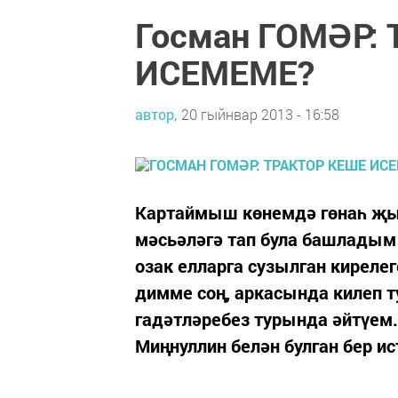
Госман ГОМӘР:
ИСЕМЕМЕ?
автор,
20 гыйнвар 2013 - 16:58
Картаймыш көнемдә гөнаһ җый
мәсьәләгә тап була башладым
озак елларга сузылган кирелег
димме соң, аркасында килеп т
гадәтләребез турында әйтүем
Миңнуллин белән булган бер ис