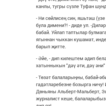
канлы, тугры сүзле Туфан шунд
- Ни сөйлисең син, яшьтәш (үз
була димени?! - диде ул. -Дилә
бабай. Уйлап таптылар булмага
ягыннан чыккан кушамат, инд
барып җитте.
- Әйе, - дип килештем әдип бе
хатынныкын "дәү әти, дәү әни"
- Төзәт балаларыңны, бабай-әб
гадәтләребезне бозырга ничу!
Дөньяны Альберт-Мальберт, Эл
журналист кеше, балаларыбыз
дип яз!..