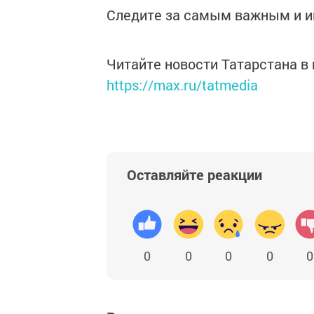
Следите за самым важным и 
Читайте новости Татарстана 
https://max.ru/tatmedia
Оставляйте реакции
0
0
0
0
0