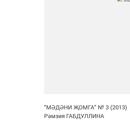
"МӘДӘНИ ҖОМГА" № 3 (2013)
Рәмзия ГАБДУЛЛИНА