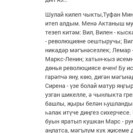
Шулай килеп чыкты,Туфан Миң
итеп алдым. Менә Актаныш мул
тезеп китәм: Вил, Вилен - кыс
- революцияне оештыручы; Вилн
никадәр мәгънәсезлек; Лемар -
Маркс-Ленин; хатын-кыз исемнә
дөнья революциясе өчен! Бу и
гарәпчә яну, көю, дигән мәгън
Сирена - үзе болай матур яңг
узган шикелле, ә чынлыкта гр
башлы, җыры белән һушландыр
һәлак итүче диңгез сихерчесе.
буын яратып кушкан Марс - р
аңлатса, мәгълүм күк җисеме 