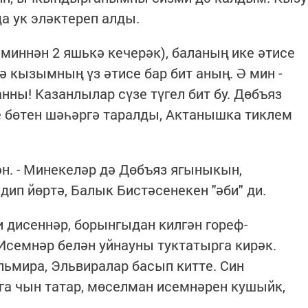
а ук эләктереп алды.
е миннән 2 яшькә кечерәк), баланың ике әтисе
рә кызымның үз әтисе бар бит аның. Ә мин -
нны! Казанлылар сүзе түгел бит бу. Дөбъяз
е бөтен шәһәргә таралды, Актанышка тиклем
лән. - Минекеләр дә Дөбъяз ягыныкын,
 дип йөртә, Балык Бистәсенекен "әби" ди.
и дисеннәр, борынгыдан килгән гореф-
 Исемнәр белән уйнауны туктатырга кирәк.
ьмира, Эльвиралар басып китте. Син
га чын татар, мөселман исемнәрен кушыйк,