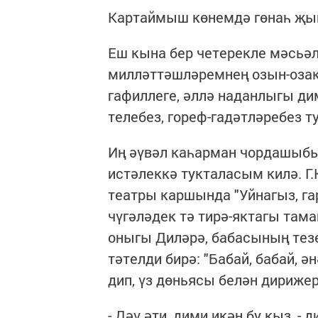
Картаймыш көнемдә гөнаһ җый
Еш кына бер четерекле мәсьәл
милләттәшләремнең озын-озак 
гафиллеге, әллә наданлыгы ди
телебез, гореф-гадәтләребез т
Иң әүвәл каһарман чордашыбы
истәлеккә тукталасым килә. Г
театры каршында "Уйнагыз, га
чүгәләдек тә тирә-яктагы там
оныгы Диләрә, бабасының тезен
тәтелди бирә: "Бабай, бабай, ән
дип, үз дөньясы белән дириже
- Дәү әти, дими икән бу кыз, 