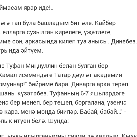
масам ярар иде!..
әгә тап була башладым бит әле. Кайбер
елларга сузылган кирелеге, үҗәтлеге,
мме соң, аркасында килеп туа анысы. Динебез,
урында әйтүем.
з Туфан Миңнуллин белән булган бер
.Камал исемендәге Татар дәүләт академия
рмуннар!" бәйрәме бара. Диварга арка терәп
ашаны күзәтәбез. Туфанның 6-7 яшьләрдәге
ә бер менеп, бер төшеп, боргалана, үзенчә
ә кара, менә монда бииләр. Бабай, бабай..." -
рлык итүен белә. Шунда:
- дип, ычкындырганымны сизми дә калдым. Кызу