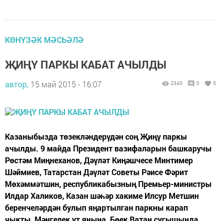
КӨНҮЗӘК МӘСЬӘЛӘ
ҖИҢҮ ПАРКЫ КАБАТ АЧЫЛДЫ
автор,
15 май 2015 - 16:07
2340
0
0
Казаныбызда төзекләндерүдән соң Җиңү паркы
ачылды. 9 майда Президент вазифаларын башкаручы
Рөстәм Миңнеханов, Дәүләт Киңәшчесе Минтимер
Шәймиев, Татарстан Дәүләт Советы Рәисе Фәрит
Мөхәммәтшин, республикабызның Премьер-министры
Илдар Халиков, Казан шәһәр хакиме Илсур Метшин
беренчеләрдән булып яңартылган паркны карап
чыкты, Мәңгелек ут янына, Бөек Ватан сугышында