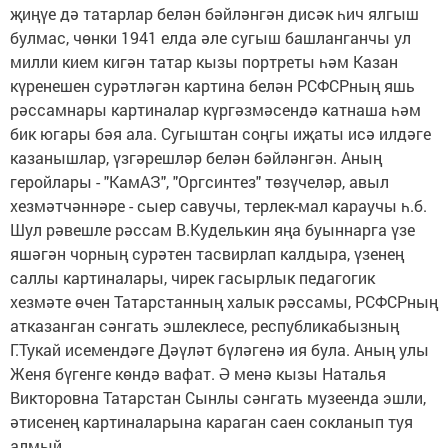
җиңүе дә татарлар белән бәйләнгән дисәк һич ялгыш
булмас, чөнки 1941 елда әле сугыш башланганчы ул
милли кием кигән татар кызы портреты һәм Казан
күренешен сурәтләгән картина белән РСФСРның яшь
рәссамнары картиналар күргәзмәсендә катнаша һәм
бик югары бәя ала. Сугыштан соңгы иҗаты исә илдәге
казанышлар, үзгәрешләр белән бәйләнгән. Аның
геройлары - "КамАЗ", "Оргсинтез" төзүчеләр, авыл
хезмәтчәннәре - сыер савучы, терлек-мал караучы һ.б.
Шул рәвешле рәссам В.Куделькин яңа буыннарга үзе
яшәгән чорның сурәтен тасвирлап калдыра, үзенең
саллы картиналары, чирек гасырлык педагогик
хезмәте өчен Татарстанның халык рәссамы, РСФСРның
атказанган сәнгать эшлеклесе, республикабызның
Г.Тукай исемендәге Дәүләт бүләгенә ия була. Аның улы
Женя бүгенге көндә вафат. Ә менә кызы Наталья
Викторовна Татарстан Сынлы сәнгать музеенда эшли,
әтисенең картиналарына караган саен сокланып туя
алмый.