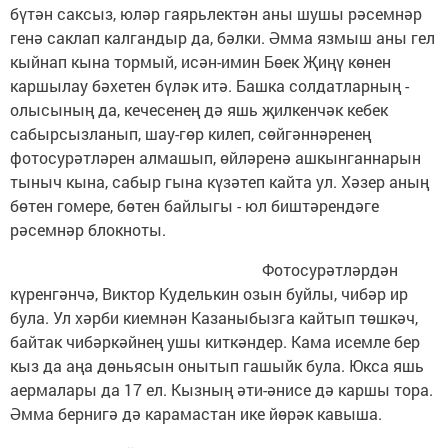
бүтән саксыз, юләр гаярьлектән аны шушы рәсемнәр
генә саклап калгандыр да, бәлки. Әмма язмыш аны гел
кыйнап кына тормый, исән-имин Бөек Җиңү көнен
каршылау бәхетен бүләк итә. Башка солдатларның -
олысының да, кечесенең дә яшь җилкенчәк кебек
сабырсызланып, шау-гөр килеп, сөйгәннәренең
фотосурәтләрен алмашып, өйләренә ашкынганнарын
тыныч кына, сабыр гына күзәтеп кайта ул. Хәзер аның
бөтен гомере, бөтен байлыгы - юл биштәрендәге
рәсемнәр блокноты.
Фотосурәтләрдән
күренгәнчә, Виктор Куделькин озын буйлы, чибәр ир
була. Ул хәрби киемнән Казаныбызга кайтып төшкәч,
байтак чибәркәйнең ушы киткәндер. Кама исемле бер
кыз да аңа дөньясын онытып гашыйк була. Юкса яшь
аермалары да 17 ел. Кызның әти-әнисе дә каршы тора.
Әмма бернигә дә карамастан ике йөрәк кавыша.