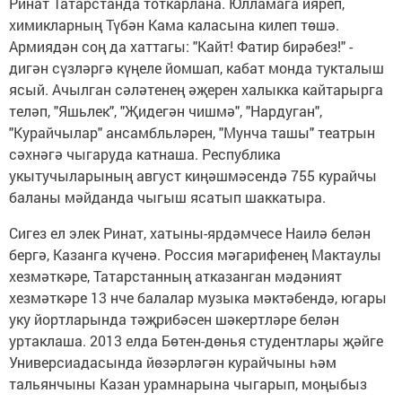
Ринат Татарстанда тоткарлана. Юлламага ияреп,
химикларның Түбән Кама каласына килеп төшә.
Армиядән соң да хаттагы: "Кайт! Фатир бирәбез!" -
дигән сүзләргә күңеле йомшап, кабат монда тукталыш
ясый. Ачылган сәләтенең әҗерен халыкка кайтарырга
теләп, "Яшьлек", "Җидегән чишмә", "Нардуган",
"Курайчылар" ансамбльләрен, "Мунча ташы" театрын
сәхнәгә чыгаруда катнаша. Республика
укытучыларының август киңәшмәсендә 755 курайчы
баланы мәйданда чыгыш ясатып шаккатыра.
Сигез ел элек Ринат, хатыны-ярдәмчесе Наилә белән
бергә, Казанга күченә. Россия мәгарифенең Мактаулы
хезмәткәре, Татарстанның атказанган мәдәният
хезмәткәре 13 нче балалар музыка мәктәбендә, югары
уку йортларында тәҗрибәсен шәкертләре белән
уртаклаша. 2013 елда Бөтен-дөнья студентлары җәйге
Универсиадасында йөзәрләгән курайчыны һәм
тальянчыны Казан урамнарына чыгарып, моңыбыз