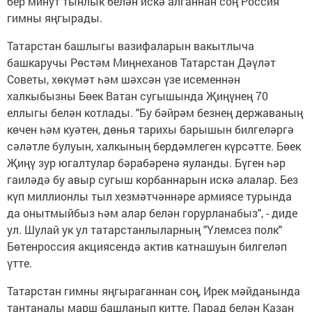
бер минут тынлык белән искә алганнан соң Россия
гимны яңгырады.
Татарстан башлыгы вазифаларын вакытлыча
башкаручы Рөстәм Миңнеханов Татарстан Дәүләт
Советы, хөкүмәт һәм шәхсән үзе исеменнән
халкыбызны Бөек Ватан сугышында Җиңүнең 70
еллыгы белән котлады. "Бу бәйрәм безнең державаның
көчен һәм куәтен, дөнья тарихы барышын билгеләргә
сәләтле булуын, халкының бердәмлеген күрсәтте. Бөек
Җиңү зур югалтулар бәрабәренә яуланды. Бүген һәр
гаиләдә бу авыр сугыш корбаннарын искә алалар. Без
күп миллионлы тыл хезмәтчәннәре армиясе турында
да онытмыйбыз һәм алар белән горурланабыз", - диде
ул. Шулай ук ул татарстанлыларның "Үлемсез полк"
Бөтенроссия акциясендә актив катнашуын билгеләп
үтте.
Татарстан гимны яңгыраганнан соң, Ирек мәйданында
тантаналы марш башланып китте. Парад белән Казан