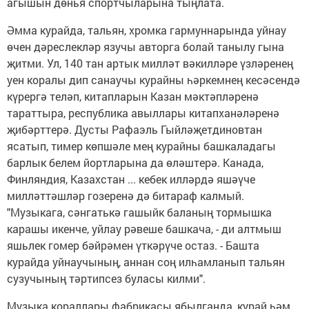
агышын дөнья спортчыларына тыңлата.
Әмма курайда, тальян, хромка гармуннарында уйнау
өчен дәреслекләр язучы авторга болай танылу гына
җитми. Ул, 140 тан артык милләт вәкилләре үзләренең
уен коралы дип санаучы курайны һәркемнең кесәсендә
күрергә теләп, китапларын Казан мәктәпләренә
тараттыра, республика авыллары китапханәләренә
җибәрттерә. Дусты Рафаэль Гыйләҗетдиновтан
ясатып, тимер көпшәле мең курайны башкаладагы
барлык белем йортларына да өләштерә. Канада,
Финляндия, Казахстан ... кебек илләрдә яшәүче
милләттәшләр гозеренә дә битараф калмый.
"Музыкага, сәнгатькә гашыйк баланың тормышка
карашы икенче, уйлау рәвеше башкача, - ди алтмыш
яшьлек гомер бәйрәмен үткәрүче остаз. - Башта
курайда уйнаучының, аннан соң илһамланып тальян
сузучының тәртипсез буласы килми".
Музыка кораллары фабрикасы ябылганда, курай һәм