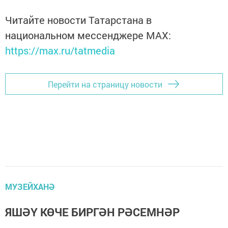
Читайте новости Татарстана в
национальном мессенджере MАХ:
https://max.ru/tatmedia
Перейти на страницу новости
МУЗЕЙХАНӘ
ЯШӘҮ КӨЧЕ БИРГӘН РӘСЕМНӘР