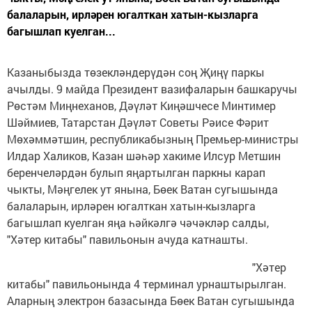
балаларын, ирләрен югалткан хатын-кызларга
багышлап куелган...
Казаныбызда төзекләндерүдән соң Җиңү паркы
ачылды. 9 майда Президент вазифаларын башкаручы
Рөстәм Миңнеханов, Дәүләт Киңәшчесе Минтимер
Шәймиев, Татарстан Дәүләт Советы Рәисе Фәрит
Мөхәммәтшин, республикабызның Премьер-министры
Илдар Халиков, Казан шәһәр хакиме Илсур Метшин
беренчеләрдән булып яңартылган паркны карап
чыкты, Мәңгелек ут янына, Бөек Ватан сугышында
балаларын, ирләрен югалткан хатын-кызларга
багышлап куелган яңа һәйкәлгә чәчәкләр салды,
"Хәтер китабы" павильонын ачуда катнашты.
"Хәтер
китабы" павильонында 4 терминал урнаштырылган.
Аларның электрон базасында Бөек Ватан сугышында