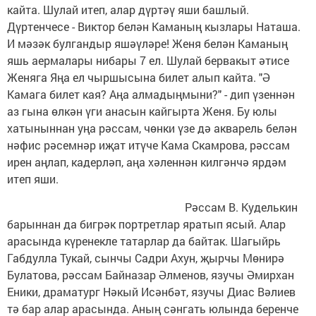
кайта. Шулай итеп, алар дүртәү яши башлый.
Дүртенчесе - Виктор белән Каманың кызлары Наташа.
И мәзәк булгандыр яшәүләре! Женя белән Каманың
яшь аермалары нибары 7 ел. Шулай бервакыт әтисе
Женяга Яңа ел чыршысына билет алып кайта. "Ә
Камага билет кая? Аңа алмадыңмыни?" - дип үзеннән
аз гына өлкән үги анасын кайгырта Женя. Бу юлы
хатыныннан уңа рәссам, чөнки үзе дә акварель белән
нәфис рәсемнәр иҗат итүче Кама Скамрова, рәссам
ирен аңлап, кадерләп, аңа хәленнән килгәнчә ярдәм
итеп яши.
Рәссам В. Куделькин
барыннан да бигрәк портретлар яратып ясый. Алар
арасында күренекле татарлар да байтак. Шагыйрь
Габдулла Тукай, сынчы Садри Ахун, җырчы Мөнирә
Булатова, рәссам Байназар Әлменов, язучы Әмирхан
Еники, драматург Нәкый Исәнбәт, язучы Диас Вәлиев
тә бар алар арасында. Аның сәнгать юлында беренче