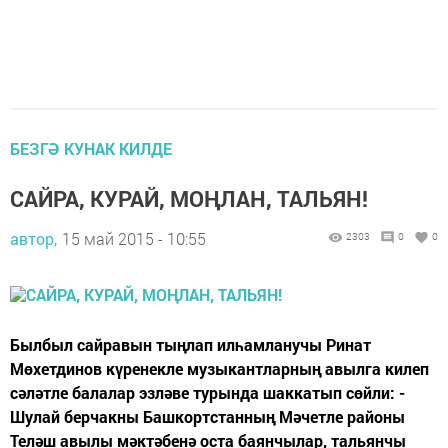
БЕЗГӘ КУНАК КИЛДЕ
САЙРА, КУРАЙ, МОҢЛАН, ТАЛЬЯН!
автор,
15 май 2015 - 10:55
2303
0
0
Былбыл сайравын тыңлап илһамланучы Ринат
Мөхетдинов күренекле музыкантларның авылга килеп
сәләтле балалар эзләве турында шаккатып сөйли: -
Шулай берчакны Башкортстанның Мәчетле районы
Теләш авылы мәктәбенә оста баянчылар, тальянчы