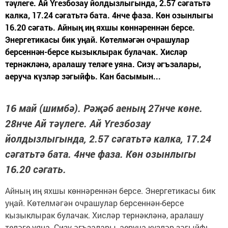
тәүлеге. Ай Үгезбозау йолдызлыгында, 2.57 сәгатьтә
калка, 17.24 сәгатьтә бата. 4нче фаза. Көн озынлыгы
16.20 сәгать. Айның иң яхшы көннәреннән берсе.
Энергетикасы бик уңай. Көтелмәгән очрашулар
берсеннән-берсе кызыклырак булачак. Хисләр
тернәкләнә, аралашу теләге уяна. Сизү әгъзалары,
аеруча күзләр зәгыйфь. Кан басымын...
16 май (шимбә). Рәҗәб аеның 27нче көне.
28нче Ай тәүлеге. Ай Үгезбозау
йолдызлыгында, 2.57 сәгатьтә калка, 17.24
сәгатьтә бата. 4нче фаза. Көн озынлыгы
16.20 сәгать.
Айның иң яхшы көннәреннән берсе. Энергетикасы бик
уңай. Көтелмәгән очрашулар берсеннән-берсе
кызыклырак булачак. Хисләр тернәкләнә, аралашу
теләге уяна. Сизү әгъзалары, аеруча күзләр зәгыйфь.