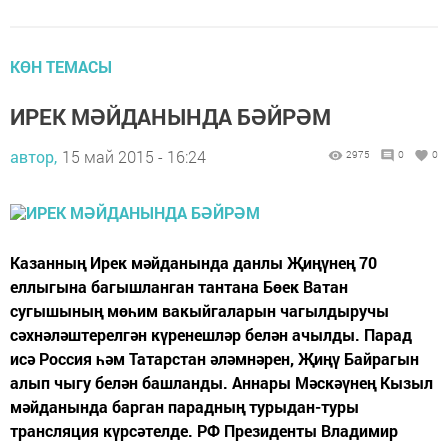
КӨН ТЕМАСЫ
ИРЕК МӘЙДАНЫНДА БӘЙРӘМ
автор,
15 май 2015 - 16:24
2975
0
0
Казанның Ирек мәйданында данлы Җиңүнең 70
еллыгына багышланган тантана Бөек Ватан
сугышының мөһим вакыйгаларын чагылдыручы
сәхнәләштерелгән күренешләр белән ачылды. Парад
исә Россия һәм Татарстан әләмнәрен, Җиңү Байрагын
алып чыгу белән башланды. Аннары Мәскәүнең Кызыл
мәйданында барган парадның турыдан-туры
трансляция күрсәтелде. РФ Президенты Владимир