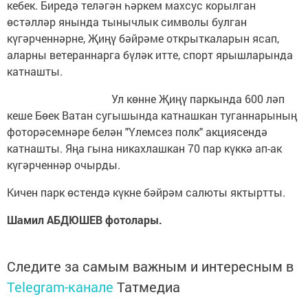
кебек. Биредә теләгән һәркем махсус корылган
өстәлләр янында тынычлык символы булган
күгәрченнәрне, Җиңү бәйрәме открыткаларын ясап,
аларны ветераннарга бүләк итте, спорт ярышларында
катнашты.
Ул көнне Җиңү паркында 600 ләп
кеше Бөек Ватан сугышында катнашкан туганнарының
фоторәсемнәре белән "Үлемсез полк" акциясендә
катнашты. Яңа гына никахлашкан 70 пар күккә ап-ак
күгәрченнәр очырды.
Кичен парк өстендә күкне бәйрәм салюты яктыртты.
Шамил АБДЮШЕВ фотолары.
Следите за самым важным и интересным в
Telegram-канале
Татмедиа