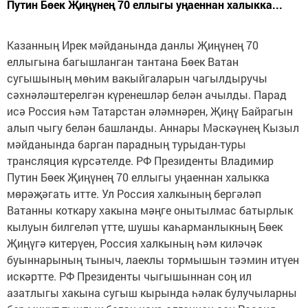
Путин Бөек Җиңүнең 70 еллыгы уңаеннан халыкка...
Казанның Ирек мәйданында данлы Җиңүнең 70
еллыгына багышланган тантана Бөек Ватан
сугышының мөһим вакыйгаларын чагылдыручы
сәхнәләштерелгән күренешләр белән ачылды. Парад
исә Россия һәм Татарстан әләмнәрен, Җиңү Байрагын
алып чыгу белән башланды. Аннары Мәскәүнең Кызыл
мәйданында барган парадның турыдан-туры
трансляция күрсәтелде. РФ Президенты Владимир
Путин Бөек Җиңүнең 70 еллыгы уңаеннан халыкка
мөрәҗәгать итте. Ул Россия халкының бергәләп
Ватанны коткару хакына мәңге онытылмас батырлык
кылуын билгеләп үтте, шушы каһарманлыкның Бөек
Җиңүгә китерүен, Россия халкының һәм киләчәк
буыннарының тыныч, лаеклы тормышын тәэмин итүен
искәртте. РФ Президенты чыгышыннан соң ил
азатлыгы хакына сугыш кырында һәлак булучыларны