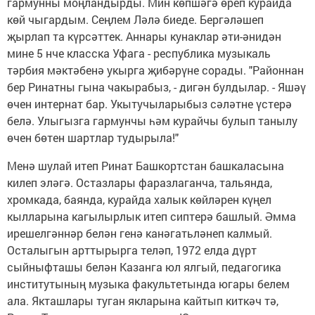
гармунны моңландырды. Мин көпшәгә өреп курайда
көй чыгардым. Сеңлем Ләлә биеде. Бергәләшеп
җырлап та күрсәттек. Аннары кунаклар әти-әнидән
мине 5 нче класска Уфага - республика музыкаль
тәрбия мәктәбенә укырга җибәрүне сорады. "Районнан
бер Ринатны гына чакырабыз, - дигән булдылар. - Яшәү
өчен интернат бар. Укытучыларыбыз сәләтне үстерә
белә. Улыгызга гармунчы һәм курайчы булып танылу
өчен бөтен шартлар тудырыла!"
Менә шулай итеп Ринат Башкортстан башкаласына
килеп эләгә. Остазлары фаразлаганча, тальянда,
хромкада, баянда, курайда халык көйләрен күңел
кылларына кагылырлык итеп сиптерә башлый. Әмма
ирешелгәннәр белән генә канәгатьләнеп калмый.
Осталыгын арттырырга теләп, 1972 елда дүрт
сыйныфташы белән Казанга юл ялгый, педагогика
институтының музыка факультетында югары белем
ала. Якташлары туган якларына кайтып киткәч тә,