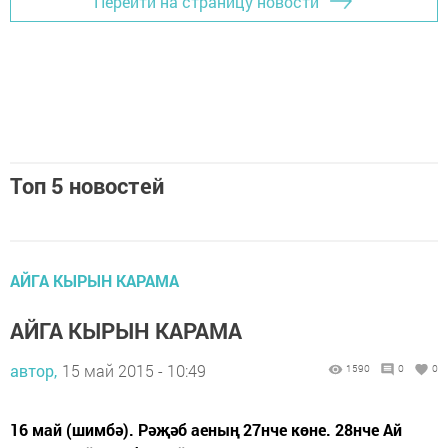
Перейти на страницу новости
Топ 5 новостей
АЙГА КЫРЫН КАРАМА
АЙГА КЫРЫН КАРАМА
автор,
15 май 2015 - 10:49
1590
0
0
16 май (шимбә). Рәҗәб аеның 27нче көне. 28нче Ай