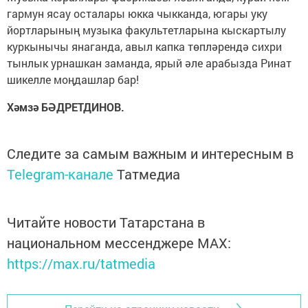
гармун ясау осталары юкка чыкканда, югары уку
йортларының музыка факультетларына кыскартылу
куркынычы янаганда, авыл капка төпләрендә сихри
тынлык урнашкан заманда, ярый әле арабызда Ринат
шикелле моңдашлар бар!
Хәмзә БӘДРЕТДИНОВ.
Следите за самым важным и интересным в
Telegram-канале
Татмедиа
Читайте новости Татарстана в
национальном мессенджере MАХ:
https://max.ru/tatmedia