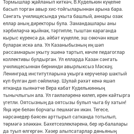
Тормышлар җайланып киткәч, В.Куделькин күңелне
басып торган авыр хис-тойгыларыннан арына бара.
Сәнгать училищесында укыта башлый, аннары озак
еллар аның директоры була. Замандашлары аны
хәрбиләрчә җыйнак, тәртипле, тыштан караганда
кырыс күренсә дә, әйбәт күңелле, эш сөючән кеше
буларак искә ала. Ул Казаныбызның иң шәп
рәссамнарын укыту эшенә тартып, көчле педагоглар
коллективы булдырган. Ул елларда Казан сәнгать
училищесыннан бернинди авырлыксыз Мәскәү,
Ленинград институтларына укырга керүчеләр шактый
күп булган дип сөйлиләр. Шулай рәхәт кенә яшәп
ятканда хыянәтче Вера кабат Куделькинның
тынычлыгын ала. Ул гаиләләренә килеп, ирен кайтырга
үгетли. Оятсызның да оятсызы булып чыга бу хатын!
Яңа ире белән борчагы пешмәгән икән. Тегесе,
нәрсәнедер бәясен арттырып сатканда тотылып,
төрмәгә эләккән. Бәхетсезлекләренә, бер ир-балалары
да туып өлгергән. Хәзер алыпсатарлар дөньяның