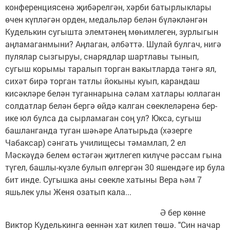
конференциясенә җибәрелгән, хәрби батырлыклары
өчен күпләгән орден, медальләр белән бүләкләнгән
Куделькин сугышта элемтәнең мөһимлеген, зурлыгын
аңламаганмыни? Аңлаган, әлбәттә. Шулай булгач, нигә
пулялар сызгыруы, снарядлар шартлавы тынып,
сугыш корымы таралып торган вакытларда тәнгә ял,
сихәт бирә торган татлы йокыны куып, карандаш
кисәкләре белән туганнарына сәлам хатлары юллаган
солдатлар белән бергә өйдә калган сөеклеләренә бер-
ике юл булса да сырламаган соң ул? Юкса, сугыш
башланганда туган шәһәре Алатырьда (хәзерге
Чабаксар) сәнгать училищесы тәмамлап, 2 ел
Мәскәүдә белем өстәгән җитлегеп килүче рәссам гына
түгел, башлы-күзле булып өлгергән 30 яшендәге ир була
бит инде. Сугышка аны сөекле хатыны Вера һәм 7
яшьлек улы Женя озатып кала...
Ә бер көнне
Виктор Куделькинга өеннән хат килеп төшә. "Син начар