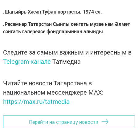
.Шагыйрь Хәсән Туфан портреты. 1974 ел.
.Рәсемнәр Татарстан Сынлы сәнгать музее һәм Әлмәт
сәнгать галереясе фондларыннан алынды.
Следите за самым важным и интересным в
Telegram-канале
Татмедиа
Читайте новости Татарстана в
национальном мессенджере MАХ:
https://max.ru/tatmedia
Перейти на страницу новости