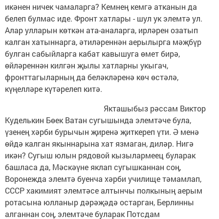
икәнен ничек чамаларга? Кемнең кемгә атканын да
белеп булмас иде. Фронт хатлары - шул ук элемтә ул.
Алар улларын көткән ата-аналарга, ирләрен озатып
калган хатыннарга, әтиләреннән аерылырга мәҗбүр
булган сабыйларга кабат кавышуга өмет бирә,
өйләреннән килгән җылы хатларны укыгач,
фронттагыларның да беләкләренә көч өстәлә,
күңелләре күтәрелеп китә.
Якташыбыз рәссам Виктор
Куделькин Бөек Ватан сугышында элемтәче була,
үзенең хәрби бурычын җиренә җиткереп үти. Ә менә
өйдә калган якыннарына хат язмаган, диләр. Нигә
икән? Сугыш юлын рядовой кызылармеец буларак
башласа да, Мәскәүне яклап сугышканнан соң,
Воронежда элемтә буенча хәрби училище тәмамлап,
СССР хакимият элемтәсе алтынчы полкының аерым
ротасына юлланыр дәрәҗәдә остарган, Берлинны
алганнан соң, элемтәче буларак Потсдам