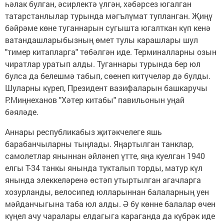
һәлак булган, әсирлектә үлгән, хәбәрсез югалган
татарстанлылар турында мәгълүмат тупланган. Җиңү
бәйрәме көне туганнарын сугышта югалткан күп кенә
ватандашларыбызның өмет тулы карашлары шул
"тимер китапларга" төбәлгән иде. Терминалларны озын
чиратлар уратып алды. Туганнары турында бер юл
булса да белешмә табып, сөенеп китүчеләр дә булды.
Шуларны күреп, Президент вазифаларын башкаручы
Р.Миңнеханов "Хәтер китабы" павильонын уңай
бәяләде.
Аннары республикабыз җитәкчелеге яшь
барабанчыларны тыңлады. Яңартылган танклар,
самолетлар яныннан әйләнеп үтте, яңа куелган 1940
елгы Т-34 танкы янында тукталып торды, матур күл
янында элеккеләренә өстәп утыртылган агачларга
хозурланды, велосипед юлларыннан балаларның уен
мәйданчыгына таба юл алды. Ә бу көнне балалар өчен
күңел ачу чаралары елдагыга караганда да күбрәк иде