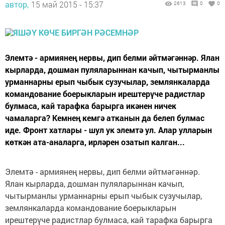
автор,
15 май 2015 - 15:37
2613
0
0
Элемтә - армиянең нервы, дип белми әйтмәгәннәр. Ялан
кырларда, дошман пуляларыннан качып, чытырманлы
урманнарны ерып чыбык сузучылар, землянкаларда
командование боерыкларын ирештерүче радистлар
булмаса, кай тарафка барырга икәнен ничек
чамаларга? Кемнең кемгә атканын да белеп булмас
иде. Фронт хатлары - шул ук элемтә ул. Алар улларын
көткән ата-аналарга, ирләрен озатып калган...
Элемтә - армиянең нервы, дип белми әйтмәгәннәр.
Ялан кырларда, дошман пуляларыннан качып,
чытырманлы урманнарны ерып чыбык сузучылар,
землянкаларда командование боерыкларын
ирештерүче радистлар булмаса, кай тарафка барырга