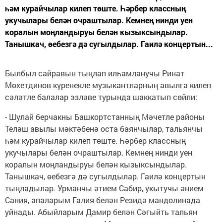
һәм курайчылар килеп төште. Һәрбер классның
укучылары белән очраштылар. Кемнең нинди уен
коралын моңландыруы белән кызыксындылар.
Танышкач, өебезгә дә сугылдылар. Гаилә концертын...
Былбыл сайравын тыңлап илһамланучы Ринат
Мөхетдинов күренекле музыкантларның авылга килеп
сәләтле балалар эзләве турында шаккатып сөйли:
- Шулай берчакны Башкортстанның Мәчетле районы
Теләш авылы мәктәбенә оста баянчылар, тальянчы
һәм курайчылар килеп төште. Һәрбер классның
укучылары белән очраштылар. Кемнең нинди уен
коралын моңландыруы белән кызыксындылар.
Танышкач, өебезгә дә сугылдылар. Гаилә концертын
тыңладылар. Урманчы әтием Сабир, укытучы әнием
Сания, апаларым Галия белән Резидә мандолинада
уйнады. Абыйларым Дамир белән Сәгыйть тальян