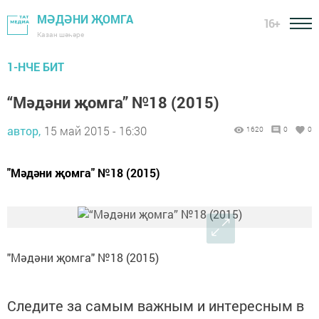
МӘДӘНИ ҖОМГА
16+
Казан шәһәре
1-НЧЕ БИТ
“Мәдәни җомга” №18 (2015)
автор,
15 май 2015 - 16:30
1620
0
0
"Мәдәни җомга" №18 (2015)
"Мәдәни җомга" №18 (2015)
Следите за самым важным и интересным в