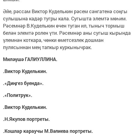
Әйе, рәссам Виктор Куделькин рәсем сәнгатенә соңгы
сулышына кадәр тугры кала. Сугышта элемтә мөһим.
Рәсемнәр В.Куделькин өчен туган ил, тыныч тормыш
белән элемтә ролен үти. Рәсемнәр аны сугыш кырында
үлемнән коткара, чөнки өметсезлек дошман
пулясыннан мең тапкыр куркынычрак.
Миләүшә ГАЛИУЛЛИНА.
.Виктор Куделькин.
.«Диңгез буенда».
.«Политрук».
.Виктор Куделькин.
.Н.Якупов портреты.
.Кошлар караучы М.Вәлиева портреты.