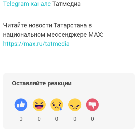
Telegram-канале
Татмедиа
Читайте новости Татарстана в
национальном мессенджере MАХ:
https://max.ru/tatmedia
Оставляйте реакции
0
0
0
0
0