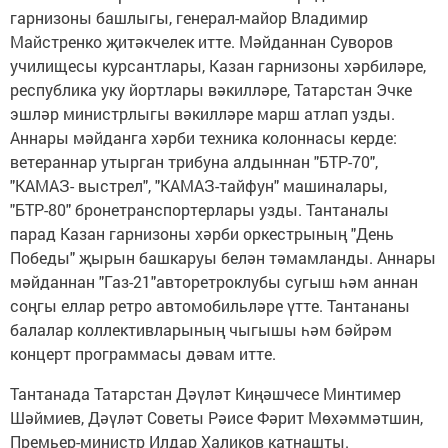
гарнизоны башлыгы, генерал-майор Владимир
Майстренко җитәкчелек итте. Мәйданнан Суворов
училищесы курсантлары, Казан гарнизоны хәрбиләре,
республика уку йортлары вәкилләре, Татарстан Эчке
эшләр министрлыгы вәкилләре марш атлап узды.
Аннары мәйданга хәрби техника колоннасы керде:
ветераннар утырган трибуна алдыннан "БТР-70",
"КАМАЗ- выстрел", "КАМАЗ-тайфун" машиналары,
"БТР-80" бронетранспортерлары узды. Тантаналы
парад Казан гарнизоны хәрби оркестрының "День
Победы" җырын башкаруы белән тәмамланды. Аннары
мәйданнан "Газ-21"авторетроклубы сугыш һәм аннан
соңгы еллар ретро автомобильләре үтте. Тантананы
балалар коллективларының чыгышы һәм бәйрәм
концерт программасы дәвам итте.
Тантанада Татарстан Дәүләт Киңәшчесе Минтимер
Шәймиев, Дәүләт Советы Рәисе Фәрит Мөхәммәтшин,
Премьер-министр Илдар Халиков катнашты.