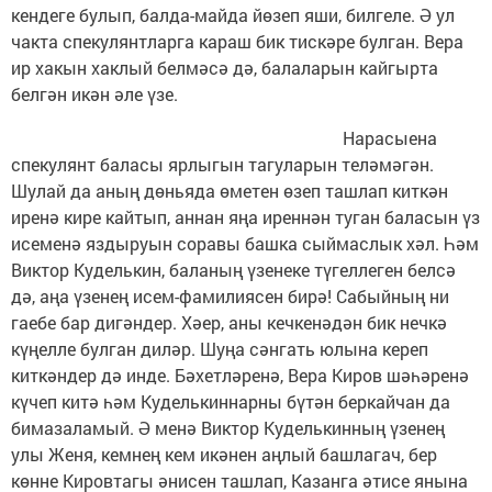
кендеге булып, балда-майда йөзеп яши, билгеле. Ә ул
чакта спекулянтларга караш бик тискәре булган. Вера
ир хакын хаклый белмәсә дә, балаларын кайгырта
белгән икән әле үзе.
Нарасыена
спекулянт баласы ярлыгын тагуларын теләмәгән.
Шулай да аның дөньяда өметен өзеп ташлап киткән
иренә кире кайтып, аннан яңа иреннән туган баласын үз
исеменә яздыруын соравы башка сыймаслык хәл. Һәм
Виктор Куделькин, баланың үзенеке түгеллеген белсә
дә, аңа үзенең исем-фамилиясен бирә! Сабыйның ни
гаебе бар дигәндер. Хәер, аны кечкенәдән бик нечкә
күңелле булган диләр. Шуңа сәнгать юлына кереп
киткәндер дә инде. Бәхетләренә, Вера Киров шәһәренә
күчеп китә һәм Куделькиннарны бүтән беркайчан да
бимазаламый. Ә менә Виктор Куделькинның үзенең
улы Женя, кемнең кем икәнен аңлый башлагач, бер
көнне Кировтагы әнисен ташлап, Казанга әтисе янына