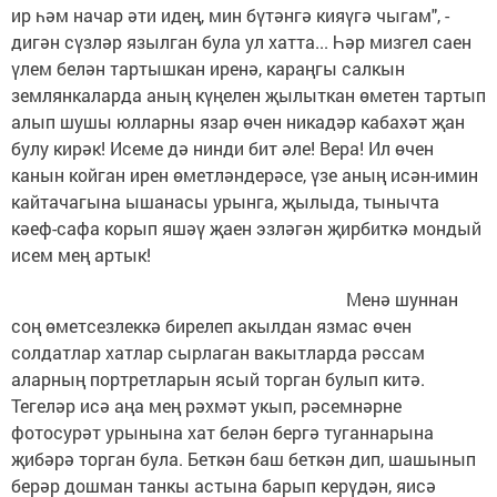
ир һәм начар әти идең, мин бүтәнгә кияүгә чыгам", -
дигән сүзләр язылган була ул хатта... Һәр мизгел саен
үлем белән тартышкан иренә, караңгы салкын
землянкаларда аның күңелен җылыткан өметен тартып
алып шушы юлларны язар өчен никадәр кабахәт җан
булу кирәк! Исеме дә нинди бит әле! Вера! Ил өчен
канын койган ирен өметләндерәсе, үзе аның исән-имин
кайтачагына ышанасы урынга, җылыда, тынычта
кәеф-сафа корып яшәү җаен эзләгән җирбиткә мондый
исем мең артык!
Менә шуннан
соң өметсезлеккә бирелеп акылдан язмас өчен
солдатлар хатлар сырлаган вакытларда рәссам
аларның портретларын ясый торган булып китә.
Тегеләр исә аңа мең рәхмәт укып, рәсемнәрне
фотосурәт урынына хат белән бергә туганнарына
җибәрә торган була. Беткән баш беткән дип, шашынып
берәр дошман танкы астына барып керүдән, яисә