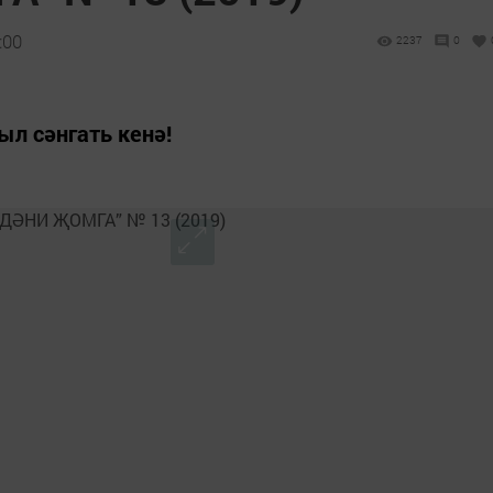
:00
2237
0
ыл сәнгать кенә!