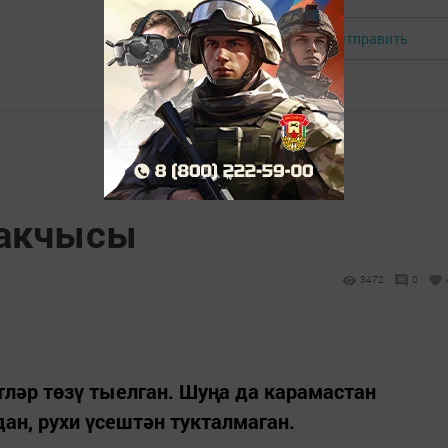
Отправить
Авторизоваться
сакчысы
3472
0
ләр төзү тыелган. Шуңа да карамастан
н, рухи үсештән тукталмаган.