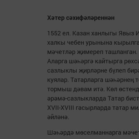
Хәтер сәхифәләреннән
1552 ел. Казан ханлыгы Явыз 
халкы чебен урынына кырылган
мәчетләр җимереп ташланган. 
Аларга шәһәргә кайтырга рөхс
сазлыклы җирләрне бүлеп бирә
куялар. Татарларга шәһәрнең 
тормыш дәвам итә. Көл өстенд
әрәмә-сазлыкларда Татар бист
XVII-XVIII гасырларда татар 
әйләнә.
Шәһәрдә мөселманнарга мәчет