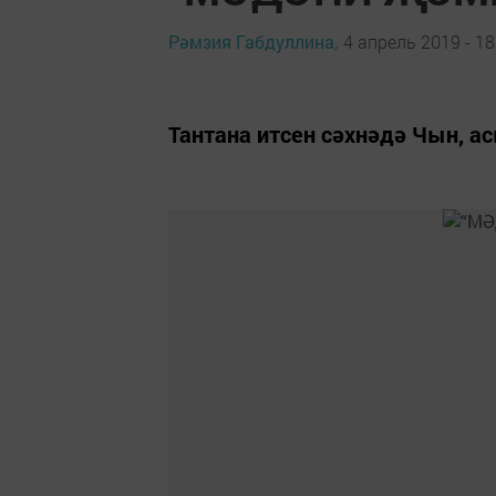
Рәмзия Габдуллина,
4 апрель 2019 - 18
Тантана итсен сәхнәдә Чын, ас