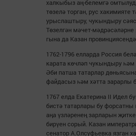
халкыбыз аң-белемгә омтылуда
төзелә торган, рус хакимияте 
урыслаштыру, чукындыру сәясә
Төзелгән мәчет-мәдрәсәләрне 
гына да Казан провинциясендәг
1762-1796 елларда Россия белә
карата көчләп чукындыру һәм
Әби патша татарлар дөньясын
файдасыз һәм хәтта зарарлы 
1767 елда Екатерина II Идел бу
бистә татарлары бу форсатны
аңа үзләренең зарларын җитке
бирүен сорый. Казан императр
сенатор А.Олсуфьевка язган ха