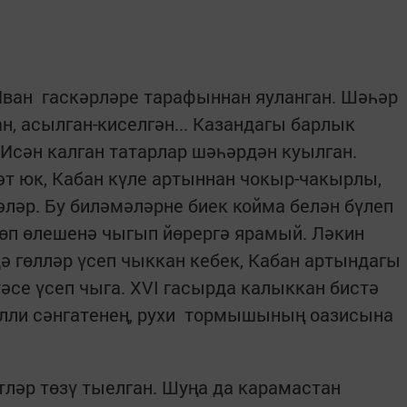
Иван гаскәрләре тарафыннан яуланган. Шәһәр
, асылган-киселгән... Казандагы барлык
Исән калган татарлар шәһәрдән куылган.
әт юк, Кабан күле артыннан чокыр-чакырлы,
ләр. Бу биләмәләрне биек койма белән бүлеп
төп өлешенә чыгып йөрергә ярамый. Ләкин
ә гөлләр үсеп чыккан кебек, Кабан артындагы
әсе үсеп чыга. XVI гасырда калыккан бистә
милли сәнгатенең, рухи тормышының оазисына
ләр төзү тыелган. Шуңа да карамастан