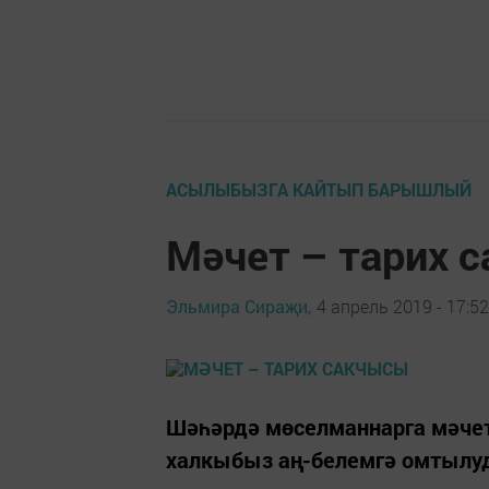
АСЫЛЫБЫЗГА КАЙТЫП БАРЫШЛЫЙ
Мәчет – тарих 
Эльмира Сираҗи,
4 апрель 2019 - 17:52
Шәһәрдә мөселманнарга мәчет
халкыбыз аң-белемгә омтылуда