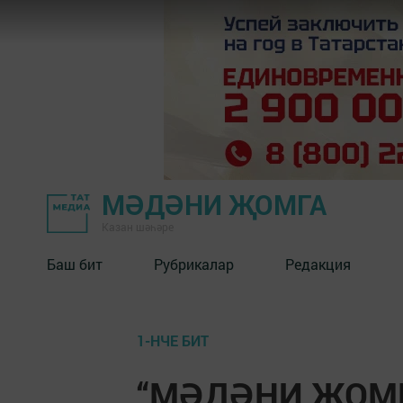
МӘДӘНИ ҖОМГА
Казан шәһәре
Баш бит
Рубрикалар
Редакция
1-НЧЕ БИТ
“МӘДӘНИ ҖОМГА