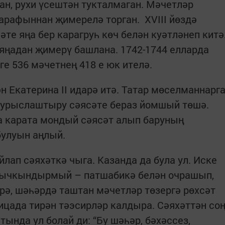
н, рухи үсештән тукталмаган. Мәчетләр
тарафыннан җимерелә торган. XVIII йөздә
те яңа бер карагруһ көч белән куәтләнеп китә
яңадан җимерү башлана. 1742-1744 елларда
е 536 мәчетнең 418 е юк ителә.
н Екатерина II идарә итә. Татар мөселманнарг
 урыслаштыру сәясәте бераз йомшый төшә.
а карата мондый сәясәт алып баруның
булуын аңлый.
йлап сәяхәткә чыга. Казанда да була ул. Иске
 ычкындырмый – патшабикә белән очрашып,
рә, шәһәрдә таштан мәчетләр төзергә рөхсәт
ицада тирән тәэсирләр калдыра. Сәяхәттән со
тында ул болай ди: “Бу шәһәр, бәхәссез,