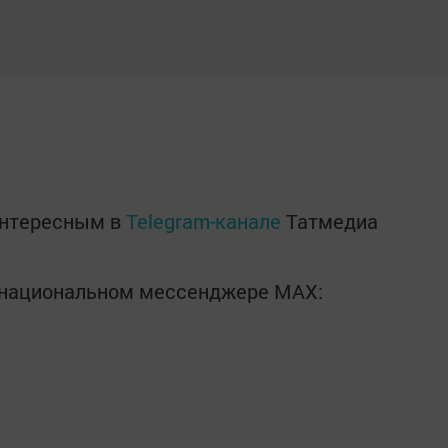
)
интересным в
Telegram-канале
Татмедиа
в национальном мессенджере MАХ: