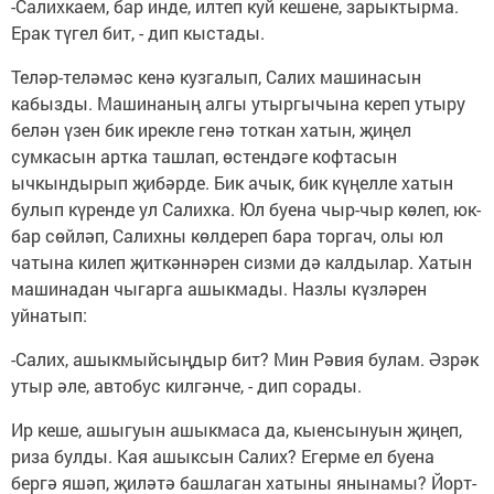
-Салихкаем, бар инде, илтеп куй кешене, зарыктырма.
Ерак түгел бит, - дип кыстады.
Теләр-теләмәс кенә кузгалып, Салих машинасын
кабызды. Машинаның алгы утыргычына кереп утыру
белән үзен бик ирекле генә тоткан хатын, җиңел
сумкасын артка ташлап, өстендәге кофтасын
ычкындырып җибәрде. Бик ачык, бик күңелле хатын
булып күренде ул Салихка. Юл буена чыр-чыр көлеп, юк-
бар сөйләп, Салихны көлдереп бара торгач, олы юл
чатына килеп җиткәннәрен сизми дә калдылар. Хатын
машинадан чыгарга ашыкмады. Назлы күзләрен
уйнатып:
-Салих, ашыкмыйсыңдыр бит? Мин Рәвия булам. Әзрәк
утыр әле, автобус килгәнче, - дип сорады.
Ир кеше, ашыгуын ашыкмаса да, кыенсынуын җиңеп,
риза булды. Кая ашыксын Салих? Егерме ел буена
бергә яшәп, җиләтә башлаган хатыны янынамы? Йорт-