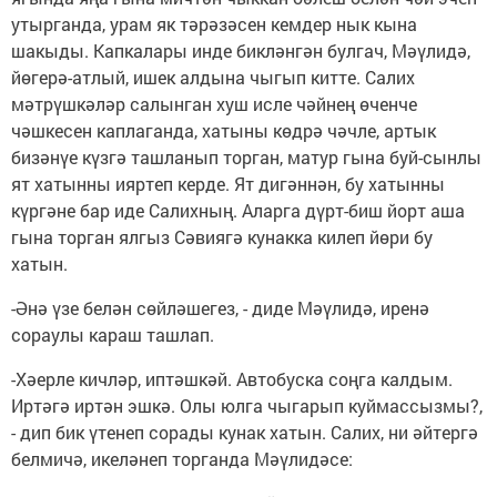
утырганда, урам як тәрәзәсен кемдер нык кына
шакыды. Капкалары инде бикләнгән булгач, Мәүлидә,
йөгерә-атлый, ишек алдына чыгып китте. Салих
мәтрүшкәләр салынган хуш исле чәйнең өченче
чәшкесен каплаганда, хатыны көдрә чәчле, артык
бизәнүе күзгә ташланып торган, матур гына буй-сынлы
ят хатынны ияртеп керде. Ят дигәннән, бу хатынны
күргәне бар иде Салихның. Аларга дүрт-биш йорт аша
гына торган ялгыз Сәвиягә кунакка килеп йөри бу
хатын.
-Әнә үзе белән сөйләшегез, - диде Мәүлидә, иренә
сораулы караш ташлап.
-Хәерле кичләр, иптәшкәй. Автобуска соңга калдым.
Иртәгә иртән эшкә. Олы юлга чыгарып куймассызмы?,
- дип бик үтенеп сорады кунак хатын. Салих, ни әйтергә
белмичә, икеләнеп торганда Мәүлидәсе: