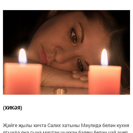
(ХИКӘЯ)
Җәйге җылы кичтә Салих хатыны Мәүлидә белән кухня
ягында яңа гына мичтән чыккан бәлеш белән чәй эчеп