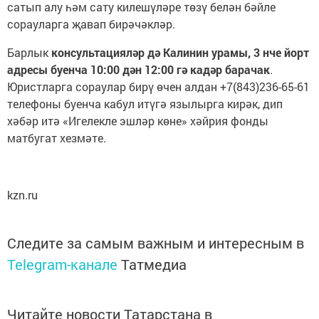
сатып алу һәм сату килешүләре төзү белән бәйле
сорауларга җавап бирәчәкләр.
Барлык
консультацияләр дә Калинин урамы, 3 нче йорт
адресы буенча 10:00 дән 12:00 гә кадәр барачак
.
Юристларга сораулар бирү өчен алдан +7(843)236-65-61
телефоны буенча кабул итүгә язылырга кирәк, дип
хәбәр итә «Игелекле эшләр көне» хәйрия фонды
матбугат хезмәте.
kzn.ru
Следите за самым важным и интересным в
Telegram-канале
Татмедиа
Читайте новости Татарстана в