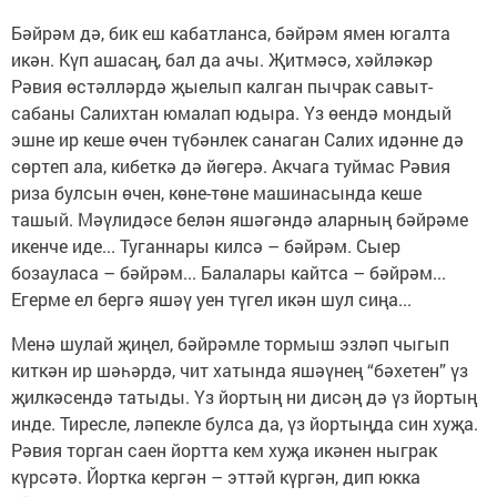
Бәйрәм дә, бик еш кабатланса, бәйрәм ямен югалта
икән. Күп ашасаң, бал да ачы. Җитмәсә, хәйләкәр
Рәвия өстәлләрдә җыелып калган пычрак савыт-
сабаны Салихтан юмалап юдыра. Үз өендә мондый
эшне ир кеше өчен түбәнлек санаган Салих идәнне дә
сөртеп ала, кибеткә дә йөгерә. Акчага туймас Рәвия
риза булсын өчен, көне-төне машинасында кеше
ташый. Мәүлидәсе белән яшәгәндә аларның бәйрәме
икенче иде... Туганнары килсә – бәйрәм. Сыер
бозауласа – бәйрәм... Балалары кайтса – бәйрәм...
Егерме ел бергә яшәү уен түгел икән шул сиңа...
Менә шулай җиңел, бәйрәмле тормыш эзләп чыгып
киткән ир шәһәрдә, чит хатында яшәүнең “бәхетен” үз
җилкәсендә татыды. Үз йортың ни дисәң дә үз йортың
инде. Тиресле, ләпекле булса да, үз йортыңда син хуҗа.
Рәвия торган саен йортта кем хуҗа икәнен ныграк
күрсәтә. Йортка кергән – эттәй күргән, дип юкка