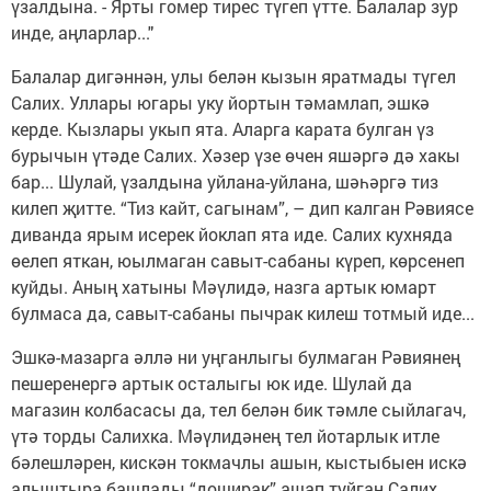
үзалдына. - Ярты гомер тирес түгеп үтте. Балалар зур
инде, аңларлар..."
Балалар дигәннән, улы белән кызын яратмады түгел
Салих. Уллары югары уку йортын тәмамлап, эшкә
керде. Кызлары укып ята. Аларга карата булган үз
бурычын үтәде Салих. Хәзер үзе өчен яшәргә дә хакы
бар... Шулай, үзалдына уйлана-уйлана, шәһәргә тиз
килеп җитте. “Тиз кайт, сагынам”, – дип калган Рәвиясе
диванда ярым исерек йоклап ята иде. Салих кухняда
өелеп яткан, юылмаган савыт-сабаны күреп, көрсенеп
куйды. Аның хатыны Мәүлидә, назга артык юмарт
булмаса да, савыт-сабаны пычрак килеш тотмый иде...
Эшкә-мазарга әллә ни уңганлыгы булмаган Рәвиянең
пешеренергә артык осталыгы юк иде. Шулай да
магазин колбасасы да, тел белән бик тәмле сыйлагач,
үтә торды Салихка. Мәүлидәнең тел йотарлык итле
бәлешләрен, кискән токмачлы ашын, кыстыбыен искә
алыштыра башлады “доширак” ашап туйган Салих.