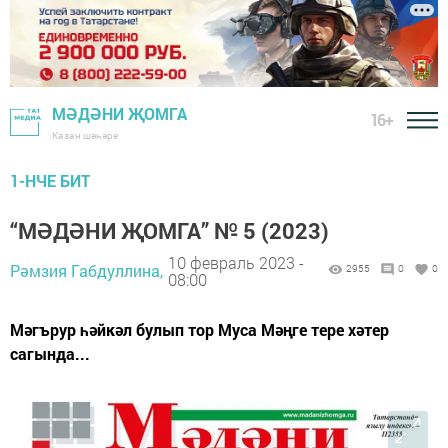
МӘДӘНИ ҖОМГА
16+
Казан шәһәре
1-НЧЕ БИТ
“МӘДӘНИ ҖОМГА” № 5 (2023)
10 февраль 2023 -
Рәмзия Габдуллина,
2955
0
0
08:00
Мәгърур һәйкәл булып тор Муса Мәңге тере хәтер
сагында...