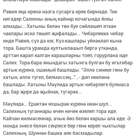
Рәвия яңа иренә назга сусарга ирек бирмәде. Тик
нигәдер Салихны аның кайнар кочагында йокы
алмады... Хатыны белән төн буе сөйләшеп яткан
чаклары искә төшеп җәфалады... Чибәрлеккә чибәр
инде Рәвия, сүз дә юк. Күз-кашлары уйнаклап кына
тора. Башта урамда култыклашып бергә үткәндә,
арттан карап калган карашларны тоеп, горурлана иде
Салих. Тора-бара янындагы хатынга булган бу игътибар
артык күренә, ошамый башлады. “Әллә синеке генә бу
хатын, әллә түгел, белмәссең...” , - дип икеләнә
башлады. Хатыны Мәүлидә артык чибәрлеге булмаса
да, бар җире дә җыйнак, түгәрәк...
Мәүлидә... Ерактан яхшырак күренә икән шул...
Салихның туганнары өчен ничек өзелеп тора иде.
Кайчан килмәсеннәр, ачык йөз белән каршы ала иде. Ә
монда энесе белән сеңлесе бер генә кереп чыктылар
Салихның. Шуннан башка аяк басмадылар.