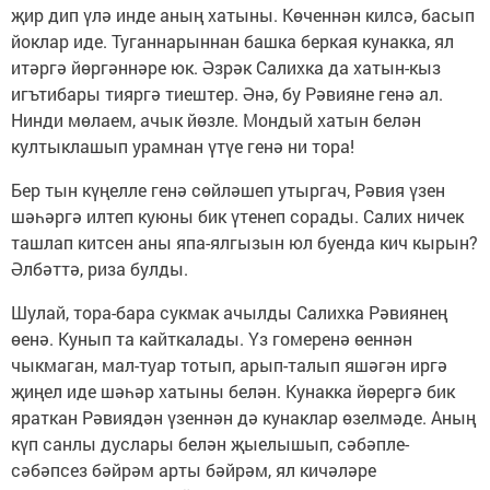
җир дип үлә инде аның хатыны. Көченнән килсә, басып
йоклар иде. Туганнарыннан башка беркая кунакка, ял
итәргә йөргәннәре юк. Әзрәк Салихка да хатын-кыз
игътибары тияргә тиештер. Әнә, бу Рәвияне генә ал.
Нинди мөлаем, ачык йөзле. Мондый хатын белән
култыклашып урамнан үтүе генә ни тора!
Бер тын күңелле генә сөйләшеп утыргач, Рәвия үзен
шәһәргә илтеп куюны бик үтенеп сорады. Салих ничек
ташлап китсен аны япа-ялгызын юл буенда кич кырын?
Әлбәттә, риза булды.
Шулай, тора-бара сукмак ачылды Салихка Рәвиянең
өенә. Кунып та кайткалады. Үз гомеренә өеннән
чыкмаган, мал-туар тотып, арып-талып яшәгән иргә
җиңел иде шәһәр хатыны белән. Кунакка йөрергә бик
яраткан Рәвиядән үзеннән дә кунаклар өзелмәде. Аның
күп санлы дуслары белән җыелышып, сәбәпле-
сәбәпсез бәйрәм арты бәйрәм, ял кичәләре