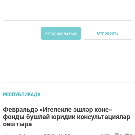
Отправить
Авторизоваться
РЕСПУБЛИКАДА
Февральдә «Игелекле эшләр көне»
фонды бушлай юридик консультацияләр
оештыра