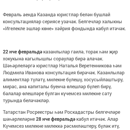
Февраль аенда Казанда юристлар белән бушлай
консультацияләр сериясе узачак. Белгечләр халыкны
«Игелекле эшләр көне» хәйрия фондында кабул итәчәк.
22 нче февральдә
казанлылар гаилә, торак һәм җир
хокукына кагылышлы сораулар бирә алачак.
Шәһәрлеләргә юристлар Наталья Веретенникова һәм
Людмила Иванова консультация бирәчәк. Казанлылар
алиментлар түләтү, милекне бүлешү, хосусыйлаштыру,
мирас, ана капиталы буенча өлешләр бүлеп бирү,
балалар өлешләре булган күчемсез милекне сату
турында беләчәкләр.
Татарстан Росреестры һәм Роскадастры белгечләре
шәһәрлеләрне
28 нче февральдә
кабул итәчәк. Алар
Күчемсез милекне милеккә рәсмиләштерү, бүләк итү,