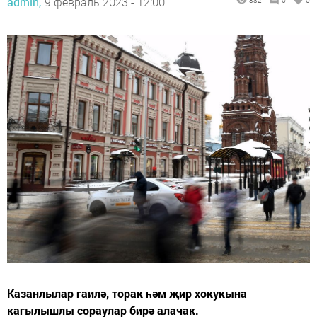
admin,
9 февраль 2023 - 12:00
882
0
0
Казанлылар гаилә, торак һәм җир хокукына
кагылышлы сораулар бирә алачак.