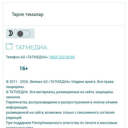
Төрле темалар
Телефон АО «ТАТМЕДИА»:
(843) 222 09 84
16+
© 2011 - 2026. Филиал АО «ТАТМЕДИА» Мәдәни җомга. Все права
защищены.
© ТАТМЕДИА. Все материалы, размещенные на сайте, защищены
законом.
Перепечатка, воспроизведение и распространение в любом объеме
информации,
размещенной на сайте, возможна только с письменного согласия
редакций.
При поддержке Республиканского агентства по печати и массовым
коммуникациям.