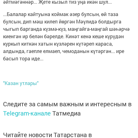
әйтмәгәннәр... Җете кызыл тиз уңа икән шул...
...Балалар кайтуына коймак әзер булсын, өй таза
булсын, дип мәш килеп йөргән Мәүлидә болдырга
чыгып барганда күзмә-күз, маңгайга-маңгай шәһәрчә
киенгән ир белән бәрелде. Кинәт кенә кеше күрүдән
куркып киткән хатын күзләрен күтәреп караса,
алдында, гаепле елмаеп, чемоданын күтәргән... ире
басып тора иде...
"Казан утлары"
Следите за самым важным и интересным в
Telegram-канале
Татмедиа
Читайте новости Татарстана в