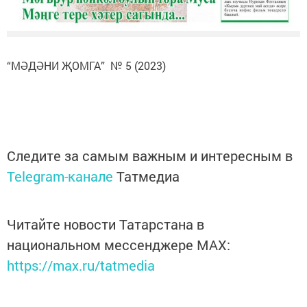
“МӘДӘНИ ҖОМГА” № 5 (2023)
Следите за самым важным и интересным в
Telegram-канале
Татмедиа
Читайте новости Татарстана в
национальном мессенджере MАХ:
https://max.ru/tatmedia