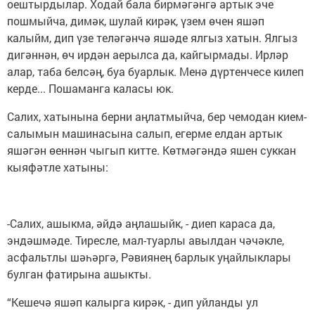
оештырдылар. Ходай бала бирмәгәнгә артык эче
пошмыйча, димәк, шулай кирәк, үзем өчен яшәп
калыйм, дип үзе теләгәнчә яшәде ялгыз хатын. Ялгыз
дигәннән, өч ирдән аерылса да, кайгырмады. Ирләр
алар, таба белсәң, буа буарлык. Менә дүртенчесе килеп
керде... Пошаманга каласы юк.
Салих, хатынына берни аңлатмыйча, бер чемодан кием-
салымын машинасына салып, егерме елдан артык
яшәгән өеннән чыгып китте. Көтмәгәндә яшен суккан
кыяфәтле хатыны:
-Салих, ашыкма, әйдә аңлашыйк, - диеп караса да,
эндәшмәде. Тиресле, мал-туарлы авылдан чәчәкле,
асфальтлы шәһәргә, Рәвиянең барлык уңайлыклары
булган фатирына ашыкты.
“Кешечә яшәп калырга кирәк, - дип уйланды ул