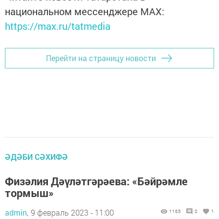
национальном мессенджере MАХ:
https://max.ru/tatmedia
Перейти на страницу новости
ӘДӘБИ СӘХИФӘ
Физәлия Дәүләтгәрәева: «Бәйрәмле
тормыш»
admin,
9 февраль 2023 - 11:00
1165
0
1