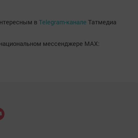
интересным в
Telegram-канале
Татмедиа
в национальном мессенджере MАХ: