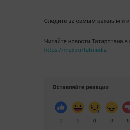
Следите за самым важным и 
Читайте новости Татарстана 
https://max.ru/tatmedia
Оставляйте реакции
0
0
0
0
0