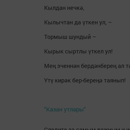
Кылдан нечкә,
Кылычтан да үткен ул, –
Тормыш шундый –
Кырык сыртлы үткел ул!
Мең эченнән бердәнберең ал т
Үтү кирәк бер-береңә таянып!
"Казан утлары"
Следите за самым важным и 