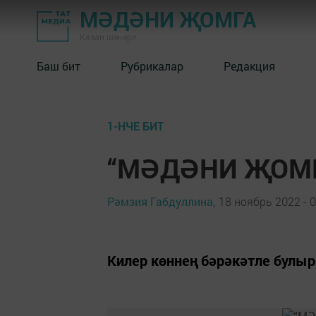
МӘДӘНИ ҖОМГА
Казан шәһәре
Баш бит
Рубрикалар
Редакция
1-НЧЕ БИТ
“МӘДӘНИ ҖОМГА
Рәмзия Габдуллина,
18 ноябрь 2022 - 0
Килер көннең бәрәкәтле булыр