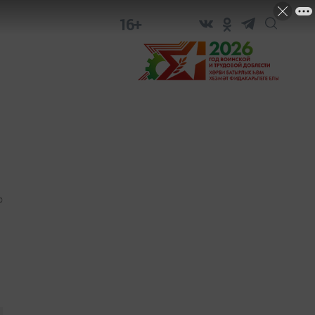
16+
0