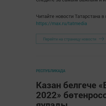
Читайте новости Татарстана 
https://max.ru/tatmedia
Перейти на страницу новости
РЕСПУБЛИКАДА
Казан белгече «
2022» бөтенрос
яулады