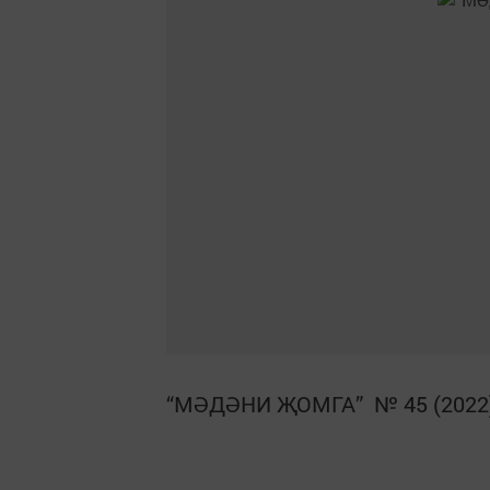
“МӘДӘНИ ҖОМГА” № 45 (2022