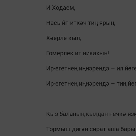
И Ходаем,
Насыйп иткәч тиң ярын,
Хәерле кыл,
Гомерлек ит никахын!
Ир-егетнең иңнәрендә – ил йөге
Ир-егетнең иңнәрендә – тиң йөг
Кыз баланың кылдан нечкә я
Тормыш дигән сират аша бар