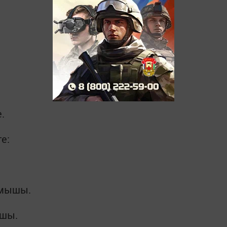
.
е:
змышы.
ышы.