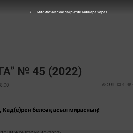
6
Автоматическое закрытие баннера через
” № 45 (2022)
8:00
2838
0
, Кад(е)рен белсәң асыл мирасның!