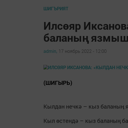
ШИГЪРИЯТ
Илсөяр Иксанов
баланың язмыш
admin,
17 ноябрь 2022 - 12:00
(ШИГЫРЬ)
Кылдан нечкә – кыз баланың
Кыл өстендә – кыз баланың 