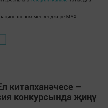
в национальном мессенджере MАХ:
Ел китапханәчесе –
сия конкурсында җиңү