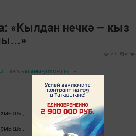
а: «Кылдан нечкә – кыз
ы...»
2216
0
 язмышы,
бармышы.