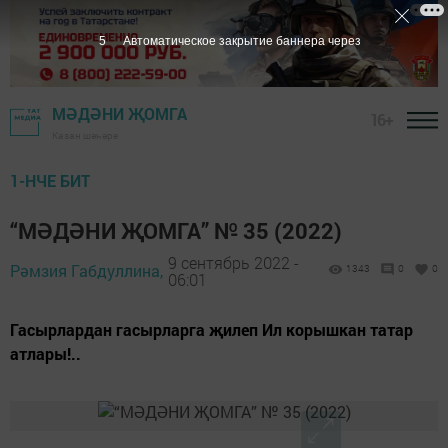
5
Автоматическое закрытие баннера через
МӘДӘНИ ҖОМГА
16+
Казан шәһәре
1-НЧЕ БИТ
“МӘДӘНИ ҖОМГА” № 35 (2022)
9 сентябрь 2022 -
Рәмзия Габдуллина,
1343
0
0
06:01
Гасырлардан гасырларга җилеп Ил корышкан татар
атлары!..