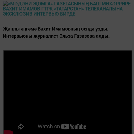
Җанлы әңгәмә Вахит Имамовның өендә узды.
Интервьюны журналист Эльза Газизова алды.