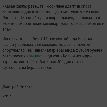
«Казан хаклы рәвештә Россиянең адаптив спорт
башкаласы дип атала ала, – дип билгеләп үтте Елена
Ланина. – Мондый турнирлар ярдәмендә сәламәтлек
мөмкинлекләре чикле кешеләр тулы тормыш белән яши
ала».
Исегезгә төшерәбез, 7-11 нче сентябрьдә Казанда
шулай ук сәламәтлек мөмкинлекләре чикләнгән
спортчылар һәм инвалидлар арасында футбол буенча
бөтенроссия
ярышлары
да уза. «Корыч ихтыяр»
турниры илнең 20 төбәгеннән 400 дән артык
футболчыны берләштерде.
Дмитрий Никитин
kzn.ru