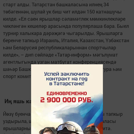
старт алды. Татарстан башкаласына илнең 34
төбәгеннән, шулай ук биш чит илдән 150 катнашучы
килде. «Ел саен ярышлар сәламәтлек мөмкинлекләре
чикләнгән кешеләр арасында популярлаша бара. Быел
турнир халыкара дәрәҗәгә чыгарылды. Ярышларга
беренче тапкыр Израиль, Италия, Казахстан, Үзбәкстан
һәм Беларусия республикаларыннан спортчылар
килде», – дип сөйләде «Татар-информ» мәгълүмат
агентлыгында узган матбугат конференциясендә
шәһәр Башкарма комитетының Физик культура һәм
спорт комитеты рәисе Альберт Салихов.
Иң яшь катнашучыга – 10 яшь
Йөзү буенча турнир Россиядә инде алтынчы тапкыр
уздырыла, шул ук вакытта Татарстан башкаласы
ярышларны дүртенче тапкыр рәттән кабул итә.