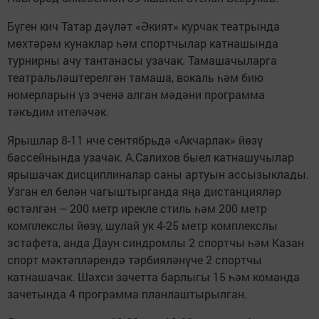
Бүген кич Татар дәүләт «Әкият» курчак театрында
мөхтәрәм кунаклар һәм спортчылар катнашында
турнирны ачу тантанасы узачак. Тамашачыларга
театральләштерелгән тамаша, вокаль һәм бию
номерларын үз эченә алган мәдәни программа
тәкъдим ителәчәк.
Ярышлар 8-11 нче сентябрьдә «Акчарлак» йөзү
бассейнында узачак. А.Салихов быел катнашучылар
ярышачак дисциплиналар саны артуын ассызыклады.
Узган ел белән чагыштырганда яңа дистанцияләр
өстәлгән – 200 метр ирекле стиль һәм 200 метр
комплекслы йөзү, шулай ук 4-25 метр комплекслы
эстафета, анда Даун синдромлы 2 спортчы һәм Казан
спорт мәктәпләрендә тәрбияләнүче 2 спортчы
катнашачак. Шәхси зачетта барлыгы 15 һәм команда
зачетында 4 программа планлаштырылган.