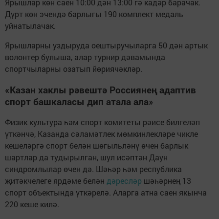
Ярышлар көн саен 10:00 дән 13:00 гә кадәр барачак.
Дүрт көн эчендә барлыгы 190 комплект медаль
уйнатылачак.
Ярышларны уздыруда оештыручыларга 50 дән артык
волонтер булыша, алар турнир дәвамында
спортчыларны озатып йөриячәкләр.
«
Казан хаклы рәвештә Россиянең адаптив
спорт башкаласы дип атала ала»
Физик культура һәм спорт комитеты рәисе билгеләп
үткәнчә, Казанда сәламәтлек мөмкинлекләре чикле
кешеләргә спорт белән шөгыльләнү өчен барлык
шартлар да тудырылган, шул исәптән Даун
синдромлылар өчен дә. Шәһәр һәм республика
җитәкчелеге ярдәме белән
дәресләр
шәһәрнең 13
спорт объектында үткәрелә. Аларга атна саен якынча
220 кеше килә.