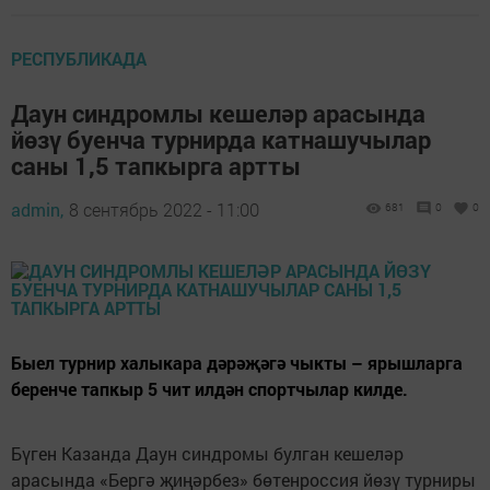
РЕСПУБЛИКАДА
Даун синдромлы кешеләр арасында
йөзү буенча турнирда катнашучылар
саны 1,5 тапкырга артты
admin,
8 сентябрь 2022 - 11:00
681
0
0
Быел турнир халыкара дәрәҗәгә чыкты – ярышларга
беренче тапкыр 5 чит илдән спортчылар килде.
Бүген Казанда Даун синдромы булган кешеләр
арасында «Бергә җиңәрбез» бөтенроссия йөзү турниры