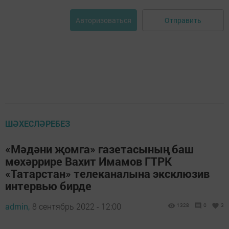
Отправить
Авторизоваться
ШӘХЕСЛӘРЕБЕЗ
«Мәдәни җомга» газетасының баш
мөхәррире Вахит Имамов ГТРК
«Татарстан» телеканалына эксклюзив
интервью бирде
admin,
8 сентябрь 2022 - 12:00
1328
0
3