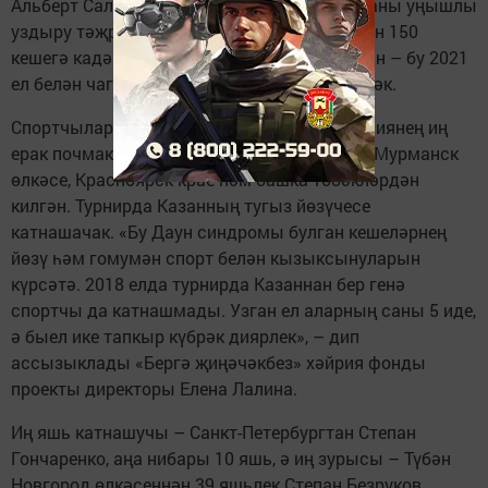
Альберт Салихов сүзләренә караганда, чараны уңышлы
уздыру тәҗрибәсе катнашучыларның санын 150
кешегә кадәр арттырырга мөмкинлек биргән – бу 2021
ел белән чагыштырганда 1,5 тапкырга күбрәк.
Спортчылар бөтен илдән, шул исәптән Россиянең иң
ерак почмакларыннан – Сахалин, Магадан, Мурманск
өлкәсе, Красноярск крае һәм башка төбәкләрдән
килгән. Турнирда Казанның тугыз йөзүчесе
катнашачак. «Бу Даун синдромы булган кешеләрнең
йөзү һәм гомумән спорт белән кызыксынуларын
күрсәтә. 2018 елда турнирда Казаннан бер генә
спортчы да катнашмады. Узган ел аларның саны 5 иде,
ә быел ике тапкыр күбрәк диярлек», – дип
ассызыклады «Бергә җиңәчәкбез» хәйрия фонды
проекты директоры Елена Лалина.
Иң яшь катнашучы – Санкт-Петербургтан Степан
Гончаренко, аңа нибары 10 яшь, ә иң зурысы – Түбән
Новгород өлкәсеннән 39 яшьлек Степан Безруков.