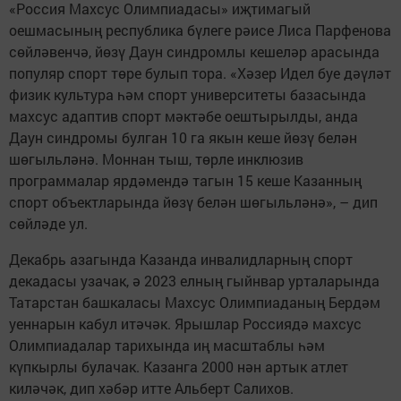
«Россия Махсус Олимпиадасы» иҗтимагый
оешмасының республика бүлеге рәисе Лиса Парфенова
сөйләвенчә, йөзү Даун синдромлы кешеләр арасында
популяр спорт төре булып тора. «Хәзер Идел буе дәүләт
физик культура һәм спорт университеты базасында
махсус адаптив спорт мәктәбе оештырылды, анда
Даун синдромы булган 10 га якын кеше йөзү белән
шөгыльләнә. Моннан тыш, төрле инклюзив
программалар ярдәмендә тагын 15 кеше Казанның
спорт объектларында йөзү белән шөгыльләнә», – дип
сөйләде ул.
Декабрь азагында Казанда инвалидларның спорт
декадасы узачак, ә 2023 елның гыйнвар урталарында
Татарстан башкаласы Махсус Олимпиаданың Бердәм
уеннарын кабул итәчәк. Ярышлар Россиядә махсус
Олимпиадалар тарихында иң масштаблы һәм
күпкырлы булачак. Казанга 2000 нән артык атлет
киләчәк, дип хәбәр итте Альберт Салихов.