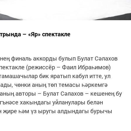
трында – «Яр» спектакле
енең финаль аккорды булып Булат Сәлахов
спектакле (режиссёр – Фаил Ибраһимов)
тамашачылар бик яратып кабул итте, ул
ады, чөнки аның төп темасы һәркемгә
аның авторы – Булат Сәлахов – кешенең бу
гънәсе хакындагы уйланулары белән
ан җире һәм үз ыругы алдындагы бурычы