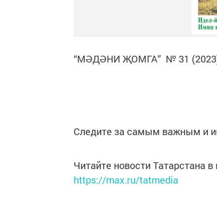
“МӘДӘНИ ҖОМГА” № 31 (2023
Следите за самым важным и 
Читайте новости Татарстана 
https://max.ru/tatmedia