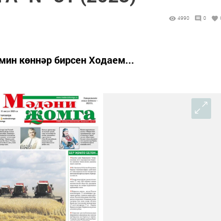
4990
0
мин көннәр бирсен Ходаем...