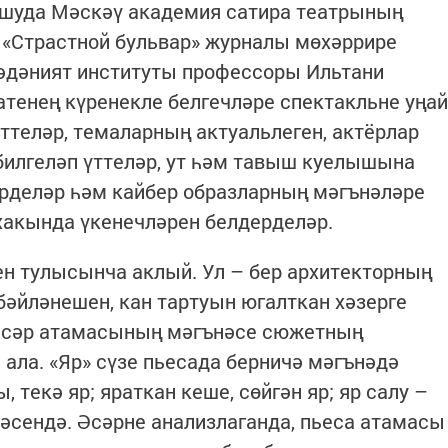
шуда Мәскәү академия сатира театрының
 «Страстной бульвар» журналы мөхәррире
мәдәният институты профессоры Ильтани
атенең күренекле белгечләре спектакльне уңай
иттеләр, темаларның актуальлеген, актёрлар
билгеләп үттеләр, ут һәм тавыш куелышына
рделәр һәм кайбер образларның мәгънәләре
акында үкенечләрен белдерделәр.
ен тулысынча аклый. Ул – бер архитекторның
 бәйләнешен, кан тартуын югалткан хәзерге
 Әсәр атамасының мәгънәсе сюжетның
 ала. «Яр» сүзе пьесада берничә мәгънәдә
, текә яр; яраткан кеше, сөйгән яр; яр салу –
әсендә. Әсәрне анализлаганда, пьеса атамасы