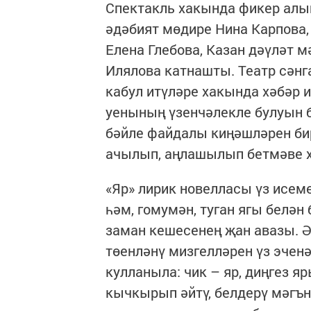
Спектакль хакында фикер алы
әдәбият мөдире Нина Карпова,
Елена Глебова, Казан дәүләт 
Илялова катнашты. Театр сәнг
кабул итүләре хакында хәбәр 
уенының үзенчәлекле булуын 
бәйле файдалы киңәшләрен би
ачылып, аңлашылып бетмәве х
«Яр» лирик новелласы үз исем
һәм, гомумән, туган ягы белән
заман кешесенең җан авазы.
төенләнү мизгелләрен үз эченә
кулланыла: чик – яр, диңгез яры
кычкырып әйтү, белдерү мәгън