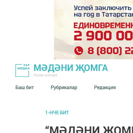
МӘДӘНИ ҖОМГА
Казан шәһәре
Баш бит
Рубрикалар
Редакция
1-НЧЕ БИТ
“МӘДӘНИ ҖОМГА