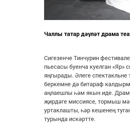
Чаллы татар дәүләт драма теа
Сигезенче Тинчурин фестивал
пьесасы буенча куелган «Яр» 
яңгырады. Әлеге спектакльне 
беркемне дә битараф калдырм
аңлаешлы һәм якын иде. Драм
җирдәге миссиясе, тормыш мә
уртаклашты, һәр кешенең туг
турында искәртте.