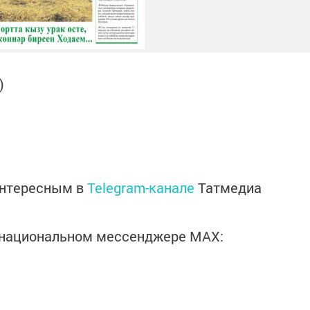
)
интересным в
Telegram-канале
Татмедиа
в национальном мессенджере MАХ: