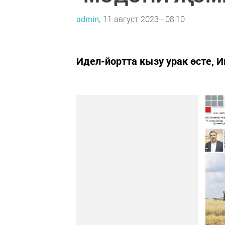
admin,
11 август 2023 - 08:10
Идел-йортта кызу урак өсте, И