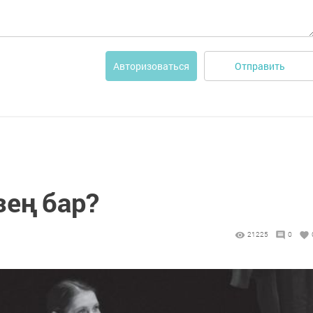
Отправить
Авторизоваться
зең бар?
21225
0