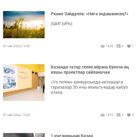
Ркаил Зәйдулла: «Нигә эндәшмисең?»
(ШИГЫРЬ)
31 май 2024, 13:00
1426
0
1
Казанда татар телен өйрәнү буенча иң
яхшы проектлар сайланачак
«Үз телем» конкурсында катнашуга
гаризалар 30 нчы июньгә кадәр кабул
ителә.
31 май 2024, 12:00
1072
0
0
1 нче июньнән Казан