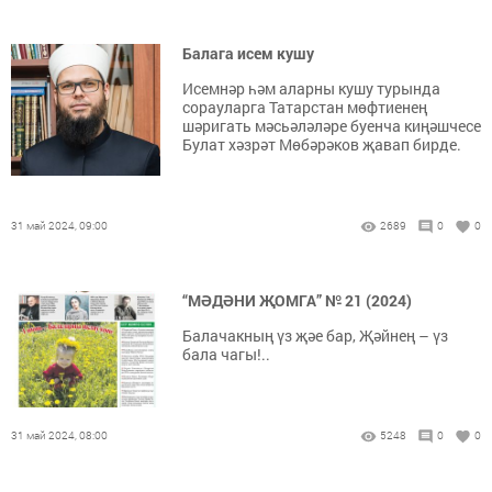
Балага исем кушу
Исемнәр һәм аларны кушу турында
сорауларга Татарстан мөфтиенең
шәригать мәсьәләләре буенча киңәшчесе
Булат хәзрәт Мөбәрәков җавап бирде.
31 май 2024, 09:00
2689
0
0
“МӘДӘНИ ҖОМГА” № 21 (2024)
Балачакның үз җәе бар, Җәйнең – үз
бала чагы!..
31 май 2024, 08:00
5248
0
0