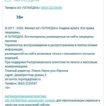
Телефон АО «ТАТМЕДИА»:
(843) 222 09 84
16+
© 2011 - 2026. Филиал АО «ТАТМЕДИА» Мәдәни җомга. Все права
защищены.
© ТАТМЕДИА. Все материалы, размещенные на сайте, защищены
законом.
Перепечатка, воспроизведение и распространение в любом объеме
информации,
размещенной на сайте, возможна только с письменного согласия
редакций.
При поддержке Республиканского агентства по печати и массовым
коммуникациям.
Главный редактор: Лемон Лерон улы Леронов
Адрес: Декабристлар урамы, 2
эл.почта: m-jomga@mail.ru
Телефон: (843) 2220547
16+
Антикоррупционная политика
АО «ТАТМЕДИА» использует «cookie»
для персонализации сервисов и
удобства пользователей сайтом.