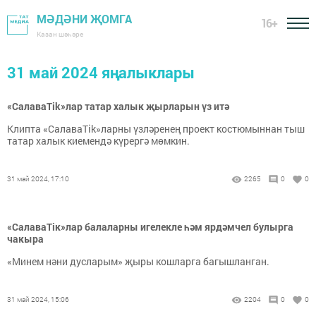
МӘДӘНИ ҖОМГА
16+
Казан шәһәре
31 май 2024 яңалыклары
«СалаваTik»лар татар халык җырларын үз итә
Клипта «СалаваTik»ларны үзләренең проект костюмыннан тыш
татар халык киемендә күрергә мөмкин.
31 май 2024, 17:10
2265
0
0
«СалаваTiк»лар балаларны игелекле һәм ярдәмчел булырга
чакыра
«Минем нәни дусларым» җыры кошларга багышланган.
31 май 2024, 15:06
2204
0
0