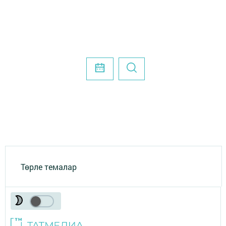
Төрле темалар