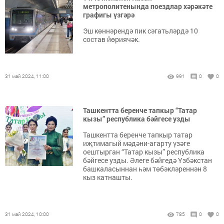
метрополитенында поездлар хәрәкәте
графигы үзгәрә
Эш көннәрендә пик сәгатьләрдә 10
состав йөриячәк.
31 май 2024, 11:00
991
0
0
Ташкентта беренче тапкыр “Татар
кызы” республика бәйгесе узды
Ташкентта беренче тапкыр татар
иҗтимагый мәдәни-агарту үзәге
оештырган “Татар кызы” республика
бәйгесе узды. Әлеге бәйгедә Үзбәкстан
башкаласыннан һәм төбәкләреннән 8
кыз катнашты.
31 май 2024, 10:00
785
0
0