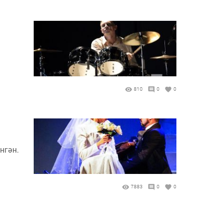
810
0
0
нгән.
7883
0
0