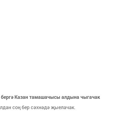
ы бергә Казан тамашачысы алдына чыгачак
елдан соң бер сәхнәдә җыелачак.