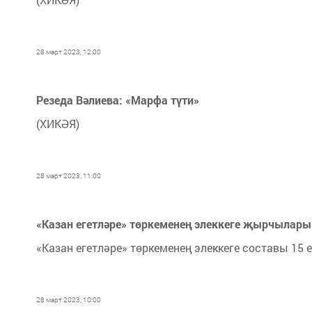
28 март 2023, 12:00
Резеда Вәлиева: «Марфа түти»
(ХИКӘЯ)
28 март 2023, 11:00
«Казан егетләре» төркеменең элеккеге җырчылар
«Казан егетләре» төркеменең элеккеге составы 15 
28 март 2023, 10:00