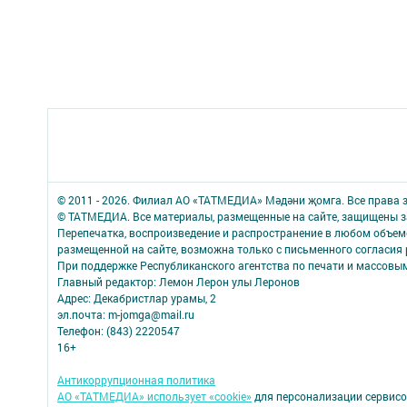
© 2011 - 2026. Филиал АО «ТАТМЕДИА» Мәдәни җомга. Все права
© ТАТМЕДИА. Все материалы, размещенные на сайте, защищены з
Перепечатка, воспроизведение и распространение в любом объе
размещенной на сайте, возможна только с письменного согласия 
При поддержке Республиканского агентства по печати и массов
Главный редактор: Лемон Лерон улы Леронов
Адрес: Декабристлар урамы, 2
эл.почта: m-jomga@mail.ru
Телефон: (843) 2220547
16+
Антикоррупционная политика
АО «ТАТМЕДИА» использует «cookie»
для персонализации сервисо