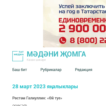
МӘДӘНИ ҖОМГА
Казан шәһәре
Баш бит
Рубрикалар
Редакция
28 март 2023 яңалыклары
Рөстәм Галиуллин: «Өй туе»
(ХИКӘЯ)