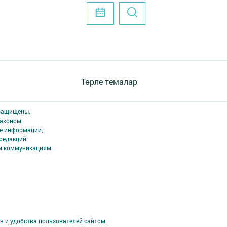
Төрле темалар
 защищены.
аконом.
ме информации,
редакций.
ым коммуникациям.
в и удобства пользователей сайтом.