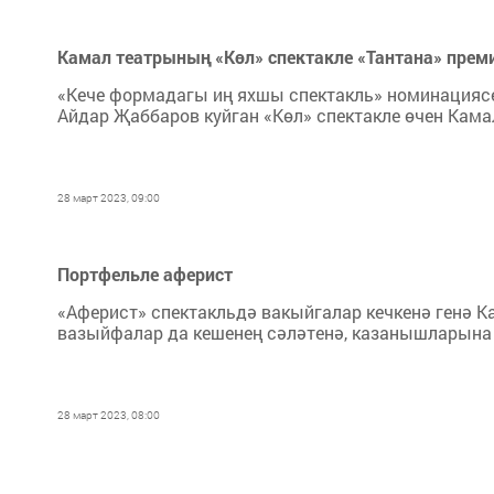
Камал театрының «Көл» спектакле «Тантана» прем
«Кече формадагы иң яхшы спектакль» номинацияс
Айдар Җаббаров куйган «Көл» спектакле өчен Кама
28 март 2023, 09:00
Портфельле аферист
«Аферист» спектакльдә вакыйгалар кечкенә генә 
вазыйфалар да кешенең сәләтенә, казанышларына к
28 март 2023, 08:00