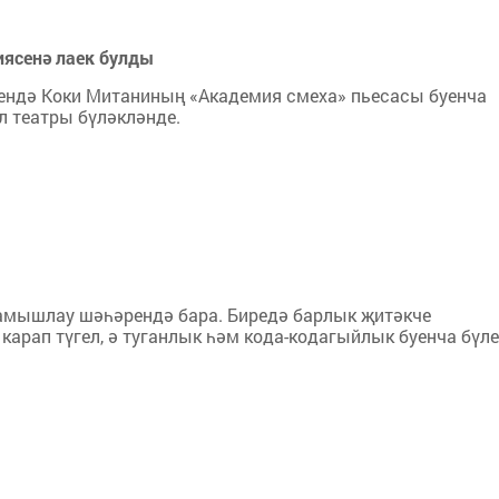
иясенә лаек булды
ендә Коки Митаниның «Академия смеха» пьесасы буенча
л театры бүләкләнде.
Камышлау шәһәрендә бара. Биредә барлык җитәкче
арап түгел, ә туганлык һәм кода-кодагыйлык буенча бүле