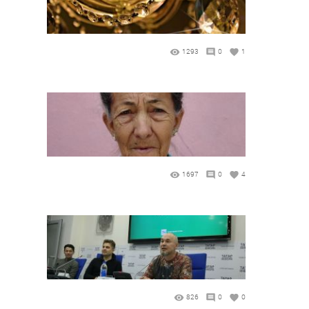
1293
0
1
1697
0
4
826
0
0