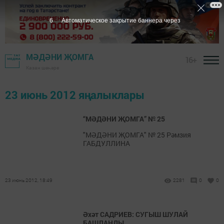
5
Автоматическое закрытие баннера через
МӘДӘНИ ҖОМГА
16+
Казан шәһәре
23 июнь 2012 яңалыклары
“МӘДӘНИ ҖОМГА” № 25
"МӘДӘНИ ҖОМГА" № 25 Рәмзия
ГАБДУЛЛИНА
23 июнь 2012, 18:49
2281
0
0
Әхәт САДРИЕВ: СУГЫШ ШУЛАЙ
БАШЛАНДЫ...