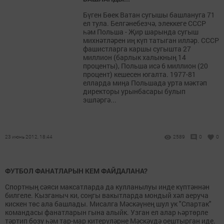
Бүген Бөек Ватан сугышы башлануга 71
ел тула. Белгәнебезчә, элеккеге СССР
һәм Польша - Җир шарында сугыш
михнәтләрен иң күп татыган илләр. СССР
фашистларга каршы сугышта 27
миллион (барлык халыкның 14
проценты), Польша исә 6 миллион (20
процент) кешесен югалта. 1977-81
елларда миңа Польшада урта мәктәп
директоры урынбасары булып
эшләргә...
23 июнь 2012, 18:44
2589
0
0
ФУТБОЛ ФАНАТЛАРЫН КЕМ ФАЙДАЛАНА?
Спортның сәяси максатларда да кулланылуы инде күптәннән
билгеле. Кызганыч ки, соңгы вакытларда мондый хәл аеруча
кискен төс ала башлады. Мисалга Мәскәүнең шул ук "Спартак"
командасы фанатларын гына алыйк. Узган ел алар һәртөрле
тәртип бозу һәм тар-мар китерүләрне Мәскәүдә оештырган иде.