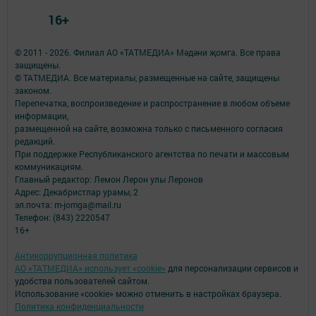
16+
© 2011 - 2026. Филиал АО «ТАТМЕДИА» Мәдәни җомга. Все права
защищены.
© ТАТМЕДИА. Все материалы, размещенные на сайте, защищены
законом.
Перепечатка, воспроизведение и распространение в любом объеме
информации,
размещенной на сайте, возможна только с письменного согласия
редакций.
При поддержке Республиканского агентства по печати и массовым
коммуникациям.
Главный редактор: Лемон Лерон улы Леронов
Адрес: Декабристлар урамы, 2
эл.почта: m-jomga@mail.ru
Телефон: (843) 2220547
16+
Антикоррупционная политика
АО «ТАТМЕДИА» использует «cookie»
для персонализации сервисов и
удобства пользователей сайтом.
Использование «cookie» можно отменить в настройках браузера.
Политика конфиденциальности