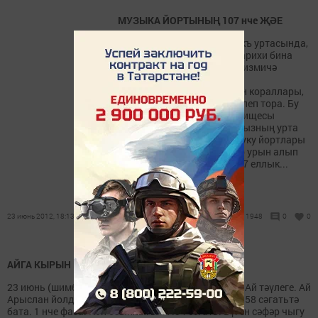
МУЗЫКА ЙОРТЫНЫҢ 107 нче ҖӘЕ
Башкалабыз Казанның нәкъ уртасында,
Жуковский урамындагы тарихи бина
яныннан узганда үзең дә сизмичә
тукталып каласың. Аның
тәрәзәләреннән музыка уен кораллары,
җырчылар тавышы ишетелеп тора. Бу
йортта Казан музыка училищесы
урнашкан. Ул республикабызның урта
махсус белем бирә торган уку йортлары
арасында үзенә аерым бер урын алып
тора. Беренчедән, аның 107 еллык...
23 июнь 2012, 18:13
1948
0
0
АЙГА КЫРЫН КАРАМА
23 июнь (шимбә). Шәгъбән аеның 4 нче көне. 5 нче Ай тәүлеге. Ай
Арыслан йолдызлыгында, 8.19 сәгатьтә калка, 22.58 сәгатьтә
бата. 1 нче фаза. Көн озынлыгы 17.34 сәгать. Бүген сәфәр чыгу