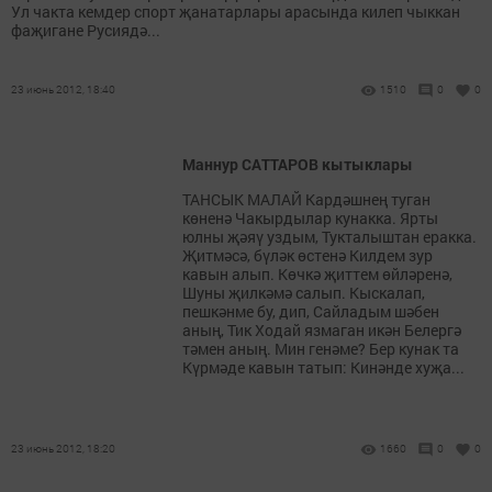
Ул чакта кемдер спорт җанатарлары арасында килеп чыккан
фаҗигане Русиядә...
23 июнь 2012, 18:40
1510
0
0
Маннур САТТАРОВ кытыклары
ТАНСЫК МАЛАЙ Кардәшнең туган
көненә Чакырдылар кунакка. Ярты
юлны җәяү уздым, Тукталыштан еракка.
Җитмәсә, бүләк өстенә Килдем зур
кавын алып. Көчкә җиттем өйләренә,
Шуны җилкәмә салып. Кыскалап,
пешкәнме бу, дип, Сайладым шәбен
аның, Тик Ходай язмаган икән Белергә
тәмен аның. Мин генәме? Бер кунак та
Күрмәде кавын татып: Кинәнде хуҗа...
23 июнь 2012, 18:20
1660
0
0