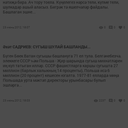
нәтиҗә бирә. Ач тору тоела. Күңелегез нәрсә тели, күпме тели,
шулкадәр ашый аласыз. Бигрәк тә яшелчәләр файдалы.
Башлаган эшне...
23 июнь 2012, 18:07
0
0
0
Әхәт САДРИЕВ: СУГЫШ ШУЛАЙ БАШЛАНДЫ...
Бүген Бөек Ватан сугышы башлануга 71 ел тула. Белгәнебезчә,
элеккеге СССР һәм Польша - Җир шарында сугыш михнәтләрен
иң күп татыган илләр. СССР фашистларга каршы сугышта 27
миллион (барлык халыкның 14 проценты), Польша исә 6
миллион (20 процент) кешесен югалта. 1977-81 елларда миңа
Польшада урта мәктәп директоры урынбасары булып
эшләргә...
23 июнь 2012, 18:03
2237
0
0