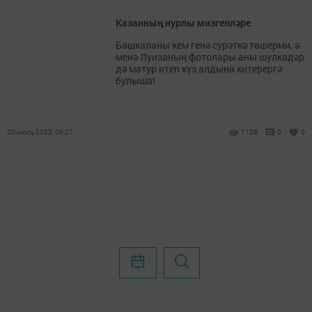
Казанның нурлы мизгелләре
Башкаланы кем генә сурәткә төшерми, ә
менә Луизаның фотолары аны шулкадәр
дә матур итеп күз алдына китерергә
булыша!
20 июль 2022, 06:21
1105
0
0