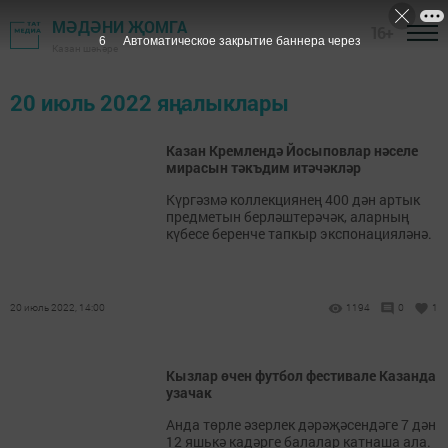
МӘДӘНИ ҖОМГА
16+
6
Автоматическое закрытие баннера через
Казан шәһәре
20 июль 2022 яңалыклары
Казан Кремлендә Йосыповлар нәселе
мирасын тәкъдим итәчәкләр
Күргәзмә коллекциянең 400 дән артык
предметын берләштерәчәк, аларның
күбесе беренче тапкыр экспонацияләнә.
20 июль 2022, 14:00
1194
0
1
Кызлар өчен футбол фестивале Казанда
узачак
Анда төрле әзерлек дәрәҗәсендәге 7 дән
12 яшькә кадәрге балалар катнаша ала.