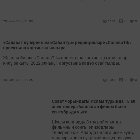
20 июль 2022, 13:00
1101
0
0
«Салават күпере» һәм «Сабантуй» редакцияләре «СалаваTik»
проектына кастингка чакыра
Җырлы-биюле «СалаваTik» проектына кастингка гаризалар
килү вакыты 2022 елның 1 августына кадәр озайтылды.
20 июль 2022, 12:25
1361
0
0
Совет чорындагы Ислам турында 18 ел
элек төшерә башлаган фильм быел
сентябрьдә чыга
Шушы көннәрдә Әтнә районында
фильмның соңгы эпизодлары
төшереләчәк. Аларда балага исем кушу,
яшьләргә никах уку, мәеткә җеназа уку