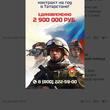
1 августтан Россиядә эшләүче һәм
эшләмәүче пенсионерларга түләүләр
индексацияләнәчәк. Якынча 7,3 млн
кешенең пенсиясе артачак.
20 июль 2022, 10:00
1247
0
0
Журналист Финзия Газизова:
Австралиядәге татарлар Тукай телендә
сөйләшә
«Австралиядә татарлар күп. Мин
күченгәндә 500-600 татар бар дип
әйтәләр иде, ул сан меңгә кадәр арткан
дип уйлыйм», - диде ул.
20 июль 2022, 09:00
1212
0
0