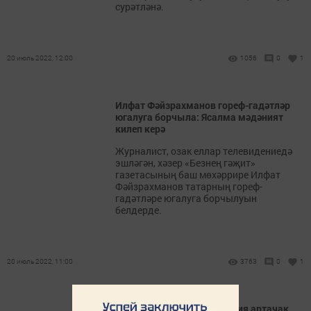
сурәтләнә.
20 июль 2022, 12:00
1056
0
1
Илфат Фәйзрахманов гореф-гадәтләр
югалуга борчыла: Ясалма мәдәният
килеп керә
Журналист, озак еллар телевидениедә
эшләгән, хәзер «Безнең гәҗит»
газетасының баш мөхәррире Илфат
Фәйзрахманов татарның гореф-
гадәтләре югалуга борчылуын
белдерде.
20 июль 2022, 11:00
3763
0
1
1 августтан Россиядә пенсия артачак