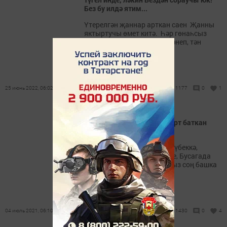
Без бу илдә ятим...
Үтерелгән җаннар арткан саен Җанны
яктыртучы өмет китә. Һәр гөнаһсыз
корбан өчен йөрәк Бәргәләнеп, тән
читлеген өтә.
25 июнь 2022, 06:02
1177
0
1
Фәнил ГЫЙЛӘҖЕВ: Шомырт баткан
мәлдә ак күбеккә...
Шомырт баткан мәлдә ак күбеккә,
Яшелләнгән чакта җир өсте, Бусагада
афәт көтәдер дип, Кайсыбыз соң башка
китерсен?!
04 июль 2021, 06:10
1430
0
4