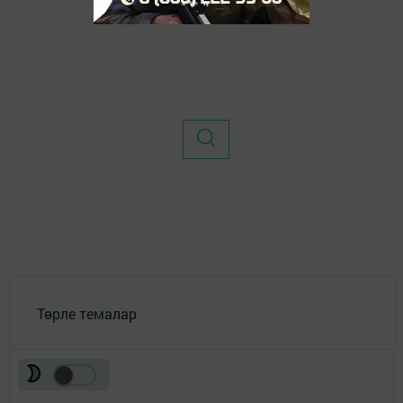
Төрле темалар