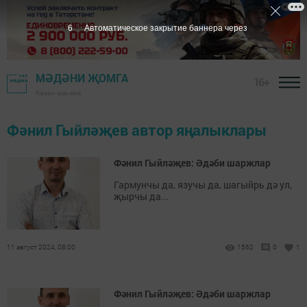
6
Автоматическое закрытие баннера через
МӘДӘНИ ҖОМГА
16+
Казан шәһәре
Фәнил Гыйләҗев автор яңалыклары
Фәнил Гыйләҗев: Әдәби шаржлар
Гармунчы да, язучы да, шагыйрь дә ул,
җырчы да...
11 август 2024, 08:00
1562
0
1
Фәнил Гыйләҗев: Әдәби шаржлар