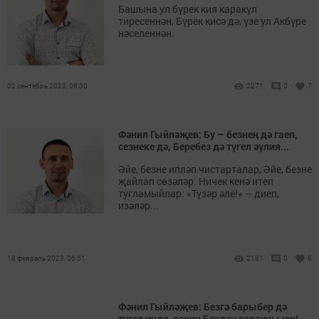
Башына ул бүрек кия каракүл
тиресеннән, Бүрек кисә дә, үзе ул Акбүре
нәселеннән.
02 сентябрь 2023, 08:30
2271
0
7
Фәнил Гыйләҗев: Бу – безнең дә гаеп,
сезнеке дә, Беребез дә түгел әүлия...
Әйе, безне ипләп чистарталар, Әйе, безне
җайлап сөзәләр. Ничек кенә итеп
тугламыйлар: «Түзәр әле!» – диеп,
изәләр...
18 февраль 2023, 06:51
2181
0
6
Фәнил Гыйләҗев: Безгә барыбер дә
түгел инде, ләкин Бездән сораучы юк!