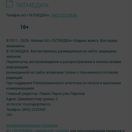
Телефон АО «ТАТМЕДИА»:
(843) 222 09 84
16+
© 2011 - 2026. Филиал АО «ТАТМЕДИА» Мәдәни җомга. Все права
защищены.
© ТАТМЕДИА. Все материалы, размещенные на сайте, защищены
законом.
Перепечатка, воспроизведение и распространение в любом объеме
информации,
размещенной на сайте, возможна только с письменного согласия
редакций.
При поддержке Республиканского агентства по печати и массовым
коммуникациям.
Главный редактор: Лемон Лерон улы Леронов
Адрес: Декабристлар урамы, 2
эл.почта: m-jomga@mail.ru
Телефон: (843) 2220547
16+
Антикоррупционная политика
АО «ТАТМЕДИА» использует «cookie»
для персонализации сервисов и