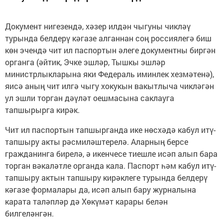
Документ нигезендә, хәзер илдән чыгуны чикләү
турында белдерү кәгазе алганнан соң россиялегә биш
көн эчендә чит ил паспортын әлеге документны биргән
органга (әйтик, Эчке эшләр, Тышкы эшләр
министрлыкларына яки Федераль иминлек хезмәтенә),
яисә аның чит илгә чыгу хокукын вакытлыча чикләгән
ул эшли торган дәүләт оешмасына саклауга
тапшырырга кирәк.
Чит ил паспортын тапшырганда ике нөсхәдә кабул итү-
тапшыру акты рәсмиләштерелә. Аларның берсе
гражданинга бирелә, ә икенчесе тиешле исәп алып бара
торган вәкаләтле органда кала. Паспорт һәм кабул итү-
тапшыру актын тапшыру кирәклеге турында белдерү
кәгазе формалары да, исәп алып бару журналына
карата таләпләр дә Хөкүмәт карары белән
билгеләнгән.