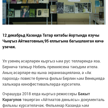
12 декабрьд Казанда Татар китабы йортында язучы
Чыңгыз Айтматовның 95 еллыгына багышланган кичә
узачак.
Ул үзенең әсәрләрен кыргыз һәм рус телләрендә яза.
Берничә тапкыр Нобель премиясенә тәкъдим ителә.
Аның әсәрләре еш кына экранизацияләнә, ә «Ак
пароход» повесте буенча фильм Берлин һәм Венециядә
халыкара кинофестивальләрдә күрсәтелә.
Очрашуда 2018 елда кыргыз режиссеры
Бакыт
Карагулов
төшергән «Айтматов дөньясы» документаль
фильмы күрсәтеләчәк. Фильмнар Казанда һәм