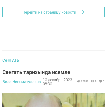
Перейти на страницу новости
СӘНГАТЬ
Сәнгать тарихында исемле
10 декабрь 2023 -
Зилә Нигъмәтуллина,
20239
0
1
08:30