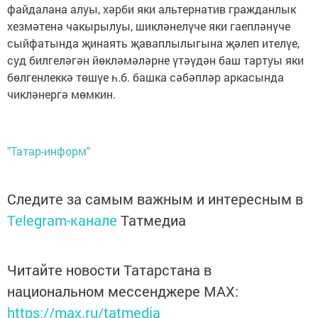
файдалана алуы, хәрби яки альтернатив гражданлык
хезмәтенә чакырылуы, шикләнелүче яки гаепләнүче
сыйфатында җинаять җаваплылыгына җәлеп ителүе,
суд билгеләгән йөкләмәләрне үтәүдән баш тартуы яки
бөлгенлеккә төшүе һ.б. башка сәбәпләр аркасында
чикләнергә мөмкин.
"Татар-информ"
Следите за самым важным и интересным в
Telegram-канале
Татмедиа
Читайте новости Татарстана в
национальном мессенджере MАХ:
https://max.ru/tatmedia