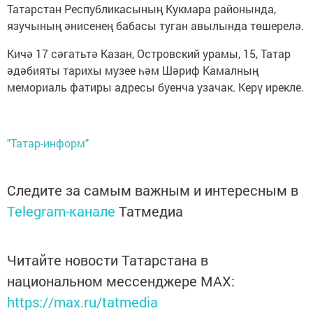
Татарстан Республикасының Кукмара районында,
язучының әнисенең бабасы туган авылында төшерелә.
Кичә 17 сәгатьтә Казан, Островский урамы, 15, Татар
әдәбияты тарихы музее һәм Шәриф Камалның
мемориаль фатиры адресы буенча узачак. Керү ирекле.
"Татар-информ"
Следите за самым важным и интересным в
Telegram-канале
Татмедиа
Читайте новости Татарстана в
национальном мессенджере MАХ:
https://max.ru/tatmedia