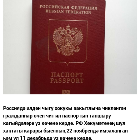
Россиядә илдән чыгу хокукы вакытлыча чикләнгән
гражданнар өчен чит ил паспортын тапшыру
кагыйдәләре үз көченә керде. РФ Хөкүмәтенең шул
хактагы карары быелның 22 ноябрендә имзаланган
һәм ул 11 декабрьдә үз көченә керде.