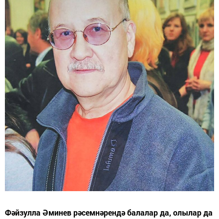
Фәйзулла Әминев рәсемнәрендә балалар да, олылар да