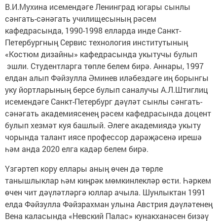
В.И.Мухина исемендәге Ленинград югары сынлы
сәнгать-сәнәгать училищесының рәсем
кафедрасында, 1990-1998 елларда инде Санкт-
Петербургның Сервис технология институтының
«Костюм дизайны» кафедрасында укытучы булып
эшли. Студентларга төпле белем бирә. Аннары, 1997
елдан алып Фәйзулла Әминев иләбездәге иң борынгы
уку йортларының берсе булып саналучы А.Л.Штиглиц
исемендәге Санкт-Петербург дәүләт сынлы сәнгать-
сәнәгать академиясенең рәсем кафедрасында доцент
булып хезмәт куя башлый. Әлеге академиядә укыту
чорында талант иясе профессор дәрәҗәсенә ирешә
һәм анда 2020 елга кадәр белем бирә.
Үзгәртеп кору еллары аның өчен дә төрле
танышлыклар һәм киңрәк мөмкинлекләр өсти. Һәркем
өчен чит дәүләтләргә юллар ачыла. Шунлыктан 1991
елда Фәйзулла Фәйзрахман улына Австрия дәүләтенең
Вена каласында «Невский Палас» кунакханәсен бизәү