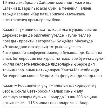
19 нчы декабрьдә «Сәйдәш» мәдәният үзәгендә
Евгений Шварц пьесасы буенча Фәнәвил Галиев
тәрҗемәсендә «Кар патшабикәсе» музыкаль
спектакленең премьерасы була.
Казанның милли сәясәт өлкәсендәге уңышлары ил
дәрәҗәсендә дә билгеләп үтелде. «Туган телләр
поезды» проекты авторлары бу җәйдә Мәскәүдә
«Этномәдәни секторның тотрыклы үсеше»
бөтенроссия конференциясендә бүләкләнде. Казанны
ачык бөтенроссия конкурсы нәтиҗәләре буенча дәүләт
милли сәясәте өлкәсендә лидерларның берсе дип
таныдылар, аның нәтиҗәләрен Ханты-Мансийскида
Бөтенроссия милли бердәмлек форумында ясадылар.
Казан – Россиянең иң күп милләтле шәһәрләренең
берсе. Соңгы бөтенроссия халык санын алу
мәгълүматлары буенча, шәһәрдә 1 млн 308 меңнән
артык кеше – 115 милләт вәкилләре яши. Алар