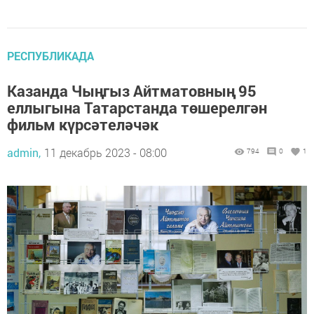
РЕСПУБЛИКАДА
Казанда Чыңгыз Айтматовның 95
еллыгына Татарстанда төшерелгән
фильм күрсәтеләчәк
admin,
11 декабрь 2023 - 08:00
794
0
1