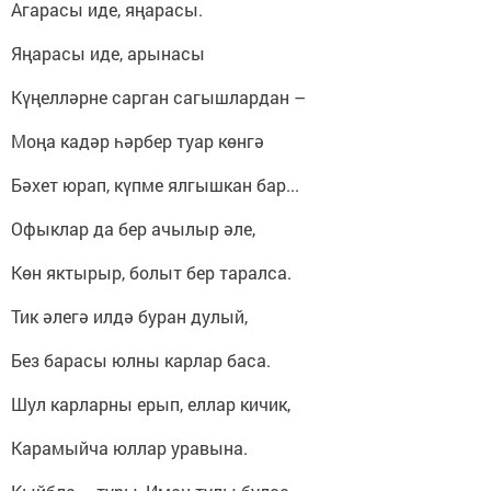
Агарасы иде, яңарасы.
Яңарасы иде, арынасы
Күңелләрне сарган сагышлардан –
Моңа кадәр һәрбер туар көнгә
Бәхет юрап, күпме ялгышкан бар...
Офыклар да бер ачылыр әле,
Көн яктырыр, болыт бер таралса.
Тик әлегә илдә буран дулый,
Без барасы юлны карлар баса.
Шул карларны ерып, еллар кичик,
Карамыйча юллар уравына.