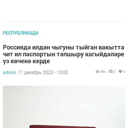
РЕСПУБЛИКАДА
Россиядә илдән чыгуны тыйган вакытта
чит ил паспортын тапшыру кагыйдәләре
үз көченә керде
admin,
11 декабрь 2023 - 10:00
864
0
0