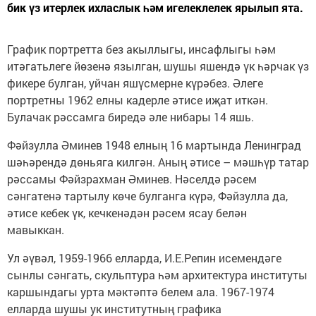
бик үз итерлек ихласлык һәм игелеклелек ярылып ята.
График портретта без акыллыгы, инсафлыгы һәм
итәгатьлеге йөзенә язылган, шушы яшендә үк һәрчак үз
фикере булган, уйчан яшүсмерне күрәбез. Әлеге
портретны 1962 елны кадерле әтисе иҗат иткән.
Булачак рәссамга биредә әле нибары 14 яшь.
Фәйзулла Әминев 1948 елның 16 мартында Ленинград
шәһәрендә дөньяга килгән. Аның әтисе – мәшһүр татар
рәссамы Фәйзрахман Әминев. Нәселдә рәсем
сәнгатенә тартылу көче булганга күрә, Фәйзулла да,
әтисе кебек үк, кечкенәдән рәсем ясау белән
мавыккан.
Ул әүвәл, 1959-1966 елларда, И.Е.Репин исемендәге
сынлы сәнгать, скульптура һәм архитектура институты
каршындагы урта мәктәптә белем ала. 1967-1974
елларда шушы ук институтның графика