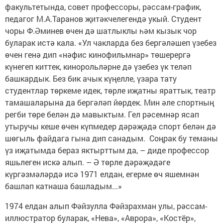
факультетында, совет профессоры, рәссам-график,
педагог М.А.Таранов җитәкчелегендә укый. Студент
чоры Ф.Әминев өчен дә шатлыклы һәм кызык чор
буларак истә кала. «Ул чакларда без бергәләшеп үзебез
өчен генә дип «нәфис кинофильмнар» төшерергә
күнегеп киттек, кинорольләрне дә үзебез үк теләп
башкардык. Без бик ачык күңелле, үзара тату
студентлар төркеме идек, төрле иҗатны яраттык, театр
тамашаларына да бергәләп йөрдек. Мин әле спортның
регби төре белән дә мавыктым. Гел рәсемнәр ясап
утыручы кеше өчен күпмедер дәрәҗәдә спорт белән дә
шөгыль файдага гына дип санадым. Соңрак бу теманы
үз иҗатымда бераз яктырттым да, – диде профессор
яшьлеген искә алып. – Ә төрле дәрәҗәдәге
күргәзмәләрдә исә 1971 елдан, егерме өч яшемнән
башлап катнаша башладым...»
1974 елдан алып Фәйзулла Фәйзрахман улы, рәссам-
иллюстратор буларак, «Нева», «Аврора», «Костёр»,