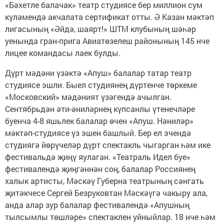
«Бәхетле балачак» театр студиясе бер миллион сум
күләмендә акчалата сертификат отты. Ә Казан мәктәп
лигасының «Әйдә, шаярт!» ШТМ клубының шәһәр
уенында гран-прига Авиатөзелеш районының 145 нче
лицее командасы лаек булды.
Дүрт мәдәни үзәктә «Апуш» балалар татар театр
студиясе эшли. Быел студиянең дүртенче төркеме
«Московский» мәдәният үзәгендә ачылган.
Сентябрьдән әти-әниләрнең күпсанлы үтенечләре
буенча 4-8 яшьлек балалар өчен «Апуш. Нәниләр»
мәктәп-студиясе үз эшен башлый. Бер ел эчендә
студиягә йөрүчеләр дүрт спектакль чыгарган һәм ике
фестивальдә җиңү яулаган. «Театраль Идел буе»
фестивалендә җиңгәннән соң, балалар Россиянең
халык артисты, Мәскәү Губерна театрының сәнгать
җитәкчесе Сергей Безруковтан Мәскәүгә чакыру ала,
анда алар зур балалар фестивалендә «Апушның
тылсымлы төшләре» спектаклен уйныйлар. 18 нче һәм