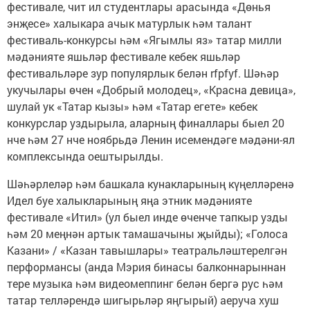
фестивале, чит ил студентлары арасында «Дөнья
энҗесе» халыкара ачык матурлык һәм талант
фестиваль-конкурсы һәм «Ягымлы яз» татар милли
мәдәнияте яшьләр фестивале кебек яшьләр
фестивальләре зур популярлык белән rfpfyf. Шәһәр
укучылары өчен «Добрый молодец», «Красна девица»,
шулай ук «Татар кызы» һәм «Татар егете» кебек
конкурслар уздырыла, аларның финаллары быел 20
нче һәм 27 нче ноябрьдә Ленин исемендәге мәдәни-ял
комплексында оештырылды.
Шәһәрлеләр һәм башкала кунакларының күңелләренә
Идел буе халыкларының яңа этник мәдәнияте
фестивале «Итил» (ул быел инде өченче тапкыр узды
һәм 20 меңнән артык тамашачыны җыйды); «Голоса
Казани» / «Казан тавышлары» театральләштерелгән
перформансы (анда Мэрия бинасы балконнарыннан
тере музыка һәм видеомеппинг белән бергә рус һәм
татар телләрендә шигырьләр яңгырый) аеруча хуш