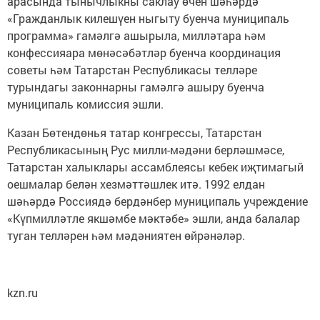
арасында тынычлыкны саклау өчен шәһәрдә
«Гражданлык килешүен ныгыту буенча муниципаль
программа» гамәлгә ашырыла, милләтара һәм
конфессияара мөнәсәбәтләр буенча координация
советы һәм Татарстан Республикасы телләре
турындагы законнарны гамәлгә ашыру буенча
муниципаль комиссия эшли.
Казан Бөтендөнья татар конгрессы, Татарстан
Республикасының Рус милли-мәдәни берләшмәсе,
Татарстан халыклары ассамблеясы кебек иҗтимагый
оешмалар белән хезмәттәшлек итә. 1992 елдан
шәһәрдә Россиядә бердәнбер муниципаль учреждение
«Күпмилләтле якшәмбе мәктәбе» эшли, анда балалар
туган телләрен һәм мәдәниятен өйрәнәләр.
kzn.ru