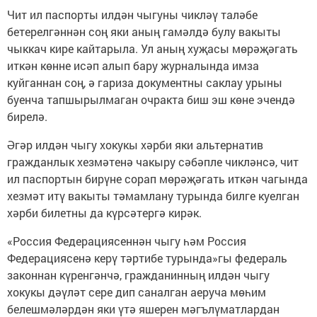
Чит ил паспорты илдән чыгуны чикләү таләбе
бетерелгәннән соң яки аның гамәлдә булу вакыты
чыккач кире кайтарыла. Ул аның хуҗасы мөрәҗәгать
иткән көнне исәп алып бару журналында имза
куйганнан соң, ә гариза документны саклау урыны
буенча тапшырылмаган очракта биш эш көне эчендә
бирелә.
Әгәр илдән чыгу хокукы хәрби яки альтернатив
гражданлык хезмәтенә чакыру сәбәпле чикләнсә, чит
ил паспортын бирүне сорап мөрәҗәгать иткән чагында
хезмәт итү вакыты тәмамлану турында билге куелган
хәрби билетны да күрсәтергә кирәк.
«Россия Федерациясеннән чыгу һәм Россия
Федерациясенә керү тәртибе турында»гы федераль
законнан күренгәнчә, гражданинның илдән чыгу
хокукы дәүләт сере дип саналган аеруча мөһим
белешмәләрдән яки үтә яшерен мәгълүматлардан