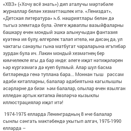
«ХВЗ» («Хочу всё знать») дип аталучы мәртәбәле
журналлар белән хезмәттәшлек итә. «Лениздат»,
«Детская литература» һ.б. нәшриятлары белән дә
тыгыз элемтәдә була. Әлеге җаваплы вазыйфаларны
башкару өчен мондый эшкә алынучыдан фантазия
куәтенә ия булу, өлгерлек таләп ителә, ни дисәң дә, ул
чактагы санаулы гына матбугат чараларына игътибар
зурдан була ич. Ләкин мондый хезмәтнең бер
кимчелекле ягы да бар инде: әлеге иҗат нәтиҗәләрен
һәр күргәзмәгә дә куеп булмый. Алар шул басма
битләрендә генә туплана бара... Моннан тыш рәссам
әдәби китапларны, балалар әдәбиятына кагылышлы
әсәрләрне дә бизи һәм балалар, олылар өчен язылган
илледән артык китапка йөзләрчә кызык­лы
иллюстрацияләр иҗат итә!
1974-1975 елларда Ленинградның 8 нче балалар
сынлы сәнгать мәктәбендә укытып алгач, 1975-1990
елларда –