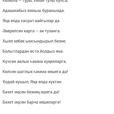
Кыйбла – туры, Иман тулы булса,
Адашмабыз язмыш буранында.
Яңа елда хәсрәт-кайгылар да
Әверелсен карга – ак тузанга.
Хыял кебек ымсындырып безне,
Болытлардан өстә йолдыз яна.
Күчсен аклык һәммә күңелләргә,
Килсен шатлык һәммә кешегә дә!
Ходай кушып, Яңа елда күктән
Бәхет иңсен безнең ишегә дә!
Бәхет иңсен барча кешеләргә!