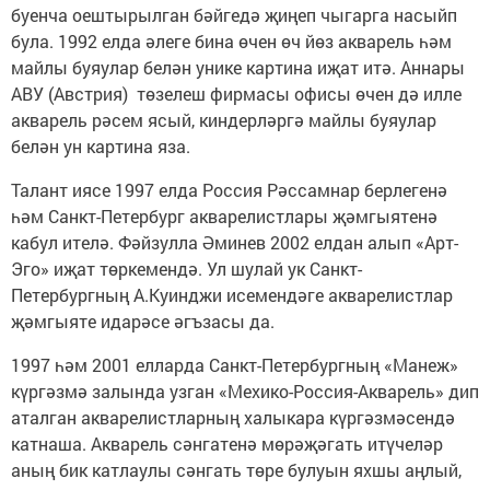
буенча оештырылган бәйгедә җиңеп чыгарга насыйп
була. 1992 елда әлеге бина өчен өч йөз акварель һәм
майлы буяулар белән унике картина иҗат итә. Аннары
АВУ (Австрия) төзелеш фирмасы офисы өчен дә илле
акварель рәсем ясый, киндерләргә майлы буяулар
белән ун картина яза.
Талант иясе 1997 елда Россия Рәссамнар берлегенә
һәм Санкт-Петербург акварелистлары җәмгыятенә
кабул ителә. Фәйзулла Әминев 2002 елдан алып «Арт-
Эго» иҗат төркемендә. Ул шулай ук Санкт-
Петербургның А.Куинджи исемендәге акварелистлар
җәмгыяте идарәсе әгъзасы да.
1997 һәм 2001 елларда Санкт-Петербургның «Манеж»
күргәзмә залында узган «Мехико-Россия-Акварель» дип
аталган акварелистларның халыкара күргәзмәсендә
катнаша. Акварель cәнгатенә мөрәҗәгать итүчеләр
аның бик катлау­лы сәнгать төре булуын яхшы аңлый,