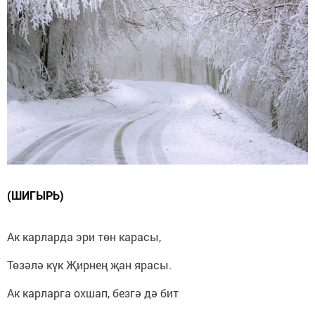
(ШИГЫРЬ)
Ак карларда эри төн карасы,
Төзәлә күк Җирнең җан ярасы.
Ак карларга охшап, безгә дә бит