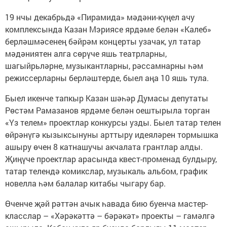
19 нчы декабрьдә «Пирамида» мәдәни-күңел ачу
комплексында Казан Мэриясе ярдәме белән «Калеб»
берләшмәсенең бәйрәм концерты узачак, ул татар
мәдәниятен алга сөрүче яшь театрларны,
шагыйрьләрне, музыкантларны, рәссамнарны һәм
режиссерларны берләштерде, быел аңа 10 яшь тула.
Быел икенче тапкыр Казан шәһәр Думасы депутаты
Рөстәм Рамазанов ярдәме белән оештырыла торган
«Үз телем» проектлар конкурсы узды. Быел татар телен
өйрәнүгә кызыксынуны арттыру идеяләрен тормышка
ашыру өчен 8 катнашучы акчалата грантлар алды.
Җиңүче проектлар арасында квест-променад булдыру,
татар телендә комикслар, музыкаль альбом, график
новелла һәм балалар китабы чыгару бар.
Өченче җәй рәттән ачык һавада бию буенча мастер-
класслар – «Хәрәкәттә – бәрәкәт» проекты – гамәлгә