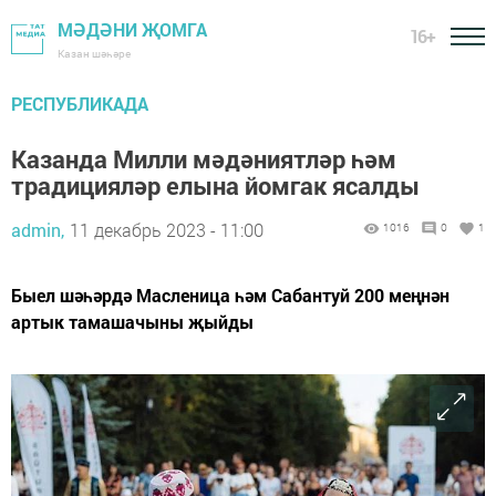
МӘДӘНИ ҖОМГА
16+
Казан шәһәре
РЕСПУБЛИКАДА
Казанда Милли мәдәниятләр һәм
традицияләр елына йомгак ясалды
admin,
11 декабрь 2023 - 11:00
1016
0
1
Быел шәһәрдә Масленица һәм Сабантуй 200 меңнән
артык тамашачыны җыйды