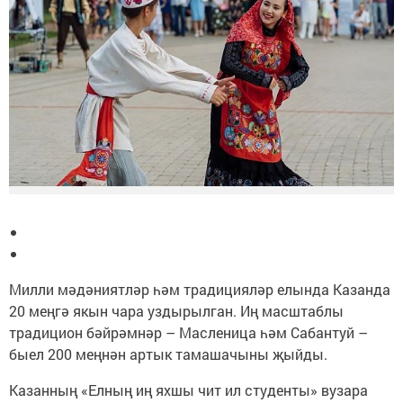
Милли мәдәниятләр һәм традицияләр елында Казанда
20 меңгә якын чара уздырылган. Иң масштаблы
традицион бәйрәмнәр – Масленица һәм Сабантуй –
быел 200 меңнән артык тамашачыны җыйды.
Казанның «Елның иң яхшы чит ил студенты» вузара