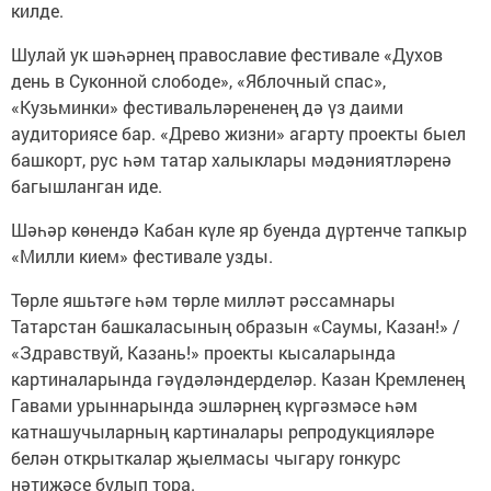
килде.
Шулай ук шәһәрнең православие фестивале «Духов
день в Суконной слободе», «Яблочный спас»,
«Кузьминки» фестивальләрененең дә үз даими
аудиториясе бар. «Древо жизни» агарту проекты быел
башкорт, рус һәм татар халыклары мәдәниятләренә
багышланган иде.
Шәһәр көнендә Кабан күле яр буенда дүртенче тапкыр
«Милли кием» фестивале узды.
Төрле яшьтәге һәм төрле милләт рәссамнары
Татарстан башкаласының образын «Саумы, Казан!» /
«Здравствуй, Казань!» проекты кысаларында
картиналарында гәүдәләндерделәр. Казан Кремленең
Гавами урыннарында эшләрнең күргәзмәсе һәм
катнашучыларның картиналары репродукцияләре
белән открыткалар җыелмасы чыгару rонкурс
нәтиҗәсе булып тора.