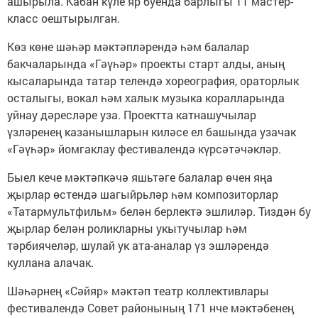
ашырыла. Кабан күле яр буенда барлыгы 11 мастер-
класс оештырылган.
Көз көне шәһәр мәктәпләрендә һәм балалар
бакчаларында «Гәүһәр» проекты старт алды, аның
кысаларында татар телендә хореография, ораторлык
осталыгы, вокал һәм халык музыка коралларында
уйнау дәресләре уза. Проектта катнашучылар
үзләренең казанышларын киләсе ел башында узачак
«Гәүһәр» йомгаклау фестивалендә күрсәтәчәкләр.
Быел кече мәктәпкәчә яшьтәге балалар өчен яңа
җырлар өстендә шагыйрьләр һәм композиторлар
«Татармультфильм» белән берлектә эшлиләр. Тиздән бу
җырлар белән роликларны укытучылар һәм
тәрбиячеләр, шулай ук ата-аналар үз эшләрендә
куллана алачак.
Шәһәрнең «Сәйяр» мәктәп театр коллективлары
фестивалендә Совет районының 171 нче мәктәбенең