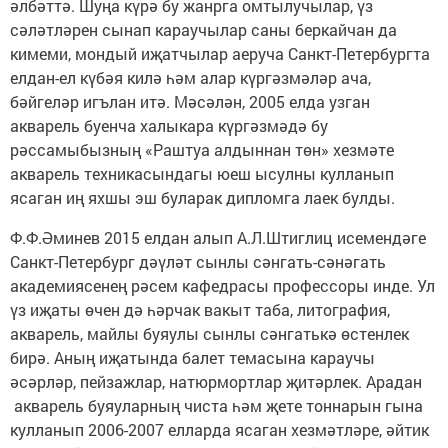
әлбәттә. Шуңа күрә бу жанрга омтылучылар, үз
сәләтләрен сынап караучылар саны беркайчан да
кимеми, мондый иҗатчылар аеруча Санкт-Петербургта
елдан-ел күбәя килә һәм алар күргәзмәләр ача,
бәйгеләр игълан итә. Мәсәлән, 2005 елда узган
акварель буенча халыкара күргәзмәдә бу
рәссамыбызның «Раштуа алдыннан төн» хезмәте
акварель техникасындагы юеш ысулны кулланып
ясаган иң яхшы эш буларак дипломга лаек булды.
Ф.Ф.Әминев 2015 елдан алып А.Л.Штиглиц исемендәге
Санкт-Петербург дәүләт сынлы сәнгать-сәнәгать
академиясенең рәсем кафедрасы профессоры инде. Ул
үз иҗаты өчен дә һәрчак вакыт таба, литография,
акварель, майлы буяулы сынлы сәнгатькә өстенлек
бирә. Аның иҗатында балет темасына караучы
әсәрләр, пейзажлар, натюрмортлар җитәрлек. Арадан
акварель буяуларның чиста һәм җете тоннарын гына
кулланып 2006-2007 елларда ясаган хезмәтләре, әйтик