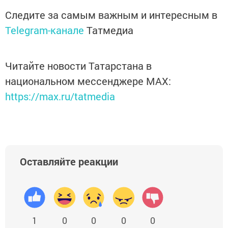
Следите за самым важным и интересным в
Telegram-канале
Татмедиа
Читайте новости Татарстана в
национальном мессенджере MАХ:
https://max.ru/tatmedia
Оставляйте реакции
1
0
0
0
0