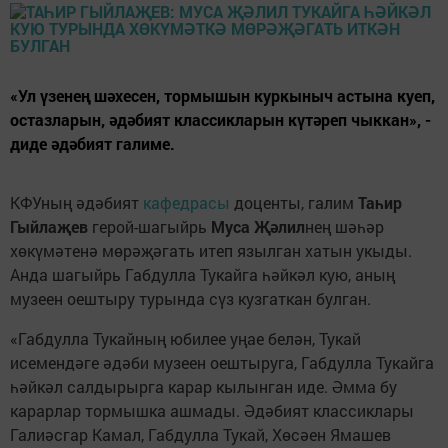
«Ул үзенең шәхесен, тормышын куркыныч астына куеп,
остазларын, әдәбият классикларын күтәреп чыккан», -
диде әдәбият галиме.
КФУның әдәбият
кафедрасы
доценты, галим
Таһир
Гыйлаҗев
герой-шагыйрь
Муса Җәлил
нең шәһәр
хөкүмәтенә мөрәҗәгать итеп язылган хатын укыды.
Анда шагыйрь Габдулла Тукайга һәйкәл кую, аның
музеен оештыру турында сүз кузгаткан булган.
«Габдулла Тукайның юбилее уңае белән, Тукай
исемендәге әдәби музеен оештыруга, Габдулла Тукайга
һәйкәл салдырырга карар кылынган иде. Әмма бу
карарлар тормышка ашмады. Әдәбият классиклары
Галиәсгар Камал, Габдулла Тукай, Хөсәен Ямашев