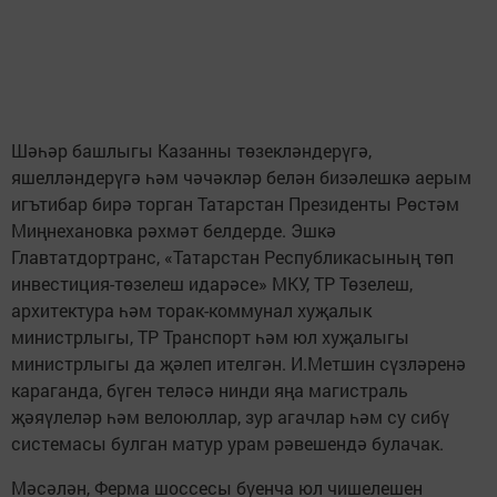
Шәһәр башлыгы Казанны төзекләндерүгә,
яшелләндерүгә һәм чәчәкләр белән бизәлешкә аерым
игътибар бирә торган Татарстан Президенты Рөстәм
Миңнехановка рәхмәт белдерде. Эшкә
Главтатдортранс, «Татарстан Республикасының төп
инвестиция-төзелеш идарәсе» МКУ, ТР Төзелеш,
архитектура һәм торак-коммунал хуҗалык
министрлыгы, ТР Транспорт һәм юл хуҗалыгы
министрлыгы да җәлеп ителгән. И.Метшин сүзләренә
караганда, бүген теләсә нинди яңа магистраль
җәяүлеләр һәм велоюллар, зур агачлар һәм су сибү
системасы булган матур урам рәвешендә булачак.
Мәсәлән, Ферма шоссесы буенча юл чишелешен