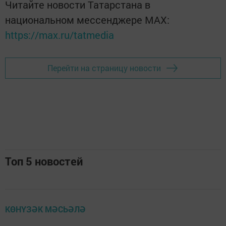
Читайте новости Татарстана в
национальном мессенджере MАХ:
https://max.ru/tatmedia
Перейти на страницу новости
Топ 5 новостей
КӨНҮЗӘК МӘСЬӘЛӘ