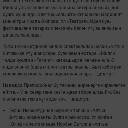
«Безнең театр экспертлары стандартлар буенча эшли.
Милли үзтәңгәллекне күз алдына китерә алмый», дип
сүзгә кушылды әлеге җыелышта катнашкан мәдәният
министры Ирада Әюпова. Ул «Театраль Идел буе»
фестиваленә татарча спектакль белән үтү кыенлыгын
да ассызыклады.
Туфан Имаметдинов милли спектакльләр белән «Алтын
битлек»кә үтү шанслары булмавын өстәде. «Милли
телдә куелган «Гамлет» катнашырга мөмкин әле. Ә
инде олонхо (саха милли театры жанры. Авт) кебегрәк
милли жанр килсә, аны аңламаячаклар», – диде ул.
Надежда Преподобная бу теманы өйрәнергә кирәклеген
әйтте. «Мин хәзер генә сезгә җавап бирә алмыйм. Сез
әһәмиятле тема күтәрдегез», – диде ул.
Туфан Имаметдинов берничә тапкыр «Алтын
битлек» номинанты булган режиссёр. Ул куйган
«Әлиф» спектаклендә Нурбәк Батулла «Алтын