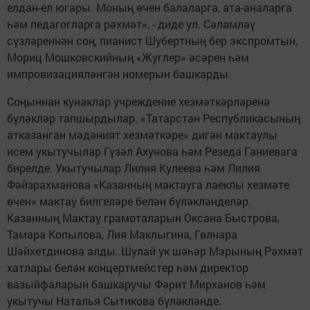
елдан-ел югары. Моның өчен балаларга, ата-аналарга
һәм педагогларга рәхмәт», - диде ул. Сәламләү
сүзләреннән соң, пианист Шубертның бер экспромтын,
Мориц Мошковскийның «Жуглер» әсәрен һәм
импровизацияләнгән номерын башкарды.
Соңыннан кунаклар учреждение хезмәткәрләренә
бүләкләр тапшырдылар. «Татарстан Республикасының
атказанган мәдәният хезмәткәре» дигән мактаулы
исем укытучылар Гүзәл Ахунова һәм Резеда Ганиевага
бирелде. Укытучылар Лилия Кулеева һәм Лилия
Фәйзрахманова «Казанның мактауга лаеклы хезмәте
өчен» мактау билгеләре белән бүләкләнделәр.
Казанның Мактау грамоталарын Оксана Быстрова,
Тамара Копылова, Лия Маклыгина, Гөлнара
Шәйхетдинова алды. Шулай ук шәһәр Мэрының Рәхмәт
хатлары белән концертмейстер һәм директор
вазыйфаларын башкаручы Фәрит Мирханов һәм
укытучы Наталья Сытикова бүләкләнде.