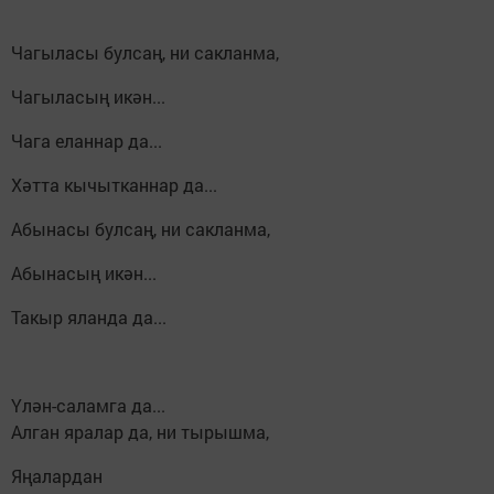
Чагыласы булсаң, ни сакланма,
Чагыласың икән...
Чага еланнар да...
Хәтта кычытканнар да...
Абынасы булсаң, ни сакланма,
Абынасың икән...
Такыр яланда да...
Үлән-саламга да...
Алган яралар да, ни тырышма,
Яңалардан