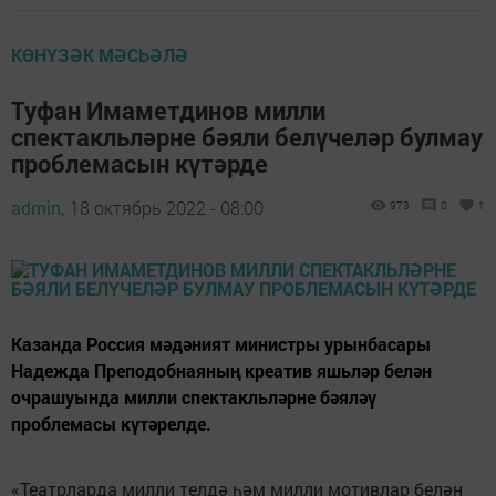
КӨНҮЗӘК МӘСЬӘЛӘ
Туфан Имаметдинов милли
спектакльләрне бәяли белүчеләр булмау
проблемасын күтәрде
admin,
18 октябрь 2022 - 08:00
973
0
1
Казанда Россия мәдәният министры урынбасары
Надежда Преподобнаяның креатив яшьләр белән
очрашуында милли спектакльләрне бәяләү
проблемасы күтәрелде.
«Театрларда милли телдә һәм милли мотивлар белән