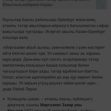
Язучылар Баулы районында Оренбург өлкәсенең
атаклы татар авылларын өйрәнүгә багышланган сәфәр
вакытында тукталды. Исергәп авылы Казан-Оренбург
юлында кала.
«Миргазиян абый зыялы, үзенчәлекле, сүзен кистереп
әйтә белгән шәхес иде. Ул һәвакыт акны ак, караны
кара диде. Дөньяны күп гизгәч, әсәрләрендә татар
милләтенең язмышын башка халыклар белән
чагыштырып бирә алды, татар әдәбиятын баетты.
Олпат, классик әдипләребез дә аңа зур хөрмәт белән
карады. Ул аерым утрау-дәүләт кебек шәхес иде», -
диде Ләбиб Лерон.
Күпкырлы шәхес – атаклы язучы, публицист,
диңгезче, сынчы
Миргазиян Закир улы
Юнысов
1927 елның 25 маенда Баулы районы