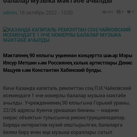
балалар музыка мәктәбе ачылды
admin,
18 октябрь 2022 - 10:00
622
0
0
Мәктәпнең 90 еллыгы уңаеннан концертта шәһәр Мэры
Илсур Метшин һәм Россиянең халык артистлары Денис
Мацуев һәм Константин Хабенский булды.
Кичә Казанда капиталь ремонттан соң П.И.Чайковский
исемендәге 1 нче номерлы балалар музыка мәктәбе
ачылды. Учреждениенең 90 еллыгына Горький урамы,
22/26 адресы буенча урнашкан бинаны – мәдәни
мирас объектын тулысынча реконструкцияләделәр.
Биредә интерактив музей оештырылган, балаларга
белем бирү өчен яңа музыка кораллары сатып