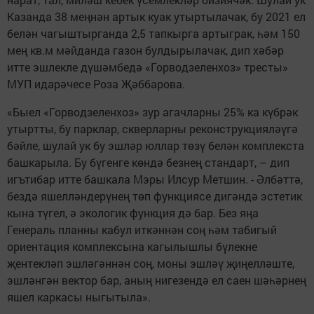
Казанда 38 меңнән артык куак утыртылачак, бу 2021 ел
белән чагыштырганда 2,5 тапкырга артыграк, һәм 150
мең кв.м мәйданда газон булдырылачак, дип хәбәр
итте эшлекле дүшәмбедә «Горводзеленхоз» тресты»
МУП идарәчесе Роза Җәббарова.
«Быел «Горводзеленхоз» зур агачларны 25% ка күбрәк
утыртты, бу парклар, скверларны реконструкцияләүгә
бәйле, шулай ук бу эшләр юллар төзү белән комплекста
башкарыла. Бу бүгенге көндә безнең стандарт, – дип
игътибар итте башкала Мэры Илсур Метшин. - Әлбәттә,
бездә яшелләндерүнең төп функциясе дигәндә эстетик
кына түгел, ә экологик функция дә бар. Без яңа
Генераль планны кабул иткәннән соң һәм табигый
ориентация комплексына кагылышлы бүлекне
җентекләп эшләгәннән соң, моны эшләү җиңелләште,
эшләнгән вектор бар, аның нигезендә ел саен шәһәрнең
яшел каркасы ныгытыла».