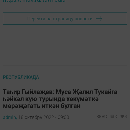
Перейти на страницу новости
РЕСПУБЛИКАДА
Таһир Гыйлаҗев: Муса Җәлил Тукайга
һәйкәл кую турында хөкүмәткә
мөрәҗәгать иткән булган
admin,
18 октябрь 2022 - 09:00
616
0
0