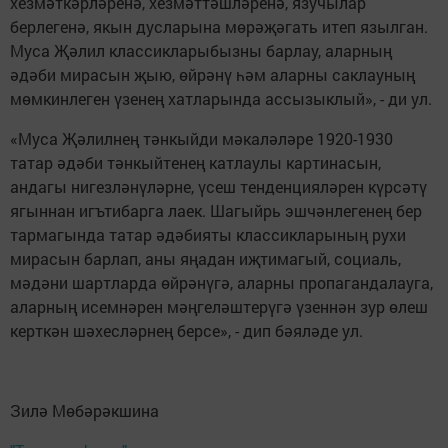
хезмәткәрләренә, хезмәттәшләренә, язучылар
берлегенә, якын дусларына мөрәҗәгать итеп язылган.
Муса Җәлил классикларыбызны барлау, аларның
әдәби мирасын җыю, өйрәнү һәм аларны саклауның
мөмкинлеген үзенең хатларында ассызыклый», - ди ул.
«Муса Җәлилнең тәнкыйди мәкаләләре 1920-1930
татар әдәби тәнкыйтенең катлаулы картинасын,
андагы нигезләнүләрне, үсеш тенденцияләрен күрсәтү
ягыннан игътибарга лаек. Шагыйрь эшчәнлегенең бер
тармагында татар әдәбияты классикларының рухи
мирасын барлап, аны яңадан иҗтимагый, социаль,
мәдәни шартларда өйрәнүгә, аларны пропагандалауга,
аларның исемнәрен мәңгеләштерүгә үзеннән зур өлеш
керткән шәхесләрнең берсе», - дип бәяләде ул.
Зилә Мөбәрәкшина