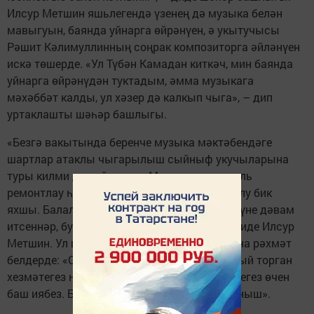
Илсур Метшин яшьлегендә үзенең дә музыка белән
мавыгуын, баянда уйнарга өйрәнүен, ә укытучысы
Рәшит Кәлимуллинның соңрак композиторга әйләнүен
искә төшерде. «Ул Түбән Камадан киткәч, мин баянда
уйнарга өйрәнүдән туктадым, әмма музыкага
мәхәббәт калды, ул хәзер дә калкып чыга», – дип
уртаклашты шәһәр башлыгы.
«Безгә вакытында беренче музыка мәктәбендәге
шартлар атаклы чыгарылыш сыйныф укучыларына
туры килми дип әйттеләр. Мәктәпне капиталь
ремонтлау һәм яңа инструментлар сатып алу бик
яхшы. Балалар үз сәләтләре белән сөендерүне дәвам
итсеннәр, бу безнең өчен зур горурлык», – диде Илсур
Метшин. Ул шулай ук мәктәп укытучыларына рәхмәт
белдерде: «Сезнең алда күп тырышлык сорый торган
хезмәтегез һәм балаларга булган мәхәббәтегез өчен
баш иябез. Безнең талантлар – сезнең казаныш».