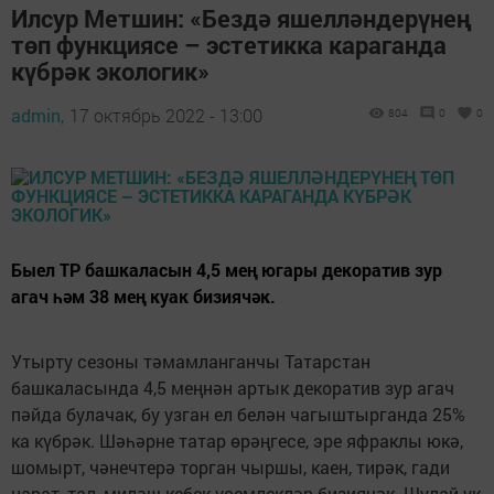
Илсур Метшин: «Бездә яшелләндерүнең
төп функциясе – эстетикка караганда
күбрәк экологик»
admin,
17 октябрь 2022 - 13:00
804
0
0
Быел ТР башкаласын 4,5 мең югары декоратив зур
агач һәм 38 мең куак бизиячәк.
Утырту сезоны тәмамланганчы Татарстан
башкаласында 4,5 меңнән артык декоратив зур агач
пәйда булачак, бу узган ел белән чагыштырганда 25%
ка күбрәк. Шәһәрне татар өрәңгесе, эре яфраклы юкә,
шомырт, чәнечтерә торган чыршы, каен, тирәк, гади
нарат, тал, миләш кебек үсемлекләр бизиячәк. Шулай ук