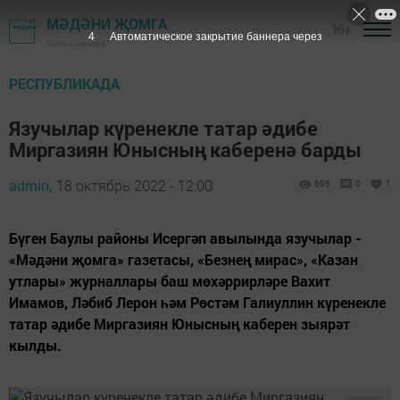
МӘДӘНИ ҖОМГА
16+
3
Автоматическое закрытие баннера через
Казан шәһәре
РЕСПУБЛИКАДА
Язучылар күренекле татар әдибе
Миргазиян Юнысның каберенә барды
admin,
18 октябрь 2022 - 12:00
696
0
1
Бүген Баулы районы Исергәп авылында язучылар -
«Мәдәни җомга» газетасы, «Безнең мирас», «Казан
утлары» журналлары баш мөхәррирләре Вахит
Имамов, Ләбиб Лерон һәм Рөстәм Галиуллин күренекле
татар әдибе Миргазиян Юнысның каберен зыярәт
кылды.