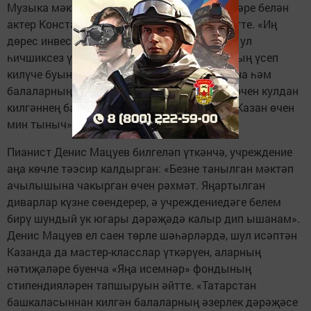
Музыка мәктәбе коллективына котлау сүзләре белән
актер Константин Хабенский мөрәҗәгать итте. «Иң
дөрес инвестиция – балаларга инвестиция, ул
һичшиксез үзен аклаяак. Мин Казан Мэрының үсеп
килүче буынны тәрбияләүне күзәтеп торуына һәм
балаларның игътибар җитмәвен сизмәсен өчен кулдан
килгәннең барысын да эшләвенә шатмын. Казан өчен
мин тыныч», - диде ул.
Пианист Денис Мацуев билгеләп үткәнчә, учреждение
аңа көчле тәэсир калдырган: «Безне танылган мәктәп
ачылышына чакырган өчен рәхмәт. Яңартылган
диварлар күзне сөендерер, ә учреждениедәге белем
бирү шундый ук югары дәрәҗәдә калыр дип ышанам».
Денис Мацуев ел саен төрле шәһәрләрдә, шул исәптән
Казанда да мастер-класслар үткәрүен, аларның
нәтиҗәләре буенча «Яңа исемнәр» фондының
стипендияләрен тапшыруын әйтте. «Татарстан
башкаласыннан килгән балаларның әзерлек дәрәҗәсе