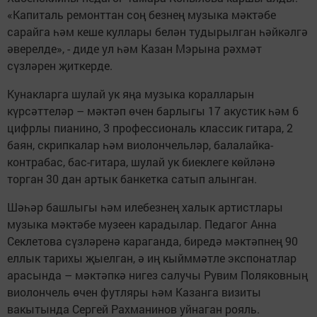
«Капиталь ремонттан соң безнең музыка мәктәбе
сарайга һәм кеше куллары белән тудырылган һәйкәлгә
әверелде», - диде ул һәм Казан Мэрына рәхмәт
сүзләрен җиткерде.
Кунакларга шулай ук яңа музыка коралларын
күрсәттеләр – мәктәп өчен барлыгы 17 акустик һәм 6
цифрлы пианино, 3 профессиональ классик гитара, 2
баян, скрипкалар һәм виолончельләр, балалайка-
контрабас, бас-гитара, шулай ук биеклеге көйләнә
торган 30 дан артык банкетка сатып алынган.
Шәһәр башлыгы һәм илебезнең халык артистлары
музыка мәктәбе музеен карадылар. Педагог Анна
Секлетова сүзләренә караганда, биредә мәктәпнең 90
еллык тарихы җыелган, ә иң кыйммәтле экспонатлар
арасында – мәктәпкә нигез салучы Рувим Поляковның
виолончель өчен футляры һәм Казанга визиты
вакытында Сергей Рахманинов уйнаган рояль.