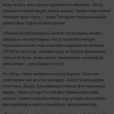
әсәр чыкса, аны шушы тирәлектәге кешеләр - театр
тәнкыйтьчеләре дөрес бәяли алмый. Чөнки алар милли
темадан ерак тора», – диде Тинчурин театрының баш
режиссёры Туфан Имаметдинов.
«Милли республикадагы милли театрларны бәяли
алырлык экспертларны, театр тәнкыйтьчеләре
барлыкка килсен өчен нишләргә кирәклеген белмим.
ГИТИСта укытсак, нигезенә шул ук Европа фикерләве
салынган була. Алар милли тематиканы анализлый
алмыйлар», - дип дәвам итте ул.
Ул «Моң» театр мәйданчыгында барган «Сак-сок»
спектаклен мисал итеп китерде. «Әлеге хореографик
спектакль Диана Вишневаның Context фестивалендә
җиңде. Ләкин ул зур Россия фестивальләргә керә
алмый. Чөнки тәнкыйтьчеләр аны үзләре укытылган
критерийларга кертә алмыйлар», диде режиссёр.