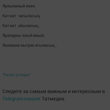
Ярлыкамый икән:
Кат-кат чагыласың,
Кат-кат абынасың...
Яраларны ялый-ямый,
Яшәешкә ныграк ягыласың...
"Казан утлары"
Следите за самым важным и интересным в
Telegram-канале
Татмедиа