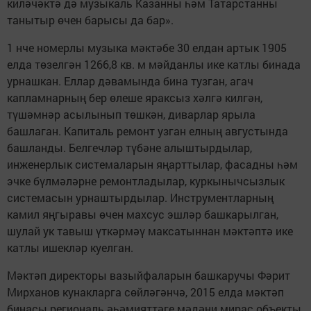
киләчәктә дә музыкаль Казанны һәм Татарстанны
танытыр өчен барысы да бар».
1 нче номерлы музыка мәктәбе 30 елдан артык 1905
елда төзелгән 1266,8 кв. м мәйданлы ике катлы бинада
урнашкан. Еллар дәвамында бина тузган, агач
капламнарның бер өлеше яраксыз хәлгә килгән,
түшәмнәр асылынып төшкән, диварлар ярыла
башлаган. Капиталь ремонт узган елның августында
башланды. Белгечләр түбәне алыштырдылар,
инженерлык системаларын яңарттылар, фасадны һәм
эчке бүлмәләрне ремонтладылар, куркынычсызлык
системасын урнаштырдылар. Инструментларның
камил яңгыравы өчен махсус эшләр башкарылган,
шулай ук тавыш үткәрмәү максатыннан мәктәптә ике
катлы ишекләр куелган.
Мәктәп директоры вазыйфаларын башкаручы Фәрит
Мирханов кунакларга сөйләгәнчә, 2015 елда мәктәп
бинасы региональ әһәмияттәге мәдәни мирас объекты