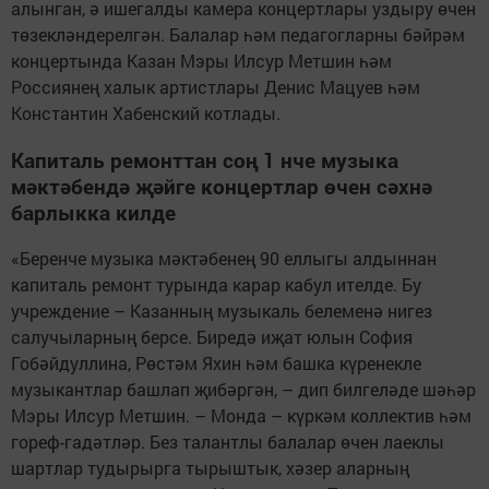
алынган, ә ишегалды камера концертлары уздыру өчен
төзекләндерелгән. Балалар һәм педагогларны бәйрәм
концертында Казан Мэры Илсур Метшин һәм
Россиянең халык артистлары Денис Мацуев һәм
Константин Хабенский котлады.
Капиталь ремонттан соң 1 нче музыка
мәктәбендә җәйге концертлар өчен сәхнә
барлыкка килде
«Беренче музыка мәктәбенең 90 еллыгы алдыннан
капиталь ремонт турында карар кабул ителде. Бу
учреждение – Казанның музыкаль белеменә нигез
салучыларның берсе. Биредә иҗат юлын София
Гобәйдуллина, Рөстәм Яхин һәм башка күренекле
музыкантлар башлап җибәргән, – дип билгеләде шәһәр
Мэры Илсур Метшин. – Монда – күркәм коллектив һәм
гореф-гадәтләр. Без талантлы балалар өчен лаеклы
шартлар тудырырга тырыштык, хәзер аларның