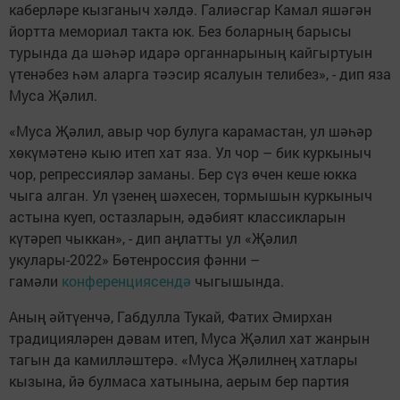
каберләре кызганыч хәлдә. Галиәсгар Камал яшәгән
йортта мемориал такта юк. Без боларның барысы
турында да шәһәр идарә органнарының кайгыртуын
үтенәбез һәм аларга тәэсир ясалуын телибез», - дип яза
Муса Җәлил.
«Муса Җәлил, авыр чор булуга карамастан, ул шәһәр
хөкүмәтенә кыю итеп хат яза. Ул чор – бик куркыныч
чор, репрессияләр заманы. Бер сүз өчен кеше юкка
чыга алган. Ул үзенең шәхесен, тормышын куркыныч
астына куеп, остазларын, әдәбият классикларын
күтәреп чыккан», - дип аңлатты ул «Җәлил
укулары-2022» Бөтенроссия фәнни –
гамәли
конференциясендә
чыгышында.
Аның әйтүенчә, Габдулла Тукай, Фатих Әмирхан
традицияләрен дәвам итеп, Муса Җәлил хат жанрын
тагын да камилләштерә. «Муса Җәлилнең хатлары
кызына, йә булмаса хатынына, аерым бер партия