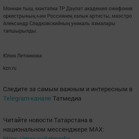
Моннан тыш, мәктәпкә ТР Дәүләт академия симфоник
оркестрының һәм Россиянең халык артисты, маэстро
Александр Сладковскийның уникаль язмалары
тапшырылды.
Юлия Летникова
kzn.ru
Следите за самым важным и интересным в
Telegram-канале
Татмедиа
Читайте новости Татарстана в
национальном мессенджере MАХ:
https://max.ru/tatmedia