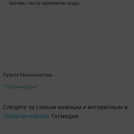
битлек» театр премиясен алды.
Рузилә Мөхәммәтова
"Татар-информ"
Следите за самым важным и интересным в
Telegram-канале
Татмедиа