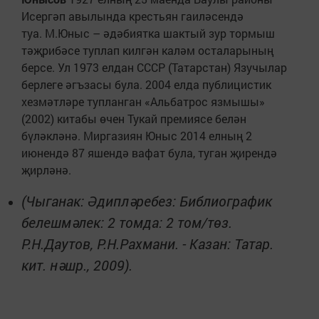
Исергәп авылында крестьян гаиләсендә
туа. М.Юныс – әдәбиятка шактый зур тормыш
тәҗрибәсе туплап килгән каләм осталарының
берсе. Ул 1973 елдан СССР (Татарстан) Язучылар
берлеге әгъзасы була. 2004 елда публицистик
хезмәтләре тупланган «Альбатрос язмышы»
(2002) китабы өчен Тукай премиясе белән
бүләкләнә. Миргазиян Юныс 2014 елның 2
июнендә 87 яшендә вафат була, туган җирендә
җирләнә.
(Чыганак: Әдипләребез: Библиографик
белешмәлек: 2 томда: 2 том/төз.
Р.Н.Даутов, Р.Н.Рахмани. - Казан: Татар.
кит. нәшр., 2009).