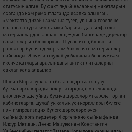
статусын алган. Бу факт яңа биналарның макетларын
ясаганда һәм ремонтлаганда исәпкә алынган.
«Мәктәптә дизайн заманча түгел, ул бина төзелеше
елларына туры килә, әмма барысы да сыйфатлы
материаллардан эшләнгән», – дип билгеләде директор
вазифаларын башкаручы. Шулай итеп, борынгы
рәсемнәр буенча декор һәм бизәү өчен материаллар
сайланды. Эшчеләр шулай ук бинаның беренче һәм
икенче катлары арасындагы антик плиткаларны
саклап кала алдылар.
Шәһәр Мэры кунаклар белән яңартылган уку
бүлмәләрен карады. Алар гитарада, фортепианода,
виолончельдә уйнау буенча дәресләр үткәрелә торган
кабинетларга, шулай ук халык уен кораллары бүлеге
һәм импровизация бүлеге дәресләре өчен
сыйныфларга керделәр. Фортепиано сыйныфында
Илсур Метшин, Денис Мацуев һәм Константин
Хабенскийны педагог Тамара Копылова каршы алды.