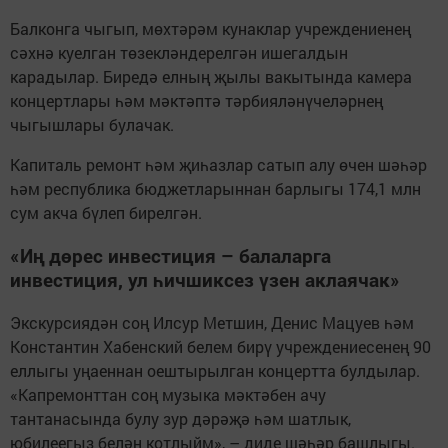
Балконга чыгып, мөхтәрәм кунаклар учреждениенең
сәхнә куелган төзекләндерелгән ишегалдын
карадылар. Биредә елның җылы вакытында камера
концертлары һәм мәктәптә тәрбияләнүчеләрнең
чыгышлары булачак.
Капиталь ремонт һәм җиһазлар сатып алу өчен шәһәр
һәм республика бюджетларыннан барлыгы 174,1 млн
сум акча бүлеп бирелгән.
«Иң дөрес инвестиция – балаларга
инвестиция, ул һичшиксез үзен аклаячак»
Экскурсиядән соң Илсур Метшин, Денис Мацуев һәм
Константин Хабенский белем бирү учреждениесенең 90
еллыгы уңаеннан оештырылган концертта булдылар.
«Капремонттан соң музыка мәктәбен ачу
тантанасында булу зур дәрәҗә һәм шатлык,
юбилеегыз белән котлыйм», – диде шәһәр башлыгы.