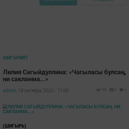
ШИГЪРИЯТ
Лилия Сәгыйдуллина: «Чагыласы булсаң,
ни сакланма...»
admin,
18 октябрь 2022 - 11:00
733
0
0
(ШИГЫРЬ)