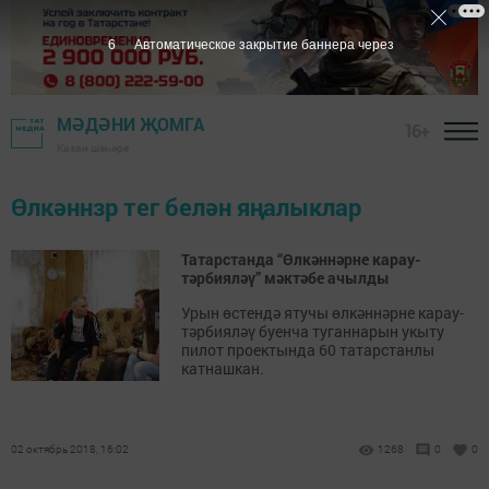
6
Автоматическое закрытие баннера через
МӘДӘНИ ҖОМГА
16+
Казан шәһәре
Өлкәннзр тег белән яңалыклар
Татарстанда “Өлкәннәрне карау-
тәрбияләү” мәктәбе ачылды
Урын өстендә ятучы өлкәннәрне карау-
тәрбияләү буенча туганнарын укыту
пилот проектында 60 татарстанлы
катнашкан.
02 октябрь 2018, 16:02
1268
0
0