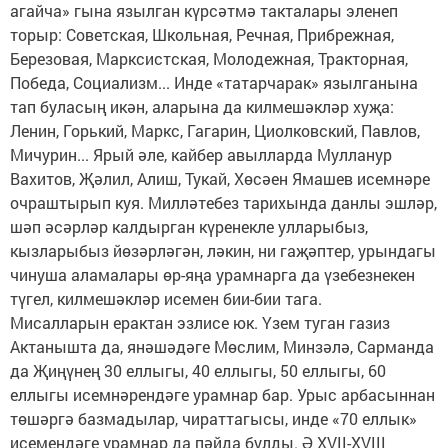
агайча» гына язылган күрсәтмә такталары эленеп
торыр: Советская, Школьная, Речная, Прибрежная,
Березовая, Марксистская, Молодежная, Тракторная,
Победа, Социализм... Инде «татарчарак» язылганына
тап буласың икән, аларына да килмешәкләр хуҗа:
Ленин, Горький, Маркс, Гагарин, Циолковский, Павлов,
Мичурин... Ярый әле, кайбер авылларда Мулланур
Вахитов, Җәлил, Алиш, Тукай, Хөсәен Ямашев исемнәре
очраштырып куя. Милләтебез тарихында данлы эшләр,
шәп әсәрләр калдырган күренекле улларыбыз,
кызларыбыз йөзәрләгән, ләкин, ни гаҗәптер, урындагы
чинуша аламалары өр-яңа урамнарга да үзебезнекен
түгел, килмешәкләр исемен бии-бии тага.
Мисалларын ерактан эзлисе юк. Үзем туган газиз
Актанышта да, янәшәдәге Мөслим, Минзәлә, Сарманда
да Җиңүнең 30 еллыгы, 40 еллыгы, 50 еллыгы, 60
еллыгы исемнәрендәге урамнар бар. Урыс арбасыннан
төшәргә базмадылар, чираттагысы, инде «70 еллык»
исемендәге урамнар да пәйда булды. Ә XVII-XVIII