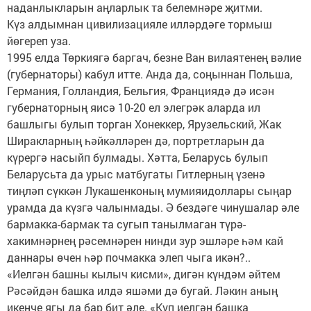
наданлыкларын аңларлык та белемнәре җитми.
Күз алдымнан цивилизацияле илләрдәге тормыш
йөгереп уза.
1995 елда Төркиягә баргач, безне Ван вилаятенең вәлие
(губернаторы) кабул итте. Анда да, соңыннан Польша,
Германия, Голландия, Бельгия, Франциядә дә исән
губернаторның яисә 10-20 ел элегрәк аларда ил
башлыгы булып торган Хонеккер, Ярузельский, Жак
Ширакларның һәйкәлләрен дә, портретларын да
күрергә насыйп булмады. Хәтта, Беларусь булып
Беларусьта да урыс матбугаты Гитлерның үзенә
тиңләп сүккән Лукашенконың мумия­идоллары сыңар
урамда да күзгә чалынмады. Ә бездәге чинушалар әле
бармакка-бармак та сугып танылмаган түрә-
хакимнәрнең рәсемнәрен нинди зур эшләре һәм кай
даннары өчен һәр почмакка элеп чыга икән?..
«Иелгән башны кылыч кисми», дигән күндәм әйтем
Рәсәйдән башка илдә яшәми дә бугай. Ләкин аның
икенче ягы да бар бит әле. «Күп иелгән башка