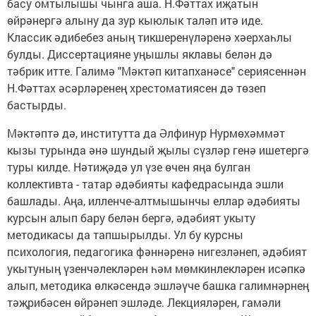
басу омтылышы чынга аша. Н.Фәттах иҗатын
өйрәнергә алыну да зур кыюлык таләп итә иде.
Классик әдибебез аның тикшеренүләренә хәерхаһлы
булды. Диссертацияне уңышлы яклавы белән дә
тәбрик итте. Галимә "Мәк­­тәп китапханәсе" сериясеннән
Н.Фәттах әсәрләренең хрестоматиясен дә төзеп
бастырды.
Мәктәптә дә, институтта да Әлфинур Нурмөхәммәт
кызы турында әнә шундый җылы сүзләр генә ишетергә
туры килде. Нәтиҗәдә ул үзе өчен яңа булган
коллективта - татар әдәбияты кафедрасында эшли
башлады. Аңа, илленче-алтмышынчы еллар әдәбияты
курсын алып бару белән бергә, әдәбият укыту
методикасы да тапшырылды. Ул бу курсны
психология, педагогика фәннәренә нигезләнеп, әдәбият
укытуның үзенчәлекләрен һәм мөмкинлекләрен исәпкә
алып, методика өлкәсендә эшләүче башка галимнәрнең
тәҗрибәсен өйрәнеп эшләде. Лекцияләрен, гамәли