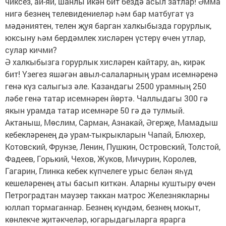
чиксез, ай-яй, шанлы икән бит бездә асыл затлар! Әмма
нигә безнең телевидениеләр һәм бар матбугат үз
мәдәниятен, телен җуя барган халкыбызда горурлык,
юксыну һәм бердәмлек хисләрен үстерү өчен утлар,
сулар кичми?
Ә халкыбызга горурлык хисләрен кайтару, аһ, кирәк
бит! Үзегез яшәгән авыл-салаларның урам исемнәренә
генә күз салыгыз әле. Казандагы 2500 урамның 250
ләбе генә татар исемнәрен йөртә. Чаллыдагы 300 гә
якын урамда татар исемнәре 50 гә дә тулмый.
Актаныш, Мөслим, Сарман, Азнакай, Әгерҗе, Мамадыш
кебекләренең дә урам-тыкрыкларын Чапай, Блюхер,
Котовский, Фрунзе, Ленин, Пушкин, Островский, Толстой,
Фадеев, Горький, Чехов, Жуков, Мичурин, Королев,
Гагарин, Глинка кебек күпчелеге урыс белән яһүд
кешеләренең аты басып киткән. Аларны куштыру өчен
Петроградтан маузер таккан матрос Железнякларны
юллап тормаганнар. Безнең күндәм, безнең мокыт,
көнлекче җитәкчеләр, югарыдагыларга ярарга