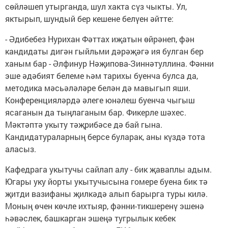
сөйләшеп утырганда, шул хакта сүз чыкты. Ул,
яктырып, шундый бер кешене белүен әйтте:
- Әдибебез Нурихан Фәттах иҗатын өйрәнеп, фән
кандидаты дигән гыйльми дәрәҗәгә ия булган бер
ханым бар - Әлфинур Нәҗипова-Зиннәтуллина. Фәнни
эше әдәбият белеме һәм тарихы буенча булса да,
методика мәсьәләләре белән дә мавыгып яши.
Конференцияләрдә әлеге юнәлеш буенча чыгыш
ясаганын да тыңлаганым бар. Фикерле шәхес.
Мәктәптә укыту тәҗрибәсе дә бай гына.
Кандидатураларның берсе буларак, аны күздә тота
аласыз.
Кафедрага укытучы сайлап алу - бик җаваплы адым.
Югары уку йорты укытучысына гомере буена бик тә
җитди вазифаны җилкәдә алып барырга туры килә.
Моның өчен көчле ихтыяр, фәнни-тикшеренү эшенә
һәвәслек, башкарган эшеңә тугрылык кебек