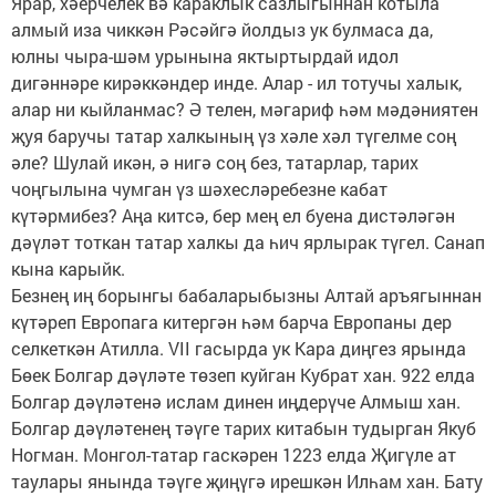
Ярар, хәерчелек вә караклык сазлыгыннан котыла
алмый иза чиккән Рәсәйгә йолдыз ук булмаса да,
юлны чыра-шәм урынына яктыртырдай идол
дигәннәре кирәккәндер инде. Алар - ил тотучы халык,
алар ни кыйланмас? Ә телен, мәгариф һәм мәдәния­тен
җуя баручы татар халкының үз хәле хәл түгелме соң
әле? Шулай икән, ә нигә соң без, татарлар, тарих
чоңгылына чумган үз шәхесләребезне кабат
күтәрмибез? Аңа китсә, бер мең ел буена дистәләгән
дәүләт тоткан татар халкы да һич ярлырак түгел. Санап
кына карыйк.
Безнең иң борынгы бабаларыбызны Алтай аръягыннан
күтәреп Европага китергән һәм барча Европаны дер
селкеткән Атилла. VII гасырда ук Кара диңгез ярында
Бөек Болгар дәүләте төзеп куйган Кубрат хан. 922 елда
Болгар дәүләтенә ислам динен иңдерүче Алмыш хан.
Болгар дәүләтенең тәүге тарих китабын тудырган Якуб
Ногман. Монгол-татар гас­кәрен 1223 елда Җигүле ат
таулары янында тәүге җиңүгә ирешкән Илһам хан. Бату