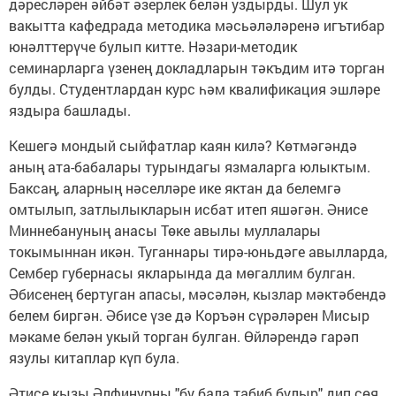
дәресләрен әйбәт әзерлек белән уздырды. Шул ук
вакытта кафедрада методика мәсьәләләренә игътибар
юнәлттерүче булып китте. Нәзари-методик
семинарларга үзенең докладларын тәкъдим итә торган
булды. Студентлардан курс һәм квалификация эшләре
яздыра башлады.
Кешегә мондый сыйфатлар каян килә? Көтмәгәндә
аның ата-бабалары турындагы язмаларга юлыктым.
Баксаң, аларның нәселләре ике яктан да белемгә
омтылып, затлылыкларын исбат итеп яшәгән. Әнисе
Миннебануның анасы Төке авылы муллалары
токымыннан икән. Туганнары тирә-юньдәге авылларда,
Сембер губернасы якларында да мөгаллим булган.
Әбисенең бертуган апасы, мәсәлән, кызлар мәктәбендә
белем биргән. Әбисе үзе дә Коръән сүрәләрен Мисыр
мәкаме белән укый торган булган. Өйләрендә гарәп
язулы китаплар күп була.
Әтисе кызы Әлфинурны "бу бала табиб булыр" дип сөя.