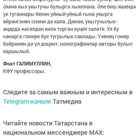
Әмма кыз укытучы булырга хыяллана. Әле биш яшендә
үк туганнары белән уйный-уйный гына укырга
өйрәнгәнен сизми дә кала. Димәк, укытучылык -
аңарда нәселдән килә торган күңел халәте. Ул бу
һөнәргә гомере буе тугрылык саклады. Үзенең гомер
бәйрәмен дә ул доцент, монографияләр авторы булып
каршылый.
Фоат ГАЛИМУЛЛИН,
КФУ профессоры.
Следите за самым важным и интересным в
Telegram-канале
Татмедиа
Читайте новости Татарстана в
национальном мессенджере MАХ: