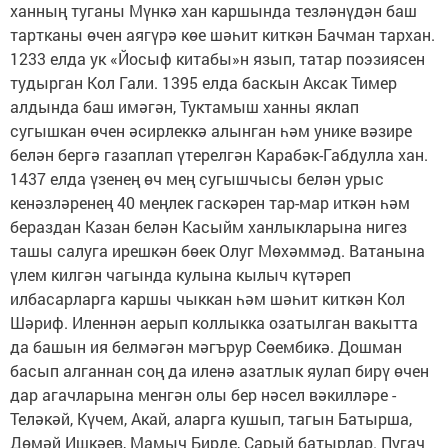
ханның туганы Мүнкә хан каршында тезләнүдән баш
тартканы өчен аягүрә көе шәһит киткән Бачман тархан.
1233 елда ук «Йосыф китабы»н язып, татар поэзиясен
тудырган Кол Гали. 1395 елда баскын Аксак Тимер
алдында баш имәгән, Туктамыш ханны яклап
сугышкан өчен әсирлеккә алынган һәм унике вәзире
белән бергә газаплап үтерелгән Карабәк-Габдулла хан.
1437 елда үзенең өч мең сугышчысы белән урыс
кенәзләренең 40 меңлек гаскәрен тар-мар иткән һәм
бераздан Казан белән Касыйм ханлыкларына нигез
ташы салуга ирешкән бөек Олуг Мөхәммәд. Ватанына
үлем килгән чагында кулына кылыч күтәреп
илбасарларга каршы чыккан һәм шәһит киткән Кол
Шәриф. Иленнән аерып коллыкка озатылган вакытта
да башын ия белмәгән мәгърур Сөембикә. Дошман
басып алганнан соң да иленә азатлык яулап бирү өчен
дар агачларына менгән олы бер нәсел вәкилләре -
Теләкәй, Күчем, Акай, аларга кушып, тагын Батырша,
Дөмәй Ишкәев, Мамыч Бирде, Сарый батырлар. Пугач