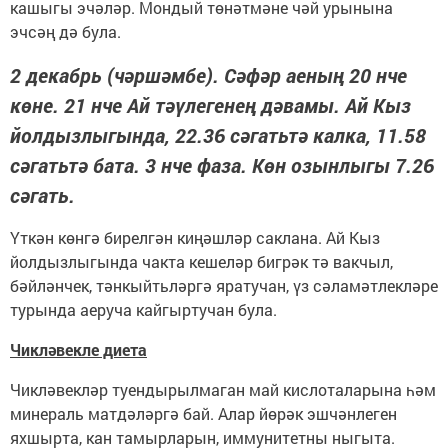
кашыгы эчәләр. Мондый төнәтмәне чәй урынына
эчсәң дә була.
2 декабрь (чәршәмбе). Сәфәр аеның 20 нче
көне. 21 нче Ай тәүлегенең дәвамы. Ай Кыз
йолдызлыгында, 22.36 сәгатьтә калка, 11.58
сәгатьтә бата. 3 нче фаза. Көн озынлыгы 7.26
сәгать.
Үткән көнгә бирелгән киңәшләр сак­лана. Ай Кыз
йолдызлыгында чакта кешеләр бигрәк тә вакчыл,
бәйләнчек, тәнкыйтьләргә яратучан, үз сәламәтлекләре
турында аеруча кайгыртучан була.
Чикләвекле диета
Чикләвекләр туендырылмаган май кислоталарына һәм
минераль матдәләргә бай. Алар йөрәк эшчәнлеген
яхшырта, кан тамырларын, иммунитетны ныгыта.