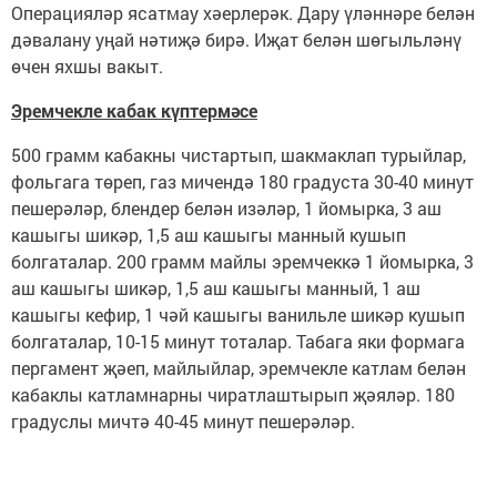
Операцияләр ясатмау хәерлерәк. Дару үләннәре белән
дәвалану уңай нәтиҗә бирә. Иҗат белән шөгыльләнү
өчен яхшы вакыт.
Эремчекле кабак күптермәсе
500 грамм кабакны чистартып, шакмаклап турыйлар,
фольгага төреп, газ мичендә 180 градуста 30-40 минут
пешерәләр, блендер белән изәләр, 1 йомырка, 3 аш
кашыгы шикәр, 1,5 аш кашыгы манный кушып
болгаталар. 200 грамм майлы эремчеккә 1 йомырка, 3
аш кашыгы шикәр, 1,5 аш кашыгы манный, 1 аш
кашыгы кефир, 1 чәй кашыгы ванильле шикәр кушып
болгаталар, 10-15 минут тоталар. Табага яки формага
пергамент җәеп, майлыйлар, эремчекле катлам белән
кабаклы катламнарны чиратлаштырып җәяләр. 180
градуслы мичтә 40-45 минут пешерәләр.