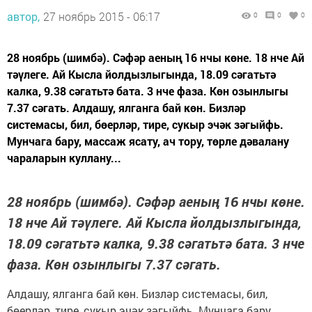
автор,
27 ноябрь 2015 - 06:17
0
0
0
28 ноябрь (шимбә). Сәфәр аеның 16 нчы көне. 18 нче Ай
тәүлеге. Ай Кысла йолдызлыгында, 18.09 сәгатьтә
калка, 9.38 сәгатьтә бата. 3 нче фаза. Көн озынлыгы
7.37 сәгать. Алдашу, ялганга бай көн. Бизләр
системасы, бил, бөерләр, тире, сукыр эчәк зәгыйфь.
Мунчага бару, массаж ясату, ач тору, төрле дәвалану
чараларын куллану...
28 ноябрь (шимбә). Сәфәр аеның 16 нчы көне.
18 нче Ай тәүлеге. Ай Кысла йолдызлыгында,
18.09 сәгатьтә калка, 9.38 сәгатьтә бата. 3 нче
фаза. Көн озынлыгы 7.37 сәгать.
Алдашу, ялганга бай көн. Бизләр системасы, бил,
бөерләр, тире, сукыр эчәк зәгыйфь. Мунчага бару,