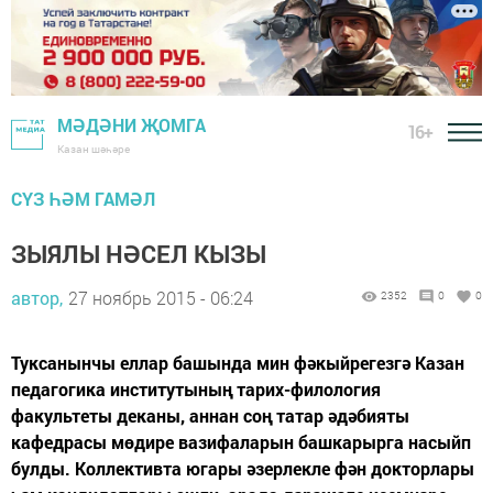
МӘДӘНИ ҖОМГА
16+
Казан шәһәре
СҮЗ ҺӘМ ГАМӘЛ
ЗЫЯЛЫ НӘСЕЛ КЫЗЫ
автор,
27 ноябрь 2015 - 06:24
2352
0
0
Туксанынчы еллар башында мин фәкыйрегезгә Казан
педагогика институтының тарих-филология
факультеты деканы, аннан соң татар әдәбияты
кафедрасы мөдире вазифаларын башкарырга насыйп
булды. Коллективта югары әзерлекле фән докторлары