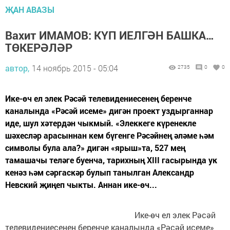
ҖАН АВАЗЫ
Вахит ИМАМОВ: КҮП ИЕЛГӘН БАШКА…
ТӨКЕРӘЛӘР
автор,
14 ноябрь 2015 - 05:04
2735
0
0
Ике-өч ел элек Рәсәй телевидениесенең беренче
каналында «Рәсәй исеме» дигән проект уздырганнар
иде, шул хәтердән чыкмый. «Элеккеге күренекле
шәхесләр арасыннан кем бүгенге Рәсәйнең әләме һәм
символы була ала?» дигән «ярыш»та, 527 мең
тамашачы теләге буенча, тарихның XIII гасырында ук
кенәз һәм сәргаскәр булып танылган Александр
Невский җиңеп чыкты. Аннан ике-өч...
Ике-өч ел элек Рәсәй
телевидениесенең беренче каналында «Рәсәй исеме»