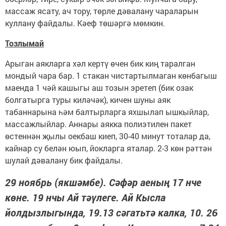
массаж ясату, ач тору, төрле дәвалану чараларын
куллану файдалы. Кәеф төшәргә мөмкин.
Тозлымай
Арыган аякларга хәл кертү өчен бик киң таралган
мондый чара бар. 1 стакан чистартылмаган көнбагыш
маенда 1 чәй кашыгы аш тозын эретеп (бик озак
болгатырга туры киләчәк), кичен шуны аяк
табаннарына һәм балтырларга яхшылап ышкыйлар,
массажлыйлар. Аннары аякка полиэтилен пакет
өстеннән җылы оекбаш киеп, 30-40 минут тоталар да,
кайнар су белән юып, йокларга яталар. 2-3 көн рәттән
шулай дәвалану бик файдалы.
29 ноябрь (якшәмбе). Сәфәр аеның 17 нче
көне. 19 нчы Ай тәүлеге. Ай Кысла
йолдызлыгында, 19.13 сәгатьтә калка, 10. 26