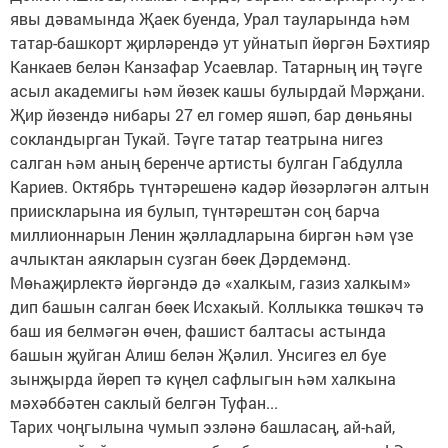
явы дәвамында Җаек буенда, Урал тауларында һәм
татар-башкорт җирләрендә ут уйнатып йөргән Бәхтияр
Канкаев белән Канзафар Усаевлар. Татарның иң тәүге
асыл академигы һәм йөзек кашы булырдай Мәрҗани.
Җир йөзендә нибары 27 ел гомер яшәп, бар дөньяны
сокландырган Тукай. Тәүге татар театрына нигез
салган һәм аның беренче артисты булган Габдулла
Кариев. Октябрь түнтәрешенә кадәр йөзәрләгән алтын
приискларына ия булып, түнтәрештән соң барча
миллионнарын Ленин җәлладларына биргән һәм үзе
ачлыктан аякларын сузган бөек Дәрдемәнд.
Мөһаҗирлектә йөргәндә дә «халкым, газиз халкым»
дип башын салган бөек Исхакый. Коллыкка төшкәч тә
баш ия белмәгән өчен, фашист балтасы астында
башын җуйган Алиш белән Җәлил. Унсигез ел буе
зынҗырда йөреп тә күңел сафлыгын һәм халкына
мәхәббәтен саклый белгән Туфан...
Тарих чоңгылына чумып эзләнә башласаң, ай-һай,