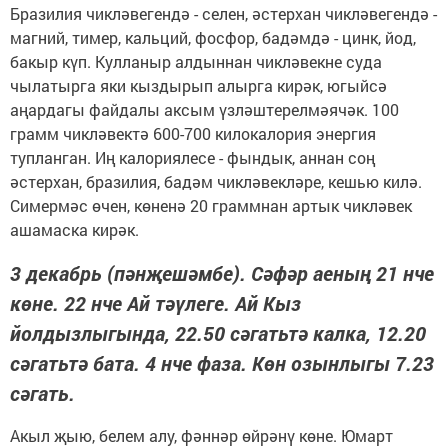
Бразилия чикләвегендә - селен, әстерхан чикләвегендә -
магний, тимер, кальций, фосфор, бадәмдә - цинк, йод,
бакыр күп. Кулланыр алдыннан чикләвекне суда
чылатырга яки кыздырып алырга кирәк, югыйсә
аңардагы файдалы аксым үзләштерелмәячәк. 100
грамм чикләвектә 600-700 килокалория энергия
тупланган. Иң калориялесе - фындык, аннан соң
әстерхан, бразилия, бадәм чикләвекләре, кешью килә.
Симермәс өчен, көненә 20 граммнан артык чикләвек
ашамаска кирәк.
3 декабрь (пәнҗешәмбе). Сәфәр аеның 21 нче
көне. 22 нче Ай тәүлеге. Ай Кыз
йолдызлыгында, 22.50 сәгатьтә калка, 12.20
сәгатьтә бата. 4 нче фаза. Көн озынлыгы 7.23
сәгать.
Акыл җыю, белем алу, фәннәр өйрәнү көне. Юмарт