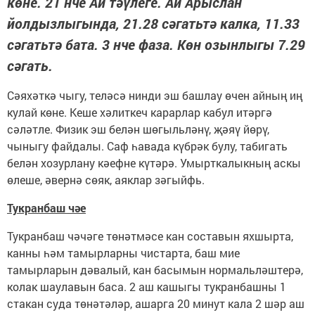
көне. 21 нче Ай тәүлеге. Ай Арыслан
йолдызлыгында, 21.28 сәгатьтә калка, 11.33
сәгатьтә бата. 3 нче фаза. Көн озынлыгы 7.29
сәгать.
Сәяхәткә чыгу, теләсә нинди эш башлау өчен айның иң
кулай көне. Кеше хәлиткеч карарлар кабул итәргә
сәләтле. Физик эш белән шөгыльләнү, җәяү йөрү,
чыныгу файдалы. Саф һавада күбрәк булу, табигать
белән хозурлану кәефне күтәрә. Умырткалыкның аскы
өлеше, әвернә сөяк, аяклар зәгыйфь.
Тукранбаш чәе
Тукранбаш чәчәге төнәтмәсе кан составын яхшырта,
канны һәм тамырларны чистарта, баш мие
тамырларын дәвалый, кан басымын нормальләштерә,
колак шаулавын баса. 2 аш кашыгы тукранбашны 1
стакан суда төнәтәләр, ашарга 20 минут кала 2 шәр аш