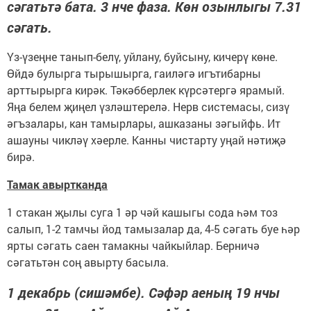
сәгатьтә бата. 3 нче фаза. Көн озынлыгы 7.31
сәгать.
Үз-үзеңне танып-белү, уйлану, буйсыну, кичерү көне.
Өйдә булырга тырышырга, гаиләгә игътибарны
арттырырга кирәк. Тәкәбберлек күрсәтергә ярамый.
Яңа белем җиңел үзләштерелә. Нерв системасы, сизү
әгъзалары, кан тамырлары, ашказаны зәгыйфь. Ит
ашауны чикләү хәерле. Канны чистарту уңай нәтиҗә
бирә.
Тамак авыртканда
1 стакан җылы суга 1 әр чәй кашыгы сода һәм тоз
салып, 1-2 тамчы йод тамызалар да, 4-5 сәгать буе һәр
ярты сәгать саен тамакны чайкыйлар. Берничә
сәгатьтән соң авырту басыла.
1 декабрь (сишәмбе). Сәфәр аеның 19 нчы