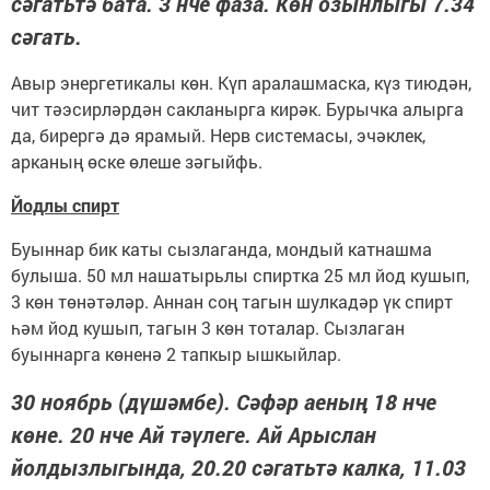
сәгатьтә бата. 3 нче фаза. Көн озынлыгы 7.34
сәгать.
Авыр энергетикалы көн. Күп аралашмаска, күз тиюдән,
чит тәэсирләрдән сакланырга кирәк. Бурычка алырга
да, бирергә дә ярамый. Нерв системасы, эчәклек,
арканың өске өлеше зәгыйфь.
Йодлы спирт
Буыннар бик каты сызлаганда, мондый катнашма
булыша. 50 мл нашатырьлы спиртка 25 мл йод кушып,
3 көн төнәтәләр. Аннан соң тагын шулкадәр үк спирт
һәм йод кушып, тагын 3 көн тоталар. Сызлаган
буыннарга көненә 2 тапкыр ышкыйлар.
30 ноябрь (дүшәмбе). Сәфәр аеның 18 нче
көне. 20 нче Ай тәүлеге. Ай Арыслан
йолдызлыгында, 20.20 сәгатьтә калка, 11.03