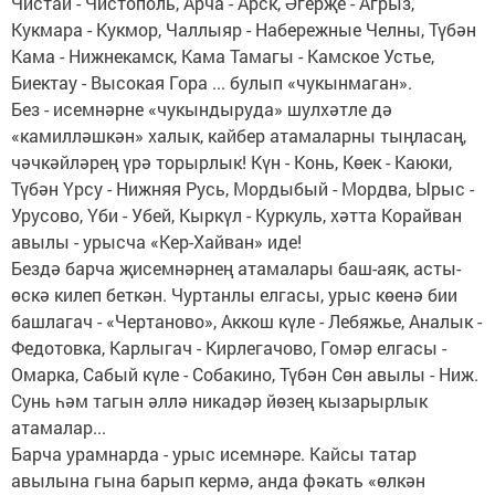
Чистай - Чистополь, Арча - Арск, Әгерҗе - Агрыз,
Кукмара - Кукмор, Чаллыяр - Набережные Челны, Түбән
Кама - Нижнекамск, Кама Тамагы - Камское Устье,
Биектау - Высокая Гора ... булып «чукынмаган».
Без - исемнәрне «чукындыруда» шулхәтле дә
«камилләшкән» халык, кайбер атамаларны тыңласаң,
чәчкәйләрең үрә торырлык! Күн - Конь, Көек - Каюки,
Түбән Үрсу - Нижняя Русь, Мордыбый - Мордва, Ырыс -
Урусово, Үби - Убей, Кыркүл - Куркуль, хәтта Корайван
авылы - урысча «Кер-Хайван» иде!
Бездә барча җисемнәрнең атамалары баш-аяк, асты-
өскә килеп беткән. Чуртанлы елгасы, урыс көенә бии
башлагач - «Чертаново», Аккош күле - Лебяжье, Аналык -
Федотовка, Карлыгач - Кирлегачово, Гомәр елгасы -
Омарка, Сабый күле - Собакино, Түбән Сөн авылы - Ниж.
Сунь һәм тагын әллә никадәр йөзең кызарырлык
атамалар...
Барча урамнарда - урыс исемнәре. Кайсы татар
авылына гына барып кермә, анда фәкать «өлкән