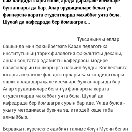
һәм кандидатлары эшли, арада дәрәҗәле исемнәре
булганнары да бар. Алар эрудицияләре белән үз
фәннәренә карата студентларда мәхәббәт уята белә.
Шулай да кафедрада бер йомшаграк...
Туксанынчы еллар
башында мин фәкыйрегезгә Казан педагогика
институтының тарих-филология факультеты деканы,
аннан соң татар әдәбияты кафедрасы мөдире
вазифаларын башкарырга насыйп булды. Коллективта
югары әзерлекле фән докторлары һәм кандидатлары
эшли, арада дәрәҗәле исемнәре булганнары да бар.
Алар эрудицияләре белән үз фәннәренә карата
студентларда мәхәббәт уята белә. Шулай да
кафедрада бер йомшаграк урын бар иде. Ул да булса -
укыту методикасы буенча эш итәрдәй кеше таба
алмыйбыз.
Бервакыт, күренекле әдәбият галиме Флүн Мусин белән