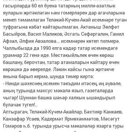
гасырларда 60 ел буена татарның милли-азатлык
яуларын җитәкләгән һәм гомерләрен дар агачларына
менеп тәмамлаган Теләкәй-Күчем-Акай исемнәре туган
туфрагына кабат кайтарылмаган. Актаныш Зөлфәт
Басыйров, Васил Маликов, Әсгать Сәфәргалин, Гамил
Афзал, Әлфия Авзалова... исемнәрен көтеп тилмерә.
Чаллыбызда да 1990 елга кадәр татар исемендәге
урамнар 22 генә иде. Мөстәкыйльлек өчен көрәш
башлану, берочтан, татар атамаларын кайтару өчен
көрәшкә дә әверелде. Ләкин кайсы гына җитәкче
янына барып кермә, шунда тимер киртә:
- Нинди шәхеснең исемен тәкъдим итәсең, иң әүвәле,
аның турында махсус мәкалә язып, газеталарда
чыгар! Шуннан башка шәһәр халкын ышандырып
булачак түгел!..
Аптырагач, Теләкәй-Күчем-Акайлар, Бәхтияр Канкаев,
Канзафар Усаев, Кадермәт Ярмөхәммәтов, Мәсәгут
Гомәров һ.б. турында урысча мәкаләләр язарга туры