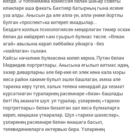
килде. Ә топонимика комиссия белән шәһәр советы
иләкләре аша фәкать Бәхтияр батырның гына исеме
уза алды. Анысын да әле әллә ун, әллә унике йортлы
булган «проспект»ка китереп ямадылар...
Бездәге коллык психологиясен меңәрләгән тимер эскәк
белән дә көйдереп һәм суырып булмас төсле. «Өлкән
агай» авызына карап ләббәйкә уйнарга - без
«майлаган» сыман.
Кайсы нәчәлник бүлмәсенә килеп кермә, Путин белән
Медведев портретлары. Анысына егылып китмәс идең,
хәзер диварларны әле бер-ике ел элек кенә кала мэры
яисә район хакиме булып эшли башлаган, әмма әле
тарихка керү түгел, халык теленә менәрдәй дә хезмәт
күрсәтмәгән түрәләрнең рәсемнәре «бизи» башлады
бит! Иң әкәмәте шул: ул түрәләр, үзләренең «тарихи
портретлары» белән бизәлгән зал яисә бүлмәләргә
кереп, киңәшмә үткәрәләр. Шул «тарихи шәхесләр»,
үзләренең рәсемнәре белән янәшәгә басып,
телевидениеләргә интервью бирә. Үзләренең