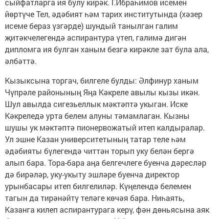
сыйфатларга ия булу кирәк. Г.Ибраһимов исемен
йөртүче Тел, әдәбият һәм тарих институтында (хәзер
исеме бераз үзгәрде) шундый танылган галим
җитәкчелегендә аспирантура үтеп, галимә дигән
дипломга ия булган ханым безгә кирәкле зат була ала,
әлбәттә.
Кызыксына торгач, билгеле булды: Әлфинур ханым
Чүпрәле районының Яңа Кәкреле авылы кызы икән.
Шул авылда сигезьеллык мәктәптә укыган. Иске
Кәкреледә урта белем алуны тәмамлаган. Кызны
шушы ук мәктәптә пионервожатый итеп калдыралар.
Ул эшне Казан университетының татар теле һәм
әдәбияты бүлегендә читтән торып уку белән бергә
алып бара. Тора-бара аңа белгечлеге буенча дәресләр
дә бирәләр, уку-укыту эшләре буенча директор
урынбасары итеп билгелиләр. Күңелендә белемен
тагын да тирәнәйтү теләге көчәя бара. Ниһаять,
Казанга килеп аспирантурага керү, фән дөньясына аяк