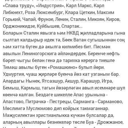
«Слава труду», «Индустрия», Карл Маркс, Карл
Либкнехт, Роза Люксембург, Клара Цеткин, Максим
Горький, Чапай, Фрунзе, Ленин, Сталин, Микоян, Киров,
Орджоникидзе, Куйбышев, Спартак...
Боларын Сталин явызга һәм НКВД җәлладларына гына
сылтап калдырыр идек тә, Бөек Ватан сугышыннан соң
һәм хәтта бүген дә акылга килмибез бит. Писмән
авылын Лениногорскига әйләндердек. Беренче нефть
бәреп чыгуы белән генә дә тарихка керергә тиешле
Тимәш авылы бүген «Ромашкино» булып йөри.
Удмуртия, чуаш җирләре буенча йөз кат узганым бар.
Алардагы Нынек, Ятсазшур, Акшур, Карашур, Игра,
Бемыш, Кармыш, тагын йөзәрләгән авыл исемнәре шул
көенчә калган. Бездәге шикелле Апас урынына -
Апастово, Питрәчкә - Пестрецы, Сарманга - Сарманово,
Мөслимгә Муслюмово дип койрык такмаганнар.
Мәҗүсилектән христианлыкка күчкән булсалар да,
аларның авыллары безнекеләр төсле Буа - Дрожжаное,