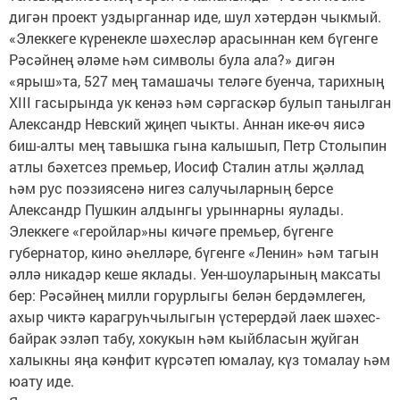
дигән проект уздырганнар иде, шул хәтердән чыкмый.
«Элеккеге күренекле шәхесләр арасыннан кем бүгенге
Рәсәйнең әләме һәм символы була ала?» дигән
«ярыш»та, 527 мең тамашачы теләге буенча, тарихның
XIII гасырында ук кенәз һәм сәргаскәр булып танылган
Александр Невский җиңеп чыкты. Аннан ике-өч яисә
биш-алты мең тавышка гына калышып, Петр Столыпин
атлы бәхетсез премьер, Иосиф Сталин атлы җәллад
һәм рус поэзиясенә нигез салучыларның берсе
Александр Пушкин алдынгы урыннарны яулады.
Элеккеге «геройлар»ны кичәге премьер, бүгенге
губернатор, кино әһелләре, бүгенге «Ленин» һәм тагын
әллә никадәр кеше яклады. Уен-шоуларының максаты
бер: Рәсәйнең милли горурлыгы белән бердәмлеген,
ахыр чиктә карагруһчылыгын үстерердәй лаек шәхес-
байрак эзләп табу, хокукын һәм кыйбласын җуйган
халыкны яңа кәнфит күрсәтеп юмалау, күз томалау һәм
юату иде.