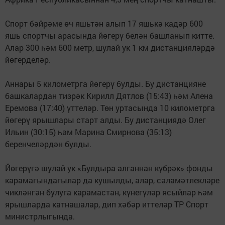
Спорт бәйрәме өч яшьтән алып 17 яшькә кадәр 600
яшь спортчы арасында йөгерү белән башланып китте.
Алар 300 һәм 600 метр, шулай ук 1 км дистанцияләрдә
йөгерделәр.
Аннары 5 километрга йөгерү булды. Бу дистанцияне
башкалардан тизрәк Кирилл Дятлов (15:43) һәм Алена
Еремова (17:40) үттеләр. Төн уртасында 10 километрга
йөгерү ярышлары старт алды. Бу дистанциядә Олег
Ильин (30:15) һәм Марина Смирнова (35:13)
беренчеләрдән булды.
Йөгерүгә шулай ук «Булдыра алганнан күбрәк» фонды
карамагындагылар да кушылды, алар, сәламәтлекләре
чикләнгән булуга карамастан, күнегүләр ясыйлар һәм
ярышларда катнашалар, дип хәбәр иттеләр ТР Спорт
министрлыгында.