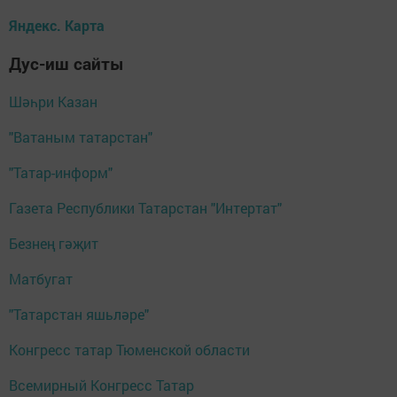
Яндекс. Карта
Дус-иш сайты
Шәһри Казан
"Ватаным татарстан"
"Татар-информ"
Газета Республики Татарстан "Интертат"
Безнең гәҗит
Матбугат
"Татарстан яшьләре"
Конгресс татар Тюменской области
Всемирный Конгресс Татар