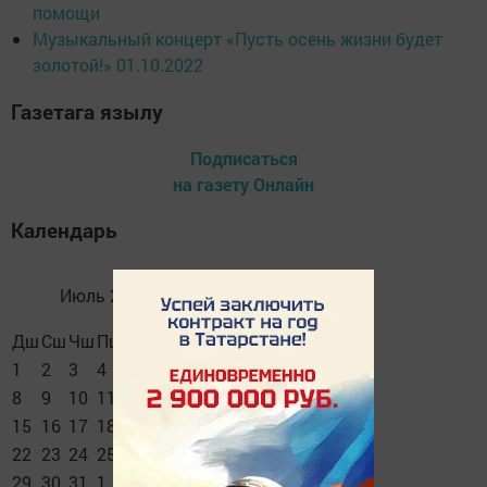
помощи
Музыкальный концерт «Пусть осень жизни будет
золотой!» 01.10.2022
Газетага язылу
Подписаться
на газету Онлайн
Календарь
Июль 2024
Дш
Сш
Чш
Пш
Җом
Шм
Якш
1
2
3
4
5
6
7
8
9
10
11
12
13
14
15
16
17
18
19
20
21
22
23
24
25
26
27
28
29
30
31
1
2
3
4