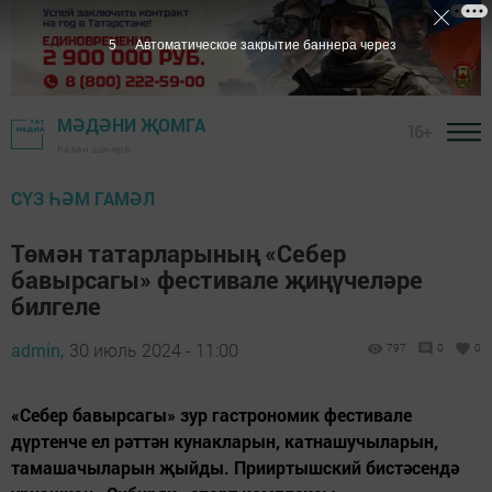
4
Автоматическое закрытие баннера через
МӘДӘНИ ҖОМГА
16+
Казан шәһәре
СҮЗ ҺӘМ ГАМӘЛ
Төмән татарларының «Себер
бавырсагы» фестивале җиңүчеләре
билгеле
admin,
30 июль 2024 - 11:00
797
0
0
«Себер бавырсагы» зур гастрономик фестивале
дүртенче ел рәттән кунакларын, катнашучыларын,
тамашачыларын җыйды. Прииртышский бистәсендә