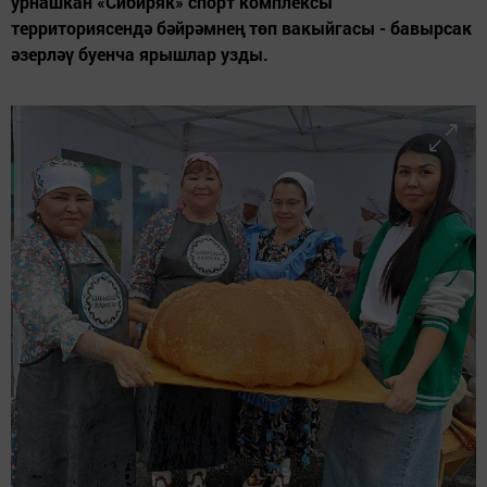
урнашкан «Сибиряк» спорт комплексы
территориясендә бәйрәмнең төп вакыйгасы - бавырсак
әзерләү буенча ярышлар узды.