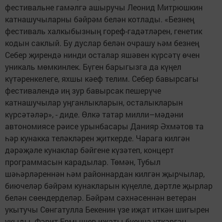
фестивальне гамәлгә ашыручы Леонид Митрюшкин
катнашучыларны бәйрәм белән котлады. «Безнең
фестиваль халкыбызның гореф-гадәтләрен, генетик
кодын саклый. Бу дуслар белән очрашу һәм безнең
Себер җирендә нинди осталар яшәвен күрсәтү өчен
уникаль мөмкинлек. Бүген барыгызга да күңел
күтәренкелеге, яхшы кәеф телим. Себер бавырсагы
фестивалендә иң зур бавырсак пешерүче
катнашучылар уңганлыкларын, осталыкларын
күрсәтәләр», - диде. Өлкә татар милли–мәдәни
автономиясе рәисе урынбасары Данияр Әхмәтов та
һәр кунакка теләкләрен җиткерде. Чарага килгән
дәрәҗәле кунаклар бәйгене күзәтеп, концерт
программасын карадылар. Төмән, Тубыл
шәһәрләреннән һәм районнардан килгән җырчылар,
биючеләр бәйрәм кунакларын күңелле, дәртле җырлар
белән сөендерделәр. Бәйрәм сәхнәсеннән ветеран
укытучы Сөнгатулла Бекенин үзе иҗат иткән шигырен
укыды. Фәрит Ермышев иҗаты буенча үткәргән