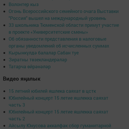
Волонтер кыз
Огонь Всероссийского семейного очага Выставки
"Россия" вышел на международный уровень
33 школьника Тюменской области примут участие
в проекте «Университетские смены»
Об обязанности представления в налоговые
органы уведомлений об исчисленных суммах
Кырынкүлдә балалар Сабан туе
Зиратны төзекләндерәләр
Татарча өйрәнәләр
Видео яңалык
15 летний юбилей яшлека саяхат в цстк
Юбилейный концерт 15 летие яшлекка саяхат
часть 3
Юбилейный концерт 15 летие яшлекка саяхат
часть 2
Айсылу Юнусова аккалфак сбор гуманитарной