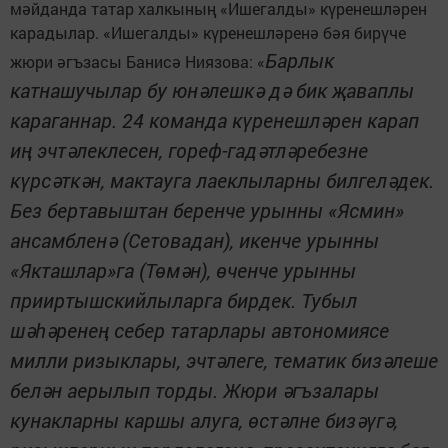
мәйданда татар халкының «Ишегалды» күренешләрен
карадылар. «Ишегалды» күренешләренә бәя бирүче
Барлык
жюри әгъзасы Банисә Ниязова: «
катнашучылар бу юнәлешкә дә бик җаваплы
караганнар. 24 команда күренешләрен карап
иң эчтәлеклесен, гореф-гадәтләребезне
күрсәткән, мактауга лаеклыларны билгеләдек.
Без бертавыштан беренче урынны «Ясмин»
ансамбленә (Сетовадан), икенче урынны
«Якташлар»га (Төмән), өченче урынны
прииртышскийлыларга бирдек. Тубыл
шәһәренең себер татарлары автономиясе
милли ризыклары, эчтәлеге, тематик бизәлеше
белән аерылып торды. Жюри әгъзалары
кунакларны каршы алуга, өстәлне бизәүгә,