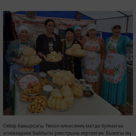
Себер бавырсагы Төмән өлкәсенең матди булмаган
этномәдәни байлыгы реестрына кертелгән. Быелгы иң