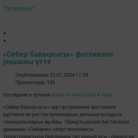
"Татарлар.ру"
«Себер бавырсагы» фестивале
уңышлы үтте
Опубликовано 25.07.2024 17:28
Просмотров: 105
последние и лучшие
новости искусства в мире
«Себер бавырсагы» зур гастрономик фестивале
дүртенче ел рәттән кунакларын, катнашучыларын,
тамашачыларын җыйды. Прииртышский бистәсендә
урнашкан «Сибиряк» спорт комплексы
территориясендә бәйрәмнең төп вакыйгасы - бавырсак