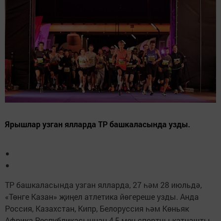
Ярышлар узган ялларда ТР башкаласында узды.
ТР башкаласында узган ялларда, 27 һәм 28 июльдә,
«Төнге Казан» җиңел атлетика йөгереше узды. Анда
Россия, Казахстан, Кипр, Белоруссия һәм Көньяк
Африка Республикасыннан 4,5 мең спортчы катнашты.