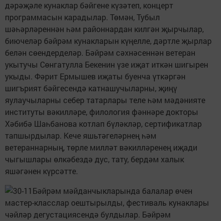
дәрәҗәле кунаклар бәйгене күзәтеп, концерт
программасын карадылар. Төмән, Тубыл
шәһәрләреннән һәм районнардан килгән җырчылар,
биючеләр бәйрәм кунакларын күңелле, дәртле җырлар
белән сөендерделәр. Бәйрәм сәхнәсеннән ветеран
укытучы Сөнгатулла Бекенин үзе иҗат иткән шигырен
укыды. Фәрит Ермышев иҗаты буенча үткәргән
шигърият бәйгесендә катнашучыларны, җиңү
яулаучыларны себер татарлары теле һәм мәдәнияте
институты вәкилләре, филология фәннәре докторы
Хәбибә Шаһбанова котлап бүләкләр, сертификатлар
тапшырдылар. Кече яшьтәгеләрнең һәм
ветераннарның, төрле милләт вәкилләренең иҗади
чыгышлары өлкәбездә дус, тату, бердәм халык
яшәгәнен күрсәтте.
Бәйрәм мәйданчыкларында балалар өчен
мастер-класслар оештырылды, фестиваль кунаклары
чәйләр дегустациясендә булдылар. Бәйрәм