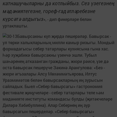
катнашучыларны да котлыйбыз. Сез үзегезнең
мәдәниятегезне, гореф-гадәтләребезне
күрсәтә алдыгыз
», - дип фикерләре белән
уртаклашты.
Бавырсакны күп җирдә пешерәләр. Бавырсак -
ул төрки халыкларының милли камыр ризыгы. Мондый
формадагысы себер татарлары кухнясына гына хас.
Һәр хуҗабикә бавырсакны үзенчә эшли. Тубыл
шәһәренең атказанган гражданы, жюри рәисе, үзе дә
оста бавырсак пешерүче Зәкинә Арангулова: «Без -
жюри әгъзалары Алсу Мөхәммәтьярова, Илтус
Уразмәмәтов белән бавырсакларның иң зурысын
сайладык. Быел «Себер бавырсагы» гастрономия
фестивале җиңүчеләре - себер татарлары теле һәм
мәдәнияте институты командасы булды (җитәкчеләре
Диләрә Хәбибуллина). Алар Себернең иң зур
бавырсагын пешерделәр. «Себер бавырсагы»