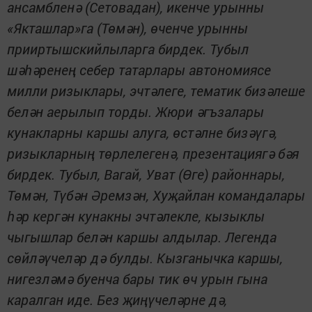
ансамбленә (Сетовадан), икенче урынны
«Якташлар»га (Төмән), өченче урынны
прииртышскийлыларга бирдек. Тубыл
шәһәренең себер татарлары автономиясе
милли ризыклары, эчтәлеге, тематик бизәлеше
белән аерылып торды. Жюри әгъзалары
кунакларны каршы алуга, өстәлне бизәүгә,
ризыкларның төрлелегенә, презентациягә бәя
бирдек. Тубыл, Вагай, Уват (Өге) районнары,
Төмән, Түбән Әремзән, Хуҗайлан командалары
һәр кергән кунакны эчтәлекле, кызыклы
чыгышлар белән каршы алдылар. Легенда
сөйләүчеләр дә булды. Кызганычка каршы,
нигезләмә буенча бары тик өч урын гына
каралган иде. Без җиңүчеләрне дә,