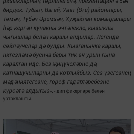
ризыкларның төрлелегенә, презентациягә бәя
бирдек. Тубыл, Вагай, Уват (Өге) районнары,
Төмән, Түбән Әремзән, Хуҗайлан командалары
һәр кергән кунакны эчтәлекле, кызыклы
чыгышлар белән каршы алдылар. Легенда
сөйләүчеләр дә булды. Кызганычка каршы,
нигезләмә буенча бары тик өч урын гына
каралган иде. Без җиңүчеләрне дә,
катнашучыларны да котлыйбыз. Сез үзегезнең
мәдәниятегезне, гореф-гадәтләребезне
күрсәтә алдыгыз
», - дип фикерләре белән
уртаклашты.