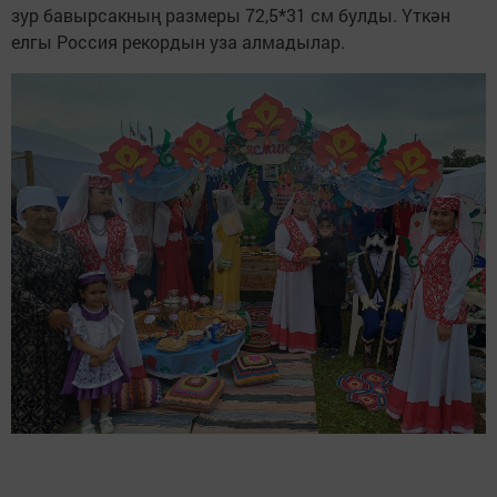
зур бавырсакның размеры 72,5*31 см булды. Үткән
елгы Россия рекордын уза алмадылар.