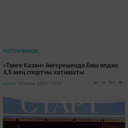
РЕСПУБЛИКАДА
«Төнге Казан» йөгерешендә биш илдән
4,5 мең спортчы катнашты
admin,
30 июль 2024 - 10:00
1198
0
0