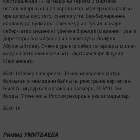
фестивалендә 17 катнашучы төркем 3 мәртәбә
осталыкларын сынап карадылар. «Себер бавырсагы»
ярышлары дус, тату, күңелле үтте. Бер-берләреннән
көнләшү дә булмады. Икенче урын Тубыл шәһәре
себер-татар мәдәният үзәгенә бирелде (мәдәният үзәге
директоры вазыйфаларын башкаручы Зөлфия
Абусәгыйтова). Өченче урынга себер татарлары милли-
мәдәни автономиясе чыкты (җитәкчеләре Фәүсия
Марганова)».
Себер бавырсагы Төмән өлкәсенең матди
булмаган этномәдәни байлыгы реестрына кертелгән.
Быелгы иң зур бавырсакның размеры 72,5*31 см
булды. Үткән елгы Россия рекордын уза алмадылар.
Римма УМИТБАЕВА