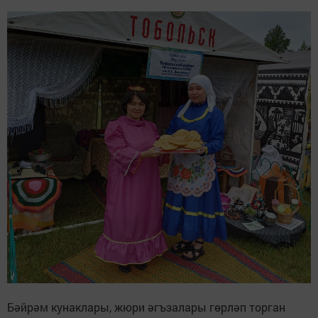
Бәйрәм кунаклары, жюри әгъзалары гөрләп торган