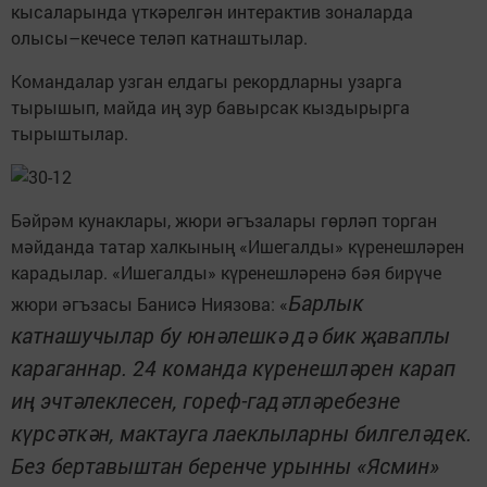
кысаларында үткәрелгән интерактив зоналарда
олысы–кечесе теләп катнаштылар.
Командалар узган елдагы рекордларны узарга
тырышып, майда иң зур бавырсак кыздырырга
тырыштылар.
Бәйрәм кунаклары, жюри әгъзалары гөрләп торган
мәйданда татар халкының «Ишегалды» күренешләрен
карадылар. «Ишегалды» күренешләренә бәя бирүче
Барлык
жюри әгъзасы Банисә Ниязова: «
катнашучылар бу юнәлешкә дә бик җаваплы
караганнар. 24 команда күренешләрен карап
иң эчтәлеклесен, гореф-гадәтләребезне
күрсәткән, мактауга лаеклыларны билгеләдек.
Без бертавыштан беренче урынны «Ясмин»