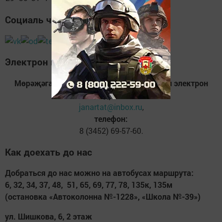
Социаль челтәрләр
Электрон почта
Мөрәҗәгать итү һәм котлаулар бирү өчен электрон
адрес:
janartat@inbox.ru
,
телефон:
8 (3452) 69-57-60.
Как доехать до нас
Добраться до нас можно на автобусах маршрута:
6, 32, 34, 37, 48, 51, 65, 69, 77, 78, 135к, 135м
(остановка «Автоколонна №-1228», «Школа №-39»)
ул. Шишкова, 6, 2 этаж