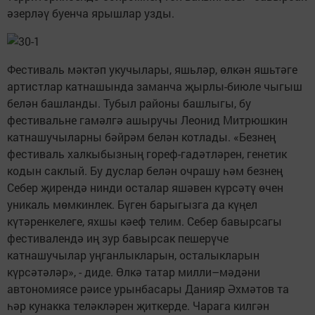
әзерләү буенча ярышлар узды.
Фестиваль мәктәп укучылары, яшьләр, өлкән яшьтәге
артистлар катнашында заманча җырлы-биюле чыгыш
белән башланды. Тубыл районы башлыгы, бу
фестивальне гамәлгә ашыручы Леонид Митрюшкин
катнашучыларны бәйрәм белән котлады. «Безнең
фестиваль халкыбызның гореф-гадәтләрен, генетик
кодын саклый. Бу дуслар белән очрашу һәм безнең
Себер җирендә нинди осталар яшәвен күрсәтү өчен
уникаль мөмкинлек. Бүген барыгызга да күңел
күтәренкелеге, яхшы кәеф телим. Себер бавырсагы
фестивалендә иң зур бавырсак пешерүче
катнашучылар уңганлыкларын, осталыкларын
күрсәтәләр», - диде. Өлкә татар милли–мәдәни
автономиясе рәисе урынбасары Данияр Әхмәтов та
һәр кунакка теләкләрен җиткерде. Чарага килгән