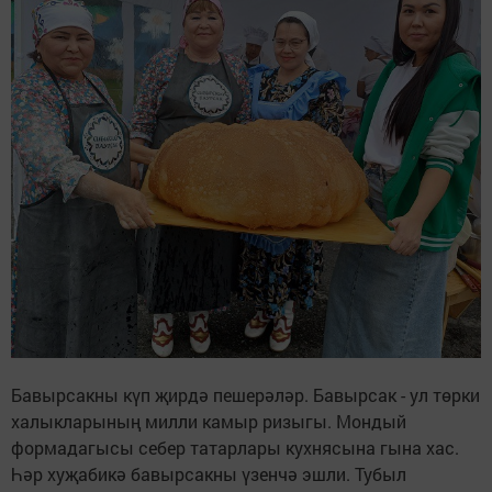
Бавырсакны күп җирдә пешерәләр. Бавырсак - ул төрки
халыкларының милли камыр ризыгы. Мондый
формадагысы себер татарлары кухнясына гына хас.
Һәр хуҗабикә бавырсакны үзенчә эшли. Тубыл