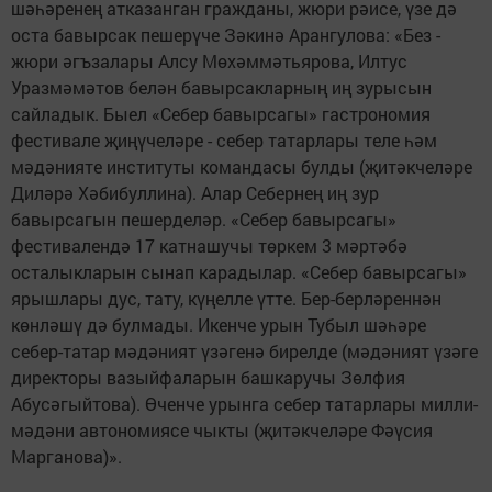
шәһәренең атказанган гражданы, жюри рәисе, үзе дә
оста бавырсак пешерүче Зәкинә Арангулова: «Без -
жюри әгъзалары Алсу Мөхәммәтьярова, Илтус
Уразмәмәтов белән бавырсакларның иң зурысын
сайладык. Быел «Себер бавырсагы» гастрономия
фестивале җиңүчеләре - себер татарлары теле һәм
мәдәнияте институты командасы булды (җитәкчеләре
Диләрә Хәбибуллина). Алар Себернең иң зур
бавырсагын пешерделәр. «Себер бавырсагы»
фестивалендә 17 катнашучы төркем 3 мәртәбә
осталыкларын сынап карадылар. «Себер бавырсагы»
ярышлары дус, тату, күңелле үтте. Бер-берләреннән
көнләшү дә булмады. Икенче урын Тубыл шәһәре
себер-татар мәдәният үзәгенә бирелде (мәдәният үзәге
директоры вазыйфаларын башкаручы Зөлфия
Абусәгыйтова). Өченче урынга себер татарлары милли-
мәдәни автономиясе чыкты (җитәкчеләре Фәүсия
Марганова)».