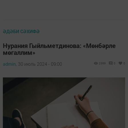
ӘДӘБИ СӘХИФӘ
Нурания Гыйльметдинова: «Мөнбәрле
мөгаллим»
admin,
30 июль 2024 - 09:00
2369
0
0