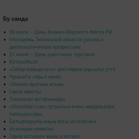
Бу санда
28 июля – День Военно-Морского Флота РФ
Молодёжь Тюменской области узнала о
дипломатических профессиях
27 июля – День работника торговли
Котлыйбыз!
«Себер бавырсагы» фестивале уңышлы үтте
Чумыкта «Авыл көне»
«Минем яраткан ягым»
Гаилә квесты
Талымхан ветераннары
«Мәхәббәт һәм тугрылык өчен» медальләре
тапшырылды
Батырларыбызның якты истәлегенә
Исемнәре үлемсез
Герой истәлеге җиңүгә китерә