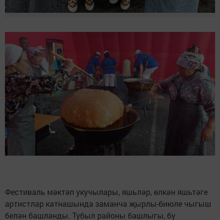
Фестиваль мәктәп укучылары, яшьләр, өлкән яшьтәге
артистлар катнашында заманча җырлы-биюле чыгыш
белән башланды. Тубыл районы башлыгы, бу