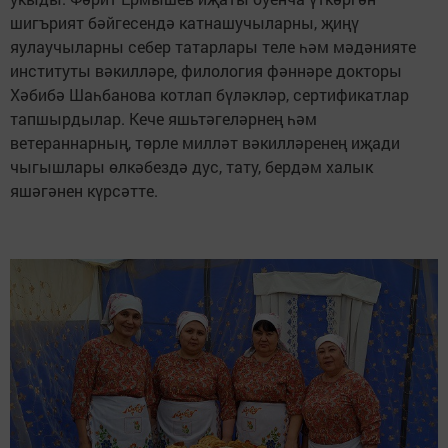
шигърият бәйгесендә катнашучыларны, җиңү
яулаучыларны себер татарлары теле һәм мәдәнияте
институты вәкилләре, филология фәннәре докторы
Хәбибә Шаһбанова котлап бүләкләр, сертификатлар
тапшырдылар. Кече яшьтәгеләрнең һәм
ветераннарның, төрле милләт вәкилләренең иҗади
чыгышлары өлкәбездә дус, тату, бердәм халык
яшәгәнен күрсәтте.