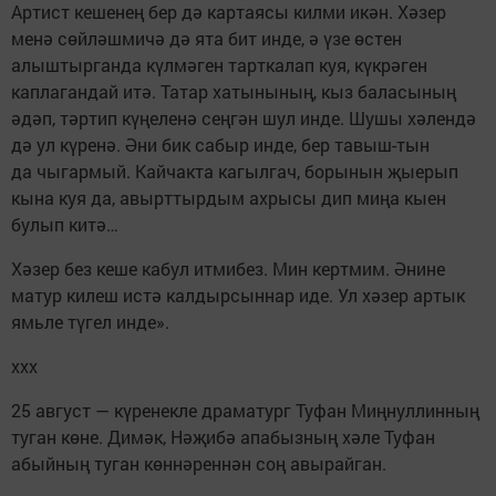
Артист кешенең бер дә картаясы килми икән. Хәзер
менә сөйләшмичә дә ята бит инде, ә үзе өстен
алыштырганда күлмәген тарткалап куя, күкрәген
каплагандай итә. Татар хатынының, кыз баласының
әдәп, тәртип күңеленә сеңгән шул инде. Шушы хәлендә
дә ул күренә. Әни бик сабыр инде, бер тавыш-тын
да чыгармый. Кайчакта кагылгач, борынын җыерып
кына куя да, авырттырдым ахрысы дип миңа кыен
булып китә…
Хәзер без кеше кабул итмибез. Мин кертмим. Әнине
матур килеш истә калдырсыннар иде. Ул хәзер артык
ямьле түгел инде».
ххх
25 август — күренекле драматург Туфан Миңнуллинның
туган көне. Димәк, Нәҗибә апабызның хәле Туфан
абыйның туган көннәреннән соң авырайган.