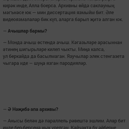
кирәк инде, Алла боерса. Архивны өйдә саклауның
мәгънәсе юк — мин диссертация язмыйм бит. Әле
видеоязмалалар бик күп, аларга барып җитә алган юк.
—
Ачышлар бармы?
— Монда ачыш өстендә ачыш. Кәгазьләре арасыннан
әтинең шигырьләре килеп чыкты. Миңа калса,
ул беркайда да басылмаган. Язучылар элек стенгазета
чыгара иде — шуңа язган пародияләр.
—
Ә Нәҗибә апа архивы?
— Анысы белән дә параллель рәвештә эшлим. Алар бит
инде бер-берсенә нык үрелгән. Кайчакта бу әйберне