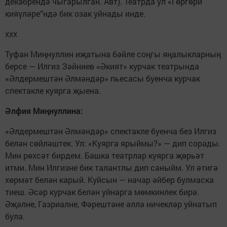
декабрендә чыгарылган. Авт). Театрда ул «Гөргөри
кияүләре”ндә бик озак уйнады инде.
ххх
Туфан Миңнуллин иҗатына бәйле соңгы яңалыкларның
берсе — Илгиз Зәйниев «Әкият» курчак театрында
«Әлдермештән Әлмәндәр» пьесасы буенча курчак
спектакле куярга җыена.
Әлфия Миңнуллина:
«Әлдермештән Әлмәндәр» спектакле буенча без Илгиз
белән сөйләштек. Ул: «Куярга ярыймы?» — дип сорады.
Мин рөхсәт бирдем. Башка театрлар куярга җөрьәт
итми. Мин Илгизне бик талантлы дип саныйм. Ул әтигә
хөрмәт белән карый. Куйсын — начар әйбер булмаска
тиеш. Әсәр курчак белән уйнарга мөмкинлек бирә.
Әҗәлне, Газриалне, Фәрештәне әллә ничекләр уйнатып
була.