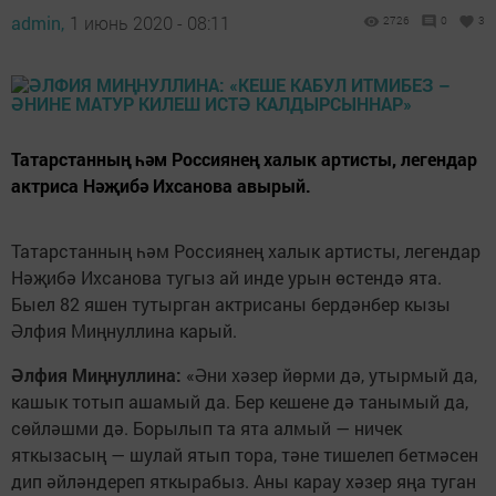
admin,
1 июнь 2020 - 08:11
2726
0
3
Татарстанның һәм Россиянең халык артисты, легендар
актриса Нәҗибә Ихсанова авырый.
Татарстанның һәм Россиянең халык артисты, легендар
Нәҗибә Ихсанова тугыз ай инде урын өстендә ята.
Быел 82 яшен тутырган актрисаны бердәнбер кызы
Әлфия Миңнуллина карый.
Әлфия Миңнуллина:
«Әни хәзер йөрми дә, утырмый да,
кашык тотып ашамый да. Бер кешене дә танымый да,
сөйләшми дә. Борылып та ята алмый — ничек
яткызасың — шулай ятып тора, тәне тишелеп бетмәсен
дип әйләндереп яткырабыз. Аны карау хәзер яңа туган