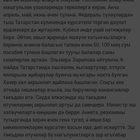
мәшгульлек үзәкләрендә теркәлергә кирәк. Акча
апрель, май, июнь өчен түләнә. Федераль түләүләрдән
тыш Татарстан күләмендә күрсәтелә торган дәүләт
ярдәмнәре дә җитәрлек. Күбесе инде уңай нәтиҗәләр
бирә. Әйтик, авыл җирендә яшәүче хатын-кызларга
беренче, өченче баласын тапкан өчен 50, 100 мең сум
пособие түләнә башлагач туучы балалар саны
сизелерлек арткан. Эльмира Зарипова әйтүенчә, 6
майда Татарстанда эшсезлек, кыскартулар, отпуск
ялларына җибәрүләр буенча иң югары нокта булган.
Хәзер хәл акрынлап җайлана башлаган. Соңгы ике
атнада оешмалар ачыла, эш бирүчеләр вакансияләр
тәкъдим итә. Сәүдә өлкәсендә эш тәкъдим
итүчеләрнең акрынлап артуы да сөендерә. Министр эш
эзләүчеләргә киңәшен дә бирде. Анкета, резюмены
тутырганда кирәк өчен генә түгел, ә кеше бар
мөмкинлекләрен күрсәтеп язсын иде, дип искәртте. Эш
тәкъдим итүчеләр бу мәгълүматларга зур игътибар