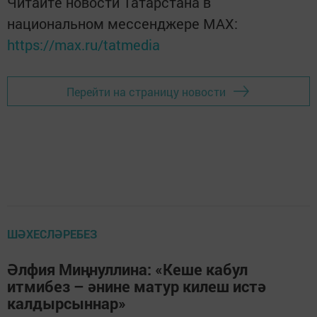
Читайте новости Татарстана в
национальном мессенджере MАХ:
https://max.ru/tatmedia
Перейти на страницу новости
ШӘХЕСЛӘРЕБЕЗ
Әлфия Миңнуллина: «Кеше кабул
итмибез – әнине матур килеш истә
калдырсыннар»