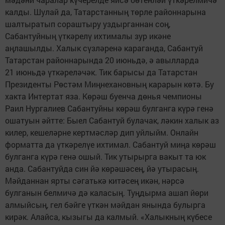
калды. Шулай да, Татарстанның төрле районнарына
шалтыратып сораштыру уздырганнан соң,
Сабантуйның үткәрелү ихтималы зур икәне
аңлашылды. Халык сүзләренә караганда, Сабантуй
Татарстан районнарында 20 июньдә, ә авылларда
21 июньдә үткәреләчәк. Тик барысы да Татарстан
Президенты Рөстәм Миңнехановның карарын көтә. Бу
хакта Интертат яза. Көрәш буенча дөнья чемпионы
Раил Нургалиев Сабантуйны көрәш булганга күрә генә
ошатуын әйтте: Быел Сабантуй булачак, ләкин халык аз
килер, кешеләрне кертмәсләр дип уйлыйм. Онлайн
форматта да үткәрелүе ихтимал. Сабантуй миңа көрәш
булганга күрә генә ошый. Тик утырырга вакыт та юк
анда. Сабантуйда син йә көрәшәсең, йә утырасың.
Мәйданнан ярты сәгатькә китәсең икән, нәрсә
булганын белмичә дә каласың. Туңдырма ашап йөри
алмыйсың, гел бәйге үткән мәйдан янында булырга
кирәк. Алайса, кызыгы да калмый. «Халыкның күбесе