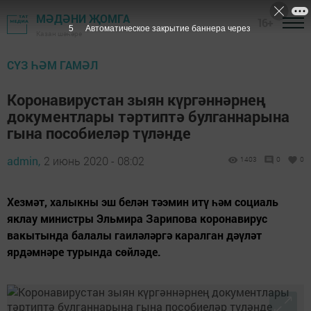
МӘДӘНИ ҖОМГА
16+
4
Автоматическое закрытие баннера через
Казан шәһәре
СҮЗ ҺӘМ ГАМӘЛ
Коронавирустан зыян күргәннәрнең
документлары тәртиптә булганнарына
гына пособиеләр түләнде
admin,
2 июнь 2020 - 08:02
1403
0
0
Хезмәт, халыкны эш белән тәэмин итү һәм социаль
яклау министры Эльмира Зарипова коронавирус
вакытында балалы гаиләләргә каралган дәүләт
ярдәмнәре турында сөйләде.