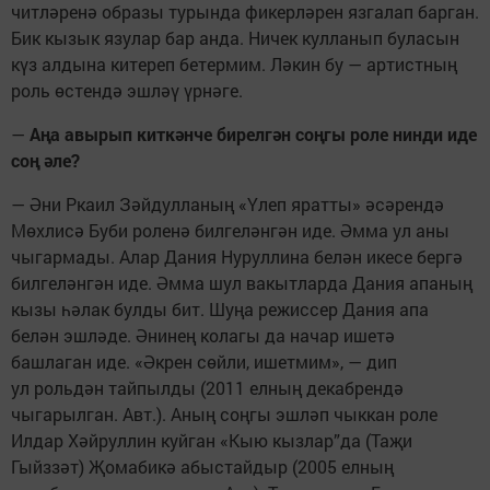
читләренә образы турында фикерләрен язгалап барган.
Бик кызык язулар бар анда. Ничек кулланып буласын
күз алдына китереп бетермим. Ләкин бу — артистның
роль өстендә эшләү үрнәге.
—
Аңа авырып киткәнче бирелгән соңгы роле нинди иде
соң әле?
— Әни Ркаил Зәйдулланың «Үлеп яратты» әсәрендә
Мөхлисә Буби роленә билгеләнгән иде. Әмма ул аны
чыгармады. Алар Дания Нуруллина белән икесе бергә
билгеләнгән иде. Әмма шул вакытларда Дания апаның
кызы һәлак булды бит. Шуңа режиссер Дания апа
белән эшләде. Әнинең колагы да начар ишетә
башлаган иде. «Әкрен сөйли, ишетмим», — дип
ул рольдән тайпылды (2011 елның декабрендә
чыгарылган. Авт.). Аның соңгы эшләп чыккан роле
Илдар Хәйруллин куйган «Кыю кызлар”да (Таҗи
Гыйззәт) Җомабикә абыстайдыр (2005 елның