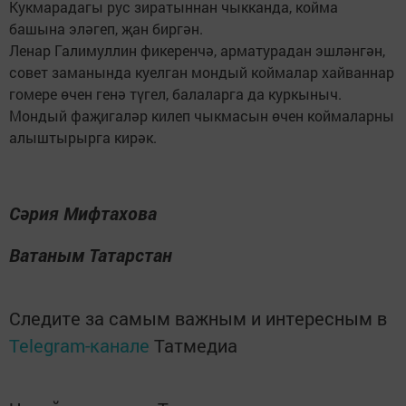
Кукмарадагы рус зиратыннан чыкканда, койма
башына эләгеп, җан биргән.
Ленар Галимуллин фикеренчә, арматурадан эшләнгән,
совет заманында куелган мондый коймалар хайваннар
гомере өчен генә түгел, балаларга да куркыныч.
Мондый фаҗигаләр килеп чыкмасын өчен коймаларны
алыштырырга кирәк.
Сәрия Мифтахова
Ватаным Татарстан
Следите за самым важным и интересным в
Telegram-канале
Татмедиа