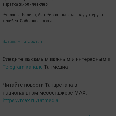
зиратка җирлиячәкләр.
Русланга Ралинә, Аяз, Ризванны исән-сау үстерүен
телибез. Сабырлык сезгә!
Ватаным Татарстан
Следите за самым важным и интересным в
Telegram-канале
Татмедиа
Читайте новости Татарстана в
национальном мессенджере MАХ:
https://max.ru/tatmedia