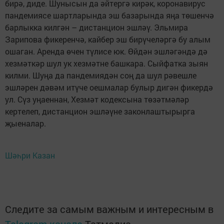
бирә, диде. Шунысын да әйтергә кирәк, коронавирус
пандемиясе шартларында эш базарында яңа төшенчә
барлыкка килгән – дистанцион эшләү. Эльмира
Зарипова фикеренчә, кайбер эш бирүчеләргә бу алым
ошаган. Аренда өчен түлисе юк. Өйдән эшләгәндә дә
хезмәткәр шул ук хезмәтне башкара. Сыйфатка зыян
килми. Шуңа да пандемиядән соң да шул рәвешле
эшләрен дәвәм итүче оешмалар булыр дигән фикердә
ул. Сүз уңаеннан, Хезмәт кодексына төзәтмәләр
кертелеп, дистанцион эшләүне законлаштырырга
җыеналар.
Шәһри Казан
Следите за самым важным и интересным в