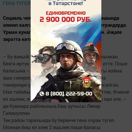
Социаль челтәрләрдә пәйдә булган койма башында
эленеп калган пошиның фотосы күпләрне тетрәндерде.
Урман кунагы койма аша сикермәкче булган. Әҗәле
зиратта көткән, күрәсең.
– Бу вакыйга кичә Ядегәр авылында килеп чыккан.
Безгә иртүк авыл халкы шалтыратып хәбәр итте. Поши
баласына – 2 яшь чамасы. Ул урам ягындагы койма
аша сикереп, зиратка кермәкче булган. Койма
тимерләре үткен булмаса да, арматурадан ясалган.
Мал табибы чакыртып, аны үләт базына илттек. Өченче
ел эшлим, ләкин мондый хәлнең булганы юк иде әле, –
ди Кукмара районының баш аучысы Ленар
Галимуллин.
Тик район тарихында бу беренче генә очрак түгел.
Моннан биш ел элек 2 яшьлек поши баласы