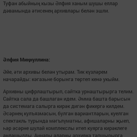
Туфан абыйның кызы Әлфия ханым шушы еллар
дәвамында әтисенең архивлары белән эшли.
Әлфия Миңнуллина:
Әйе, әти архивы белән утырам. Тик күзләрем
начарайды: кәгазьне борынга төртеп кенә укыйм.
Архивны цифрлаштырып, сайтка урнаштырырга телим.
Сайтка сала да башлаган идем. Әмма башта барысын
да системага салырга кирәк дигән фикергә килдем.
Әсәрнең кулъязмасын, булган вариантларын, куелган
спектакль турында мәгълүматны, афишаларны җыеп,
һәр әсәрне шулай комплекслы итеп куярга кирәклеге
аңлашылды. Аннары аларны архивка тапшырырга