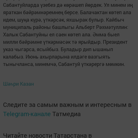
Сабантуйларда үзебез дә көрәшеп йөрдек. Ул минем иң
яраткан бәйрәмнәремнең берсе. Балачактан көтеп ала
идем, шуңа күрә, үткәрсәк, яхшырак булыр. Кайбыч
муниципаль районы башлыгы Альберт Рәхмәтуллин:
Халык Сабантуйны ел саен көтеп ала. Әмма быел
милли бәйрәмне үткәрмәсәк тә ярыйдыр. Президент
указ чыгарса, ясыйбыз. Буладыр дип ышанып
калабыз. Июнь ахырларына илдәге вазгыять
тынычланса, минемчә, Сабантуй үткәрергә мөмкин.
Шәһри Казан
Следите за самым важным и интересным в
Telegram-канале
Татмедиа
Читайте новости Татарстана в