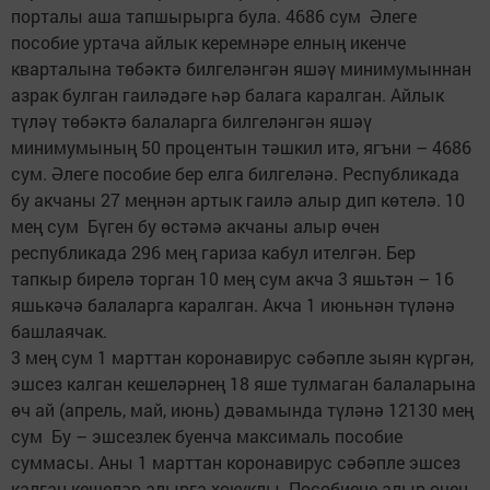
порталы аша тапшырырга була. 4686 сум Әлеге
пособие уртача айлык керемнәре елның икенче
кварталына төбәктә билгеләнгән яшәү минимумыннан
азрак булган гаиләдәге һәр балага каралган. Айлык
түләү төбәктә балаларга билгеләнгән яшәү
минимумының 50 процентын тәшкил итә, ягъни – 4686
сум. Әлеге пособие бер елга билгеләнә. Республикада
бу акчаны 27 меңнән артык гаилә алыр дип көтелә. 10
мең сум Бүген бу өстәмә акчаны алыр өчен
республикада 296 мең гариза кабул ителгән. Бер
тапкыр бирелә торган 10 мең сум акча 3 яшьтән – 16
яшькәчә балаларга каралган. Акча 1 июньнән түләнә
башлаячак.
3 мең сум 1 марттан коронавирус сәбәпле зыян күргән,
эшсез калган кешеләрнең 18 яше тулмаган балаларына
өч ай (апрель, май, июнь) дәвамында түләнә 12130 мең
сум Бу – эшсезлек буенча максималь пособие
суммасы. Аны 1 марттан коронавирус сәбәпле эшсез
калган кешеләр алырга хокуклы. Пособиене алыр өчен