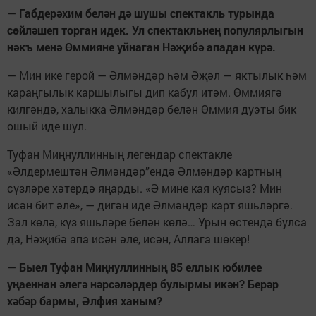
—
Габдерәхим белән дә шушы спектакль турында
сөйләшеп торган идек. Ул спектакльнең популярлыгын
нәкъ менә Өммияне уйнаган Нәҗибә ападан күрә.
— Мин ике герой — Әлмәндәр һәм Әҗәл — яктылык һәм
караңгылык каршылыгы дип кабул итәм. Өммиягә
килгәндә, халыкка Әлмәндәр белән Өммия дуэты бик
ошый иде шул.
Туфан Миңнуллинның легендар спектакле
«Әлдермештән Әлмәндәр”ендә Әлмәндәр картның
сүзләре хәтердә яңарды. «Ә мине кая куясыз? Мин
исән бит әле», — дигән иде Әлмәндәр карт яшьләргә.
Зал көлә, күз яшьләре белән көлә… Урын өстендә булса
да, Нәҗибә апа исән әле, исән, Аллага шөкер!
—
Быел Туфан Миңнуллинның 85 еллык юбилее
уңаеннан әлегә нәрсәләрдер булырмы икән? Берәр
хәбәр бармы, Әлфия ханым?