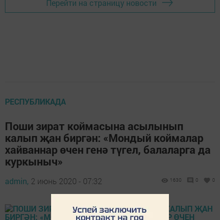
Перейти на страницу новости
РЕСПУБЛИКАДА
Поши зират коймасына асылынып
калып җан биргән: «Мондый коймалар
хайваннар өчен генә түгел, балаларга да
куркыныч»
admin,
2 июнь 2020 - 07:32
1630
0
0