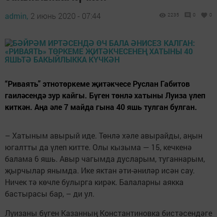
admin,
2 июнь 2020 - 07:44
2235
0
0
“Риваять” этнотөркеме җитәкчесе Руслан Габитов
гаиләсендә зур кайгы. Бүген төнлә хатыны Луиза үлеп
киткән. Аңа әле 7 майда гына 40 яшь тулган булган.
– Хатыным авырый иде. Төнлә хәле авырайды, аңын
югалтты да үлеп китте. Олы кызыма — 15, кечкенә
балама 6 яшь. Авыр чагымда дусларым, туганнарым,
җырчылар янымда. Ике яктан әти-әниләр исән сау.
Ничек тә көчле булырга кирәк. Балаларны аякка
бастырасы бар, – ди ул.
Луизаны бүген Казанның Константиновка бистәсендәге