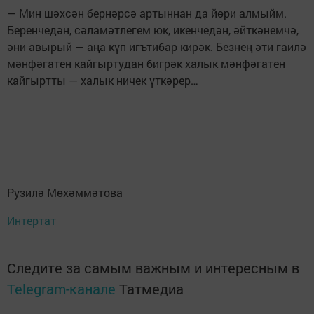
— Мин шәхсән бернәрсә артыннан да йөри алмыйм.
Беренчедән, сәламәтлегем юк, икенчедән, әйткәнемчә,
әни авырый — аңа күп игътибар кирәк. Безнең әти гаилә
мәнфәгатен кайгыртудан бигрәк халык мәнфәгатен
кайгыртты — халык ничек үткәрер…
Рузилә Мөхәммәтова
Интертат
Следите за самым важным и интересным в
Telegram-канале
Татмедиа