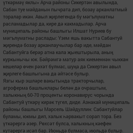
үткәрмәү яклы» Арча районы Сикертән авылында,
Сабан туе мәйданын пычрата дип, бозау арканлатмый
торалар икән. Авыл җирлегендә бу мәгълүматны
расламадылар да, кире дә какмадылар. Арча
муниципаль районы башлыгы Илшат Нуриев бу
мәгълүматны раслады: Үзем яшь вакытта Сабантуй
җирендә бозау арканлаучылар бар иде, мәйдан
Сабантуйга берәр атна кала җыештырыла, аның
куркынычы юк. Бәйрәмгә матур аяк киеменнән чыккан
кешеләр өчен рәхәт булмас, шуңа да Сикертән авыл
җирлеге башлыгына да әйтәсе булыр.
Язгы кыр эшләре вакытында тракторчылар,
агроферма башлыклары белән дә очраштым,
халыкның 60-70 проценты коронавирус чорында
Сабантуй үткәрү кирәк түгел, диде. Азнакай муниципаль
районы башлыгы Марсель Шәйдуллин: Сабантуйлар
буламы, юкмы дип, халык һәрвакыт сорап тора. Без
үткәрергә әзер. Рөхсәт булса, халыкның кәефен
күтәрергә исәп бар. Июньдә булмаса, июльдә булыр.