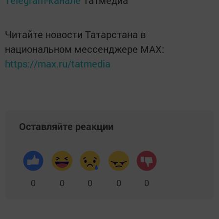
Telegram-канале
Татмедиа
Читайте новости Татарстана в
национальном мессенджере MАХ:
https://max.ru/tatmedia
Оставляйте реакции
0
0
0
0
0