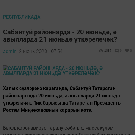
РЕСПУБЛИКАДА
Сабантуй районнарда - 20 июньдә, ә
авылларда 21 июньдә үткәреләчәк?
admin,
2 июнь 2020 - 07:54
2087
0
0
Халык сүзләренә караганда, Сабантуй Татарстан
районнарында 20 июньдә, ә авылларда 21 июньдә
үткәреләчәк. Тик барысы да Татарстан Президенты
Рөстәм Миңнехановның карарын көтә.
Быел, коронавирус таралу сәбәпле, массакүләм
мәдәни чаралар күчерелде яисә бөтенләй үткәрелмичә