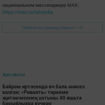
национальном мессенджере MАХ:
https://max.ru/tatmedia
Перейти на страницу новости
ҖАН АВАЗЫ
Бәйрәм иртәсендә өч бала әнисез
калган: «Риваять» төркеме
җитәкчесенең хатыны 40 яшьтә
бакыйлыкка күчкән