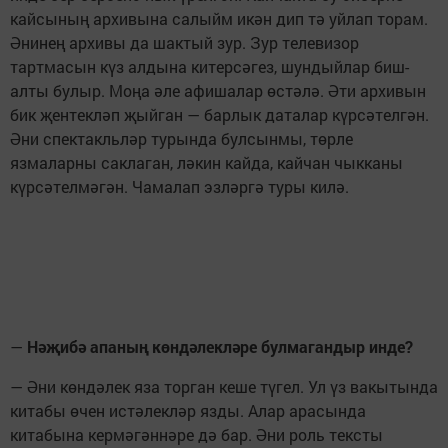
кайсының архивына салыйм икән дип тә уйлап торам.
Әнинең архивы да шактый зур. Зур телевизор
тартмасын күз алдына китерсәгез, шундыйлар биш-
алты булыр. Моңа әле афишалар өстәлә. Әти архивын
бик җентекләп җыйган — барлык даталар күрсәтелгән.
Әни спектакльләр турында булсынмы, төрле
язмаларны саклаган, ләкин кайда, кайчан чыкканы
күрсәтелмәгән. Чамалап эзләргә туры килә.
—
Нәҗибә апаның көндәлекләре булмагандыр инде?
— Әни көндәлек яза торган кеше түгел. Ул үз вакытында
китабы өчен истәлекләр язды. Алар арасында
китабына кермәгәннәре дә бар. Әни роль тексты