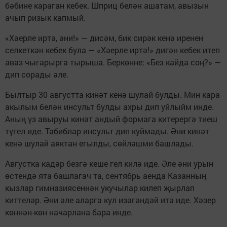
бәбине караган кебек. Шприц белән ашатам, авызын
ачып ризык капмый.
«Хәерле иртә, әни!» — дисәм, бик сирәк кенә иренен
селкеткән кебек була — «Хәерле иртә!» дигән кебек итеп
аваз чыгарырга тырыша. Беркөнне: «Без кайда соң?» —
дип сорады әле.
Былтыр 30 августта кинәт кенә шулай булды. Мин кара
акылым белән инсульт булды ахры дип уйлыйм инде.
Аның үз авыруы кинәт андый формага китерергә тиеш
түгел иде. Табиблар инсульт дип куймады. Әни кинәт
кенә шулай аяктан егылды, сөйләшми башлады.
Августка кадәр безгә кеше гел килә иде. Әле әни урын
өстендә ята башлагач та, сентябрь аенда Казанның
кызлар гимназиясеннән укучылар килеп җырлап
киттеләр. Әни әле аларга кул изәгәндәй итә иде. Хәзер
көннән-көн начарлана бара инде.