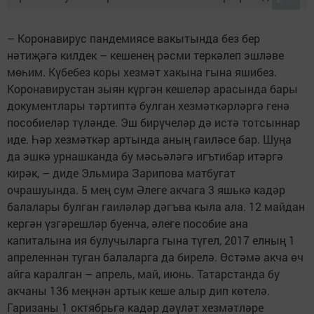
– Коронавирус пандемиясе вакытында без бер
нәтиҗәгә килдек – кешенең рәсми теркәлеп эшләве
мөһим. Күбебез коры хезмәт хакына гына яшибез.
Коронавирустан зыян күргән кешеләр арасында бары
документлары тәртиптә булган хезмәткәрләргә генә
пособиеләр түләнде. Эш бирүчеләр дә истә тотсыннар
иде. Һәр хезмәткәр артында аның гаиләсе бар. Шуңа
да эшкә урнашканда бу мәсьәләгә игътибар итәргә
кирәк, – диде Эльмира Зарипова матбугат
очрашуында. 5 мең сум Әлеге акчага 3 яшькә кадәр
балалары булган гаиләләр дәгъва кыла ала. 12 майдан
кергән үзгәрешләр буенча, әлеге пособие ана
капиталына ия булучыларга гына түгел, 2017 елның 1
апреленнән туган балаларга да бирелә. Өстәмә акча өч
айга каралган – апрель, май, июнь. Татарстанда бу
акчаны 136 меңнән артык кеше алыр дип көтелә.
Гаризаны 1 октябрьгә кадәр дәүләт хезмәтләре