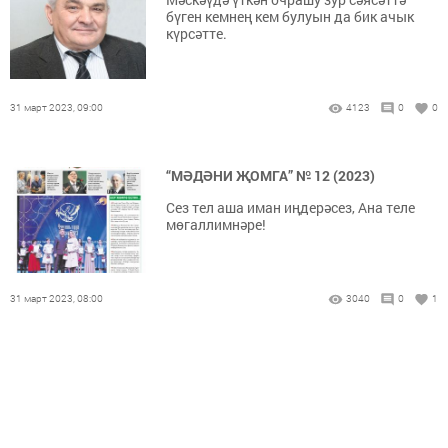
бүген кемнең кем булуын да бик ачык
күрсәтте.
31 март 2023, 09:00
4123
0
0
“МӘДӘНИ ҖОМГА” № 12 (2023)
Сез тел аша иман иңдерәсез, Ана теле
мөгаллимнәре!
31 март 2023, 08:00
3040
0
1