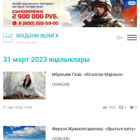
МӘДӘНИ ҖОМГА
16+
Казан шәһәре
31 март 2023 яңалыклары
Ибраһим Гази: «Югалган Мәрзыя»
(ХИКӘЯ)
31 март 2023, 14:00
1503
0
0
Фирүзә Җамалетдинова: «Яратып китү»
(ХИКӘЯ)