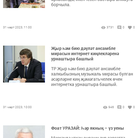
борчыла.
31 март 2023, 11:00
3731
0
0
Җыр һәм бию дәүләт ансамбле
мирасын интернет киңлекләренә
урнаштыра башлый
ТР Җыр һәм бию дәүләт ансамбле
халкыбызның музыкаль мирасы булган
әсәрләрне киң җәмәгатьчелек өчен
интернетка урнаштыра башлый.
31 март 2023, 10:00
946
0
0
Фоат УРАЗАЙ: Һәр якның – үз уены
Мәскәүдә үткән очрашу зур сәясәттә