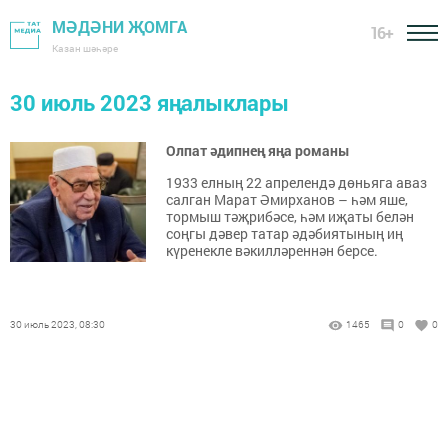
МӘДӘНИ ҖОМГА
16+
Казан шәһәре
30 июль 2023 яңалыклары
Олпат әдипнең яңа романы
1933 елның 22 апрелендә дөньяга аваз
салган Марат Әмирханов – һәм яше,
тормыш тәҗрибәсе, һәм иҗаты белән
соңгы дәвер татар әдәбиятының иң
күренекле вәкилләреннән берсе.
30 июль 2023, 08:30
1465
0
0