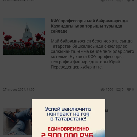
КФУ профессоры май бәйрәмнәрендә
Казандагы һава торышы турында
сөйләде
Май бәйрәмнәренең беренче яртысында
Татарстан башкаласында сизелерлек
салкынайта. Әмма көчле яңгырлар әлегә
көтелми. Бу хакта КФУ профессоры,
география фәннәре докторы Юрий
Переведенцев хәбәр итте.
27 апрель 2024, 11:00
1600
0
0
Киеменә карап каршы алма
(ЯЗМЫШ)