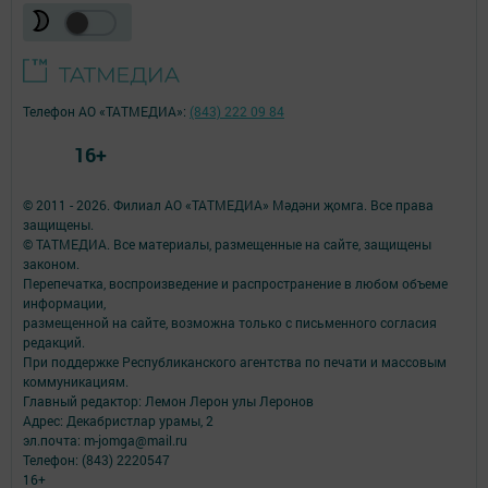
Телефон АО «ТАТМЕДИА»:
(843) 222 09 84
16+
© 2011 - 2026. Филиал АО «ТАТМЕДИА» Мәдәни җомга. Все права
защищены.
© ТАТМЕДИА. Все материалы, размещенные на сайте, защищены
законом.
Перепечатка, воспроизведение и распространение в любом объеме
информации,
размещенной на сайте, возможна только с письменного согласия
редакций.
При поддержке Республиканского агентства по печати и массовым
коммуникациям.
Главный редактор: Лемон Лерон улы Леронов
Адрес: Декабристлар урамы, 2
эл.почта: m-jomga@mail.ru
Телефон: (843) 2220547
16+