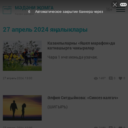
МӘДӘНИ ҖОМГА
16+
6
Автоматическое закрытие баннера через
Казан шәһәре
27 апрель 2024 яңалыклары
Казанлыларны «Яшел марафон»да
катнашырга чакыралар
Чара 1 нче июньдә узачак.
27 апрель 2024, 13:00
1467
0
0
Әлфия Ситдыйкова: «Синсез калгач»
(ШИГЫРЬ)
27 апрель 2024, 12:00
2159
0
0