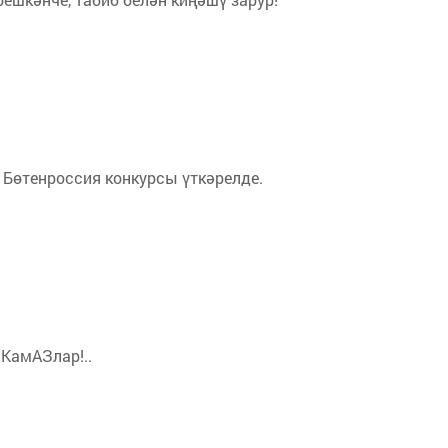
 Бөтенроссия конкурсы үткәрелде.
 КамАЗлар!..