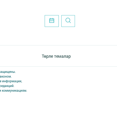
Төрле темалар
 защищены.
аконом.
ме информации,
редакций.
ым коммуникациям.