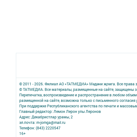
© 2011 - 2026. Филиал АО «ТАТМЕДИА» Мәдәни җомга. Все права
© ТАТМЕДИА. Все материалы, размещенные на сайте, защищены з
Перепечатка, воспроизведение и распространение в любом объе
размещенной на сайте, возможна только с письменного согласия 
При поддержке Республиканского агентства по печати и массов
Главный редактор: Лемон Лерон улы Леронов
Адрес: Декабристлар урамы, 2
эл.почта: m-jomga@mail.ru
Телефон: (843) 2220547
16+