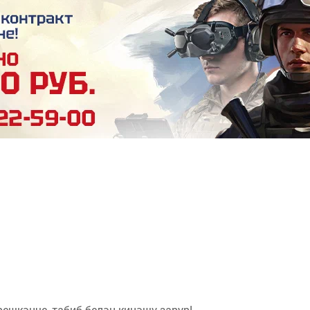
шкәнче, табиб белән киңәшү зарур!