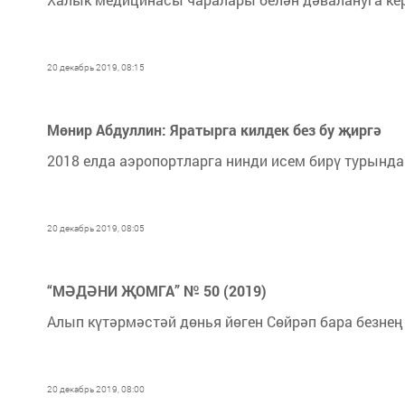
20 декабрь 2019, 08:15
Мөнир Абдуллин: Яратырга килдек без бу җиргә
2018 елда аэропортларга нинди исем бирү турында
20 декабрь 2019, 08:05
“МӘДӘНИ ҖОМГА” № 50 (2019)
Алып күтәрмәстәй дөнья йөген Сөйрәп бара безнең
20 декабрь 2019, 08:00