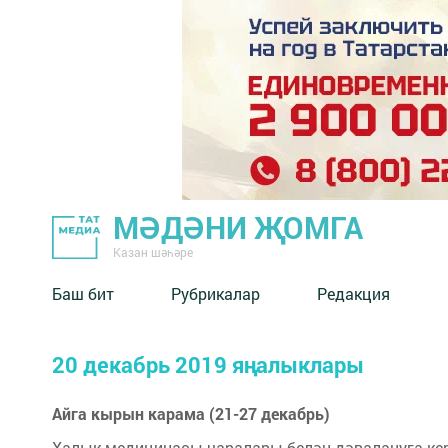
МӘДӘНИ ҖОМГА
Казан шәһәре
Баш бит
Рубрикалар
Редакция
20 декабрь 2019 яңалыклары
Айга кырын карама (21-27 декабрь)
Халык медицинасы чаралары белән дәвалануга кере