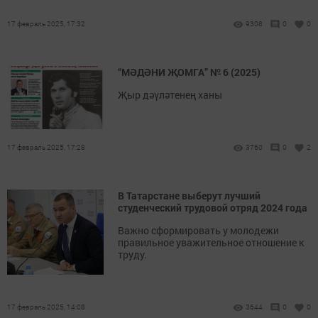
17 февраль 2025, 17:32
9308
0
0
“МӘДӘНИ ҖОМГА” № 6 (2025)
Җыр дәүләтенең ханы
17 февраль 2025, 17:28
3760
0
2
В Татарстане выберут лучший
студенческий трудовой отряд 2024 года
Важно сформировать у молодежи
правильное уважительное отношение к
труду.
17 февраль 2025, 14:08
3644
0
0