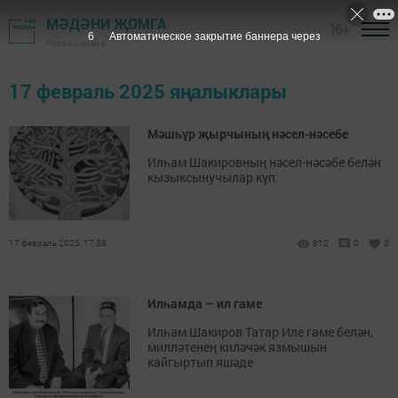
МӘДӘНИ ҖОМГА
16+
6
Автоматическое закрытие баннера через
Казан шәһәре
17 февраль 2025 яңалыклары
Мәшһүр җырчының нәсел-нәсебе
Илһам Шакировның нәсел-нәсәбе белән
кызыксынучылар күп.
17 февраль 2025, 17:38
812
0
3
Илһамда – ил гаме
Илһам Шакиров Татар Иле гаме белән,
милләтенең киләчәк язмышын
кайгыртып яшәде