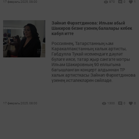
17 февраль 2025, 09:00
970
0
1
Зәйнәп Фәрхетдинова: Илһам абый
Шакиров безне үзенең балалары кебек
кабул итте
Россиянең, Татарстанның һәм
Каракалпакстанның халык артисты,
Габдулла Тукай исемендәге дәүләт
бүләге иясе, татар җыр сәнгате мэтры
Илһам Шакировның 90 еллыгына
багышланган концерт алдыннан ТР
халык артисткасы Зәйнәп Фәрхетдинова
үзенең истәлекләрен сөйләде.
17 февраль 2025, 08:00
1300
0
0