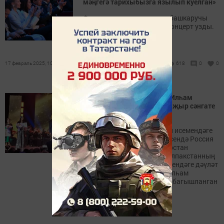
мәңгегә тарихыбызга язылып куелган»
Филармониядә күренекле башкаручы
истәлегенә багышланган концерт узды.
17 февраль 2025, 10:00
618
0
0
Марат Әхмәтов: Моң — ул Илһам
Шакиров, ә Илһамыбыз — җыр сәнгате
Тукае
Казандагы Габдулла Тукай исемендәге
Татар дәүләт филармониясендә Россия
Федерациясенең һәм Татарстан
Республикасының, Каракалпакстанның
халык артисты, Тукай исемендәге дәүләт
бүләге иясе, бөек җырчы Илһам
Шакировның 90 еллыгына багышланган
концерт булды.