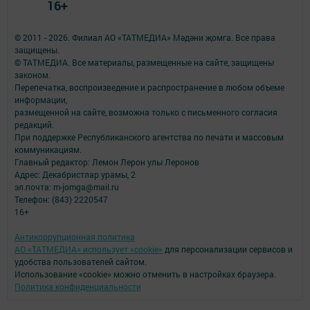
16+
© 2011 - 2026. Филиал АО «ТАТМЕДИА» Мәдәни җомга. Все права
защищены.
© ТАТМЕДИА. Все материалы, размещенные на сайте, защищены
законом.
Перепечатка, воспроизведение и распространение в любом объеме
информации,
размещенной на сайте, возможна только с письменного согласия
редакций.
При поддержке Республиканского агентства по печати и массовым
коммуникациям.
Главный редактор: Лемон Лерон улы Леронов
Адрес: Декабристлар урамы, 2
эл.почта: m-jomga@mail.ru
Телефон: (843) 2220547
16+
Антикоррупционная политика
АО «ТАТМЕДИА» использует «cookie»
для персонализации сервисов и
удобства пользователей сайтом.
Использование «cookie» можно отменить в настройках браузера.
Политика конфиденциальности