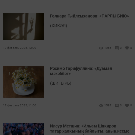
Гөлнара Гыйлемханова: «ПАРЛЫ БИЮ»
(ХИКӘЯ)
17 февраль 2025, 12:00
1966
0
0
Рәсимә Гарифуллина: «Дуамал
мәхәббәт»
(ШИГЫРЬ)
17 февраль 2025, 11:00
1597
0
0
Илсур Метшин: «Илһам Шакиров –
татар халкының байлыгы, аның исеме