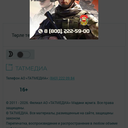
Төрле темалар
Телефон АО «ТАТМЕДИА»:
(843) 222 09 84
16+
© 2011 - 2026. Филиал АО «ТАТМЕДИА» Мәдәни җомга. Все права
защищены.
© ТАТМЕДИА. Все материалы, размещенные на сайте, защищены
законом.
Перепечатка, воспроизведение и распространение в любом объеме