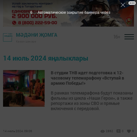
6
Автоматическое закрытие баннера через
МӘДӘНИ ҖОМГА
16+
Казан шәһәре
14 июль 2024 яңалыклары
В студии ТНВ идет подготовка к 12-
часовому телемарафону «Вступай в
армию Победы!»
В рамках телемарафона будут показаны
фильмы из цикла «Наши Герои», а также
репортажи из зоны СВО и прямые
включения с передовой.
14 июль 2024, 09:06
2862
0
0