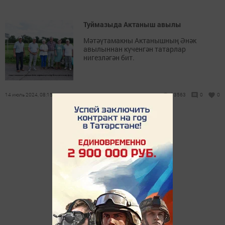
Туймазыда Актаныш авылы
Мәтәүтамакны Актанышның Әнәк
авылыннан күченгән татарлар
нигезләгән бит.
14 июль 2024, 08:15
13563
0
0