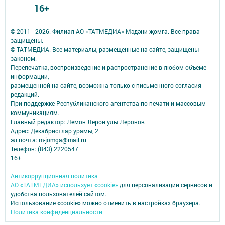
16+
© 2011 - 2026. Филиал АО «ТАТМЕДИА» Мәдәни җомга. Все права
защищены.
© ТАТМЕДИА. Все материалы, размещенные на сайте, защищены
законом.
Перепечатка, воспроизведение и распространение в любом объеме
информации,
размещенной на сайте, возможна только с письменного согласия
редакций.
При поддержке Республиканского агентства по печати и массовым
коммуникациям.
Главный редактор: Лемон Лерон улы Леронов
Адрес: Декабристлар урамы, 2
эл.почта: m-jomga@mail.ru
Телефон: (843) 2220547
16+
Антикоррупционная политика
АО «ТАТМЕДИА» использует «cookie»
для персонализации сервисов и
удобства пользователей сайтом.
Использование «cookie» можно отменить в настройках браузера.
Политика конфиденциальности