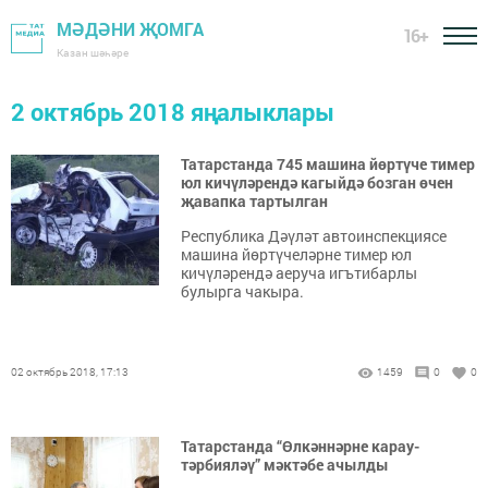
МӘДӘНИ ҖОМГА
16+
Казан шәһәре
2 октябрь 2018 яңалыклары
Татарстанда 745 машина йөртүче тимер
юл кичүләрендә кагыйдә бозган өчен
җавапка тартылган
Республика Дәүләт автоинспекциясе
машина йөртүчеләрне тимер юл
кичүләрендә аеруча игътибарлы
булырга чакыра.
02 октябрь 2018, 17:13
1459
0
0
Татарстанда “Өлкәннәрне карау-
тәрбияләү” мәктәбе ачылды