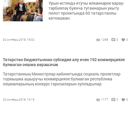
Урын өстендә ятучы өлкәннәрне карау-
тәрбияләү буенча туганнарын укыту
пилот проектында 60 татарстанлы
катнашкан.
02 октябрь 2018, 16:02
1269
0
0
Татарстан бюджетыннан субсидия алу өчен 192 коммерцияле
булмаган оешма көрәшәчәк
Татарстанның Министрлар кабинетында социаль проектлар
тормышка ашыручы коммерцияле булмаган республика
оешмаларының конкурс гаризаларын хупладылар.
02 октябрь 2018, 13:15
1177
0
0