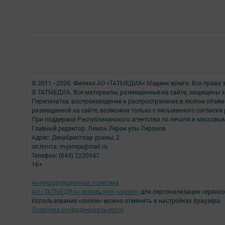
© 2011 - 2026. Филиал АО «ТАТМЕДИА» Мәдәни җомга. Все права
© ТАТМЕДИА. Все материалы, размещенные на сайте, защищены з
Перепечатка, воспроизведение и распространение в любом объе
размещенной на сайте, возможна только с письменного согласия 
При поддержке Республиканского агентства по печати и массов
Главный редактор: Лемон Лерон улы Леронов
Адрес: Декабристлар урамы, 2
эл.почта: m-jomga@mail.ru
Телефон: (843) 2220547
16+
Антикоррупционная политика
АО «ТАТМЕДИА» использует «cookie»
для персонализации сервисо
Использование «cookie» можно отменить в настройках браузера.
Политика конфиденциальности