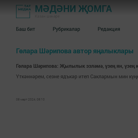
МӘДӘНИ ҖОМГА
Казан шәһәре
Баш бит
Рубрикалар
Редакция
Гөлара Шәрипова автор яңалыклары
Гөлара Шәрипова: Җылылык эзләмә, үзең ян, үзең кө
Үткәннәрем, сезне ядъкәр итеп Саклармын мин күң
08 март 2024, 08:10