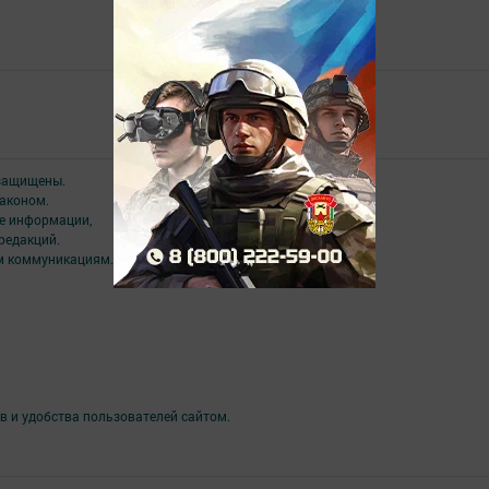
Төрле темалар
 защищены.
аконом.
ме информации,
редакций.
ым коммуникациям.
в и удобства пользователей сайтом.