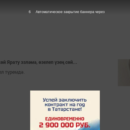
6
Автоматическое закрытие баннера через
й Ярату эзләмә, өзелеп үзең сөй...
ел түремдә.