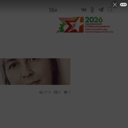
16+
2712
0
2