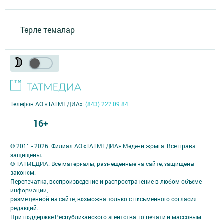
Төрле темалар
Телефон АО «ТАТМЕДИА»:
(843) 222 09 84
16+
© 2011 - 2026. Филиал АО «ТАТМЕДИА» Мәдәни җомга. Все права
защищены.
© ТАТМЕДИА. Все материалы, размещенные на сайте, защищены
законом.
Перепечатка, воспроизведение и распространение в любом объеме
информации,
размещенной на сайте, возможна только с письменного согласия
редакций.
При поддержке Республиканского агентства по печати и массовым