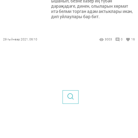
ышанып, безне хәзер иң түбән
дәрәҗәдәге, динен, олыларын хөрмәт
итә белми торган адәм актыклары икән,
дип уйлаулары бар бит.
29 гыйнвар 2021, 06:10
3003
0
16