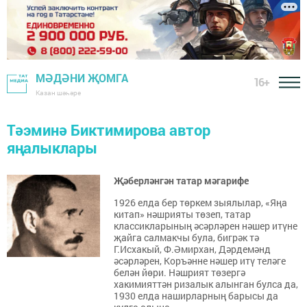
МӘДӘНИ ҖОМГА
16+
Казан шәһәре
Тәэминә Биктимирова автор
яңалыклары
Җәберләнгән татар мәгарифе
1926 елда бер төркем зыялылар, «Яңа
китап» нәшрияты төзеп, татар
классикларының әсәрләрен нәшер итүне
җайга салмакчы була, бигрәк тә
Г.Исхакый, Ф.Әмирхан, Дәрдемәнд
әсәрләрен, Коръәнне нәшер итү теләге
белән йөри. Нәшрият төзергә
хакимияттән ризалык алынган булса да,
1930 елда наширларның барысы да