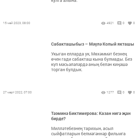
кулга алына.
15 май 2023, 08:00
4921
0
0
Сабакташыбыз – Мәүлә Колый якташы
Укыган елларда ук, Мөхәммәт безнең
өчен гади сабакташ кына булмады. Без
күп мәсьәләләрдә аның белән киңәшә
торган булдык.
27 март 2022, 07:00
1277
0
0
Тәэминә Биктимерова: Казан нигә җан
бирде?
Милләтебезнең тарихын, асыл
сыйфатларын белмәгәннәр фильмга