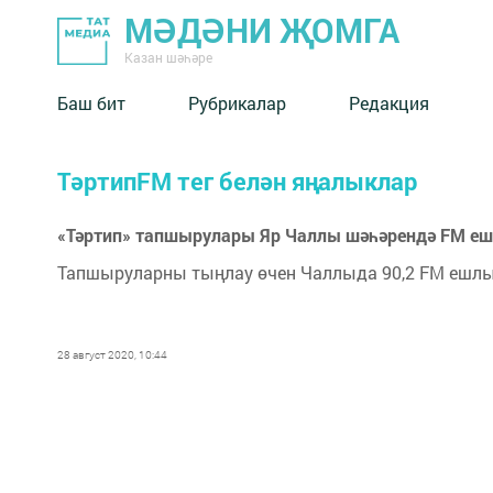
МӘДӘНИ ҖОМГА
Казан шәһәре
Баш бит
Рубрикалар
Редакция
ТәртипFM тег белән яңалыклар
«Тәртип» тапшырулары Яр Чаллы шәһәрендә FM е
Тапшыруларны тыңлау өчен Чаллыда 90,2 FM ешлы
28 август 2020, 10:44