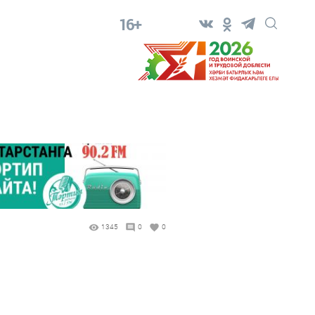
16+
1345
0
0