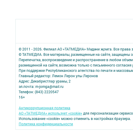
© 2011 - 2026. Филиал АО «ТАТМЕДИА» Мәдәни җомга. Все права
© ТАТМЕДИА. Все материалы, размещенные на сайте, защищены з
Перепечатка, воспроизведение и распространение в любом объе
размещенной на сайте, возможна только с письменного согласия 
При поддержке Республиканского агентства по печати и массов
Главный редактор: Лемон Лерон улы Леронов
Адрес: Декабристлар урамы, 2
эл.почта: m-jomga@mail.ru
Телефон: (843) 2220547
16+
Антикоррупционная политика
АО «ТАТМЕДИА» использует «cookie»
для персонализации сервисо
Использование «cookie» можно отменить в настройках браузера.
Политика конфиденциальности