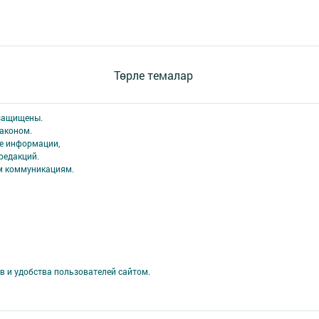
Төрле темалар
 защищены.
аконом.
ме информации,
редакций.
ым коммуникациям.
в и удобства пользователей сайтом.