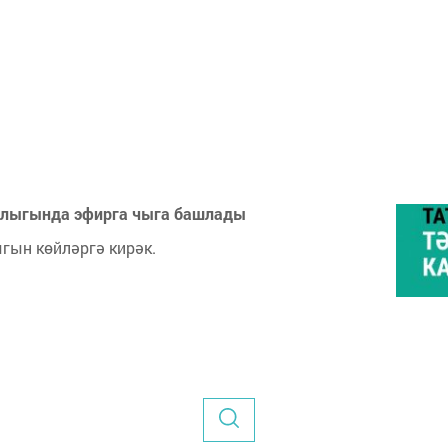
шлыгында эфирга чыга башлады
гын көйләргә кирәк.