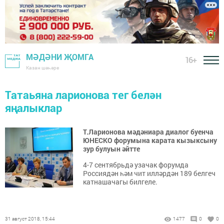
МӘДӘНИ ҖОМГА
16+
Казан шәһәре
Татаьяна ларионова тег белән
яңалыклар
Т.Ларионова мәдәниара диалог буенча
ЮНЕСКО форумына карата кызыксыну
зур булуын әйтте
4-7 сентябрьдә узачак форумда
Россиядән һәм чит илләрдән 189 белгеч
катнашачагы билгеле.
31 август 2018, 15:44
1477
0
0