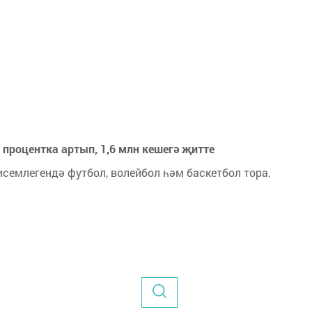
 процентка артып, 1,6 млн кешегә җитте
семлегендә футбол, волейбол һәм баскетбол тора.