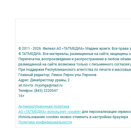
© 2011 - 2026. Филиал АО «ТАТМЕДИА» Мәдәни җомга. Все права
© ТАТМЕДИА. Все материалы, размещенные на сайте, защищены з
Перепечатка, воспроизведение и распространение в любом объе
размещенной на сайте, возможна только с письменного согласия 
При поддержке Республиканского агентства по печати и массов
Главный редактор: Лемон Лерон улы Леронов
Адрес: Декабристлар урамы, 2
эл.почта: m-jomga@mail.ru
Телефон: (843) 2220547
16+
Антикоррупционная политика
АО «ТАТМЕДИА» использует «cookie»
для персонализации сервисо
Использование «cookie» можно отменить в настройках браузера.
Политика конфиденциальности