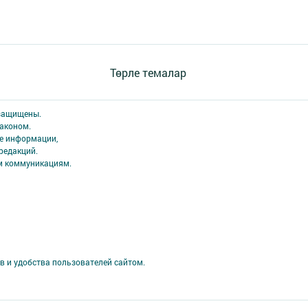
Төрле темалар
 защищены.
аконом.
ме информации,
редакций.
ым коммуникациям.
в и удобства пользователей сайтом.