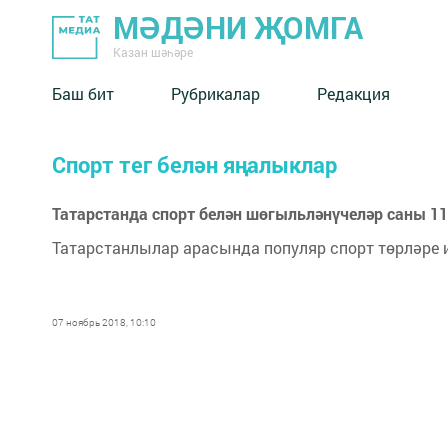
МӘДӘНИ ҖОМГА
Казан шәһәре
Баш бит
Рубрикалар
Редакция
Спорт тег белән яңалыклар
Татарстанда спорт белән шөгыльләнүчеләр саны 11
Татарстанлылар арасында популяр спорт төрләре и
07 ноябрь 2018, 10:10