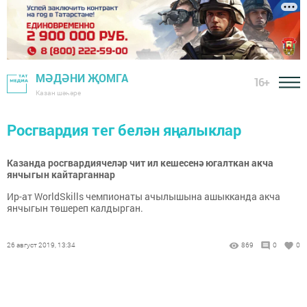
МӘДӘНИ ҖОМГА
16+
Казан шәһәре
Росгвардия тег белән яңалыклар
Казанда росгвардиячеләр чит ил кешесенә югалткан акча
янчыгын кайтарганнар
Ир-ат WorldSkills чемпионаты ачылышына ашыкканда акча
янчыгын төшереп калдырган.
26 август 2019, 13:34
869
0
0