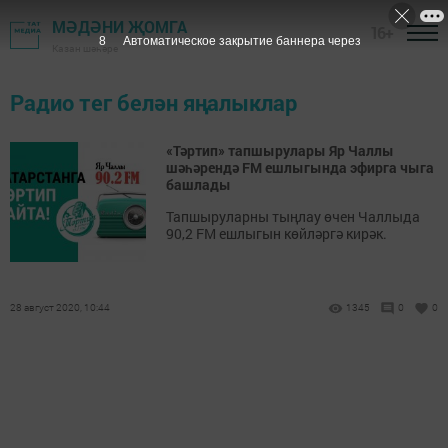
МӘДӘНИ ҖОМГА
16+
8
Автоматическое закрытие баннера через
Казан шәһәре
Радио тег белән яңалыклар
«Тәртип» тапшырулары Яр Чаллы
шәһәрендә FM ешлыгында эфирга чыга
башлады
Тапшыруларны тыңлау өчен Чаллыда
90,2 FM ешлыгын көйләргә кирәк.
28 август 2020, 10:44
1345
0
0