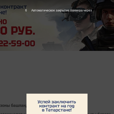
6
Автоматическое закрытие баннера через
езоны башланды
хастаханәләр һәм социаль учреждениеләргә җылы бирелә.