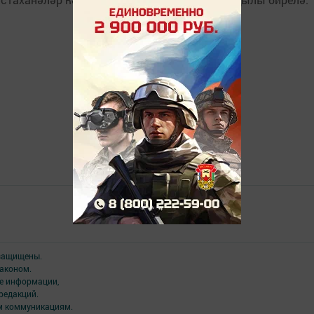
Төрле темалар
 защищены.
аконом.
ме информации,
редакций.
ым коммуникациям.