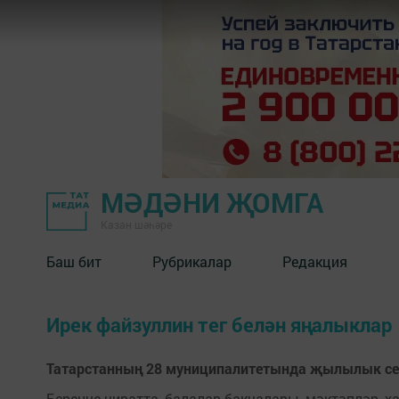
МӘДӘНИ ҖОМГА
Казан шәһәре
Баш бит
Рубрикалар
Редакция
Ирек файзуллин тег белән яңалыклар
Татарстанның 28 муниципалитетында җылылык с
Беренче чиратта, балалар бакчалары, мәктәпләр, 