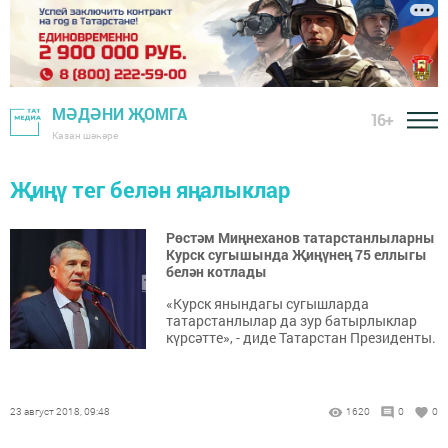
МӘДӘНИ ҖОМГА
16+
Казан шәһәре
Җиңү тег белән яңалыклар
Рөстәм Миңнеханов татарстанлыларны
Курск сугышында Җиңүнең 75 еллыгы
белән котлады
«Курск янындагы сугышларда
татарстанлылар да зур батырлыклар
күрсәтте», - диде Татарстан Президенты.
23 август 2018, 09:48
1620
0
0