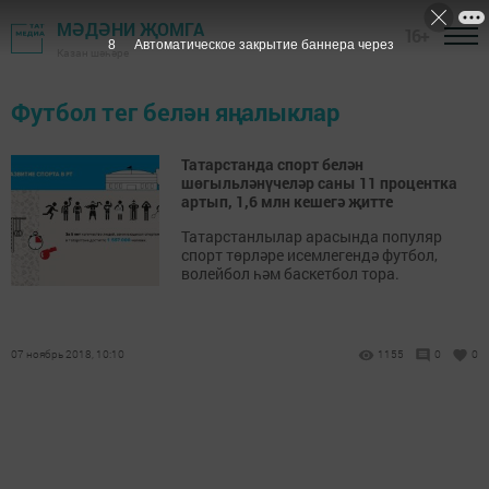
МӘДӘНИ ҖОМГА
16+
7
Автоматическое закрытие баннера через
Казан шәһәре
Футбол тег белән яңалыклар
Татарстанда спорт белән
шөгыльләнүчеләр саны 11 процентка
артып, 1,6 млн кешегә җитте
Татарстанлылар арасында популяр
спорт төрләре исемлегендә футбол,
волейбол һәм баскетбол тора.
07 ноябрь 2018, 10:10
1155
0
0