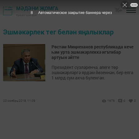
МӘДӘНИ ҖОМГА
16+
7
Автоматическое закрытие баннера через
Казан шәһәре
Эшмәкәрлек тег белән яңалыклар
Рөстәм Миңнеханов республикада кече
һәм урта эшмәкәрлеккә игътибар
артуын әйтте
Президент сүзләренчә, әлеге төр
эшмәкәрләргә ярдәм йөзеннән, бер елга
1 млрд сум акча бүленгән.
20 ноябрь 2018, 11:09
1676
0
0