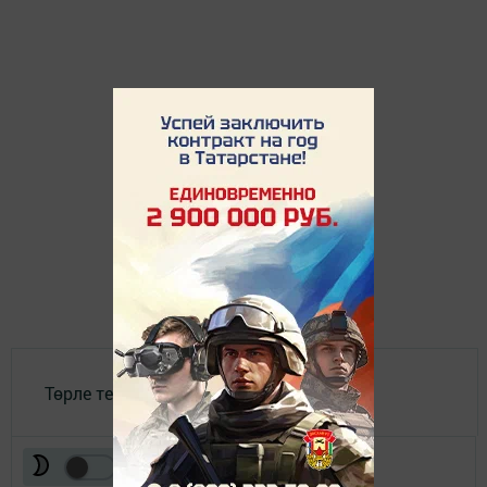
Төрле темалар