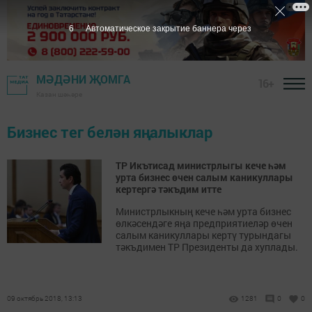
6
Автоматическое закрытие баннера через
МӘДӘНИ ҖОМГА
16+
Казан шәһәре
Бизнес тег белән яңалыклар
ТР Икътисад министрлыгы кече һәм
урта бизнес өчен салым каникуллары
кертергә тәкъдим итте
Министрлыкның кече һәм урта бизнес
өлкәсендәге яңа предприятиеләр өчен
салым каникуллары кертү турындагы
тәкъдимен ТР Президенты да хуплады.
09 октябрь 2018, 13:13
1281
0
0