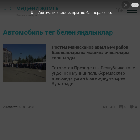
МӘДӘНИ ҖОМГА
16+
8
Автоматическое закрытие баннера через
Казан шәһәре
Автомобиль тег белән яңалыклар
Рөстәм Миңнеханов авыл һәм район
башлыкларына машина ачкычлары
тапшырды
Татарстан Президенты Республика көне
уңаеннан муниципаль берәмлекләр
арасында узган бәйге җиңүчеләрен
бүләкләде.
29 август 2018, 13:38
1381
0
0