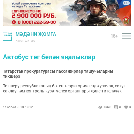
МӘДӘНИ ҖОМГА
16+
Казан шәһәре
Автобус тег белән яңалыклар
Татарстан прокуратурасы пассажирлар ташучыларны
тикшерә
Тикшерү республиканың бөтен территориясендә узачак, хокук
саклау һәм контроль-күзәтчелек органнары җәлеп ителәчәк.
16 август 2018, 13:12
1560
0
0