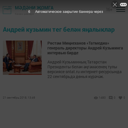
МӘДӘНИ ҖОМГА
16+
6
Автоматическое закрытие баннера через
Казан шәһәре
Андрей кузьмин тег белән яңалыклар
Рөстәм Миңнеханов «Татмедиа»
генераль директоры Андрей Кузьминга
интервью бирде
Андрей Кузьминның Татарстан
Президенты белән әңгәмәсенең тулы
версиясе sntat.ru интернет-ресурсында
22 сентябрьдә дөнья күрәчәк.
21 сентябрь 2018, 13:46
1480
0
0