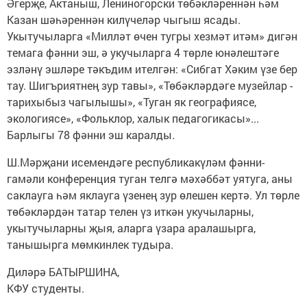
Әгерҗе, Актаныш, Лениногорски төбәкләреннән һәм
Казан шәһәреннән килүчеләр чыгыш ясады.
Укытучыларга «Милләт өчен тугры хезмәт итәм» дигән
темага фәнни эш, ә укучыларга 4 төрле юнәлештәге
эзләнү эшләре тәкъдим ителгән: «Сибгат Хәким үзе бер
тау. Шигъриятнең зур тавы», «Төбәкләрдәге музейлар -
тарихыбыз чагылышы», «Туган як географиясе,
экологиясе», «Фольклор, халык педагогикасы»...
Барлыгы 78 фәнни эш каралды.
Ш.Мәрҗани исемендәге республикакүләм фәнни-
гамәли конференция туган телгә мәхәббәт уятуга, аны
саклауга һәм яклауга үзенең зур өлешен кертә. Ул төрле
төбәкләрдән татар телен үз иткән укучыларны,
укытучыларны җыя, аларга үзара аралашырга,
танышырга мөмкинлек тудыра.
Диләрә БАТЫРШИНА,
КФУ студенты.