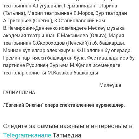
театрыннан А.Гугушвили, Германиядән Т.Ларина
(Татьяна), Мария театрыннан В.Мороз, Зур театрдан
А.Григорьев (Онегин), К.Станиславский һәм
В.Немирович-Данченко исемендәге Мәскәү музыка
академия театрыннан Е.Максимова (Ольга), Мария
театрыннан С.Скороходов (Ленский) һ.б. башкарды.
Моннан күп еллар элек җырчы Ф.Шаляпин бу операда
Гремин партиясен башкарган була. Фестивальдә исә бу
партияне Русиянең Зур һәм М.Җәлил исемендәге
театрлар солисты М.Казаков башкарды.
Миләүшә
ГАЛИУЛЛИНА.
."Евгений Онегин" опера спектакленнән күренешләр.
Следите за самым важным и интересным в
Telegram-канале
Татмедиа