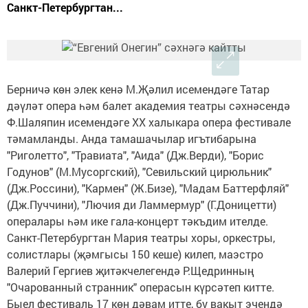
Санкт-Петербургтан...
Берничә көн элек кенә М.Җәлил исемендәге Татар
дәүләт опера һәм балет академия театры сәхнәсендә
Ф.Шаляпин исемендәге ХХ халыкара опера фестивале
тәмамланды. Анда тамашачылар игътибарына
"Риголетто", "Травиата", "Аида" (Дж.Верди), "Борис
Годунов" (М.Мусоргский), "Севильский цирюльник"
(Дж.Россини), "Кармен" (Ж.Бизе), "Мадам Баттерфляй"
(Дж.Пуччини), "Лючия ди Ламмермур" (Г.Доницетти)
опералары һәм ике гала-концерт тәкъдим ителде.
Санкт-Петербургтан Мария театры хоры, оркестры,
солистлары (җәмгысы 150 кеше) килеп, маэстро
Валерий Гергиев җитәкчелегендә Р.Щедринның
"Очарованный странник" операсын күрсәтеп китте.
Быел фестиваль 17 көн дәвам итте, бу вакыт эчендә