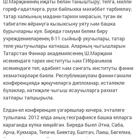
Ш.Мәрҗанинең иҗаты белән таныштыру; телгә, милли
гореф-гадәтләргә, рухи байлыкка мәхәббәт тәрбияләү;
татар халкының мәдәни-тарихи мирасын, туган як
табигатен өйрәнүгә кызыксыну уяту һәм башка
бурычларны куя. Биредә гомуми белем бирү
учреждениеләренең 8-11 сыйныф укучылары, татар
теле укытучылары катнаша. Аларның чыгышларын
Татарстан Фәннәр академиясенең Ш.Мәрҗани
исемендәге тарих институты һәм Г.Ибраһимов
исемендәге тел, әдәбият һәм сәнгать институты фәнни
хезмәткәрләре бәяли. Республикакүләм фәнни-гамәли
конференциядә җиңүчеләргә дипломнар, истәлекле
бүләкләр, нәтиҗәле чыгыш ясаучыларга рәхмәт
хатлары тапшырыла.
Елдан-ел конференция үзгәрешләр кичерә, эчтәлеге
тулылана. 2012 елда аның географиясе башка елларга
караганда күпкә киңәйгән. Биредә быел Әтнә, Саба,
Арча, Кукмара, Теләче, Биектау, Балтач, Лаеш, Бөгелмә,