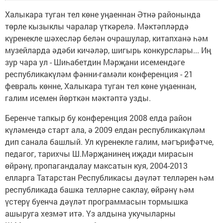
Халыкара туган тел көне уңаеннан Әтнә районында
төрле кызыклы чаралар үткәрелә. Мәктәпләрдә
күренекле шәхесләр белән очрашулар, китапханә һәм
музейларда әдәби кичәләр, шигырь конкурслары... Иң
зур чара ул - Шиһабетдин Мәрҗани исемендәге
республикакүләм фәнни-гамәли конференция - 21
февраль көнне, Халыкара туган тел көне уңаеннан,
галим исемен йөрткән мәктәптә узды.
Беренче тапкыр бу конференция 2008 елда район
күләмендә старт ала, ә 2009 елдан республикакүләм
дип санала башлый. Ул күренекле галим, мәгърифәтче,
педагог, тарихчы Ш.Мәрҗанинең иҗади мирасын
өйрәнү, пропагандалау максатын куя, 2004-2013
елларга Татарстан Республикасы дәүләт телләрен һәм
республикада башка телләрне саклау, өйрәнү һәм
үстерү буенча дәүләт программасын тормышка
ашыруга хезмәт итә. Үз алдына укучыларны