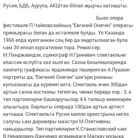
Русия, БДБ, Аурупа, АКШтан 60лап җырчы катнашты.
Быел опера
фестивале П.Чайковскийның "Евгений Онегин" операсы
премьерасы белән дә истәлекле булды. Ул Казанда
1956 елда куелганнан соң бер дә яңартылмаган була
һәм 30 еллап күрсәтелми тора. Режиссер
М.Панджавидзе, сценограф И.Гриневич спектакльне
классик өслүбтә хәл кылган. Сәхнә бизәлешләрендә
кампитр графикасы ярдәмендә төшерелгән А.Пушкин
портреты да, "Евгений Онегин" шигъри романы
кулъязмасы да күренеп китә. Спектакль өчен 300дән
артык сәхнә костюмы тегелгән, чөнки биредә хор - 3, ә
төп партияләрне башкаручылар 4-5 тапкыр киемнәрен
алыштыра. Барлыгы операда 100дән артык артист
катнаша. Спектакльгә Русия милли оркестрына нигез
салучы һәм дирижеры маэстро М.Плетневны
чакырдылар. Төп партияләрне К.Станиславский һәм
В.Немирович-Данченко исемендәге Мәскәү музыка