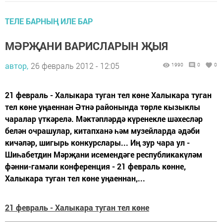
ТЕЛЕ БАРНЫҢ ИЛЕ БАР
МӘРҖАНИ ВАРИСЛАРЫН ҖЫЯ
автор,
26 февраль 2012 - 12:05
1990
0
0
21 февраль - Халыкара туган тел көне Халыкара туган
тел көне уңаеннан Әтнә районында төрле кызыклы
чаралар үткәрелә. Мәктәпләрдә күренекле шәхесләр
белән очрашулар, китапханә һәм музейларда әдәби
кичәләр, шигырь конкурслары... Иң зур чара ул -
Шиһабетдин Мәрҗани исемендәге республикакүләм
фәнни-гамәли конференция - 21 февраль көнне,
Халыкара туган тел көне уңаеннан,...
21 февраль - Халыкара туган тел көне