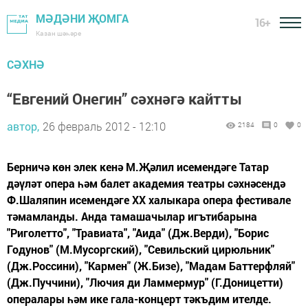
МӘДӘНИ ҖОМГА
16+
Казан шәһәре
СӘХНӘ
“Евгений Онегин” сәхнәгә кайтты
автор,
26 февраль 2012 - 12:10
2184
0
0
Берничә көн элек кенә М.Җәлил исемендәге Татар
дәүләт опера һәм балет академия театры сәхнәсендә
Ф.Шаляпин исемендәге ХХ халыкара опера фестивале
тәмамланды. Анда тамашачылар игътибарына
"Риголетто", "Травиата", "Аида" (Дж.Верди), "Борис
Годунов" (М.Мусоргский), "Севильский цирюльник"
(Дж.Россини), "Кармен" (Ж.Бизе), "Мадам Баттерфляй"
(Дж.Пуччини), "Лючия ди Ламмермур" (Г.Доницетти)
опералары һәм ике гала-концерт тәкъдим ителде.