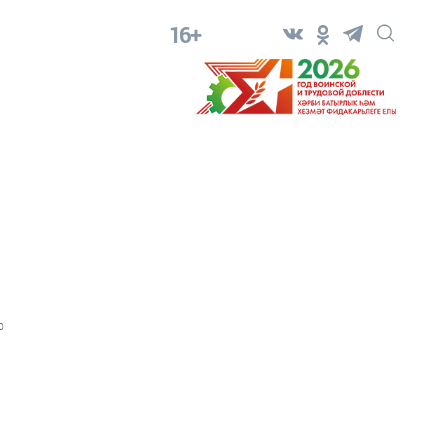
16+
0